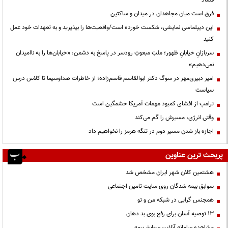
فرق است میان مجاهدان در میدان و ساکتین
این دیپلماسی نمایشی، شکست خورده است/واقعیت‌ها را بپذیرید و به تعهدات خود عمل
کنید
سربازانِ خیابانِ ظهور؛ ملتِ مبعوثِ رودسر در پاسخ به دشمن: «خیابان‌ها را به ناامیدان
نمی‌دهیم»
امیر دبیری‌مهر در سوگ دکتر ابوالقاسم قاسم‌زاده؛ از خاطرات صداوسیما تا کلاس درس
سیاست
ترامپ از افشای کمبود مهمات آمریکا خشمگین است
وقتی انرژی، مسیرش را گم می‌کند
اجازه باز شدن مسیر دوم در تنگه هرمز را نخواهیم داد
پربحث ترین عناوین
هشتمین کلان شهر ایران مشخص شد
سوابق بیمه شدگان روی سایت تامین اجتماعی
همجنس گرایی در شبکه من و تو
13 توصیه آسان برای رفع بوی بد دهان
مشاهده سامانه آنلاين سوابق بیمه