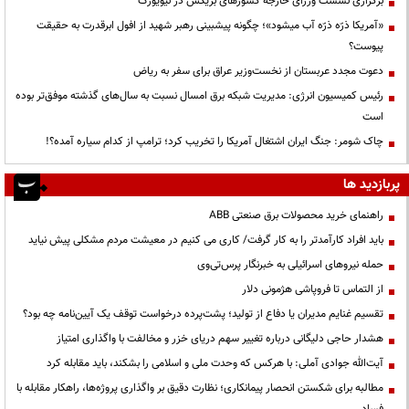
برگزاری نشست وزرای خارجه کشورهای بریکس در نیویورک
«آمریکا ذرّه ذرّه آب میشود»؛ چگونه پیشبینی رهبر شهید از افول ابرقدرت به حقیقت
پیوست؟
دعوت مجدد عربستان از نخست‌وزیر عراق برای سفر به ریاض
رئیس کمیسیون انرژی: مدیریت شبکه برق امسال نسبت به سال‌های گذشته موفق‌تر بوده
است
چاک شومر: جنگ ایران اشتغال آمریکا را تخریب کرد؛ ترامپ از کدام سیاره آمده؟!
پربازدید ها
راهنمای خرید محصولات برق صنعتی ABB
باید افراد کارآمدتر را به کار گرفت/ کاری می کنیم در معیشت مردم مشکلی پیش نیاید
حمله نیروهای اسرائیلی به خبرنگار پرس‌تی‌وی
از التماس تا فروپاشی هژمونی دلار
تقسیم غنایم مدیران یا دفاع از تولید؛ پشت‌پرده درخواست توقف یک آیین‌نامه چه بود؟
هشدار حاجی دلیگانی درباره تغییر سهم دریای خزر و مخالفت با واگذاری امتیاز
آیت‌الله جوادی آملی: با هرکس که وحدت ملی و اسلامی را بشکند، باید مقابله کرد
مطالبه برای شکستن انحصار پیمانکاری؛ نظارت دقیق بر واگذاری پروژه‌ها، راهکار مقابله با
فساد