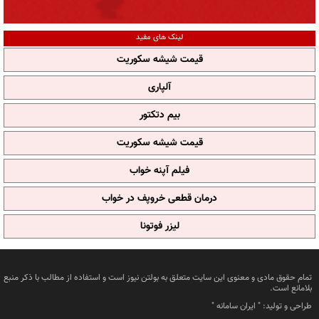
لینک های مفید
قیمت شیشه سکوریت
آلپاری
بیم دتکتور
قیمت شیشه سکوریت
فیلم آپنه خواب
درمان قطعی خروپف در خواب
لیزر فوتونا
تمام حقوق مادی و معنوی این سایت متعلق به بولتن نیوز است و استفاده از مطالب با ذکر منبع
بلامانع است.
طراحی و تولید: "
ایران سامانه
"