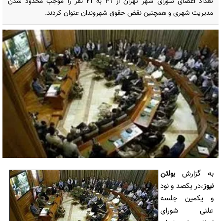
تعداد اعضای شورای شهر تهران از 31 به 21 نفر را موجب محدود شدن
مدیریت شهری و همچنین نقض حقوق شهروندان عنوان کردند.
به گزارش
بولتن
نیوز
،در یکصد و نود
و یکمین جلسه
علنی شورای