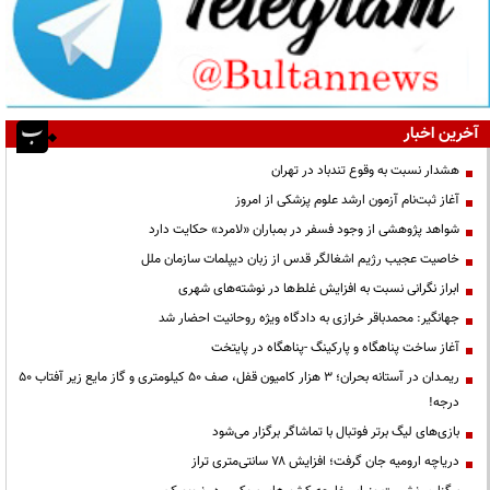
آخرین اخبار
هشدار نسبت به وقوع تندباد در تهران
آغاز ثبت‌نام آزمون ارشد علوم پزشکی از امروز
شواهد پژوهشی از وجود فسفر در بمباران «لامرد» حکایت دارد
خاصیت عجیب رژیم اشغالگر قدس از زبان دیپلمات سازمان ملل
ابراز نگرانی نسبت به افزایش غلط‌ها در نوشته‌های شهری
جهانگیر: محمدباقر خرازی به دادگاه ویژه روحانیت احضار شد
آغاز ساخت پناهگاه و پارکینگ -پناهگاه در پایتخت
ریمـدان در آستانه بحران؛ ۳ هزار کامیون قفل، صف ۵۰ کیلومتری و گاز مایع زیر آفتاب ۵۰
درجه!
بازی‌های لیگ برتر فوتبال با تماشاگر برگزار می‌شود
دریاچه ارومیه جان گرفت؛ افزایش ۷۸ سانتی‌متری تراز