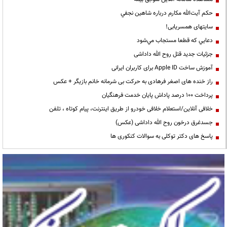
حكم آيت‌الله مكارم درباره شاهين نجفي
سایتهای همسریابی!
دعايي كه قطعا مستجاب مي‌شود
جزئیات جدید قتل روح الله داداشی
آموزش ساخت Apple ID برای کاربران ایرانی
راز خنده های اصغر فرهادی به حرکت بی شرمانه خانم بازیگر + عکس
پرداخت ۱۰۰ درصد پاداش پایان خدمت فرهنگیان
خلافی آنلاین/استعلام خلافی خودرو از طریق اینترنت، پیام کوتاه ، تلفن
جسدغرق درخون روح الله داداشی (عکس)
پاسخ های دکتر توکلی به سوالات کنکوری ها