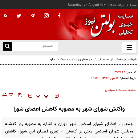
شنبه ۱۷ مرداد ۱۴۰۵
|
Saturday , 08 August 2026
از
و
ته
خاصیت عجیب رژیم اشغالگر قدس از زبان دیپلمات سازمان ملل
ن
نو
کد خبر:
۲۹۷۴۶۲
تاریخ انتشار:
۱۴ مهر ۱۳۹۴ - ۱۴:۵۶
صفحه نخست
»
سیاسی
‍‍‍ پ
پ
واکنش شورای شهر به مصوبه کاهش اعضای شورا
جمعی از اعضای شورای اسلامی شهر تهران با اشاره به مصوبه روز گذشته
مجلس شورای اسلامی مبنی بر کاهش 10 نفری اعضای این شورا، کاهش