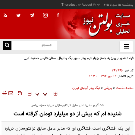
پنجشنبه ۱۵ مرداد ۱۴۰۵
|
Thursday , 06 August 2026
از
و
ته
فولاد غدیر نی‌ریز به جمع چهار تیم برتر سوپرلیگ والیبال استان فارس صعود کرد
ن
نو
کد خبر:
۲۹۷۴۴۶
تاریخ انتشار:
۱۴ مهر ۱۳۹۴ - ۱۴:۳۱
صفحه نخست
»
ورزشی
»
لیگ برتر فوتبال ایران
‍‍‍ پ
پ
افشاگری مدیرعامل سابق تراکتورسازان درباره حمزه یونس
شنیده ام که بیش از دو میلیارد تومان گرفته است
این یک افشاگری است.افشاگری ای که مدیر عامل سابق تراکتورسازان درباره