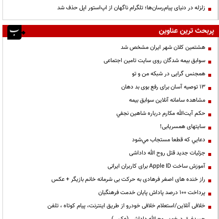
زلزله در دنیای پیام‌رسان‌ها؛ تلگرام ناگهان از اپ‌استور اپل حذف شد
پربحث ترین عناوین
هشتمین کلان شهر ایران مشخص شد
سوابق بیمه شدگان روی سایت تامین اجتماعی
همجنس گرایی در شبکه من و تو
13 توصیه آسان برای رفع بوی بد دهان
مشاهده سامانه آنلاين سوابق بیمه
حكم آيت‌الله مكارم درباره شاهين نجفي
سایتهای همسریابی!
دعايي كه قطعا مستجاب مي‌شود
جزئیات جدید قتل روح الله داداشی
آموزش ساخت Apple ID برای کاربران ایرانی
راز خنده های اصغر فرهادی به حرکت بی شرمانه خانم بازیگر + عکس
پرداخت ۱۰۰ درصد پاداش پایان خدمت فرهنگیان
خلافی آنلاین/استعلام خلافی خودرو از طریق اینترنت، پیام کوتاه ، تلفن