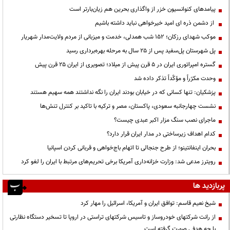
پیامدهای کنوانسیون خزر از واگذاری بحرین هم زیان‌بارتر است
از دشمن ذره ای امید خیرخواهی نباید داشته باشیم
موکب شهدای رزکان؛ ۱۵۲ شب همدلی، خدمت و میزبانی از مردم ولایت‌مدار شهریار
پل شهرستان پل‌سفید پس از ۲۵ سال به مرحله بهره‌برداری رسید
گستره امپراتوری ایران در ۵ قرن پیش از میلاد؛ تصویری از ایران ۲۵ قرن پیش
وحدت مکرّراً و مؤکّداً تذکر داده شد
پزشکیان: تنها کسانی که در خیابان بودند ایران را نگه نداشتند همه سهیم هستند
نشست چهارجانبه سعودی، پاکستان، مصر و ترکیه با تاکید بر کنترل تنش‌ها
ماجرای نصب سنگ مزار اکبر عبدی چیست؟
کدام اهداف زیرساختی در مدار ایران قرار دارد؟
بحران اینفانتینو؛ از طرح جنجالی تا اتهام باج‌خواهی و قربانی کردن اسپانیا
رویترز مدعی شد: وزارت خزانه‌داری آمریکا برخی تحریم‌های مرتبط با ایران را لغو کرد
پربازدید ها
شیخ نعیم قاسم: توافق ایران و آمریکا، اسرائیل را مهار کرد
از رانت‌ شرکتهای خودروساز و تاسیس شرکتهای تراستی در اروپا تا تسخیر دستگاه نظارتی
با چه هدفی صورت گرفته است