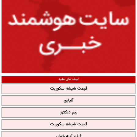
لینک های مفید
قیمت شیشه سکوریت
آلپاری
بیم دتکتور
قیمت شیشه سکوریت
فیلم آپنه خواب