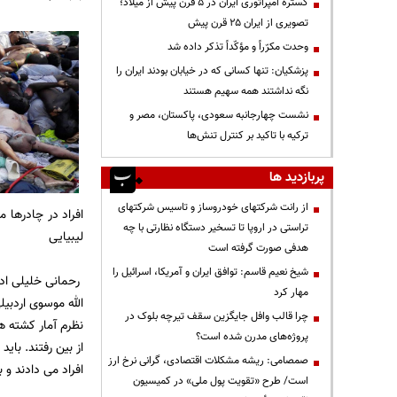
گستره امپراتوری ایران در ۵ قرن پیش از میلاد؛
تصویری از ایران ۲۵ قرن پیش
وحدت مکرّراً و مؤکّداً تذکر داده شد
پزشکیان: تنها کسانی که در خیابان بودند ایران را
نگه نداشتند همه سهیم هستند
نشست چهارجانبه سعودی، پاکستان، مصر و
ترکیه با تاکید بر کنترل تنش‌ها
پربازدید ها
از رانت‌ شرکتهای خودروساز و تاسیس شرکتهای
افراد در چادرها 
تراستی در اروپا تا تسخیر دستگاه نظارتی با چه
لیبیایی
هدفی صورت گرفته است
شیخ نعیم قاسم: توافق ایران و آمریکا، اسرائیل را
رحمانی خلیلی ادا
مهار کرد
الله موسوی اردبی
چرا قالب وافل جایگزین سقف تیرچه بلوک در
پروژه‌های مدرن شده است؟
از بین رفتند. با
صمصامی: ریشه مشکلات اقتصادی، گرانی نرخ ارز
افراد می دادند و 
است/ طرح «تقویت پول ملی» در کمیسیون