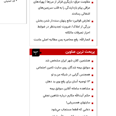
* کد امنیتی
مقاومت عراق؛ بازیگری فراتر از مرزها | پهپادهای
عراقی پیام بازدارندگی را به قلب سرزمین‌های
اشغالی رساندند
تعارض قوانین؛ مانع پنهان سنددار شدن بخش
بزرگی از املاک/ ضرورت تجدیدنظر در ضوابط
احراز تصرفات مالکانه
انصارالله: رفع محاصره یمن مطالبه اصلی ماست
پربحث ترین عناوین
هشتمین کلان شهر ایران مشخص شد
سوابق بیمه شدگان روی سایت تامین اجتماعی
همجنس گرایی در شبکه من و تو
13 توصیه آسان برای رفع بوی بد دهان
مشاهده سامانه آنلاين سوابق بیمه
حكم آيت‌الله مكارم درباره شاهين نجفي
سایتهای همسریابی!
دعايي كه قطعا مستجاب مي‌شود