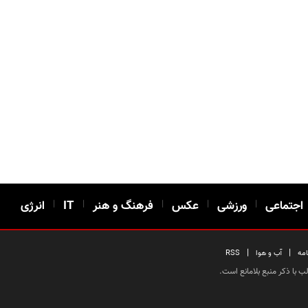
اجتماعی
|
ورزشی
|
عکس
|
فرهنگ و هنر
|
IT
|
انرژی
|
|
امه
آب و هوا
RSS
 با ذکر منبع بلامانع است.