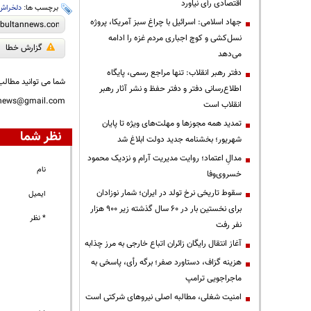
اقتصادی رأی نیاورد
برچسب ها:
دلخراش
جهاد اسلامی: اسرائیل با چراغ سبز آمریکا، پروژه
نسل‌کشی و کوچ اجباری مردم غزه را ادامه
گزارش خطا
می‌دهد
دفتر رهبر انقلاب: تنها مراجع رسمی، پایگاه
شما می توانید مطالب 
اطلاع‌رسانی دفتر و دفتر حفظ و نشر آثار رهبر
nnews@gmail.com
انقلاب است
تمدید همه مجوزها و مهلت‌های ویژه تا پایان
نظر شما
شهریور؛ بخشنامه جدید دولت ابلاغ شد
مدالِ اعتماد؛ روایت مدیریت آرام و نزدیک محمود
نام
خسروی‌وفا
سقوط تاریخی نرخ تولد در ایران؛ شمار نوزادان
ایمیل
برای نخستین بار در ۶۰ سال گذشته زیر ۹۰۰ هزار
* نظر
نفر رفت
آغاز انتقال رایگان زائران اتباع خارجی به مرز چذابه
هزینه گزاف، دستاورد صفر؛ برگه رأی، پاسخی به
ماجراجویی ترامپ
‌امنیت شغلی، مطالبه اصلی نیروهای شرکتی است