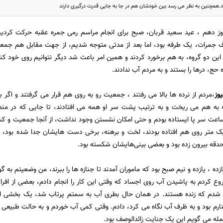
ود.همچنین به نظر می رسد بین خودشان هم در جا به جایی قدرت درگیری دارند
وز دهم ، عید سعید قربان، صبح برای انجام مراسم رمی جمره عقبه حرکت کردیم
ف جمرات، یک طرفه بود، اما بعد از مدتی متوجه شدیم، از جهت مقابل هم جم
، این دو گروه، به هم برخورد کردند و همین امر باعث شد دیگر نتوانیم روی خود کن
ه حج، درها را بستند و به مردم آب ندادند.
یوز
،مردم از نرده ها بالا می رفتند ، جمعیت رو به روی هم قرار می گرفتند و اگر 
ه به هم می ریخت و به ترتیب پشت سر او همه می افتادند، تا جایی که در منط
شتم، حدود 4 ساعت سر پا ایستاده بودم و حتی امکان نشستن وجود نداشت، از آنجا جمعیت و
 یک متر روی هم افتاده بودند، لخت و برهنه، برخی دست هایشان جدا شده بود،
ون زده بود و بعضی بینی‎‌هایشان شکسته بود.
ه ، یازده و نیم صبح بود که ماموران آمدند تا جنازه ها را ببرند، من وضعیتم به گو
 کردم به پاشیدن آب روی اجساد که وقتی این کار را انجام دادم، بعضی از افراد
ه شدم که زنده هستند. در همان حال بطری آب به سمتم پرتاب شد، یک بخشی از آ
نارم بود و به ظرف آب نگاه می کرد، دادم. وقتی کمی آب خوردم و به حالت طبیعی ب
له می گویم این یک جنایت زائدالوصف بود.