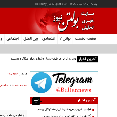
پنجشنبه ۱۵ مرداد ۱۴۰۵
|
Thursday , 06 August 2026
صفحه نخست
بولتن ۲
اقتصادی
بین الملل
اجتماعی
ور
آخرین اخبار
ونس: ایرانی‌ها طرف بسیار دشواری برای مذاکره هستند
کد خبر:
۲۹۷۴۴۳
صفحه نخست
»
اجتماعی
آخرین اخبار
ترامپ: ترجیح می‌دهم با ایران به توافق برسم
از نظر من علت آن عدم
گزارشی از حادثه دریایی در سواحل عمان