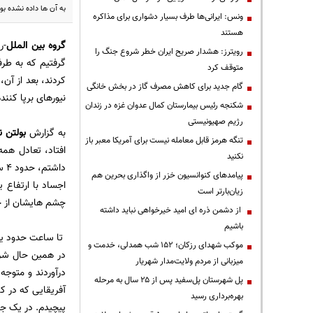
به آن ها داده نشده ب
ونس: ایرانی‌ها طرف بسیار دشواری برای مذاکره
هستند
گروه بین الملل
-ر
رویترز: هشدار صریح ایران خطر شروع جنگ را
گرفتیم که به طر
متوقف کرد
کردند، بعد از آن
گام جدید برای کاهش مصرف گاز در بخش خانگی
نیورهای برپا کنند
شکنجه رئیس بیمارستان کمال عدوان غزه در زندان
رژیم صهیونیستی
به گزارش
بولتن ن
تنگه هرمز قابل معامله نیست برای آمریکا معبر باز
افتاد، تعادل هم
نکنید
دا
پیامدهای کنوانسیون خزر از واگذاری بحرین هم
اجساد با ارتفاع
زیان‌بارتر است
چشم هایشان از حدقه بیر
از دشمن ذره ای امید خیرخواهی نباید داشته
باشیم
تا ساعت حدود یازد
موکب شهدای رزکان؛ ۱۵۲ شب همدلی، خدمت و
در همین حال شروع
میزبانی از مردم ولایت‌مدار شهریار
درآوردند و متوج
پل شهرستان پل‌سفید پس از ۲۵ سال به مرحله
آفریقایی که در ک
بهره‌برداری رسید
پیچیدم. در یک جم