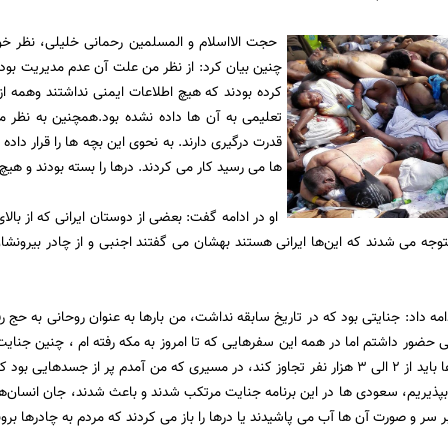
حجت الااسلام و المسلمین رحمانی خلیلی، نظر خود 
چنین بیان کرد: از نظر من علت آن عدم مدیریت بود، 
کرده بودند که هیچ اطلاعات ایمنی نداشتند وهمه از
تعلیمی به آن ها داده نشده بود.همچنین به نظر 
قدرت درگیری دارند. به نحوی این بچه ها را قرار داده
ها می رسید کار می کردند. در‌ها را بسته بودند و ه
او در ادامه گفت: بعضی از دوستان ایرانی که از بالا
متوجه می شدند که این‌ها ایرانی هستند بهشان می گفتند اجنبی و از چادر بیرونش
مه داد: جنایتی بود که در تاریخ سابقه نداشت، من بارها به عنوان روحانی به حج ر
لی حضور داشتم اما در همه این سفرهایی که تا امروز به مکه رفته ام ، چنین جنای
نظرم آمار کشته ها باید از 2 الی 3 هزار نفر تجاوز کند، در مسیری که من آمدم پر از 
ید بپذیریم، سعودی ها در این برنامه جنایت مرتکب شدند و باعث شدند، جان انسان‌ه
بر سر و صورت آن ها آب می پاشیدند یا درها را باز می کردند که مردم به چادرها برون