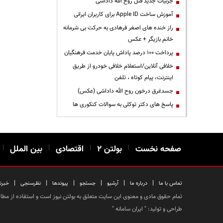
جزئیات جدید قتل روح الله داداشی
آموزش ساخت Apple ID برای کاربران ایرانی
راز خنده های اصغر فرهادی به حرکت بی شرمانه
خانم بازیگر + عکس
پرداخت ۱۰۰ درصد پاداش پایان خدمت فرهنگیان
خلافی آنلاین/استعلام خلافی خودرو از طریق
اینترنت، پیام کوتاه ، تلفن
جسدغرق درخون روح الله داداشی (عکس)
پاسخ های دکتر توکلی به سوالات کنکوری ها
صفحه نخست
|
بولتن ۲
|
اقتصادی
|
بین الملل
|
|
|
|
|
|
|
تماس با ما
درباره ما
آرشیو
جستجو
پیوندها
نظرسنجی
خبرن
تمام حقوق مادی و معنوی این سایت متعلق به بولتن نیوز است و استفاده از مطالب
طراحی و تولید: "
ایران سامانه
"