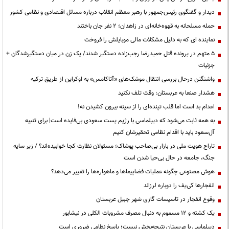
دیدار و گفتگوی رئیس‌جمهور با رهبر معظم انقلاب درباره مسائل اقتصادی و نظامی کشور
حمله مسلحانه به قهوه‌خانه‌ای در زاهدان؛ ۲ نفر جان باختند
نماینده ای که به دلیل مشکلات مالی موبایلش را فروخت
۵ متهم در پرونده قتل حمیدرضا رجب‌زاده دستگیر شدند/ یک زن در میان دستگیرشدگان +
جزئیات
واشنگتن درحال بررسی انتقال موشک‌های «آتاکامس» به اوکراین از طریق ترکیه
هشدار صنعا به عربستان: وقت تلف نکنید
اعدام بد است اما قلب تپنده‌ای را از سینه بیرون کشیدن نه!
به همه ثابت می‌شود که دیپلماسی با رژیم پست سعودی بی‌فایده است| برای تنبیه
آل‌سعود باید با اقدام نظامی تحقیرشان کنیم
تاراج هویت ملی در بازار بی‌صاحب پوشاک؛ مسئولان نظارت کجا خوابیده‌اند؟ / زیر سایه
جنگ، جامعه در حال بی‌حیا شدن است
هوش مصنوعی چگونه عملیات فضاپیماها و ماهواره‌ها را تغییر می‌دهد؟
انفجارها کی‌یف را دوباره لرزاند
وقوع انفجار در تاسیسات گازی شهر جبیل عربستان
یک کشته و ۱۲ مسموم به دنبال مصرف مشروبات الکلی در نیشابور
دیپلماسی با عربستان نتیجه‌بخش نیست؛ پاسخ نظامی ضروری است