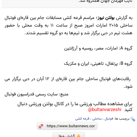
نایب قهرمان جهان همگروه شد.
به گزارش
بولتن نیوز
؛ مراسم قرعه کشی مسابقات جام بین قاره‌ای فوتبال
ساحلی 2015 امارات امروز صبح از ساعت 11 به وقت محلی با حضور
هشت تیم در دبی برگزار شد و تیم‌ها به دو گروه تقسیم شدند.
گروه A: امارات، مصر، روسیه و آرژانتین
گروه B: پرتغال، تاهیتی، ایران و مکزیک
رقابت‌های فوتبال ساحلی جام بین قاره‌ای از 12 آبان در دبی برگزار می
شود.
منبع: سایت رسمی فدراسیون فوتبال
برای مشاهده مطالب ورزشی ما را در کانال بولتن ورزشی دنبال
کنید
bultanvarzeshi@
برچسب ها:
فوتبال
،
ساحلی
،
قرعه کشی
گزارش خطا