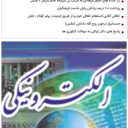
راز خنده های اصغر فرهادی به حرکت بی شرمانه خانم بازیگر + عکس
پرداخت ۱۰۰ درصد پاداش پایان خدمت فرهنگیان
خلافی آنلاین/استعلام خلافی خودرو از طریق اینترنت، پیام کوتاه ، تلفن
جسدغرق درخون روح الله داداشی (عکس)
پاسخ های دکتر توکلی به سوالات کنکوری ها