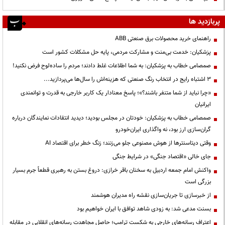
پربازدید ها
راهنمای خرید محصولات برق صنعتی ABB
پزشکیان: خدمت بی‌منت و مشارکت مردمی، پایه حل مشکلات کشور است
صمصامی خطاب به پزشکیان: به شما اطلاعات غلط دادند؛ مردم را ساده‌لوح فرض نکنید!
3 اشتباه رایج در انتخاب رنگ صنعتی که هزینه‌اش را سال‌ها می‌پردازید...
«چرا نباید از شما متنفر باشند؟»؛ پاسخ معنادار یک کاربر خارجی به قدرت و توانمندی
ایرانیان
صمصامی خطاب به پزشکیان: خودتان در مجلس بودید؛ دیدید انتقادات نمایندگان درباره
گران‌سازی ارز بود، نه واگذاری ایران‌خودرو
وقتی دیتاسنترها از هوش مصنوعی جلو می‌زنند؛ زنگ خطر برای اقتصاد AI
جای خالی «اقتصاد جنگی» در شرایط جنگی
واکنش امام جمعه اردبیل به سخنان باقر خرازی: دروغ بستن به رهبری قطعاً جرم بسیار
بزرگی است
از خبرسازی تا جریان‌سازی نقشه راه مدیران هوشمند
بسنت مدعی شد: به زودی شاهد توافق با ایران خواهیم بود
اعتراف رسانه‌های خارجی به شکست ترامپ؛ حاصل مجاهدت رسانه‌های انقلابی در مقابله