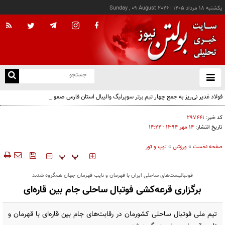
يکشنبه ۱۸ مرداد ۱۴۰۵
|
Sunday , 09 August 2026
از
و
ته
فولاد غدیر نی‌ریز به جمع چهار تیم برتر سوپرلیگ والیبال استان فارس صعود کرد
ن
نو
کد خبر:
۲۹۷۴۴۱
تاریخ انتشار:
۱۴ مهر ۱۳۹۴ - ۱۴:۲۴
صفحه نخست
»
ورزشی
»
توپ و تور
‍‍‍ پ
پ
فوتبالیست‌های ساحلی ایران با قهرمان و نایب قهرمان جهان همگروه شدند
برگزاری قرعه‌کشی فوتبال ساحلی جام بین قاره‌ای
تیم ملی فوتبال ساحلی کشورمان در رقابت‌های جام بین قاره‌ای با قهرمان و