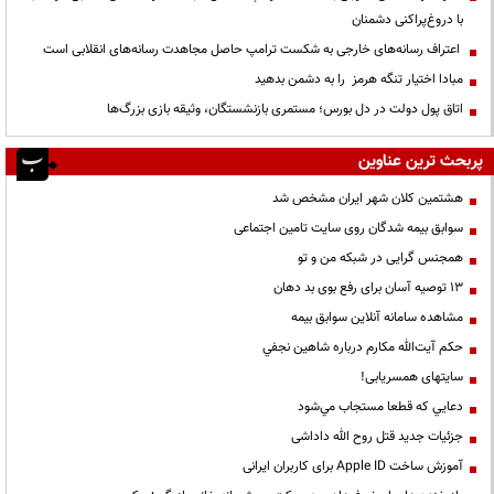
با دروغ‌پراکنی دشمنان
اعتراف رسانه‌های خارجی به شکست ترامپ حاصل مجاهدت رسانه‌های انقلابی است
مبادا اختیار تنگه هرمز را به دشمن بدهید
اتاق پول دولت در دل بورس؛ مستمری بازنشستگان، وثیقه بازی بزرگ‌ها
پربحث ترین عناوین
هشتمین کلان شهر ایران مشخص شد
سوابق بیمه شدگان روی سایت تامین اجتماعی
همجنس گرایی در شبکه من و تو
13 توصیه آسان برای رفع بوی بد دهان
مشاهده سامانه آنلاين سوابق بیمه
حكم آيت‌الله مكارم درباره شاهين نجفي
سایتهای همسریابی!
دعايي كه قطعا مستجاب مي‌شود
جزئیات جدید قتل روح الله داداشی
آموزش ساخت Apple ID برای کاربران ایرانی