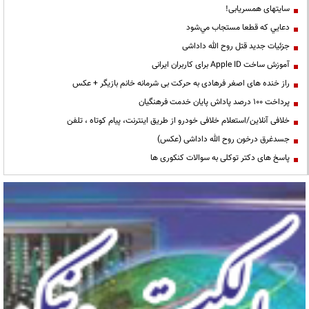
سایتهای همسریابی!
دعايي كه قطعا مستجاب مي‌شود
جزئیات جدید قتل روح الله داداشی
آموزش ساخت Apple ID برای کاربران ایرانی
راز خنده های اصغر فرهادی به حرکت بی شرمانه خانم بازیگر + عکس
پرداخت ۱۰۰ درصد پاداش پایان خدمت فرهنگیان
خلافی آنلاین/استعلام خلافی خودرو از طریق اینترنت، پیام کوتاه ، تلفن
جسدغرق درخون روح الله داداشی (عکس)
پاسخ های دکتر توکلی به سوالات کنکوری ها