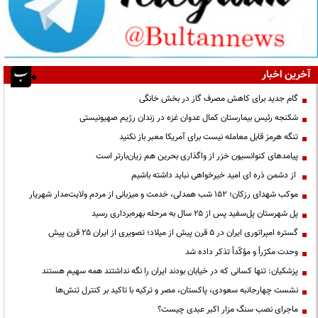
آخرین اخبار
گام جدید برای کاهش مصرف گاز در بخش خانگی
شکنجه رئیس بیمارستان کمال عدوان غزه در زندان رژیم صهیونیستی
تنگه هرمز قابل معامله نیست برای آمریکا معبر باز نکنید
پیامدهای کنوانسیون خزر از واگذاری بحرین هم زیان‌بارتر است
از دشمن ذره ای امید خیرخواهی نباید داشته باشیم
موکب شهدای رزکان؛ ۱۵۲ شب همدلی، خدمت و میزبانی از مردم ولایت‌مدار شهریار
پل شهرستان پل‌سفید پس از ۲۵ سال به مرحله بهره‌برداری رسید
گستره امپراتوری ایران در ۵ قرن پیش از میلاد؛ تصویری از ایران ۲۵ قرن پیش
وحدت مکرّراً و مؤکّداً تذکر داده شد
پزشکیان: تنها کسانی که در خیابان بودند ایران را نگه نداشتند همه سهیم هستند
نشست چهارجانبه سعودی، پاکستان، مصر و ترکیه با تاکید بر کنترل تنش‌ها
ماجرای نصب سنگ مزار اکبر عبدی چیست؟