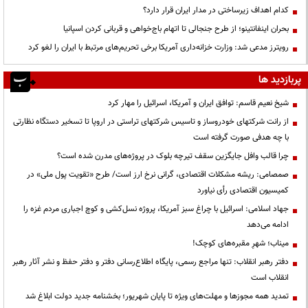
کدام اهداف زیرساختی در مدار ایران قرار دارد؟
بحران اینفانتینو؛ از طرح جنجالی تا اتهام باج‌خواهی و قربانی کردن اسپانیا
رویترز مدعی شد: وزارت خزانه‌داری آمریکا برخی تحریم‌های مرتبط با ایران را لغو کرد
پربازدید ها
شیخ نعیم قاسم: توافق ایران و آمریکا، اسرائیل را مهار کرد
از رانت‌ شرکتهای خودروساز و تاسیس شرکتهای تراستی در اروپا تا تسخیر دستگاه نظارتی
با چه هدفی صورت گرفته است
چرا قالب وافل جایگزین سقف تیرچه بلوک در پروژه‌های مدرن شده است؟
صمصامی: ریشه مشکلات اقتصادی، گرانی نرخ ارز است/ طرح «تقویت پول ملی» در
کمیسیون اقتصادی رأی نیاورد
جهاد اسلامی: اسرائیل با چراغ سبز آمریکا، پروژه نسل‌کشی و کوچ اجباری مردم غزه را
ادامه می‌دهد
میناب؛ شهرِ مقبره‌های کوچک!
دفتر رهبر انقلاب: تنها مراجع رسمی، پایگاه اطلاع‌رسانی دفتر و دفتر حفظ و نشر آثار رهبر
انقلاب است
تمدید همه مجوزها و مهلت‌های ویژه تا پایان شهریور؛ بخشنامه جدید دولت ابلاغ شد