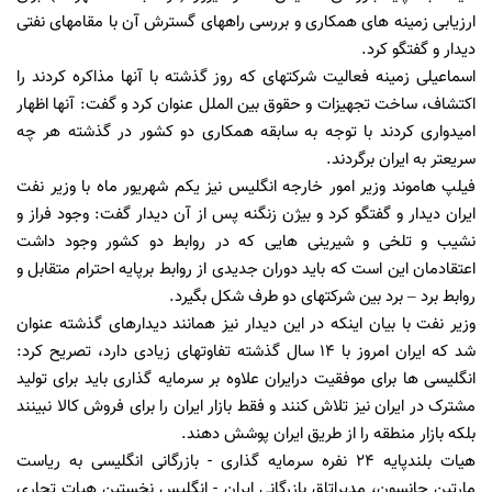
ارزیابی زمینه های همکاری و بررسی راههای گسترش آن با مقامهای نفتی
دیدار و گفتگو کرد.
اسماعیلی زمینه فعالیت شرکتهای که روز گذشته با آنها مذاکره کردند را
اکتشاف، ساخت تجهیزات و حقوق بین الملل عنوان کرد و گفت: آنها اظهار
امیدواری کردند با توجه به سابقه همکاری دو کشور در گذشته هر چه
سریعتر به ایران برگردند.
فیلپ هاموند وزیر امور خارجه انگلیس نیز یکم شهریور ماه با وزیر نفت
ایران دیدار و گفتگو کرد و بیژن زنگنه پس از آن دیدار گفت: وجود فراز و
نشیب و تلخی و شیرینی هایی که در روابط دو کشور وجود داشت
اعتقادمان این است که باید دوران جدیدی از روابط برپایه احترام متقابل و
روابط برد – برد بین شرکتهای دو طرف شکل بگیرد.
وزیر نفت با بیان اینکه در این دیدار نیز همانند دیدارهای گذشته عنوان
شد که ایران امروز با ١٤ سال گذشته تفاوتهای زیادی دارد، تصریح کرد:
انگلیسی ها برای موفقیت درایران علاوه بر سرمایه گذاری باید برای تولید
مشترک در ایران نیز تلاش کنند و فقط بازار ایران را برای فروش کالا نبینند
بلکه بازار منطقه را از طریق ایران پوشش دهند.
هیات بلندپایه ٢٤ نفره سرمایه گذاری - بازرگانی انگلیسی به ریاست
مارتین جانسون، مدیراتاق بازرگانی ایران - انگلیس نخستین هیات تجاری