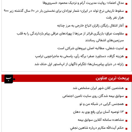
مدالِ اعتماد؛ روایت مدیریت آرام و نزدیک محمود خسروی‌وفا
سقوط تاریخی نرخ تولد در ایران؛ شمار نوزادان برای نخستین بار در ۶۰ سال گذشته زیر ۹۰۰
هزار نفر رفت
آغاز انتقال رایگان زائران اتباع خارجی به مرز چذابه
مقاومت عراق؛ بازیگری فراتر از مرزها | پهپادهای عراقی پیام بازدارندگی را به قلب
سرزمین‌های اشغالی رساندند
‌امنیت شغلی، مطالبه اصلی نیروهای شرکتی است
هزینه گزاف، دستاورد صفر؛ برگه رأی، پاسخی به ماجراجویی ترامپ
زلزله در دنیای پیام‌رسان‌ها؛ تلگرام ناگهان از اپ‌استور اپل حذف شد
پربحث ترین عناوین
هشتمین کلان شهر ایران مشخص شد
سوابق بیمه شدگان روی سایت تامین اجتماعی
همجنس گرایی در شبکه من و تو
13 توصیه آسان برای رفع بوی بد دهان
مشاهده سامانه آنلاين سوابق بیمه
حكم آيت‌الله مكارم درباره شاهين نجفي