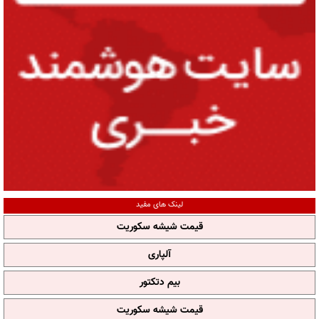
لینک های مفید
قیمت شیشه سکوریت
آلپاری
بیم دتکتور
قیمت شیشه سکوریت