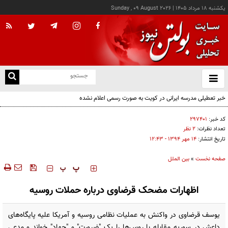
يکشنبه ۱۸ مرداد ۱۴۰۵
|
Sunday , 09 August 2026
از
و
ته
خبر تعطیلی مدرسه ایرانی در کویت به صورت رسمی اعلام نشده
ن
نو
کد خبر:
۲۹۷۴۰۱
تعداد نظرات:
۲ نظر
تاریخ انتشار:
۱۴ مهر ۱۳۹۴ - ۱۲:۴۳
صفحه نخست
»
بین الملل
‍‍‍ پ
پ
اظهارات مضحک قرضاوی درباره حملات روسیه
یوسف قرضاوی در واکنش به عملیات نظامی روسیه و آمریکا علیه پایگاه‌های
داعش در سوریه مقابله با روس‌ها را یک "ضرورت" و "جهاد" خواند و مدعی