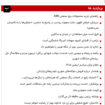
پربازدید ها
راهنمای خرید محصولات برق صنعتی ABB
سربازانِ خیابانِ ظهور؛ ملتِ مبعوثِ رودسر در پاسخ به دشمن: «خیابان‌ها را به ناامیدان
نمی‌دهیم»
فرق است میان مجاهدان در میدان و ساکتین
ترامپ از افشای کمبود مهمات آمریکا خشمگین است
اجازه باز شدن مسیر دوم در تنگه هرمز را نخواهیم داد
یکصد و پنجاه و سومین شب خدمت؛ موکب شهدای رزکان، تریبون مردم و مطالبه‌گر حل
ریشه‌ای مشکلات شهری
اعلام پایان مراسم اربعین ۱۴۰۵
هشدار درباره فروش حواله‌های صوری خودروهای وارداتی
3 اشتباه رایج در انتخاب رنگ صنعتی که هزینه‌اش را سال‌ها می‌پردازید...
پزشکیان: خدمت بی‌منت و مشارکت مردمی، پایه حل مشکلات کشور است
قیمت نفت صعودی ماند
نوشابه رژیمی روی حافظه اثر می‌گذارد
خادمیان: هیچ شفیعی برای زن نزد خداوند بهتر از رضایت شوهر نیست