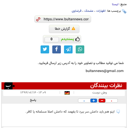
منبع:
ایسنا
برچسب ها:
اظهارات
،
مضحک
،
قرضاوی
گزارش خطا
پسندیدم
0
شما می توانید مطالب و تصاویر خود را به آدرس زیر ارسال فرمایید.
bultannews@gmail.com
نظرات بینندگان
انتشار یافته:
۲
وطن دوست
|
|
۱۳:۰۹ - ۱۳۹۴/۰۷/۱۴
در انتظار بررسی:
پاسخ
0
0
غیر قابل انتشار:
اینو هم باید داعش سر ببرد تا بفهمد که داعش اصلا مسلمانه یا کافر.