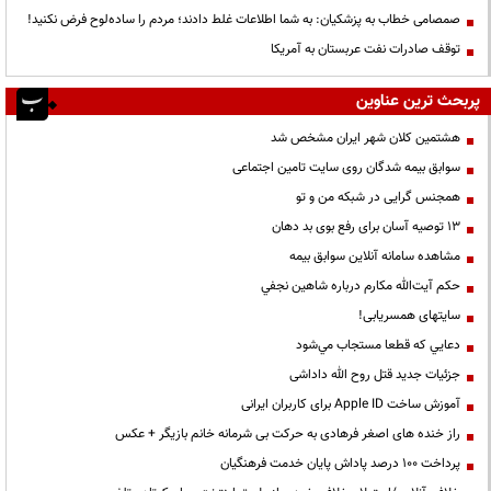
صمصامی خطاب به پزشکیان: به شما اطلاعات غلط دادند؛ مردم را ساده‌لوح فرض نکنید!
توقف صادرات نفت عربستان به آمریکا
پربحث ترین عناوین
هشتمین کلان شهر ایران مشخص شد
سوابق بیمه شدگان روی سایت تامین اجتماعی
همجنس گرایی در شبکه من و تو
13 توصیه آسان برای رفع بوی بد دهان
مشاهده سامانه آنلاين سوابق بیمه
حكم آيت‌الله مكارم درباره شاهين نجفي
سایتهای همسریابی!
دعايي كه قطعا مستجاب مي‌شود
جزئیات جدید قتل روح الله داداشی
آموزش ساخت Apple ID برای کاربران ایرانی
راز خنده های اصغر فرهادی به حرکت بی شرمانه خانم بازیگر + عکس
پرداخت ۱۰۰ درصد پاداش پایان خدمت فرهنگیان