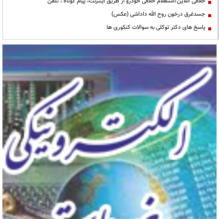
خلافی آنلاین/استعلام خلافی خودرو از طریق اینترنت، پیام کوتاه ، تلفن
جسدغرق درخون روح الله داداشی (عکس)
پاسخ های دکتر توکلی به سوالات کنکوری ها