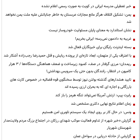
خبر تعطیلی مدرسه ایرانی در کویت به صورت رسمی اعلام نشده
یمن: تشکیل ائتلاف هرگز مانع مجازات عربستان به خاطر جنایاتش علیه ملت یمن نخواهد
شد
نشان استاندارد به معنای پایان مسئولیت خودروساز نیست
غریبه به دادمون نمی‌رسه؛ ایرانی بخریم!
بسته اینترنت رایگان برای خبرنگاران فعال شد
با اعتراف یکی از متهمان، ابعاد تازه‌ای از پرونده ربایش و قتل حمیدرضا رجب‌زاده آشکار شد
ریمـدان؛ مرزی گرفتار در صف، کمبود زیرساخت و ضعف هماهنگی دستگاه‌ها / ۳ هزار
کامیون در انتظار، رانندگان بدون حتی یک سرویس بهداشتی!
تایید هشدارهای گذشته بولتن نیوز توسط سخنگوی قوه قضائیه در خصوص کارت های
بارزگانی و اجاره ای که به بحران ارزی رسیده اند
رابرت پیپ: ارتش آمریکا نمی‌تواند تنگه هرمز را باز کند
زمان اعلام نتایج نهایی دکتری مشخص شد
ونس: در حال کار بر روی ایجاد یک سیستم ناوبری امن هستیم
گزارش «خبر شهر» از تداوم فعالیت موکب شهدای رزکان در اجتماع بزرگ مردم ولایت‌مدار
شهرستان شهریار
گزارشی از حادثه دریایی در سواحل عمان