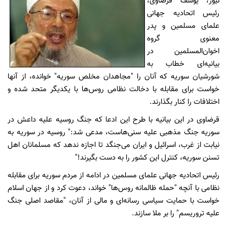
نیوز، یوسف قرضاوی،
رئیس اتحادیه جهانی
علمای مسلمین و پدر
معنوی گروه
اخوان‌المسلمین در
بیانیه‌ای خطاب به
شورشیان سوریه که آنان را "مجاهدان مخلص سوریه" خوانده، از آنها
خواست برای مقابله با دخالت نظامی روس‌ها با یکدیگر متحد شده و
اختلافات را کنار بگذارند.
قرضاوی در این بیانیه با طرح این ادعا که جنگ روسیه علیه داعش در
سوریه جنگ مذهبی علیه سنی‌هاست، مدعی شد:" روسیه در سوریه به
نیابت از غرب، اسرائیل و ایران می‌جنگد تا اجازه ندهد که مسلمانان اهل
تسنن سوریه، کنترل این کشور را به دست بگیرند!"
رئیس اتحادیه جهانی علمای مسلمین در ادامه از مردم سوریه برای مقابله
نظامی با آنچه "حمله ظالمانه روس‌ها" خواند، دعوت کرد و از جهان اسلام
خواست با حمایت سیاسی رسانه‌ای و مالی از آنان، "مقاصد اصلی جنگ
علیه تروریسم" را بر ملا سازند.