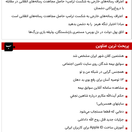
اعتراف رسانه‌های خارجی به شکست ترامپ؛ حاصل مجاهدت رسانه‌های انقلابی در مقابله
با دروغ‌پراکنی دشمنان
اعتراف رسانه‌های خارجی به شکست ترامپ حاصل مجاهدت رسانه‌های انقلابی است
مبادا اختیار تنگه هرمز را به دشمن بدهید
اتاق پول دولت در دل بورس؛ مستمری بازنشستگان، وثیقه بازی بزرگ‌ها
پربحث ترین عناوین
هشتمین کلان شهر ایران مشخص شد
سوابق بیمه شدگان روی سایت تامین اجتماعی
همجنس گرایی در شبکه من و تو
13 توصیه آسان برای رفع بوی بد دهان
مشاهده سامانه آنلاين سوابق بیمه
حكم آيت‌الله مكارم درباره شاهين نجفي
سایتهای همسریابی!
دعايي كه قطعا مستجاب مي‌شود
جزئیات جدید قتل روح الله داداشی
آموزش ساخت Apple ID برای کاربران ایرانی