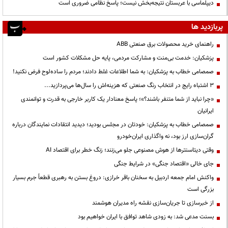
دیپلماسی با عربستان نتیجه‌بخش نیست؛ پاسخ نظامی ضروری است
پربازدید ها
راهنمای خرید محصولات برق صنعتی ABB
پزشکیان: خدمت بی‌منت و مشارکت مردمی، پایه حل مشکلات کشور است
صمصامی خطاب به پزشکیان: به شما اطلاعات غلط دادند؛ مردم را ساده‌لوح فرض نکنید!
3 اشتباه رایج در انتخاب رنگ صنعتی که هزینه‌اش را سال‌ها می‌پردازید...
«چرا نباید از شما متنفر باشند؟»؛ پاسخ معنادار یک کاربر خارجی به قدرت و توانمندی
ایرانیان
صمصامی خطاب به پزشکیان: خودتان در مجلس بودید؛ دیدید انتقادات نمایندگان درباره
گران‌سازی ارز بود، نه واگذاری ایران‌خودرو
وقتی دیتاسنترها از هوش مصنوعی جلو می‌زنند؛ زنگ خطر برای اقتصاد AI
جای خالی «اقتصاد جنگی» در شرایط جنگی
واکنش امام جمعه اردبیل به سخنان باقر خرازی: دروغ بستن به رهبری قطعاً جرم بسیار
بزرگی است
از خبرسازی تا جریان‌سازی نقشه راه مدیران هوشمند
بسنت مدعی شد: به زودی شاهد توافق با ایران خواهیم بود