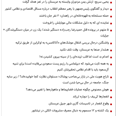
یحیی سریع: ارتش یمن مزدوران وابسته به عربستان را در تعز هدف گرفت
دیدار و گفتگوی رئیس‌جمهور با رهبر معظم انقلاب درباره مسائل اقتصادی و نظامی کشور
حمله مسلحانه به قهوه‌خانه‌ای در زاهدان؛ ۲ نفر جان باختند
نماینده ای که به دلیل مشکلات مالی موبایلش را فروخت
۵ متهم در پرونده قتل حمیدرضا رجب‌زاده دستگیر شدند/ یک زن در میان دستگیرشدگان +
جزئیات
واشنگتن درحال بررسی انتقال موشک‌های «آتاکامس» به اوکراین از طریق ترکیه
هشدار صنعا به عربستان: وقت تلف نکنید
اعدام بد است اما قلب تپنده‌ای را از سینه بیرون کشیدن نه!
به همه ثابت می‌شود که دیپلماسی با رژیم پست سعودی بی‌فایده است| برای تنبیه
آل‌سعود باید با اقدام نظامی تحقیرشان کنیم
تاراج هویت ملی در بازار بی‌صاحب پوشاک؛ مسئولان نظارت کجا خوابیده‌اند؟ / زیر سایه
جنگ، جامعه در حال بی‌حیا شدن است
هوش مصنوعی چگونه عملیات فضاپیماها و ماهواره‌ها را تغییر می‌دهد؟
انفجارها کی‌یف را دوباره لرزاند
وقوع انفجار در تاسیسات گازی شهر جبیل عربستان
یک کشته و ۱۲ مسموم به دنبال مصرف مشروبات الکلی در نیشابور