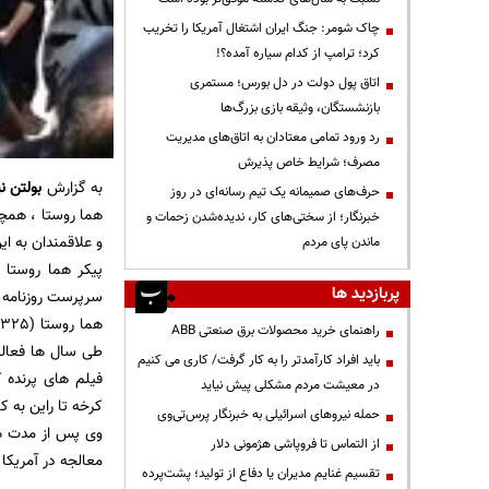
چاک شومر: جنگ ایران اشتغال آمریکا را تخریب
کرد؛ ترامپ از کدام سیاره آمده؟!
اتاق پول دولت در دل بورس؛ مستمری
بازنشستگان، وثیقه بازی بزرگ‌ها
رد ورود تمامی معتادان به اتاق‌های مدیریت
مصرف؛ شرایط خاص پذیرش
به گزارش
بولتن نی
حرف‌های صمیمانه یک تیم رسانه‌ای در روز
هما روستا ، همچ
خبرنگار؛ از سختی‌های کار، ندیده‌شدن زحمات و
و علاقمندان به این
ماندن پای مردم
پیکر هما روستا
پربازدید ها
سرپرست روزنامه 
راهنمای خرید محصولات برق صنعتی ABB
طی سال ها فعالی
باید افراد کارآمدتر را به کار گرفت/ کاری می کنیم
در معیشت مردم مشکلی پیش نیاید
کرخه تا راین به کارگردانی
حمله نیروهای اسرائیلی به خبرنگار پرس‌تی‌وی
از التماس تا فروپاشی هژمونی دلار
معالجه در آمریکا به سر می ب
تقسیم غنایم مدیران یا دفاع از تولید؛ پشت‌پرده