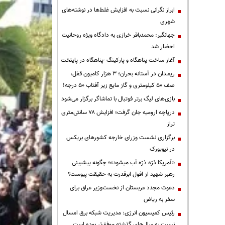
ابراز نگرانی نسبت به افزایش غلط‌ها در نوشته‌های
شهری
جهانگیر: محمدباقر خرازی به دادگاه ویژه روحانیت
احضار شد
آغاز ساخت پناهگاه و پارکینگ -پناهگاه در پایتخت
ریمـدان در آستانه بحران؛ ۳ هزار کامیون قفل،
صف ۵۰ کیلومتری و گاز مایع زیر آفتاب ۵۰ درجه!
بازی‌های لیگ برتر فوتبال با تماشاگر برگزار می‌شود
دریاچه ارومیه جان گرفت؛ افزایش ۷۸ سانتی‌متری
تراز
برگزاری نشست وزرای خارجه کشورهای بریکس
در نیویورک
«آمریکا ذرّه ذرّه آب میشود»؛ چگونه پیشبینی
رهبر شهید از افول ابرقدرت به حقیقت پیوست؟
دعوت مجدد عربستان از نخست‌وزیر عراق برای
سفر به ریاض
رئیس کمیسیون انرژی: مدیریت شبکه برق امسال
نسبت به سال‌های گذشته موفق‌تر بوده است