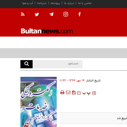
تماس با ما
|
درباره ما
|
پیوندها
|
خبرنامه
|
آب و هوا
تاریخ انتشار:
۱۴ مهر ۱۳۹۴ - ۱۱:۴۲
‍‍‍ پ
پ
شییع شد