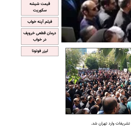
قیمت شیشه
سکوریت
فیلم آپنه خواب
درمان قطعی خروپف
در خواب
لیزر فوتونا