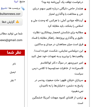
منبع:
ایرنا
درخواست توقف یک آیین‌نامه چه بود؟
برچسب ها:
تشییع
،
هشدار حاجی دلیگانی درباره تغییر سهم دریای
خزر و مخالفت با واگذاری امتیاز
آیت‌الله جوادی آملی: با هرکس که وحدت ملی و
گزارش خطا
اسلامی را بشکند، باید مقابله کرد
مطالبه برای شکستن انحصار پیمانکاری؛ نظارت
شما می توانید مطالب 
دقیق بر واگذاری پروژه‌ها، راهکار مقابله با فساد
nnews@gmail.com
فرق است میان مجاهدان در میدان و ساکتین
این دیپلماسی نمایشی، شکست خورده است/
نظر شما
واقعیت‌ها را بپذیرید و به تعهدات خود عمل کنید
امیر دبیری‌مهر در سوگ دکتر ابوالقاسم
نام
قاسم‌زاده؛ از خاطرات صداوسیما تا کلاس درس
ایمیل
سیاست
سربازانِ خیابانِ ظهور؛ ملتِ مبعوثِ رودسر در
* نظر
پاسخ به دشمن: «خیابان‌ها را به ناامیدان
نمی‌دهیم»
ترامپ از افشای کمبود مهمات آمریکا خشمگین
است