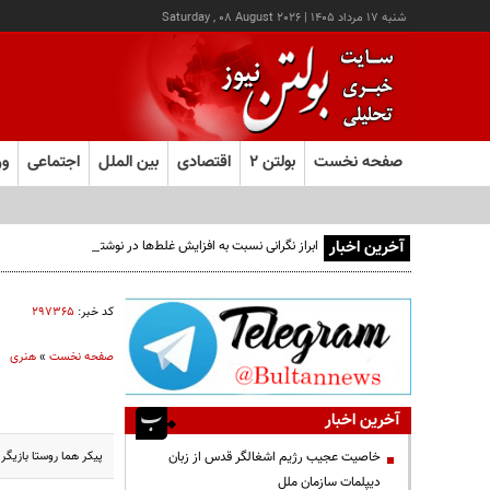
شنبه ۱۷ مرداد ۱۴۰۵
|
Saturday , 08 August 2026
صفحه نخست
بولتن ۲
اقتصادی
بین الملل
اجتماعی
ور
آخرین اخبار
ابراز نگرانی نسبت به افزایش غلط‌ها در نوشته‌های شهری
کد خبر:
۲۹۷۳۶۵
صفحه نخست
»
هنری
آخرین اخبار
پیکر هما روستا بازیگ
خاصیت عجیب رژیم اشغالگر قدس از زبان
دیپلمات سازمان ملل