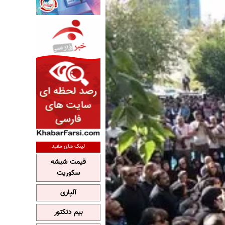
لینک های مفید
قیمت شیشه
سکوریت
آلپاری
بیم دتکتور