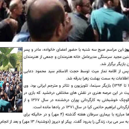
وز
،این مراسم صبح سه شنبه با حضور اعضای خانواده، مادر و پسر
نین مجید سرسنگی مدیرعامل خانه هنرمندان و جمعی از هنرمندان
 بازیگر برگزار شد.
 پس از اقامه نماز میت توسط حجت الاسلام سید محمود دعایی
اطلاعات به سمت بهشت زهرا بدرقه شد.
هما روستا (1325 تا 1394) بازیگر سینما، تلویزیون و تئاتر و مترجم ایرانی بود. وی
ت در این عرصه هنری در نقش های مختلفی درخشید که بازی در
فیلم های پرنده کوچک خوشبختی به کارگردانی پوران درخشنده در سال 1367 و از
 ابراهیم حاتمی کیا در سال 1371 در یادها مانده است.
وی پس از مدت ها مبارزه با بیماری سرطان هفته گذشته (4 مهر) و در حالیکه برای
رد، زندگی را بدرود گفت. پیکر او دیروز (دوشنبه/ 13 مهر) و بعد از انجام تشریفات وارد تهران شد.