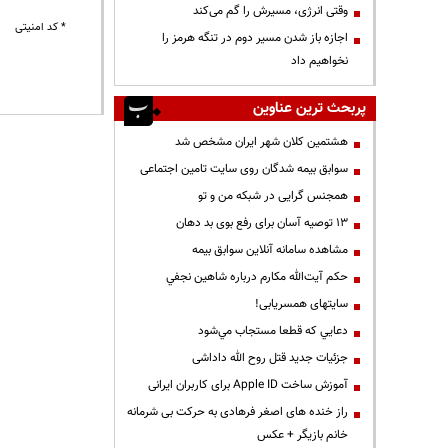
وقتی انرژی، مسیرش را گم می‌کند
* کد امنیتی
اجازه باز شدن مسیر دوم در تنگه هرمز را
نخواهیم داد
پربحث ترین عناوین
هشتمین کلان شهر ایران مشخص شد
سوابق بیمه شدگان روی سایت تامین اجتماعی
همجنس گرایی در شبکه من و تو
13 توصیه آسان برای رفع بوی بد دهان
مشاهده سامانه آنلاين سوابق بیمه
حكم آيت‌الله مكارم درباره شاهين نجفي
سایتهای همسریابی!
دعايي كه قطعا مستجاب مي‌شود
جزئیات جدید قتل روح الله داداشی
آموزش ساخت Apple ID برای کاربران ایرانی
راز خنده های اصغر فرهادی به حرکت بی شرمانه
خانم بازیگر + عکس