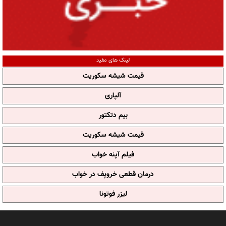
لینک های مفید
قیمت شیشه سکوریت
آلپاری
بیم دتکتور
قیمت شیشه سکوریت
فیلم آپنه خواب
درمان قطعی خروپف در خواب
لیزر فوتونا