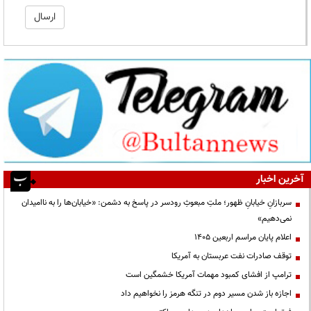
آخرین اخبار
سربازانِ خیابانِ ظهور؛ ملتِ مبعوثِ رودسر در پاسخ به دشمن: «خیابان‌ها را به ناامیدان
نمی‌دهیم»
اعلام پایان مراسم اربعین ۱۴۰۵
توقف صادرات نفت عربستان به آمریکا
ترامپ از افشای کمبود مهمات آمریکا خشمگین است
اجازه باز شدن مسیر دوم در تنگه هرمز را نخواهیم داد