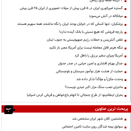
۲ گزینه صنعا برای ریاض
گستره امپراتوری ایران در ۵ قرن پیش از میلاد؛ تصویری از ایران ۲۵ قرن پیش
میانکاله در آتش می‌سوزد
پزشکیان: تنها کسانی که در خیابان بودند ایران را نگه نداشتند همه سهیم هستند
پارچه فروشی که هیچ نسبتی با بانک آینده ندارد!
نقض آتش‌بس و حملات رژیم صهیونیستی به جنوب لبنان
تنگه هرمز قابل معامله نیست برای آمریکا معبر باز نکنید
آمریکا ویزای سفیر برزیل را باطل کرد
جدال بهرام افشاری و امین حیایی در صدر جدول
حمایت از هشت هزار نوآموز سیستان و بلوچستانی
وحدت مکرّراً و مؤکّداً تذکر داده شد
ماجرای نصب سنگ مزار اکبر عبدی چیست؟
بحران اینفانتینو؛ از طرح جنجالی تا اتهام باج‌خواهی و قربانی کردن اسپانیا
پربحث ترین عناوین
هشتمین کلان شهر ایران مشخص شد
سوابق بیمه شدگان روی سایت تامین اجتماعی