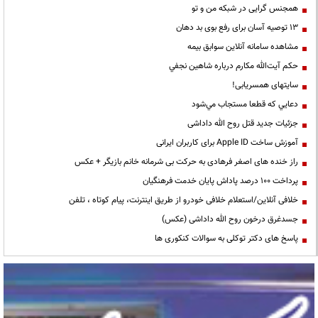
همجنس گرایی در شبکه من و تو
13 توصیه آسان برای رفع بوی بد دهان
مشاهده سامانه آنلاين سوابق بیمه
حكم آيت‌الله مكارم درباره شاهين نجفي
سایتهای همسریابی!
دعايي كه قطعا مستجاب مي‌شود
جزئیات جدید قتل روح الله داداشی
آموزش ساخت Apple ID برای کاربران ایرانی
راز خنده های اصغر فرهادی به حرکت بی شرمانه خانم بازیگر + عکس
پرداخت ۱۰۰ درصد پاداش پایان خدمت فرهنگیان
خلافی آنلاین/استعلام خلافی خودرو از طریق اینترنت، پیام کوتاه ، تلفن
جسدغرق درخون روح الله داداشی (عکس)
پاسخ های دکتر توکلی به سوالات کنکوری ها