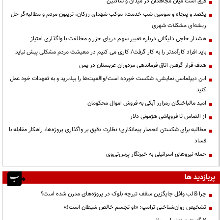
فرق است میان مجاهدان در میدان و ساکتین
یکصد و پنجاه و سومین شب خدمت؛ موکب شهدای رزکان، تریبون مردم و مطالبه‌گر حل
ریشه‌ای مشکلات شهری
هشدار حاجی دلیگانی درباره تغییر سهم دریای خزر و مخالفت با واگذاری امتیاز
باید افراد کارآمدتر را به کار گرفت/ کاری می کنیم در معیشت مردم مشکلی پیش نیاید
هدف قرار گرفتن اتاق‌ فرماندهی مزدوران عربستان در یمن
این دیپلماسی نمایشی، شکست خورده است/واقعیت‌ها را بپذیرید و به تعهدات خود عمل
کنید
امید مالباختگان رمزارز آبکی به فروش اموال محکومان
از التماس تا فروپاشی هژمونی دلار
مطالبه برای شکستن انحصار پیمانکاری؛ نظارت دقیق بر واگذاری پروژه‌ها، راهکار مقابله با
فساد
حمله نیروهای اسرائیلی به خبرنگار پرس‌تی‌وی
پربازدید ها
چرا قالب وافل جایگزین سقف تیرچه بلوک در پروژه‌های مدرن شده است؟
تشخیص روان‌شناختی ترامپ: «او تجسم خالص شیطان است!»