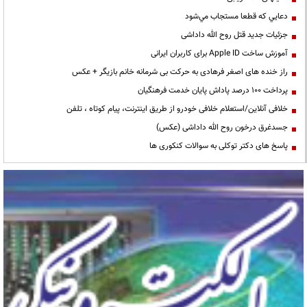
دعايي كه قطعا مستجاب مي‌شود
جزئیات جدید قتل روح الله داداشی
آموزش ساخت Apple ID برای کاربران ایرانی
راز خنده های اصغر فرهادی به حرکت بی شرمانه خانم بازیگر + عکس
پرداخت ۱۰۰ درصد پاداش پایان خدمت فرهنگیان
خلافی آنلاین/استعلام خلافی خودرو از طریق اینترنت، پیام کوتاه ، تلفن
جسدغرق درخون روح الله داداشی (عکس)
پاسخ های دکتر توکلی به سوالات کنکوری ها