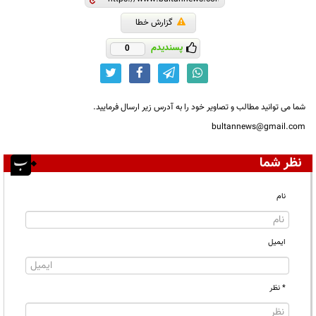
گزارش خطا
پسندیدم
0
شما می توانید مطالب و تصاویر خود را به آدرس زیر ارسال فرمایید.
bultannews@gmail.com
نظر شما
نام
ایمیل
* نظر