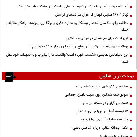
آیت‌الله جوادی آملی: با هرکس که وحدت ملی و اسلامی را بشکند، باید مقابله کرد
تهاتر ۱۶۷۳ میلیارد تومان از اموال شرکت‌های تراستی
مطالبه برای شکستن انحصار پیمانکاری؛ نظارت دقیق بر واگذاری پروژه‌ها، راهکار مقابله با
فساد
فرق است میان مجاهدان در میدان و ساکتین
فرمانده نیروی هوایی ارتش: در دفاع از ملت ایران جان برکف خواهیم بود
این دیپلماسی نمایشی، شکست خورده است/واقعیت‌ها را بپذیرید و به تعهدات خود عمل
کنید
پربحث ترین عناوین
هشتمین کلان شهر ایران مشخص شد
سوابق بیمه شدگان روی سایت تامین اجتماعی
همجنس گرایی در شبکه من و تو
13 توصیه آسان برای رفع بوی بد دهان
مشاهده سامانه آنلاين سوابق بیمه
حكم آيت‌الله مكارم درباره شاهين نجفي
سایتهای همسریابی!