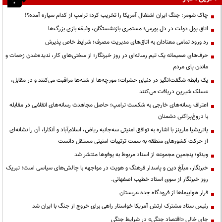
چاک شومر: جنگ ایران اشتغال آمریکا را تخریب کرد؛ ترامپ از کدام سیاره آمده؟!
اتاق پول دولت در دل بورس؛ مستمری بازنشستگان، وثیقه بازی بزرگ‌ها
رد ورود تمامی معتادان به اتاق‌های مدیریت مصرف؛ شرایط خاص پذیرش
حرف‌های صمیمانه یک تیم رسانه‌ای در روز خبرنگار؛ از سختی‌های کار، ندیده‌شدن زحمات و
ماندن پای مردم
یک رابطه شگفت‌انگیز در دنیای حشرات؛ مورچه‌ها از شته‌ها مراقبت می‌کنند و در مقابل،
عسلک شیرین دریافت می‌کنند
اعتراف رسانه‌های خارجی به شکست ترامپ؛ حاصل مجاهدت رسانه‌های انقلابی در مقابله
با دروغ‌پراکنی دشمنان
پاتریشیا مارینز با اشاره به توافق امنیتی سه‌جانبه ریاض، اسلام‌آباد و آنکارا، آن را نشانه‌ای
از حرکت کشورهای منطقه به سمت ترتیبات امنیتی مستقل دانست
ویدئو؛ پنجمین مجموعه از اسناد مربوط به یوفوها منتشر شد
خبرنگار، مبلّغ دین و پاسدار فرهنگ و هویت در مواجهه با چالش‌های سیاسی است؛ تبریک
روز خبرنگار از سوی استاد خطیب اصفهانی.
فرار هواپیماها از فرودگاه جده عربستان
رئیس ستاد مشترک ارتش آمریکا خواستار راهی برای خروج از جنگ با ایران شد
جای خالی «اقتصاد جنگی» در شرایط جنگی