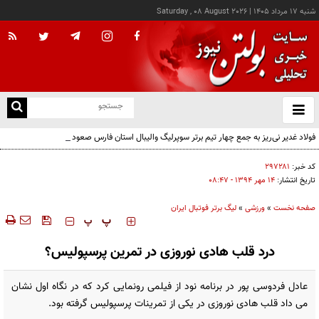
شنبه ۱۷ مرداد ۱۴۰۵
|
Saturday , 08 August 2026
از
و
ته
فولاد غدیر نی‌ریز به جمع چهار تیم برتر سوپرلیگ والیبال استان فارس صعود کرد
ن
نو
کد خبر:
۲۹۷۲۸۱
تاریخ انتشار:
۱۴ مهر ۱۳۹۴ - ۰۸:۴۷
صفحه نخست
»
ورزشی
»
لیگ برتر فوتبال ایران
‍‍‍ پ
پ
درد قلب هادی نوروزی در تمرین پرسپولیس؟
عادل فردوسی پور در برنامه نود از فیلمی رونمایی کرد که در نگاه اول نشان
می داد قلب هادی نوروزی در یکی از تمرینات پرسپولیس گرفته بود.