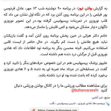
به گزارش
بولتن نیوز
؛ در برنامه 90 دوشنبه شب 13 مهر، عادل فردوسی
پور فیلمی را در این برنامه روی‌ آنتن برد که در نگاه اول نشان می داد که
قلب نوروزی در تمرینات پرسپولیس گرفته بود.در این تصویر نوروزی
ناگهان دچار مشکل می‌شود و کمی قلبش را ماساژ می‌دهد.
خانم دکتر هراتی در حین پخش برنامه روی آنتن آمد و گفت بازیکنان
نباید هیچ علامتی را دست کم بگیرند. در حال حاضر از ایست قلبی
استفاده می‌کنیم. البته محسن بنگر به برنامه نود اطلاعات داد که هادی
نوروزی قبل از مرگش درد دنده هم داشته است.
علیپور پزشک پرسپولیس هم در این خصوص حرف‌های بنگر را تایید کرد و
گفت در مسابقه‌ای در مرداد ماه ضربه ای به دنده 5 و 6 هادی نوروزی
برخورد کرده که باعث شده بود او درد داشته باشد.
برای مشاهده مطالب ورزشی ما را در کانال بولتن ورزشی دنبال
کنید
bultanvarzeshi@
منبع:
خبر آنلاین
برچسب ها:
هادی نوروزی
،
تمرین پرسپولیس
،
قلب