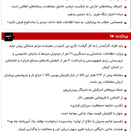
اعتراف رسانه‌های خارجی به شکست ترامپ حاصل مجاهدت رسانه‌های انقلابی است
مبادا اختیار تنگه هرمز را به دشمن بدهید
صمصامی خطاب به پزشکیان: به شما اطلاعات غلط دادند؛ مردم را ساده‌لوح فرض نکنید!
پربازدید ها
باید افراد کارآمدتر را به کار گرفت/ کاری می کنیم در معیشت مردم مشکلی پیش نیاید
وزارت اطلاعات: شناسایی و دستگیری ۲۱ نفر از مزدوران مرتبط با سازمان جاسوسی و
تروریستی رژیم صهیونیستی و بازداشت ۴ نفر از اعضای باندهای مسلح شرارت و اغتشاش
در استان کرمان
معامله بیش از ۴۱۳ هزار تن کالا در بازار فیزیکی بورس کالا / حراج باز و پتروشیمی پیشران
ارزش معاملات روز شدند
حمله نیروهای اسرائیلی به خبرنگار پرس‌تی‌وی
از التماس تا فروپاشی هژمونی دلار
تکذیب شایعه «معافیت سربازان فراری»
جهان با افزایش قیمت مواد غذایی مواجه است
تقسیم غنایم مدیران یا دفاع از تولید؛ پشت‌پرده درخواست توقف یک آیین‌نامه چه بود؟
هشدار حاجی دلیگانی درباره تغییر سهم دریای خزر و مخالفت با واگذاری امتیاز