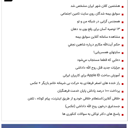
هشتمین کلان شهر ایران مشخص شد
سوابق بیمه شدگان روی سایت تامین اجتماعی
همجنس گرایی در شبکه من و تو
13 توصیه آسان برای رفع بوی بد دهان
مشاهده سامانه آنلاين سوابق بیمه
حكم آيت‌الله مكارم درباره شاهين نجفي
سایتهای همسریابی!
دعايي كه قطعا مستجاب مي‌شود
جزئیات جدید قتل روح الله داداشی
آموزش ساخت Apple ID برای کاربران ایرانی
راز خنده های اصغر فرهادی به حرکت بی شرمانه خانم بازیگر + عکس
پرداخت ۱۰۰ درصد پاداش پایان خدمت فرهنگیان
خلافی آنلاین/استعلام خلافی خودرو از طریق اینترنت، پیام کوتاه ، تلفن
جسدغرق درخون روح الله داداشی (عکس)
پاسخ های دکتر توکلی به سوالات کنکوری ها