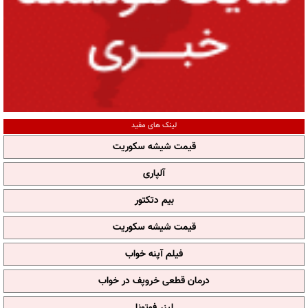
لینک های مفید
قیمت شیشه سکوریت
آلپاری
بیم دتکتور
قیمت شیشه سکوریت
فیلم آپنه خواب
درمان قطعی خروپف در خواب