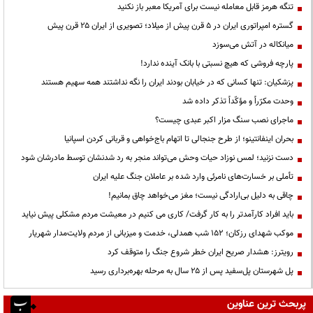
تنگه هرمز قابل معامله نیست برای آمریکا معبر باز نکنید
گستره امپراتوری ایران در ۵ قرن پیش از میلاد؛ تصویری از ایران ۲۵ قرن پیش
میانکاله در آتش می‌سوزد
پارچه فروشی که هیچ نسبتی با بانک آینده ندارد!
پزشکیان: تنها کسانی که در خیابان بودند ایران را نگه نداشتند همه سهیم هستند
وحدت مکرّراً و مؤکّداً تذکر داده شد
ماجرای نصب سنگ مزار اکبر عبدی چیست؟
بحران اینفانتینو؛ از طرح جنجالی تا اتهام باج‌خواهی و قربانی کردن اسپانیا
دست نزنید؛ لمس نوزاد حیات وحش می‌تواند منجر به رد شدنشان توسط مادرشان شود
تأملی بر خسارت‌های نامرئی وارد شده بر عاملان جنگ علیه ایران
چاقی به دلیل بی‌ارادگی نیست؛ مغز می‌خواهد چاق بمانیم!
باید افراد کارآمدتر را به کار گرفت/ کاری می کنیم در معیشت مردم مشکلی پیش نیاید
موکب شهدای رزکان؛ ۱۵۲ شب همدلی، خدمت و میزبانی از مردم ولایت‌مدار شهریار
رویترز: هشدار صریح ایران خطر شروع جنگ را متوقف کرد
پل شهرستان پل‌سفید پس از ۲۵ سال به مرحله بهره‌برداری رسید
پربحث ترین عناوین