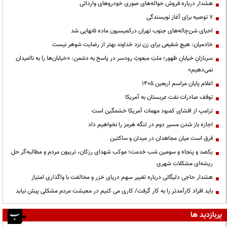
هشدار درباره فروش حواله‌های صوری خودروهای وارداتی
۷ توصیه برای آغاز نویسندگی
احیای شن‌چاله‌های جنوب تهران درکمیسیون ماده ۵نهایی شد
خادمیان: هیچ شفیعی برای زن نزد خداوند بهتر از رضایت شوهر نیست
سربازانِ خیابانِ ظهور؛ ملتِ مبعوثِ رودسر در پاسخ به دشمن: «خیابان‌ها را به ناامیدان
نمی‌دهیم»
اعلام پایان مراسم اربعین ۱۴۰۵
توقف صادرات نفت عربستان به آمریکا
ترامپ از افشای کمبود مهمات آمریکا خشمگین است
اجازه باز شدن مسیر دوم در تنگه هرمز را نخواهیم داد
فرق است میان مجاهدان در میدان و ساکتین
یکصد و پنجاه و سومین شب خدمت؛ موکب شهدای رزکان، تریبون مردم و مطالبه‌گر حل
ریشه‌ای مشکلات شهری
هشدار حاجی دلیگانی درباره تغییر سهم دریای خزر و مخالفت با واگذاری امتیاز
باید افراد کارآمدتر را به کار گرفت/ کاری می کنیم در معیشت مردم مشکلی پیش نیاید
پربازدید ها