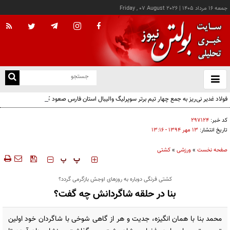
جمعه ۱۶ مرداد ۱۴۰۵
|
Friday , 07 August 2026
از
و
ته
فولاد غدیر نی‌ریز به جمع چهار تیم برتر سوپرلیگ والیبال استان فارس صعود کرد
ن
نو
کد خبر:
۲۹۷۱۲۴
تاریخ انتشار:
۱۳ مهر ۱۳۹۴ - ۱۳:۱۶
صفحه نخست
»
ورزشی
»
كشتی
‍‍‍ پ
پ
کشتی فرنگی دوباره به روزهای اوجش بازگرمی گردد؟
بنا در حلقه شاگردانش چه گفت؟
محمد بنا با همان انگیزه، جدیت و هر از گاهی شوخی‌ با شاگردان خود اولین