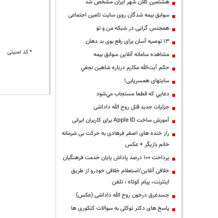
هشتمین کلان شهر ایران مشخص شد
سوابق بیمه شدگان روی سایت تامین اجتماعی
همجنس گرایی در شبکه من و تو
13 توصیه آسان برای رفع بوی بد دهان
* کد امنیتی
مشاهده سامانه آنلاين سوابق بیمه
حكم آيت‌الله مكارم درباره شاهين نجفي
سایتهای همسریابی!
دعايي كه قطعا مستجاب مي‌شود
جزئیات جدید قتل روح الله داداشی
آموزش ساخت Apple ID برای کاربران ایرانی
راز خنده های اصغر فرهادی به حرکت بی شرمانه
خانم بازیگر + عکس
پرداخت ۱۰۰ درصد پاداش پایان خدمت فرهنگیان
خلافی آنلاین/استعلام خلافی خودرو از طریق
اینترنت، پیام کوتاه ، تلفن
جسدغرق درخون روح الله داداشی (عکس)
پاسخ های دکتر توکلی به سوالات کنکوری ها