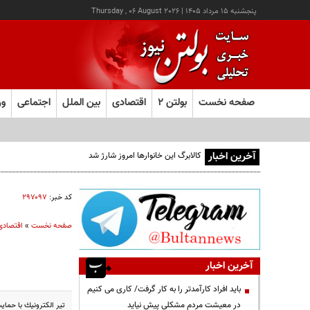
پنجشنبه ۱۵ مرداد ۱۴۰۵
|
Thursday , 06 August 2026
صفحه نخست
بولتن ۲
اقتصادی
بین الملل
اجتماعی
ور
آخرین اخبار
کالابرگ این خانوارها امروز شارژ شد
کد خبر:
۲۹۷۰۹۷
صفحه نخست
»
اقتصادی
آخرین اخبار
باید افراد کارآمدتر را به کار گرفت/ کاری می کنیم
در معیشت مردم مشکلی پیش نیاید
تير الكترونيك با حما