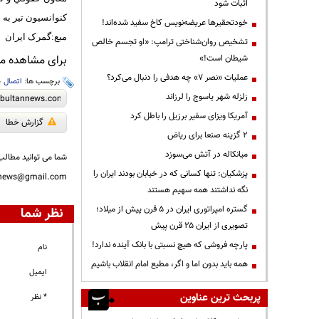
اثبات شود
كنوانسيون تير به 
خودتحقیرها عریضه‌نویس کاخ سفید شده‌اند!
مبع:گمرک ایران
تشخیص روان‌شناختی ترامپ: «او تجسم خالص
شیطان است!»
برای مشاهده مطا
عملیات «نصر ۷» چه هدفی را دنبال می‌کرد؟
برچسب ها:
اتصال
،
زلزله شهر یاسوج را لرزاند
آمریکا ویزای سفیر برزیل را باطل کرد
گزارش خطا
۲ گزینه صنعا برای ریاض
میانکاله در آتش می‌سوزد
شما می توانید مطالب 
پزشکیان: تنها کسانی که در خیابان بودند ایران را
nnews@gmail.com
نگه نداشتند همه سهیم هستند
گستره امپراتوری ایران در ۵ قرن پیش از میلاد؛
نظر شما
تصویری از ایران ۲۵ قرن پیش
پارچه فروشی که هیچ نسبتی با بانک آینده ندارد!
نام
همه باید بدون اما و اگر، مطیع امام انقلاب باشیم
ایمیل
پربحث ترین عناوین
* نظر