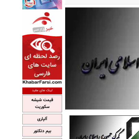
لینک های مفید
قیمت شیشه
سکوریت
آلپاری
بیم دتکتور