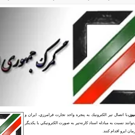
يوز،
با اتصال تير الكترونيك به پنجره واحد تجارت فرامرزي، ايران و
انند نسبت به مبادله اسناد كارنه‌تير به صورت الكترونيكي با يكديگر
ن ايرو اقدام كنند.