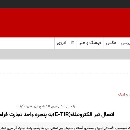
زشی
عکس
فرهنگ و هنر
IT
انرژی
»
گمرک
با حمايت كميسيون اقتصادي اروپا صورت گرفت
اتصال تير الكترونيك(E-TIR)به پنجره واحد تجارت فرامرزي گمرك
يت كميسيون اقتصادي اروپا و همكاري گمرك و سازمان بين‌المللي ايرو به پنجره واحد تجارت فرامرزي اير