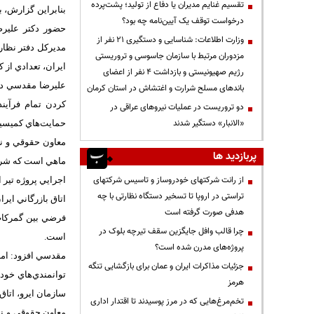
تقسیم غنایم مدیران یا دفاع از تولید؛ پشت‌پرده
درخواست توقف یک آیین‌نامه چه بود؟
حضور دكتر علير
وزارت اطلاعات: شناسایی و دستگیری ۲۱ نفر از
مديركل دفتر نظارت
مزدوران مرتبط با سازمان جاسوسی و تروریستی
ايران، تعدادي از 
رژیم صهیونیستی و بازداشت ۴ نفر از اعضای
عليرضا مقدسي در 
باندهای مسلح شرارت و اغتشاش در استان کرمان
دو تروریست در عملیات نیروهای عراقی در
«الانبار» دستگیر شدند
حمايت‌هاي كميسيون
معاون حقوقي و نظ
پربازدید ها
ماهي است كه شروع
از رانت‌ شرکتهای خودروساز و تاسیس شرکتهای
اجرايي پروژه تير 
تراستی در اروپا تا تسخیر دستگاه نظارتی با چه
هدفی صورت گرفته است
فرضي بين گمركات 
چرا قالب وافل جایگزین سقف تیرچه بلوک در
است.
پروژه‌های مدرن شده است؟
مقدسي افزود: امرو
جزئیات مذاکرات ایران و عمان برای بازگشایی تنگه
توانمندي‌هاي خود
هرمز
سازمان ايرو، اتاق
تخم‌مرغ‌هایی که در مرز پوسیدند تا اقتدار اداری
معاون حقوقي و نظا