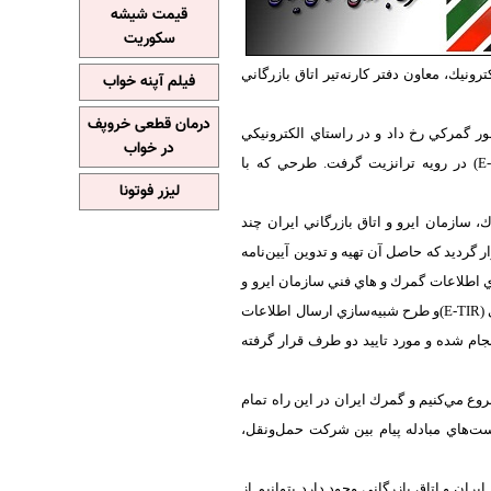
قیمت شیشه
سکوریت
ونيك، معاون دفتر كارنه‌تير اتاق بازرگاني
فیلم آپنه خواب
درمان قطعی خروپف
ر گمركي رخ داد و در راستاي الكترونيكي
در خواب
كردن تمام فرآيندهاي گمركي، گمرك ايران تصميم به اجراي آزمايشي پروژه تير الكترونيكي (E-TIR) در رويه ترانزيت گرفت. طرحي كه با
لیزر فوتونا
سازمان ايرو و اتاق بازرگاني ايران چند
ديد كه حاصل آن تهيه و تدوين آيين‌نامه
ي اطلاعات گمرك و ‌هاي فني سازمان ايرو و
اتاق بازرگاني ايران تست مبادله پيام‌هاي تير الكترونيك بين پنجره واحد تجارت فرامرزي و تير الكترونيكي (E-TIR)و طرح شبيه‌سازي ارسال اطلاعات
جام شده و مورد تاييد دو طرف قرار گرفته
روع مي‌كنيم و گمرك ايران در اين راه تمام
تست‌هاي مبادله پيام بين شركت حمل‌ونقل،
ن و اتاق بازرگاني وجود دارد بتوانيم از