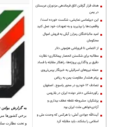
هدف قرار گرفتن اتاق‌ فرماندهی مزدوران عربستان
در یمن
این دیپلماسی نمایشی، شکست خورده است/
واقعیت‌ها را بپذیرید و به تعهدات خود عمل کنید
امید مالباختگان رمزارز آبکی به فروش اموال
محکومان
از التماس تا فروپاشی هژمونی دلار
مطالبه برای شکستن انحصار پیمانکاری؛ نظارت
دقیق بر واگذاری پروژه‌ها، راهکار مقابله با فساد
حمله نیروهای اسرائیلی به خبرنگار پرس‌تی‌وی
پیام هشدار مقاومت یمن به ریاض
تصادف ۱۲ خودرو در محور یاسوج ـ اصفهان
رکوردشکنی دختر دونده ایران در بلاروس
پزشکیان: مشروطه نقطه عطف بیداری و
آزادی‌خواهی ملت ایران بود
به گزارش بولتن ن
آیت‌الله جوادی آملی: با هرکس که وحدت ملی و
برخي كشورها مي‌تو
اسلامی را بشکند، باید مقابله کرد
و تحت نظارت سازما