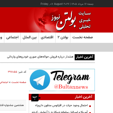
جمعه ۱۶ مرداد ۱۴۰۵
|
Friday , 07 August 2026
صفحه نخست
بولتن ۲
اقتصادی
بین الملل
اجتماعی
ور
آخرین اخبار
هشدار درباره فروش حواله‌های صوری خودروهای وارداتی
کد خبر:
۲۹۷۰۵۵
صفحه نخست
»
اجتماعی
آخرین اخبار
هشتمین جشنواره فناوری
احتمال وجود حیات در اقیانوس مدفون «اروپا»
آمریکا و اسرائیل سامانه «پیکان» را آزمایش کردند