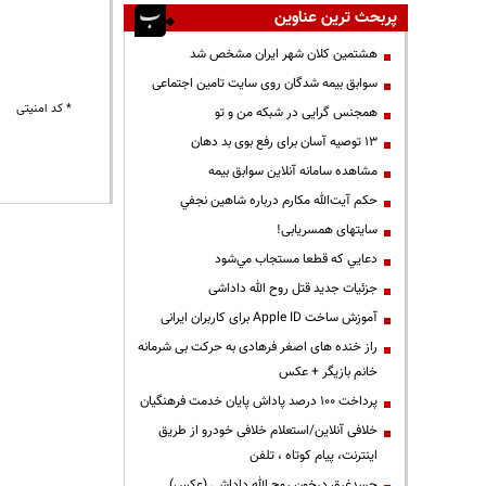
پربحث ترین عناوین
هشتمین کلان شهر ایران مشخص شد
سوابق بیمه شدگان روی سایت تامین اجتماعی
* کد امنیتی
همجنس گرایی در شبکه من و تو
13 توصیه آسان برای رفع بوی بد دهان
مشاهده سامانه آنلاين سوابق بیمه
حكم آيت‌الله مكارم درباره شاهين نجفي
سایتهای همسریابی!
دعايي كه قطعا مستجاب مي‌شود
جزئیات جدید قتل روح الله داداشی
آموزش ساخت Apple ID برای کاربران ایرانی
راز خنده های اصغر فرهادی به حرکت بی شرمانه
خانم بازیگر + عکس
پرداخت ۱۰۰ درصد پاداش پایان خدمت فرهنگیان
خلافی آنلاین/استعلام خلافی خودرو از طریق
اینترنت، پیام کوتاه ، تلفن
جسدغرق درخون روح الله داداشی (عکس)