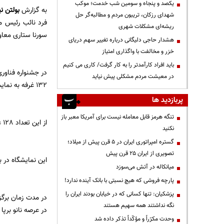
یکصد و پنجاه و سومین شب خدمت؛ موکب
به گزارش
بولتن نی
شهدای رزکان، تریبون مردم و مطالبه‌گر حل
فرد نائب رئیس م
ریشه‌ای مشکلات شهری
سورنا ستاری معاو
هشدار حاجی دلیگانی درباره تغییر سهم دریای
خزر و مخالفت با واگذاری امتیاز
باید افراد کارآمدتر را به کار گرفت/ کاری می کنیم
در معیشت مردم مشکلی پیش نیاید
132 غرفه به نمایش گذاشته می‌شود.
پربازدید ها
تنگه هرمز قابل معامله نیست برای آمریکا معبر باز
از این تعداد 128 غرفه از کشورمان و چهار غرفه از کشورهای کره جنوبی، روسیه و آمریکای لاتین در نمایشگاه امسال حضور دارند.
نکنید
گستره امپراتوری ایران در ۵ قرن پیش از میلاد؛
تصویری از ایران ۲۵ قرن پیش
این نمایشگاه در ب
میانکاله در آتش می‌سوزد
پارچه فروشی که هیچ نسبتی با بانک آینده ندارد!
پزشکیان: تنها کسانی که در خیابان بودند ایران را
در مدت زمان برگ
نگه نداشتند همه سهیم هستند
در عرصه نانو برپا
وحدت مکرّراً و مؤکّداً تذکر داده شد