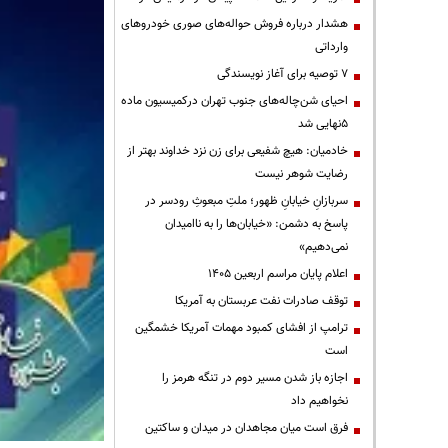
هشدار درباره فروش حواله‌های صوری خودروهای
وارداتی
۷ توصیه برای آغاز نویسندگی
احیای شن‌چاله‌های جنوب تهران درکمیسیون ماده
۵نهایی شد
خادمیان: هیچ شفیعی برای زن نزد خداوند بهتر از
رضایت شوهر نیست
سربازانِ خیابانِ ظهور؛ ملتِ مبعوثِ رودسر در
پاسخ به دشمن: «خیابان‌ها را به ناامیدان
نمی‌دهیم»
اعلام پایان مراسم اربعین ۱۴۰۵
توقف صادرات نفت عربستان به آمریکا
ترامپ از افشای کمبود مهمات آمریکا خشمگین
است
اجازه باز شدن مسیر دوم در تنگه هرمز را
نخواهیم داد
فرق است میان مجاهدان در میدان و ساکتین