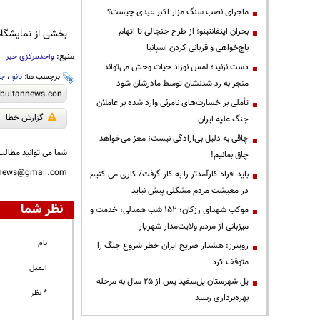
ماجرای نصب سنگ مزار اکبر عبدی چیست؟
بحران اینفانتینو؛ از طرح جنجالی تا اتهام
بخشی از نمایشگاه امسال به پر
باج‌خواهی و قربانی کردن اسپانیا
منبع:
واحدمرکزی خبر
دست نزنید؛ لمس نوزاد حیات وحش می‌تواند
برچسب ها:
نانو
،
جش
منجر به رد شدنشان توسط مادرشان شود
تأملی بر خسارت‌های نامرئی وارد شده بر عاملان
گزارش خطا
جنگ علیه ایران
چاقی به دلیل بی‌ارادگی نیست؛ مغز می‌خواهد
شما می توانید مطالب 
چاق بمانیم!
nnews@gmail.com
باید افراد کارآمدتر را به کار گرفت/ کاری می کنیم
در معیشت مردم مشکلی پیش نیاید
نظر شما
موکب شهدای رزکان؛ ۱۵۲ شب همدلی، خدمت و
میزبانی از مردم ولایت‌مدار شهریار
نام
رویترز: هشدار صریح ایران خطر شروع جنگ را
متوقف کرد
ایمیل
پل شهرستان پل‌سفید پس از ۲۵ سال به مرحله
* نظر
بهره‌برداری رسید