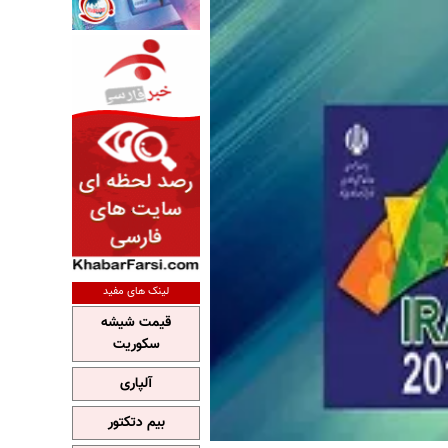
لینک های مفید
قیمت شیشه
سکوریت
آلپاری
بیم دتکتور