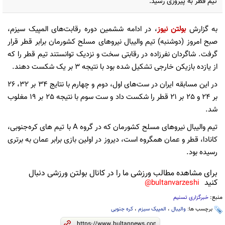
تیم قطر به پیروزی رسید.
به گزارش
بولتن نیوز
، در ادامه ششمین دوره رقابت‌های المپیک سیزم،
صبح امروز (دوشنبه) تیم والیبال نیروهای مسلح کشورمان برابر قطر قرار
گرفت. شاگردان نفرزاده در رقابتی سخت و نزدیک توانستند تیم قطر را که
از یازده بازیکن خارجی تشکیل شده بود با نتیجه 3 بر یک شکست دهند.
در این مسابقه ایران در ست‌های اول، دوم و چهارم با نتایج 34 بر 32، 26
بر 24 و 25 بر 21 قطر را شکست داد و ست سوم با نتیجه 25 بر 19 مغلوب
شد.
تیم والیبال نیروهای مسلح کشورمان که در گروه
A
با تیم های کره‌جنوبی،
کانادا، قطر و عمان همگروه است، دیروز در اولین بازی برابر عمان به برتری
رسیده بود.
برای مشاهده مطالب ورزشی ما را در کانال بولتن ورزشی دنبال
کنید
bultanvarzeshi@
منبع:
خبرگزاری تسنیم
برچسب ها:
والیبال
،
المپیک سیزم
،
کره جنوبی