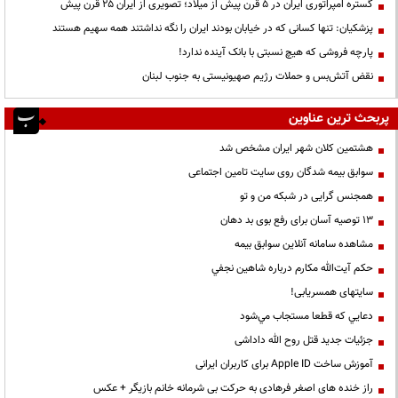
گستره امپراتوری ایران در ۵ قرن پیش از میلاد؛ تصویری از ایران ۲۵ قرن پیش
پزشکیان: تنها کسانی که در خیابان بودند ایران را نگه نداشتند همه سهیم هستند
پارچه فروشی که هیچ نسبتی با بانک آینده ندارد!
نقض آتش‌بس و حملات رژیم صهیونیستی به جنوب لبنان
پربحث ترین عناوین
هشتمین کلان شهر ایران مشخص شد
سوابق بیمه شدگان روی سایت تامین اجتماعی
همجنس گرایی در شبکه من و تو
13 توصیه آسان برای رفع بوی بد دهان
مشاهده سامانه آنلاين سوابق بیمه
حكم آيت‌الله مكارم درباره شاهين نجفي
سایتهای همسریابی!
دعايي كه قطعا مستجاب مي‌شود
جزئیات جدید قتل روح الله داداشی
آموزش ساخت Apple ID برای کاربران ایرانی
راز خنده های اصغر فرهادی به حرکت بی شرمانه خانم بازیگر + عکس