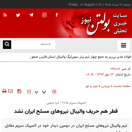
جمعه ۱۶ مرداد ۱۴۰۵
|
Friday , 07 August 2026
از
و
ته
فولاد غدیر نی‌ریز به جمع چهار تیم برتر سوپرلیگ والیبال استان فارس صعود کرد
ن
نو
کد خبر:
۲۹۷۰۱۶
تاریخ انتشار:
۱۳ مهر ۱۳۹۴ - ۰۸:۲۸
صفحه نخست
»
ورزشی
»
توپ و تور
‍‍‍ پ
پ
المپیک سیزم 2015 - کره جنوبی
قطر هم حریف والیبال نیروهای مسلح ایران نشد
تیم والیبال نیروهای مسلح ایران در دومین دیدار خود در المپیک سیزم مقابل