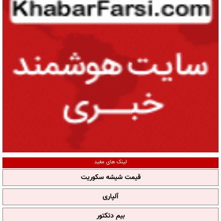
لینک های مفید
قیمت شیشه سکوریت
آلپاری
بیم دتکتور