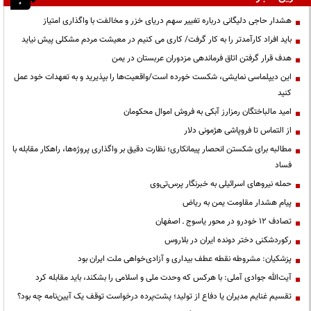
هشدار حاجی دلیگانی درباره تغییر سهم دریای خزر و مخالفت با واگذاری امتیاز
باید افراد کارآمدتر را به کار گرفت/ کاری می کنیم در معیشت مردم مشکلی پیش نیاید
هدف قرار گرفتن اتاق‌ فرماندهی مزدوران عربستان در یمن
این دیپلماسی نمایشی، شکست خورده است/واقعیت‌ها را بپذیرید و به تعهدات خود عمل
کنید
امید مالباختگان رمزارز آبکی به فروش اموال محکومان
از التماس تا فروپاشی هژمونی دلار
مطالبه برای شکستن انحصار پیمانکاری؛ نظارت دقیق بر واگذاری پروژه‌ها، راهکار مقابله با
فساد
حمله نیروهای اسرائیلی به خبرنگار پرس‌تی‌وی
پیام هشدار مقاومت یمن به ریاض
تصادف ۱۲ خودرو در محور یاسوج ـ اصفهان
رکوردشکنی دختر دونده ایران در بلاروس
پزشکیان: مشروطه نقطه عطف بیداری و آزادی‌خواهی ملت ایران بود
آیت‌الله جوادی آملی: با هرکس که وحدت ملی و اسلامی را بشکند، باید مقابله کرد
تقسیم غنایم مدیران یا دفاع از تولید؛ پشت‌پرده درخواست توقف یک آیین‌نامه چه بود؟