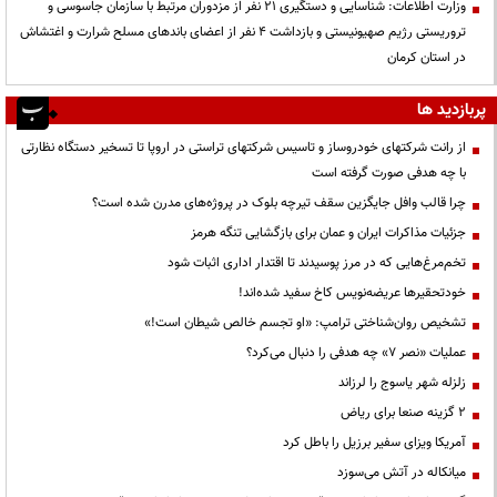
وزارت اطلاعات: شناسایی و دستگیری ۲۱ نفر از مزدوران مرتبط با سازمان جاسوسی و
تروریستی رژیم صهیونیستی و بازداشت ۴ نفر از اعضای باندهای مسلح شرارت و اغتشاش
در استان کرمان
پربازدید ها
از رانت‌ شرکتهای خودروساز و تاسیس شرکتهای تراستی در اروپا تا تسخیر دستگاه نظارتی
با چه هدفی صورت گرفته است
چرا قالب وافل جایگزین سقف تیرچه بلوک در پروژه‌های مدرن شده است؟
جزئیات مذاکرات ایران و عمان برای بازگشایی تنگه هرمز
تخم‌مرغ‌هایی که در مرز پوسیدند تا اقتدار اداری اثبات شود
خودتحقیرها عریضه‌نویس کاخ سفید شده‌اند!
تشخیص روان‌شناختی ترامپ: «او تجسم خالص شیطان است!»
عملیات «نصر ۷» چه هدفی را دنبال می‌کرد؟
زلزله شهر یاسوج را لرزاند
۲ گزینه صنعا برای ریاض
آمریکا ویزای سفیر برزیل را باطل کرد
میانکاله در آتش می‌سوزد