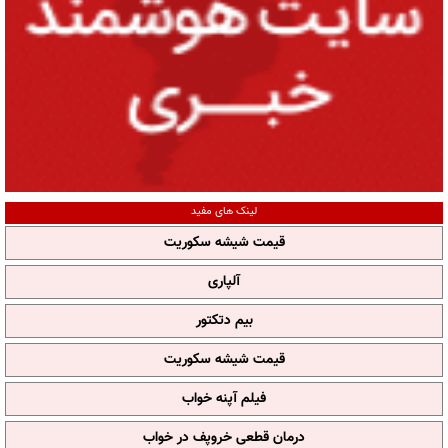
لینک های مفید
قیمت شیشه سکوریت
آلپاری
بیم دتکتور
قیمت شیشه سکوریت
فیلم آپنه خواب
درمان قطعی خروپف در خواب