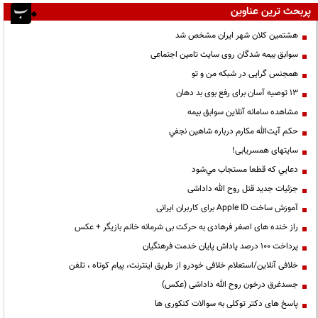
پربحث ترین عناوین
هشتمین کلان شهر ایران مشخص شد
سوابق بیمه شدگان روی سایت تامین اجتماعی
همجنس گرایی در شبکه من و تو
13 توصیه آسان برای رفع بوی بد دهان
مشاهده سامانه آنلاين سوابق بیمه
حكم آيت‌الله مكارم درباره شاهين نجفي
سایتهای همسریابی!
دعايي كه قطعا مستجاب مي‌شود
جزئیات جدید قتل روح الله داداشی
آموزش ساخت Apple ID برای کاربران ایرانی
راز خنده های اصغر فرهادی به حرکت بی شرمانه خانم بازیگر + عکس
پرداخت ۱۰۰ درصد پاداش پایان خدمت فرهنگیان
خلافی آنلاین/استعلام خلافی خودرو از طریق اینترنت، پیام کوتاه ، تلفن
جسدغرق درخون روح الله داداشی (عکس)
پاسخ های دکتر توکلی به سوالات کنکوری ها