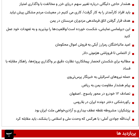
هشدار حاجی دلیگانی درباره تغییر سهم دریای خزر و مخالفت با واگذاری امتیاز
باید افراد کارآمدتر را به کار گرفت/ کاری می کنیم در معیشت مردم مشکلی پیش نیاید
هدف قرار گرفتن اتاق‌ فرماندهی مزدوران عربستان در یمن
این دیپلماسی نمایشی، شکست خورده است/واقعیت‌ها را بپذیرید و به تعهدات خود عمل
کنید
امید مالباختگان رمزارز آبکی به فروش اموال محکومان
از التماس تا فروپاشی هژمونی دلار
مطالبه برای شکستن انحصار پیمانکاری؛ نظارت دقیق بر واگذاری پروژه‌ها، راهکار مقابله با
فساد
حمله نیروهای اسرائیلی به خبرنگار پرس‌تی‌وی
پیام هشدار مقاومت یمن به ریاض
تصادف ۱۲ خودرو در محور یاسوج ـ اصفهان
رکوردشکنی دختر دونده ایران در بلاروس
پزشکیان: مشروطه نقطه عطف بیداری و آزادی‌خواهی ملت ایران بود
آیت‌الله جوادی آملی: با هرکس که وحدت ملی و اسلامی را بشکند، باید مقابله کرد
پربازدید ها