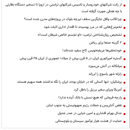
از رانت‌ شرکتهای خودروساز و تاسیس شرکتهای تراستی در اروپا تا تسخیر دستگاه نظارتی
با چه هدفی صورت گرفته است
چرا قالب وافل جایگزین سقف تیرچه بلوک در پروژه‌های مدرن شده است؟
تخم‌مرغ‌هایی که در مرز پوسیدند تا اقتدار اداری اثبات شود
تشخیص روان‌شناختی ترامپ: «او تجسم خالص شیطان است!»
۲ گزینه صنعا برای ریاض
خودتحقیرها عریضه‌نویس کاخ سفید شده‌اند!
گستره امپراتوری ایران در ۵ قرن پیش از میلاد؛ تصویری از ایران ۲۵ قرن پیش
میانکاله در آتش می‌سوزد
زلزله شهر یاسوج را لرزاند
پزشکیان: تنها کسانی که در خیابان بودند ایران را نگه نداشتند همه سهیم هستند
آمریکا ویزای سفیر برزیل را باطل کرد
پارچه فروشی که هیچ نسبتی با بانک آینده ندارد!
نقض آتش‌بس و حملات رژیم صهیونیستی به جنوب لبنان
جدال بهرام افشاری و امین حیایی در صدر جدول
حمایت از هشت هزار نوآموز سیستان و بلوچستانی