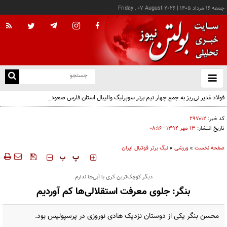
جمعه ۱۶ مرداد ۱۴۰۵
|
Friday , 07 August 2026
از
و
ته
فولاد غدیر نی‌ریز به جمع چهار تیم برتر سوپرلیگ والیبال استان فارس صعود کرد
ن
نو
کد خبر:
۲۹۷۰۱۲
تاریخ انتشار:
۱۳ مهر ۱۳۹۴ - ۰۸:۱۶
صفحه نخست
»
ورزشی
»
لیگ برتر فوتبال ایران
‍‍‍ پ
پ
دیگر کوچک‌ترین کری با آبی‌ها ندارم
بنگر: جلوی معرفت استقلالی‌ها کم آوردیم
محسن بنگر یکی از دوستان نزدیک هادی نوروزی در پرسپولیس بود.