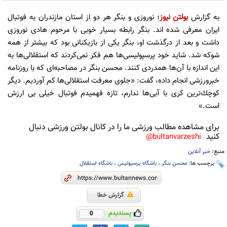
به گزارش
بولتن نیوز
؛ نوروزی و بنگر هر دو از استان مازندران به فوتبال
ایران معرفی شده اند. بنگر رابطه بسیار خوبی با مرحوم هادی نوروزی
داشت و بعد از درگذشت او، بنگر یكی از بازیكنانی بود كه بیشتر از همه
شوكه شد. شاید خود پرسپولیسی‌ها هم فكر نمی‌كردند كه استقلالی‌ها به
این اندازه با آن‌ها همدردی كنند. محسن بنگر در مصاحبه‌ای كه با روزنامه
خبرورزشی انجام داده، گفت: «جلوی معرفت استقلالی‌ها كم آوردیم. دیگر
كوچك‌ترین كری با آبی‌ها ندارم، تازه فهمیدم فوتبال خیلی بی ارزش
است.»
برای مشاهده مطالب ورزشی ما را در کانال بولتن ورزشی دنبال
کنید
bultanvarzeshi@
منبع:
خبر آنلاین
برچسب ها:
محسن بنگر
،
باشگاه پرسپولیس
،
باشگاه استقلال
گزارش خطا
پسندیدم
0