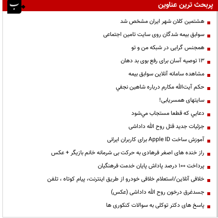
پربحث ترین عناوین
هشتمین کلان شهر ایران مشخص شد
سوابق بیمه شدگان روی سایت تامین اجتماعی
همجنس گرایی در شبکه من و تو
13 توصیه آسان برای رفع بوی بد دهان
مشاهده سامانه آنلاين سوابق بیمه
حكم آيت‌الله مكارم درباره شاهين نجفي
سایتهای همسریابی!
دعايي كه قطعا مستجاب مي‌شود
جزئیات جدید قتل روح الله داداشی
آموزش ساخت Apple ID برای کاربران ایرانی
راز خنده های اصغر فرهادی به حرکت بی شرمانه خانم بازیگر + عکس
پرداخت ۱۰۰ درصد پاداش پایان خدمت فرهنگیان
خلافی آنلاین/استعلام خلافی خودرو از طریق اینترنت، پیام کوتاه ، تلفن
جسدغرق درخون روح الله داداشی (عکس)
پاسخ های دکتر توکلی به سوالات کنکوری ها