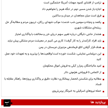
ترامپ از افشای کمبود مهمات آمریکا خشمگین است
اجازه باز شدن مسیر دوم در تنگه هرمز را نخواهیم داد
فرق است میان مجاهدان در میدان و ساکتین
یکصد و پنجاه و سومین شب خدمت؛ موکب شهدای رزکان، تریبون مردم و مطالبه‌گر حل
ریشه‌ای مشکلات شهری
هشدار حاجی دلیگانی درباره تغییر سهم دریای خزر و مخالفت با واگذاری امتیاز
باید افراد کارآمدتر را به کار گرفت/ کاری می کنیم در معیشت مردم مشکلی پیش نیاید
هدف قرار گرفتن اتاق‌ فرماندهی مزدوران عربستان در یمن
این دیپلماسی نمایشی، شکست خورده است/واقعیت‌ها را بپذیرید و به تعهدات خود عمل
کنید
امید مالباختگان رمزارز آبکی به فروش اموال محکومان
از التماس تا فروپاشی هژمونی دلار
مطالبه برای شکستن انحصار پیمانکاری؛ نظارت دقیق بر واگذاری پروژه‌ها، راهکار مقابله با
فساد
حمله نیروهای اسرائیلی به خبرنگار پرس‌تی‌وی
پربازدید ها