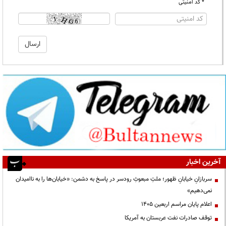
* کد امنیتی
آخرین اخبار
سربازانِ خیابانِ ظهور؛ ملتِ مبعوثِ رودسر در پاسخ به دشمن: «خیابان‌ها را به ناامیدان
نمی‌دهیم»
اعلام پایان مراسم اربعین ۱۴۰۵
توقف صادرات نفت عربستان به آمریکا