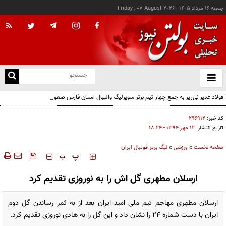
جمعه ۱۶ مرداد ۱۴۰۵
|
Friday , 07 August 2026
از
و
ته
فولاد غدیر نی‌ریز به جمع چهار تیم برتر سوپرلیگ والیبال استان فارس صعود کرد
ن
نو
کد خبر:
۲۹۶۹۱۲
تاریخ انتشار:
۱۲ مهر ۱۳۹۴ - ۱۸:۲۴
صفحه نخست
»
ورزشی
»
لیگ برتر فوتبال ایران
‍‍‍ پ
پ
ارسلان مطهری گل اش را به نوروزی تقدیم کرد
ارسلان مطهری مهاجم تیم ملی امید ایران بعد از به ثمر رساندن گل دوم
ایران با دست شماره 24 را نشان داد و این گل را به هادی نوروزی تقدیم کرد.