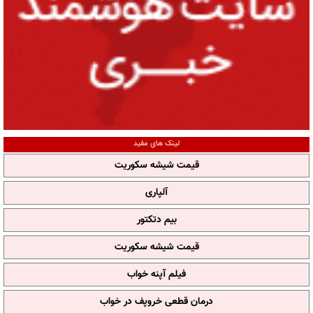
لینک های مفید
قیمت شیشه سکوریت
آلپاری
بیم دتکتور
قیمت شیشه سکوریت
فیلم آپنه خواب
درمان قطعی خروپف در خواب