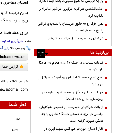
پارچه فروشی که هیچ نسبتی با بانک آینده ندارد!
ارمغان مهاجری و 
حشدالشعبی هر گونه درگیری در شهر سامراء را
تکذیب کرد
روی میز، بولینگ 
یمن: فرار رو به جلوی عربستان با تشدیدی فراگیر
پاسخ داده خواهد شد
برای مشاهده مطا
تیراندازی در جنوب شرق فرانسه با ۶ زخمی
منبع:
خبرگزاری تسنیم
برچسب ها:
بازی آسی
پربازدید ها
ضربات شدیدی در جنگ ۱۷ روزه محرم به آمریکا
گزارش خطا
وارد کردیم
شیخ نعیم قاسم: توافق ایران و آمریکا، اسرائیل را
شما می توانید مطالب 
مهار کرد
nnews@gmail.com
چرا قالب وافل جایگزین سقف تیرچه بلوک در
پروژه‌های مدرن شده است؟
نظر شما
از رانت‌ شرکتهای خودروساز و تاسیس شرکتهای
تراستی در اروپا تا تسخیر دستگاه نظارتی با چه
نام
هدفی صورت گرفته است
آغاز اجتماع خون‌خواهی اقای شهید ایران در
ایمیل