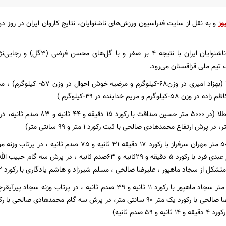
وز
و به نقل از سایت فدراسیون ورزش‌های ناشنوایان، نتایج کاروان ایران در روز دوم
تیم ملی فوتبال ناشنوایان ایران با
تیم ملی قزاقستان می‌رود.
ضیه خوش احوال در وزن ٥٧- کیلوگرم) ، مدال نقره (میثم عابدی در ٨
لوگرم و مریم خدابنده در ٤٩-کیلوگرم )
59 صدم ثانیه)