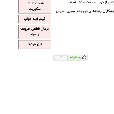
ده و از دور مسابقات حذف شدند.
قیمت شیشه
سکوریت
شنوایان ایران روز دوم را با ١٨ مدال به پایان رسانید و فردا (دوشنبه 13مهر) ورزشکاران رشته‌های دوچرخه سواری، تنیس
فیلم آپنه خواب
درمان قطعی خروپف
در خواب
لیزر فوتونا
پسندیدم
0