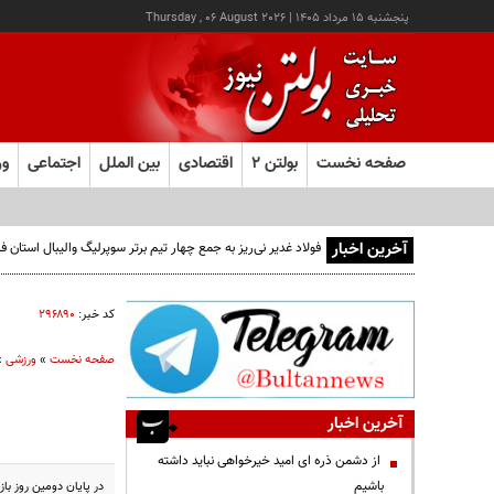
پنجشنبه ۱۵ مرداد ۱۴۰۵
|
Thursday , 06 August 2026
صفحه نخست
بولتن ۲
اقتصادی
بین الملل
اجتماعی
ور
آخرین اخبار
فولاد غدیر نی‌ریز به جمع چهار تیم برتر سوپرلیگ والیبال استان
کد خبر:
۲۹۶۸۹۰
صفحه نخست
»
ورزشی
»
آخرین اخبار
از دشمن ذره ای امید خیرخواهی نباید داشته
باشیم
در پایان دومین روز بازی‌های آسیا و اقیانوسیه ناشنو