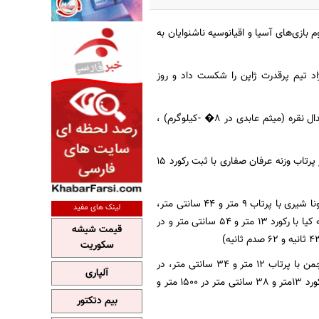
 بازی‌های آسیا و اقیانوسیه ناشنوایان به
 نتیجه 4 بر صفر و با گل‌های محسن فرضی (3گل) و رجایی‌نژاد تیم پرقدرت ژاپن را شکست داد و روز
�
-کیلوگرم) ،
دوومیدانی: مدال طلا (در 5000 متر حسین صداقت با رکورد 15 دقیقه و 44 ثانیه و 83 صدم ثانیه، در پرتاب وزنه عرفان صفاری با ثبت رکورد 15
مدال نقره (در 5000 متر مهران سرفراز با رکورد 17 دقیقه 31 ثانیه و 75 صدم ثانیه ، در پرتاب وزنه مونا شیری با پرتاب 9 متر و 44 سانتی متر،
لینک های مفید
در 1500 متر مریم عبدی فرد با رکورد 5 دقیقه و 29ثانیه و 63صدم ثانیه ، در پرش سه گام حبیب الله کیا با رکورد 13 متر و 54 سانتی متر و در
قیمت شیشه
سکوریت
مدال برنز (در 100 متر سجاد ماهپور با رکورد 11 ثانیه و 39 صدم ثانیه ، در پرتاب وزنه سجاد پیرآیقرچمن با پرتاب 12 متر و 34 سانتی متر، در
آلپاری
پرش ارتفاع علیرضا صالحی با رکورد یک متر 90 سانتی متر، در پرش سه گام محمدهادی صالحی با رکورد 13متر و 38 سانتی متر در 1500 متر و
بیم دتکتور