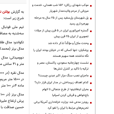
موکب شهدای رزکان؛ ۱۵۲ شب همدلی، خدمت و
میزبانی از مردم ولایت‌مدار شهریار
به گزارش
بولتن نی
شرح زیر است:
پل شهرستان پل‌سفید پس از ۲۵ سال به مرحله
بهره‌برداری رسید
گستره امپراتوری ایران در ۵ قرن پیش از میلاد؛
سه‌شنبه به مصاف 
تصویری از ایران ۲۵ قرن پیش
تکواندو: مدال طلا (بهزاد امیری در وزن٦٨-کیلوگرم و مر
وحدت مکرّراً و مؤکّداً تذکر داده شد
مدال برنز (محمدکاظم زاده در وزن ٥٨-کی
پزشکیان: تنها کسانی که در خیابان بودند ایران را
نگه نداشتند همه سهیم هستند
نشست چهارجانبه سعودی، پاکستان، مصر و
متر و 41 سانتی متر، در پرش ارتفاع محمدهادی صالحی با ثبت رکورد 1 متر و 99 سانتی متر)
ترکیه با تاکید بر کنترل تنش‌ها
ماجرای نصب سنگ مزار اکبر عبدی چیست؟
کدام اهداف زیرساختی در مدار ایران قرار دارد؟
ماده ٤در 100 متر متشکل از سجاد ماهپور ، علیرضا صالحی ، مسلم شیرزاد و هاشم یادگاری با رکورد 43 ثانیه و 62 صدم ثانیه)
بحران اینفانتینو؛ از طرح جنجالی تا اتهام
باج‌خواهی و قربانی کردن اسپانیا
رویترز مدعی شد: وزارت خزانه‌داری آمریکا برخی
حسین صداقت با رکورد 4 دقیقه و 14 ثانیه و 
تحریم‌های مرتبط با ایران را لغو کرد