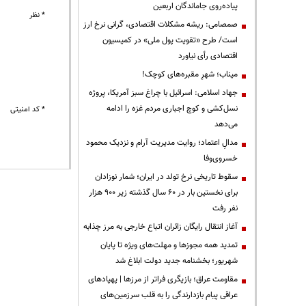
پیاده‌روی جاماندگان اربعین
* نظر
صمصامی: ریشه مشکلات اقتصادی، گرانی نرخ ارز
است/ طرح «تقویت پول ملی» در کمیسیون
اقتصادی رأی نیاورد
میناب؛ شهرِ مقبره‌های کوچک!
جهاد اسلامی: اسرائیل با چراغ سبز آمریکا، پروژه
نسل‌کشی و کوچ اجباری مردم غزه را ادامه
* کد امنیتی
می‌دهد
مدالِ اعتماد؛ روایت مدیریت آرام و نزدیک محمود
خسروی‌وفا
سقوط تاریخی نرخ تولد در ایران؛ شمار نوزادان
برای نخستین بار در ۶۰ سال گذشته زیر ۹۰۰ هزار
نفر رفت
آغاز انتقال رایگان زائران اتباع خارجی به مرز چذابه
تمدید همه مجوزها و مهلت‌های ویژه تا پایان
شهریور؛ بخشنامه جدید دولت ابلاغ شد
مقاومت عراق؛ بازیگری فراتر از مرزها | پهپادهای
عراقی پیام بازدارندگی را به قلب سرزمین‌های