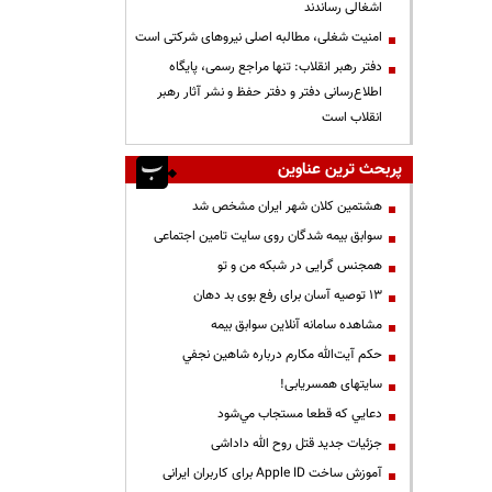
اشغالی رساندند
‌امنیت شغلی، مطالبه اصلی نیروهای شرکتی است
دفتر رهبر انقلاب: تنها مراجع رسمی، پایگاه
اطلاع‌رسانی دفتر و دفتر حفظ و نشر آثار رهبر
انقلاب است
پربحث ترین عناوین
هشتمین کلان شهر ایران مشخص شد
سوابق بیمه شدگان روی سایت تامین اجتماعی
همجنس گرایی در شبکه من و تو
13 توصیه آسان برای رفع بوی بد دهان
مشاهده سامانه آنلاين سوابق بیمه
حكم آيت‌الله مكارم درباره شاهين نجفي
سایتهای همسریابی!
دعايي كه قطعا مستجاب مي‌شود
جزئیات جدید قتل روح الله داداشی
آموزش ساخت Apple ID برای کاربران ایرانی