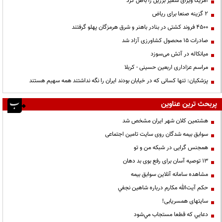
آمریکا ویزای سفیر برزیل را باطل کرد
۲ گزینه صنعا برای ریاض
۴۵۰۰ فروند کشتی در بنادر باهنر و شرق هرمزگان پهلو گرفتند
صادرات ۱۵ محصول کشاورزی آزاد شد
میانکاله در آتش می‌سوزد
مراسم عزاداری اربعین حسینی - کربلا
پزشکیان: تنها کسانی که در خیابان بودند ایران را نگه نداشتند همه سهیم هستند
پربحث ترین عناوین
هشتمین کلان شهر ایران مشخص شد
سوابق بیمه شدگان روی سایت تامین اجتماعی
همجنس گرایی در شبکه من و تو
13 توصیه آسان برای رفع بوی بد دهان
مشاهده سامانه آنلاين سوابق بیمه
حكم آيت‌الله مكارم درباره شاهين نجفي
سایتهای همسریابی!
دعايي كه قطعا مستجاب مي‌شود