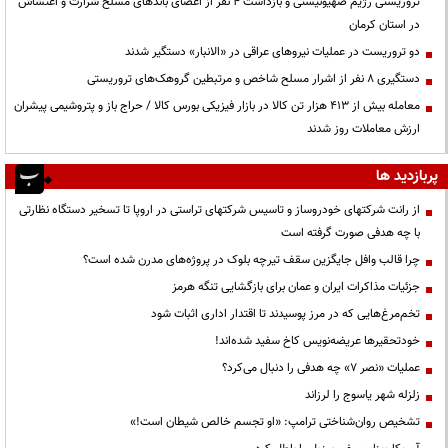
تروریستی رژیم صهیونیستی و بازداشت ۴ نفر از اعضای باندهای مسلح شرارت و اغتشاش
در استان کرمان
دو تروریست در عملیات نیروهای عراقی در «الانبار» دستگیر شدند
دستگیری ۸ نفر از اشرار مسلح شاخص و مرتبطین گروهک‌های تروریستی
معامله بیش از ۴۱۳ هزار تن کالا در بازار فیزیکی بورس کالا / حراج باز و پتروشیمی پیشران
ارزش معاملات روز شدند
پربازدید ها
از رانت‌ شرکتهای خودروساز و تاسیس شرکتهای تراستی در اروپا تا تسخیر دستگاه نظارتی
با چه هدفی صورت گرفته است
چرا قالب وافل جایگزین سقف تیرچه بلوک در پروژه‌های مدرن شده است؟
جزئیات مذاکرات ایران و عمان برای بازگشایی تنگه هرمز
تخم‌مرغ‌هایی که در مرز پوسیدند تا اقتدار اداری اثبات شود
خودتحقیرها عریضه‌نویس کاخ سفید شده‌اند!
عملیات «نصر ۷» چه هدفی را دنبال می‌کرد؟
زلزله شهر یاسوج را لرزاند
تشخیص روان‌شناختی ترامپ: «او تجسم خالص شیطان است!»