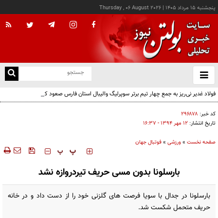
پنجشنبه ۱۵ مرداد ۱۴۰۵
|
Thursday , 06 August 2026
از
و
ته
فولاد غدیر نی‌ریز به جمع چهار تیم برتر سوپرلیگ والیبال استان فارس صعود کرد
ن
نو
کد خبر:
۲۹۶۸۷۸
تاریخ انتشار:
۱۲ مهر ۱۳۹۴ - ۱۶:۳۷
صفحه نخست
»
ورزشی
»
فوتبال جهان
‍‍‍ پ
پ
بارسلونا بدون مسی حریف تیردروازه نشد
بارسلونا در جدال با سویا فرصت های گلزنی خود را از دست داد و در خانه
حریف متحمل شکست شد.