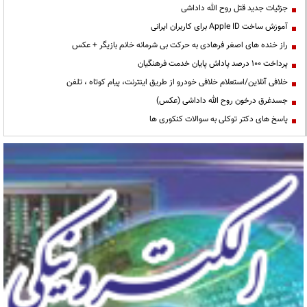
جزئیات جدید قتل روح الله داداشی
آموزش ساخت Apple ID برای کاربران ایرانی
راز خنده های اصغر فرهادی به حرکت بی شرمانه خانم بازیگر + عکس
پرداخت ۱۰۰ درصد پاداش پایان خدمت فرهنگیان
خلافی آنلاین/استعلام خلافی خودرو از طریق اینترنت، پیام کوتاه ، تلفن
جسدغرق درخون روح الله داداشی (عکس)
پاسخ های دکتر توکلی به سوالات کنکوری ها