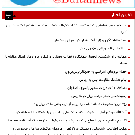
آخرین اخبار
این دیپلماسی نمایشی، شکست خورده است/واقعیت‌ها را بپذیرید و به تعهدات خود عمل
کنید
امید مالباختگان رمزارز آبکی به فروش اموال محکومان
از التماس تا فروپاشی هژمونی دلار
مطالبه برای شکستن انحصار پیمانکاری؛ نظارت دقیق بر واگذاری پروژه‌ها، راهکار مقابله با
فساد
حمله نیروهای اسرائیلی به خبرنگار پرس‌تی‌وی
پیام هشدار مقاومت یمن به ریاض
تصادف ۱۲ خودرو در محور یاسوج ـ اصفهان
رکوردشکنی دختر دونده ایران در بلاروس
پزشکیان: مشروطه نقطه عطف بیداری و آزادی‌خواهی ملت ایران بود
آیت‌الله جوادی آملی: با هرکس که وحدت ملی و اسلامی را بشکند، باید مقابله کرد
تقسیم غنایم مدیران یا دفاع از تولید؛ پشت‌پرده درخواست توقف یک آیین‌نامه چه بود؟
وزارت اطلاعات: شناسایی و دستگیری ۲۱ نفر از مزدوران مرتبط با سازمان جاسوسی و