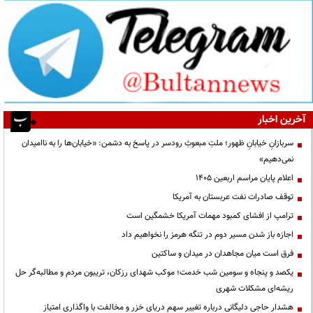
آخرین اخبار
سربازانِ خیابانِ ظهور؛ ملتِ مبعوثِ رودسر در پاسخ به دشمن: «خیابان‌ها را به ناامیدان
نمی‌دهیم»
اعلام پایان مراسم اربعین ۱۴۰۵
توقف صادرات نفت عربستان به آمریکا
ترامپ از افشای کمبود مهمات آمریکا خشمگین است
اجازه باز شدن مسیر دوم در تنگه هرمز را نخواهیم داد
فرق است میان مجاهدان در میدان و ساکتین
یکصد و پنجاه و سومین شب خدمت؛ موکب شهدای رزکان، تریبون مردم و مطالبه‌گر حل
ریشه‌ای مشکلات شهری
هشدار حاجی دلیگانی درباره تغییر سهم دریای خزر و مخالفت با واگذاری امتیاز