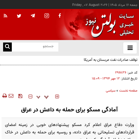
جمعه ۱۶ مرداد ۱۴۰۵
|
Friday , 07 August 2026
از
و
ته
توقف صادرات نفت عربستان به آمریکا
ن
نو
کد خبر:
۲۹۶۸۳۶
تاریخ انتشار:
۱۲ مهر ۱۳۹۴ - ۱۵:۰۹
صفحه نخست
»
سیاسی
‍‍‍ پ
پ
آمادگی مسکو برای حمله به داعش در عراق
وزارت دفاع عراق اعلام کرد مسکو پیشنهادهای خوبی در زمینه امضای
قراردادهای تسلیحاتی به عراق داده، و روسیه برای حمله به داعش در خاک