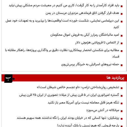
باید افراد کارآمدتر را به کار گرفت/ کاری می کنیم در معیشت مردم مشکلی پیش نیاید
هدف قرار گرفتن اتاق‌ فرماندهی مزدوران عربستان در یمن
این دیپلماسی نمایشی، شکست خورده است/واقعیت‌ها را بپذیرید و به تعهدات خود عمل
کنید
امید مالباختگان رمزارز آبکی به فروش اموال محکومان
از التماس تا فروپاشی هژمونی دلار
مطالبه برای شکستن انحصار پیمانکاری؛ نظارت دقیق بر واگذاری پروژه‌ها، راهکار مقابله با
فساد
حمله نیروهای اسرائیلی به خبرنگار پرس‌تی‌وی
پربازدید ها
تشخیص روان‌شناختی ترامپ: «او تجسم خالص شیطان است!»
گستره امپراتوری ایران در ۵ قرن پیش از میلاد؛ تصویری از ایران ۲۵ قرن پیش
تنگه هرمز قابل معامله نیست برای آمریکا معبر باز نکنید
میانکاله در آتش می‌سوزد
پزشکیان: تنها کسانی که در خیابان بودند ایران را نگه نداشتند همه سهیم هستند
پارچه فروشی که هیچ نسبتی با بانک آینده ندارد!