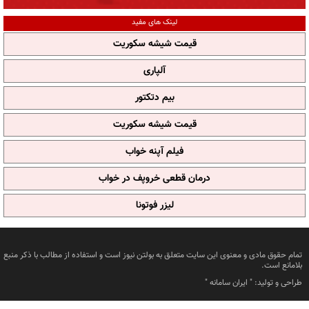
لینک های مفید
قیمت شیشه سکوریت
آلپاری
بیم دتکتور
قیمت شیشه سکوریت
فیلم آپنه خواب
درمان قطعی خروپف در خواب
لیزر فوتونا
تمام حقوق مادی و معنوی این سایت متعلق به بولتن نیوز است و استفاده از مطالب با ذکر منبع
بلامانع است.
طراحی و تولید: "
ایران سامانه
"