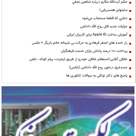
حكم آيت‌الله مكارم درباره شاهين نجفي
سایتهای همسریابی!
دعايي كه قطعا مستجاب مي‌شود
جزئیات جدید قتل روح الله داداشی
آموزش ساخت Apple ID برای کاربران ایرانی
راز خنده های اصغر فرهادی به حرکت بی شرمانه خانم بازیگر + عکس
پرداخت ۱۰۰ درصد پاداش پایان خدمت فرهنگیان
خلافی آنلاین/استعلام خلافی خودرو از طریق اینترنت، پیام کوتاه ، تلفن
جسدغرق درخون روح الله داداشی (عکس)
پاسخ های دکتر توکلی به سوالات کنکوری ها