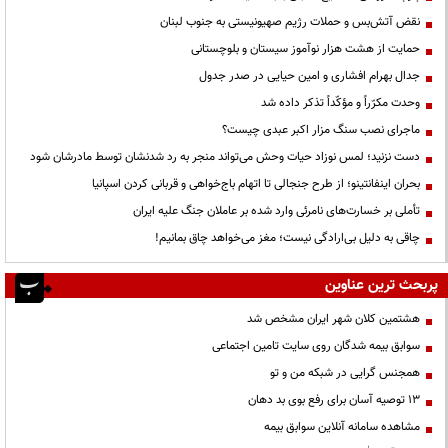
نقض آتش‌بس و حملات رژیم صهیونیستی به جنوب لبنان
حمایت از هشت هزار نوآموز سیستان و بلوچستانی
جدال بهرام افشاری و امین حیایی در صدر جدول
وحدت مکرّراً و مؤکّداً تذکر داده شد
ماجرای نصب سنگ مزار اکبر عبدی چیست؟
دست نزنید؛ لمس نوزاد حیات وحش می‌تواند منجر به رد شدنشان توسط مادرشان شود
بحران اینفانتینو؛ از طرح جنجالی تا اتهام باج‌خواهی و قربانی کردن اسپانیا
تأملی بر خسارت‌های نامرئی وارد شده بر عاملان جنگ علیه ایران
چاقی به دلیل بی‌ارادگی نیست؛ مغز می‌خواهد چاق بمانیم!
پربحث ترین عناوین
هشتمین کلان شهر ایران مشخص شد
سوابق بیمه شدگان روی سایت تامین اجتماعی
همجنس گرایی در شبکه من و تو
13 توصیه آسان برای رفع بوی بد دهان
مشاهده سامانه آنلاين سوابق بیمه