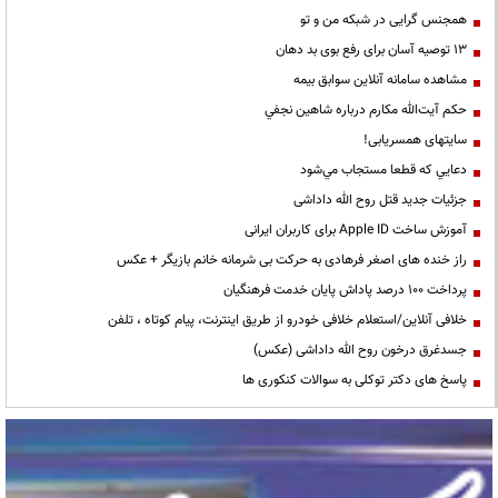
همجنس گرایی در شبکه من و تو
13 توصیه آسان برای رفع بوی بد دهان
مشاهده سامانه آنلاين سوابق بیمه
حكم آيت‌الله مكارم درباره شاهين نجفي
سایتهای همسریابی!
دعايي كه قطعا مستجاب مي‌شود
جزئیات جدید قتل روح الله داداشی
آموزش ساخت Apple ID برای کاربران ایرانی
راز خنده های اصغر فرهادی به حرکت بی شرمانه خانم بازیگر + عکس
پرداخت ۱۰۰ درصد پاداش پایان خدمت فرهنگیان
خلافی آنلاین/استعلام خلافی خودرو از طریق اینترنت، پیام کوتاه ، تلفن
جسدغرق درخون روح الله داداشی (عکس)
پاسخ های دکتر توکلی به سوالات کنکوری ها