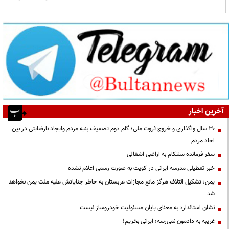
آخرین اخبار
۳۰ سال واگذاری و خروج ثروت ملی؛ گام دوم تضعیف بنیه مردم وایجاد نارضایتی در بین
احاد مردم
سفر فرمانده سنتکام به اراضی اشغالی
خبر تعطیلی مدرسه ایرانی در کویت به صورت رسمی اعلام نشده
یمن: تشکیل ائتلاف هرگز مانع مجازات عربستان به خاطر جنایاتش علیه ملت یمن نخواهد
شد
نشان استاندارد به معنای پایان مسئولیت خودروساز نیست
غریبه به دادمون نمی‌رسه؛ ایرانی بخریم!