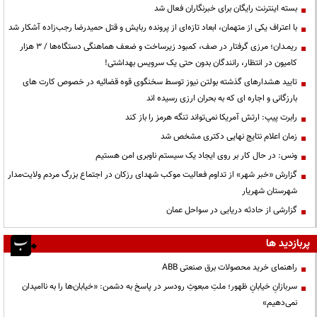
بسته اینترنت رایگان برای خبرنگاران فعال شد
با اعتراف یکی از متهمان، ابعاد تازه‌ای از پرونده ربایش و قتل حمیدرضا رجب‌زاده آشکار شد
ریمـدان؛ مرزی گرفتار در صف، کمبود زیرساخت و ضعف هماهنگی دستگاه‌ها / ۳ هزار
کامیون در انتظار، رانندگان بدون حتی یک سرویس بهداشتی!
تایید هشدارهای گذشته بولتن نیوز توسط سخنگوی قوه قضائیه در خصوص کارت های
بارزگانی و اجاره ای که به بحران ارزی رسیده اند
رابرت پیپ: ارتش آمریکا نمی‌تواند تنگه هرمز را باز کند
زمان اعلام نتایج نهایی دکتری مشخص شد
ونس: در حال کار بر روی ایجاد یک سیستم ناوبری امن هستیم
گزارش «خبر شهر» از تداوم فعالیت موکب شهدای رزکان در اجتماع بزرگ مردم ولایت‌مدار
شهرستان شهریار
گزارشی از حادثه دریایی در سواحل عمان
پربازدید ها
راهنمای خرید محصولات برق صنعتی ABB
سربازانِ خیابانِ ظهور؛ ملتِ مبعوثِ رودسر در پاسخ به دشمن: «خیابان‌ها را به ناامیدان
نمی‌دهیم»