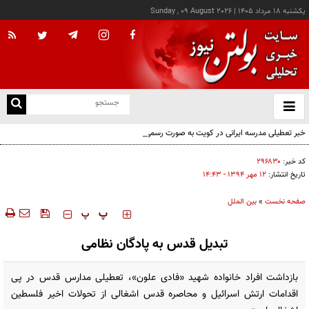
يکشنبه ۱۸ مرداد ۱۴۰۵
|
Sunday , 09 August 2026
از
و
ته
خبر تعطیلی مدرسه ایرانی در کویت به صورت رسمی اعلام نشده
ن
نو
کد خبر:
۲۹۶۸۳۰
تاریخ انتشار:
۱۲ مهر ۱۳۹۴ - ۱۴:۴۳
صفحه نخست
»
بین الملل
‍‍‍ پ
پ
تبدیل قدس به پادگان نظامی
بازداشت افراد خانواده شهید «فادی علون»، تعطیلی مدارس قدس در پی
اقدامات ارتش اسرائیل و محاصره قدس اشغالی از تحولات اخیر فلسطین