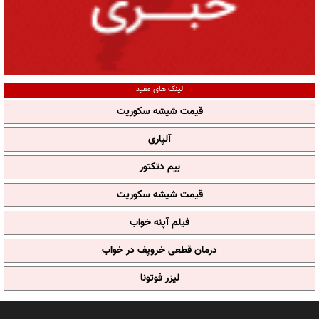
لینک های مفید
قیمت شیشه سکوریت
آلپاری
بیم دتکتور
قیمت شیشه سکوریت
فیلم آپنه خواب
درمان قطعی خروپف در خواب
لیزر فوتونا