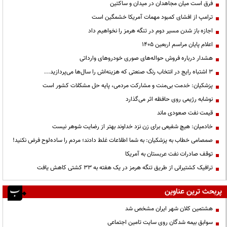
فرق است میان مجاهدان در میدان و ساکتین
ترامپ از افشای کمبود مهمات آمریکا خشمگین است
اجازه باز شدن مسیر دوم در تنگه هرمز را نخواهیم داد
اعلام پایان مراسم اربعین ۱۴۰۵
هشدار درباره فروش حواله‌های صوری خودروهای وارداتی
3 اشتباه رایج در انتخاب رنگ صنعتی که هزینه‌اش را سال‌ها می‌پردازید...
پزشکیان: خدمت بی‌منت و مشارکت مردمی، پایه حل مشکلات کشور است
نوشابه رژیمی روی حافظه اثر می‌گذارد
قیمت نفت صعودی ماند
خادمیان: هیچ شفیعی برای زن نزد خداوند بهتر از رضایت شوهر نیست
صمصامی خطاب به پزشکیان: به شما اطلاعات غلط دادند؛ مردم را ساده‌لوح فرض نکنید!
توقف صادرات نفت عربستان به آمریکا
ترافیک کشتیرانی از طریق تنگه هرمز در یک هفته به ۳۳ کشتی کاهش یافت
پربحث ترین عناوین
هشتمین کلان شهر ایران مشخص شد
سوابق بیمه شدگان روی سایت تامین اجتماعی