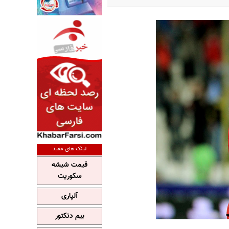
لینک های مفید
قیمت شیشه
سکوریت
آلپاری
بیم دتکتور