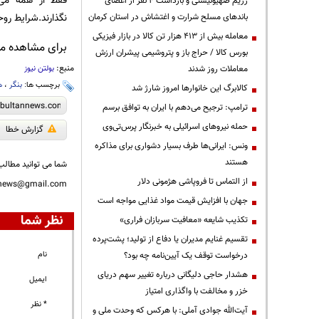
فقط از همه می
رژیم صهیونیستی و بازداشت ۴ نفر از اعضای
نگذارند.شرایط رو
باندهای مسلح شرارت و اغتشاش در استان کرمان
معامله بیش از ۴۱۳ هزار تن کالا در بازار فیزیکی
برای مشاهده مطا
بورس کالا / حراج باز و پتروشیمی پیشران ارزش
منبع:
بولتن نیوز
معاملات روز شدند
برچسب ها:
بنگر
،
ه
کالابرگ این خانوارها امروز شارژ شد
ترامپ: ترجیح می‌دهم با ایران به توافق برسم
حمله نیروهای اسرائیلی به خبرنگار پرس‌تی‌وی
گزارش خطا
ونس: ایرانی‌ها طرف بسیار دشواری برای مذاکره
هستند
شما می توانید مطالب 
از التماس تا فروپاشی هژمونی دلار
nnews@gmail.com
جهان با افزایش قیمت مواد غذایی مواجه است
نظر شما
تکذیب شایعه «معافیت سربازان فراری»
تقسیم غنایم مدیران یا دفاع از تولید؛ پشت‌پرده
نام
درخواست توقف یک آیین‌نامه چه بود؟
هشدار حاجی دلیگانی درباره تغییر سهم دریای
ایمیل
خزر و مخالفت با واگذاری امتیاز
* نظر
آیت‌الله جوادی آملی: با هرکس که وحدت ملی و