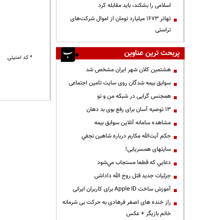
اسلامی را بشکند، باید مقابله کرد
تهاتر ۱۶۷۳ میلیارد تومان از اموال شرکت‌های
تراستی
پربحث ترین عناوین
* کد امنیتی
هشتمین کلان شهر ایران مشخص شد
سوابق بیمه شدگان روی سایت تامین اجتماعی
همجنس گرایی در شبکه من و تو
13 توصیه آسان برای رفع بوی بد دهان
مشاهده سامانه آنلاين سوابق بیمه
حكم آيت‌الله مكارم درباره شاهين نجفي
سایتهای همسریابی!
دعايي كه قطعا مستجاب مي‌شود
جزئیات جدید قتل روح الله داداشی
آموزش ساخت Apple ID برای کاربران ایرانی
راز خنده های اصغر فرهادی به حرکت بی شرمانه
خانم بازیگر + عکس