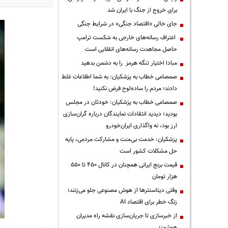
برای خروج از جنگ با ایران شد
جای خالی «اقتصاد جنگی» در شرایط جنگی
اعتراف رسانه‌های خارجی به شکست ترامپ
حاصل مجاهدت رسانه‌های انقلابی است
مبادا اختیار تنگه هرمز را به دشمن بدهید
صمصامی خطاب به پزشکیان: به شما اطلاعات غلط
دادند؛ مردم را ساده‌لوح فرض نکنید!
صمصامی خطاب به پزشکیان: خودتان در مجلس
بودید؛ دیدید انتقادات نمایندگان درباره گران‌سازی
ارز بود، نه واگذاری ایران‌خودرو
پزشکیان: خدمت بی‌منت و مشارکت مردمی، پایه
حل مشکلات کشور است
قیمت‌ برنج ایرانی همچنان در کانال ۴۵۰ تا ۵۵۰
هزار تومان
وقتی دیتاسنترها از هوش مصنوعی جلو می‌زنند؛
زنگ خطر برای اقتصاد AI
از خبرسازی تا جریان‌سازی نقشه راه مدیران
هوشمند