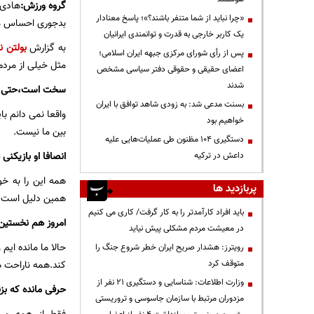
گروه ورزش:
هادی 
«چرا نباید از شما متنفر باشند؟»؛ پاسخ معنادار
بدجوری احساس م
یک کاربر خارجی به قدرت و توانمندی ایرانیان
به گزارش
بولتن ن
پس از رأی شورای مرکزی جبهه ایران اسلامی؛
مثل خیلی از مردم
اعضای حقیقی و حقوقی دفتر سیاسی مشخص
شدند
سخت است،حتی فکر
بسنت مدعی شد: به زودی شاهد توافق با ایران
واقعا نمی دانم با
خواهیم بود
بین ما نیست.
دستگیری ۱۰۴ مظنون طی عملیات‌هایی علیه
انصافا او بازیکن
داعش در ترکیه
همه این را به خ
پربازدید ها
همین دلیل است که
باید افراد کارآمدتر را به کار گرفت/ کاری می کنیم
امروز هم نخستین 
در معیشت مردم مشکلی پیش نیاید
حالا ما مانده ایم
رویترز: هشدار صریح ایران خطر شروع جنگ را
کند.همه ناراحت 
متوقف کرد
وزارت اطلاعات: شناسایی و دستگیری ۲۱ نفر از
حرفی مانده که بز
مزدوران مرتبط با سازمان جاسوسی و تروریستی