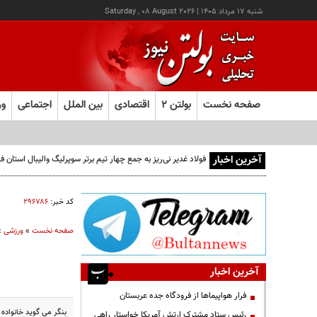
شنبه ۱۷ مرداد ۱۴۰۵
|
Saturday , 08 August 2026
صفحه نخست
بولتن ۲
اقتصادی
بین الملل
اجتماعی
ور
آخرین اخبار
فولاد غدیر نی‌ریز به جمع چهار تیم برتر سوپرلیگ والیبال استان
کد خبر:
۲۹۶۷۸۶
صفحه نخست
»
ورزشی
»
آخرین اخبار
فرار هواپیماها از فرودگاه جده عربستان
بنگر می گوید خانواده ه
رئیس ستاد مشترک ارتش آمریکا خواستار راهی