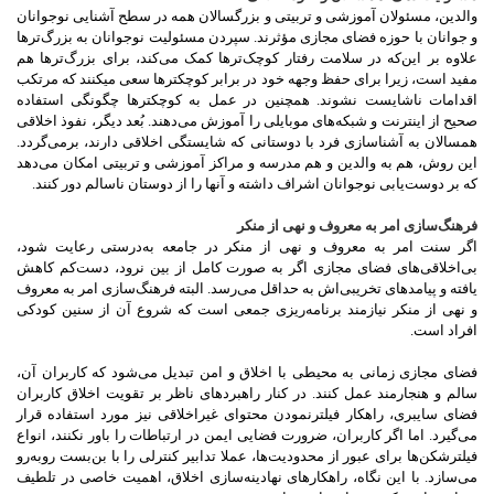
والدین، مسئولان آموزشی و تربیتی و بزرگسالان همه در سطح آشنایی نوجوانان
و جوانان با حوزه فضای مجازی مؤثرند. سپردن مسئولیت نوجوانان به بزرگ‌ترها
علاوه بر این‌که در سلامت رفتار کوچک‌ترها کمک می‌کند، برای‏ بزرگ‌ترها هم
مفید است، زیرا برای حفظ وجهه خود در برابر کوچک‏ترها سعی‏ می‏کنند که مرتکب
اقدامات ناشایست نشوند. همچنین در عمل به کوچک‏ترها چگونگی استفاده
صحیح از اینترنت و شبکه‌های موبایلی را ‏آموزش می‌دهند. بُعد دیگر، نفوذ اخلاقی
همسالان به آشناسازی فرد با دوستانی که شایستگی اخلاقی دارند، برمی‌گردد.
این روش، هم به والدین و هم مدرسه و مراکز آموزشی و تربیتی امکان می‌دهد
که بر دوست‌یابی نوجوانان اشراف داشته و آنها را از دوستان ناسالم دور کنند.
فرهنگ‌سازی امر به معروف و نهی از منکر
اگر سنت امر به معروف و نهی از منکر در جامعه به‌درستی رعایت شود،
بی‌اخلاقی‌های فضای مجازی اگر به صورت کامل از بین نرود، دست‌کم کاهش
یافته و پیامدهای تخریبی‌اش به حداقل می‌رسد. البته فرهنگ‌سازی امر به معروف
و نهی از منکر نیازمند برنامه‌ریزی جمعی است که شروع آن از سنین کودکی
افراد است.
فضای مجازی زمانی به محیطی با اخلاق و امن تبدیل می‌شود که کاربران آن،
سالم و هنجارمند عمل کنند. در کنار راهبردهای ناظر بر تقویت اخلاق کاربران
فضای سایبری، راهکار فیلترنمودن محتوای غیراخلاقی نیز مورد استفاده قرار
می‌گیرد. اما اگر کاربران، ضرورت فضایی ایمن در ارتباطات را باور نکنند، انواع
فیلترشکن‌ها برای عبور از محدودیت‌ها، عملا تدابیر کنترلی را با بن‌بست روبه‌رو
می‌سازد. با این نگاه، راهکارهای نهادینه‌سازی اخلاق، اهمیت خاصی در تلطیف