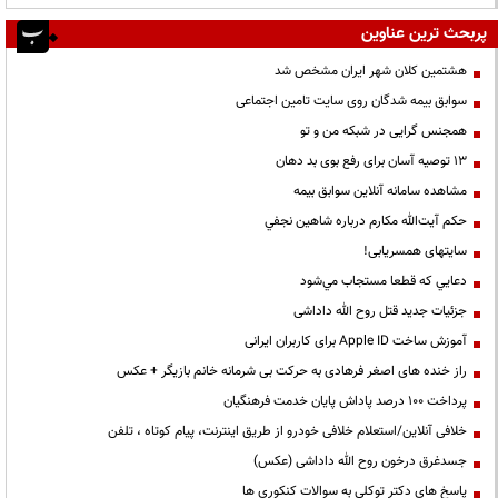
پربحث ترین عناوین
هشتمین کلان شهر ایران مشخص شد
سوابق بیمه شدگان روی سایت تامین اجتماعی
همجنس گرایی در شبکه من و تو
13 توصیه آسان برای رفع بوی بد دهان
مشاهده سامانه آنلاين سوابق بیمه
حكم آيت‌الله مكارم درباره شاهين نجفي
سایتهای همسریابی!
دعايي كه قطعا مستجاب مي‌شود
جزئیات جدید قتل روح الله داداشی
آموزش ساخت Apple ID برای کاربران ایرانی
راز خنده های اصغر فرهادی به حرکت بی شرمانه خانم بازیگر + عکس
پرداخت ۱۰۰ درصد پاداش پایان خدمت فرهنگیان
خلافی آنلاین/استعلام خلافی خودرو از طریق اینترنت، پیام کوتاه ، تلفن
جسدغرق درخون روح الله داداشی (عکس)
پاسخ های دکتر توکلی به سوالات کنکوری ها