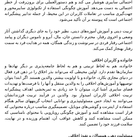
احتمالی سایبری هوشیار می کند و هم دستورالعملی برای برون‌رفت از خطر
احتمالی به دست می‌دهد. آموزش چگونگی استفاده از تکنولوژی سایبرمحور و
جهت‌گیری مناسب در تعاملات کاربران در این محیط، از جمله تدابیر پیشگیرانه
اجتماعی است که پیوسته بر آن تأکید می‌شود.
تربیت دینی و آموزش آموزه‌های دینی، نظیر خود را به جای دیگری گذاشتن آثار
وضعی و اخروی رفتار، محترم دانستن جان، مال، آبرو و ناموس دیگران و پیامد
اجتماعی رفتار فردی در سرنوشت و زندگی همگان، همه در هدایت فرد به سمت
رفتار بهنجار کمک می‌کند.
خانواده و کاربران اخلاقی
خانواده، هم به لحاظ تربیتی و هم به لحاظ جامعه‌پذیری بر دیگر نهادها و
سازمان‌ها تقدم دارد. اولین محیطی که می‌تواند بذر اخلاق را در ذهن فرد فعال
در دنیای مجازی بکارد، خانواده و با اولویت بیشتر، والدین هستند. اگر ابتدا بتوان
توصیه‏ها و آموزش‌های اخلاقی را به والدین‏ منتقل و آنها را با فرصت‌ها و تهدیدات
فضای سایبری آشنا کرد، می‏توان‏ تا حد زیادی به ثمربخشی اهداف پیشگیرانه
تربیت اخلاقی کاربران امیدوار بود. والدین در فرآیند تربیت فرزندانشان
می‌توانند به ایجاد حس‏ مسئولیت‏پذیری و توانایی انتخاب گزینه‏های سالم هنگام
استفاده از اینترنت و گوشی‌های موبایل، تصمیم‏گیری مناسب درباره محتوایی که‏
قرار است مشاهده کنند و آموزش چگونگی رویارویی با محتوای نامناسبی که
ممکن است‏ مشاهده کنند و کاهش عواقب آن، اهتمام ورزیده و در نهایت،
سلامت فرزند خود را تضمین کنند.
مسئولیت دهی، همسالان و نفوذ اخلاقی