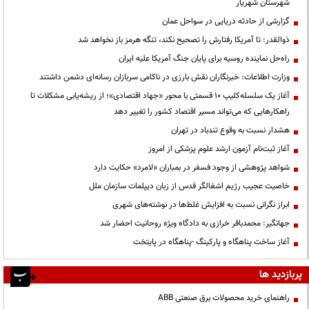
شهرستان شهریار
گزارشی از حادثه دریایی در سواحل عمان
ذوالقدر: تا آمریکا رفتارش را تصحیح نکند، تنگه هرمز باز نخواهد شد
راه‌حل نماینده روسیه برای پایان جنگ آمریکا علیه ایران
وزارت اطلاعات: خبرنگاران نقش بارزی در ناکامی سربازان رسانه‌ای دشمن داشتند
آغاز یک سلسله‌کلیپ ۱۰ قسمتی با محور «جهاد اقتصادی»؛ از ریشه‌یابی مشکلات تا
راهکارهایی که می‌تواند مسیر اقتصاد کشور را تغییر دهد
هشدار نسبت به وقوع تندباد در تهران
آغاز ثبت‌نام آزمون ارشد علوم پزشکی از امروز
شواهد پژوهشی از وجود فسفر در بمباران «لامرد» حکایت دارد
خاصیت عجیب رژیم اشغالگر قدس از زبان دیپلمات سازمان ملل
ابراز نگرانی نسبت به افزایش غلط‌ها در نوشته‌های شهری
جهانگیر: محمدباقر خرازی به دادگاه ویژه روحانیت احضار شد
آغاز ساخت پناهگاه و پارکینگ -پناهگاه در پایتخت
پربازدید ها
راهنمای خرید محصولات برق صنعتی ABB