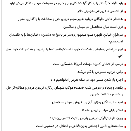
باید افراد کارآمدتر را به کار گرفت/ کاری می کنیم در معیشت مردم مشکلی پیش نیاید
از التماس تا فروپاشی هژمونی دلار
هشدار حاجی دلیگانی درباره تغییر سهم دریای خزر و مخالفت با واگذاری امتیاز
فرق است میان مجاهدان در میدان و ساکتین
سربازانِ خیابانِ ظهور؛ ملتِ مبعوثِ رودسر در پاسخ به دشمن: «خیابان‌ها را به ناامیدان
نمی‌دهیم»
این دیپلماسی نمایشی، شکست خورده است/واقعیت‌ها را بپذیرید و به تعهدات خود عمل
کنید
ترامپ از افشای کمبود مهمات آمریکا خشمگین است
وقتی انرژی، مسیرش را گم می‌کند
اجازه باز شدن مسیر دوم در تنگه هرمز را نخواهیم داد
یکصد و پنجاه و سومین شب خدمت؛ موکب شهدای رزکان، تریبون مردم و مطالبه‌گر حل
ریشه‌ای مشکلات شهری
امید مالباختگان رمزارز آبکی به فروش اموال محکومان
اعلام پایان مراسم اربعین ۱۴۰۵
پایان طرح ترافیکی اربعین پلیس با ثبت ۶۷ میلیون تردد
سامانه‌های تامین اجتماعی بدون قطعی و اختلال در دسترس است