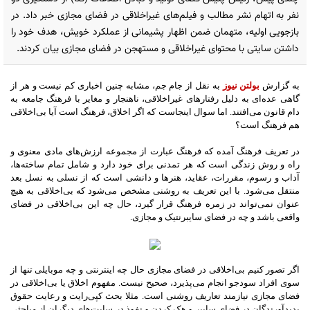
نفر به اتهام نشر مطالب و فیلم‌های غیراخلاقی در فضای مجازی خبر داد. در
بازجویی اولیه، متهمان ضمن اظهار پشیمانی از عملکرد خویش، هدف خود را
داشتن سایتی با محتوای غیراخلاقی و مستهجن در فضای مجازی بیان کردند.
به گزارش
بولتن نیوز
به نقل از جام جم، مشابه چنین اخباری کم نیست و هر از
گاهی عده‌ای به دلیل رفتارهای غیراخلاقی، ناهنجار و مغایر با فرهنگ جامعه به
دام قانون می‌افتند. اما سوال اینجاست که اگر اخلاق، فرهنگ است آیا بی‌اخلاقی
هم فرهنگ است؟
در تعریف فرهنگ آمده که فرهنگ عبارت از مجموعه ارزش‌های مادی معنوی و
راه و روش زندگی است که هر تمدنی برای خود دارد و شامل تمام ساخته‌ها،
آداب و رسوم، مقررات، عقاید، هنرها و دانشی است که از نسلی به نسل بعد
منتقل می‌شود. با این تعریف به روشنی مشخص می‌شود که بی‌اخلاقی به هیچ
عنوان نمی‌تواند در زمره فرهنگ قرار گیرد، حال چه این بی‌اخلاقی در فضای
واقعی باشد و چه در فضای سایبرنتیک و مجازی.
اگر تصور کنیم بی‌اخلاقی در فضای مجازی حال چه اینترنتی و چه موبایلی تنها از
سوی افراد سودجو انجام می‌پذیرد، صحیح نیست. مفهوم اخلاق یا بی‌اخلاقی در
فضای مجازی نیازمند تعاریف روشنی است. مثلا بحث کپی‌رایت و رعایت حقوق
پدیدآورندگان در فضای سایبر و هک کردن و نفوذ در سایت‌های دیگران از مباحثی