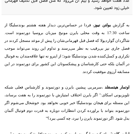
عدد هفت خواهد رسید و بیم آن می‌رود که مثل فصل قبل تکلیف قهرمانی
خیلی زود تعیین شود.
به گزارش
بولتن نیوز
، فردا در حساس‌ترین دیدار هفته هشتم بوندسلیگا از
ساعت 17:30 به وقت محلی بایرن مونیخ میزبان بروسیا دورتموند است.
شاگردان گواردیولا که فصل قبل قهرمانی‌شان را پیش از موعد مسجل کردند در
فصل جاری نیز بی‌رقیب به نظر می‌رسند و تداوم این روند می‌تواند موجب
تکراری و کسل‌کننده شدن بوندسلیگا شود؛ از اینرو نه تنها علاقه‌مندان به فوتبال
در آلمان بلکه حتی کارشناسان و پیشکسوتان این کشور برای دورتموند در این
مسابقه آرزوی موفقیت کردند.
اوتمار هیتسفلد
،سرمربی پیشین بایرن و دورتموند و کارشناس فعلی شبکه
تلویزیونی اسکای:" اگر بایرن اختلاف امتیازش با دورتموند را به هفت برساند،
این مسئله برای هیجان بوندسلیگا خبر خوبی نخواهد بود. خوشحال می‌شوم اگر
دورتموند بتواند با براورده کردن انتظارات دوباره به قدرت دوم فوتبال آلمان
بدل شود. اگر دورتموند بایرن را نبرد، چه کسی ببرد؟"
اولیور کان
:" برای کیفیت لیگ بهتر است که دورتموند حداقل شکست نخورد."