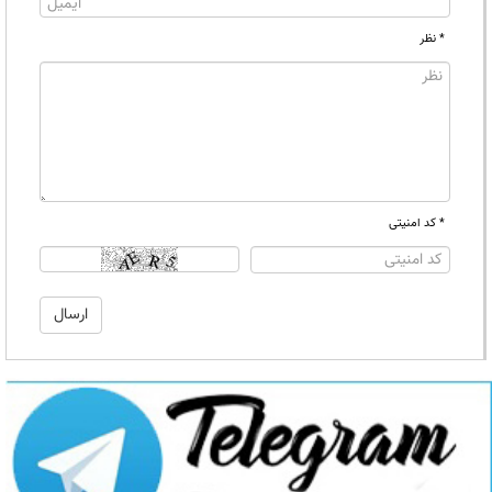
* نظر
* کد امنیتی