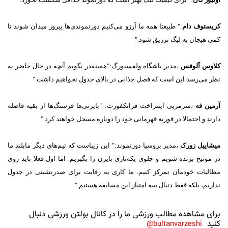
کریستوف دام
:" طبیعتا همه ما آرزو می‌کنیم دورتموندی‌ها پیروز میدان شوند تا
کمی هیجان به لیگ تزریق شود."
کلاوس آلوفس
،مدیر باشگاه ولفسبورگ:"همینقدر بگویم آنچه در حال حاضر به
نظر می‌رسد این است که فصل جذابی در بالای جدول نخواهیم داشت."
آرمین فه
،سرمربی آینتراخت فرانکفورت: "بایرنی‌ها فرسنگ‌ها از بقیه فاصله
دارند و احتمالا در فوریه قهرمانی خود را دوباره مسجل خواهند کرد."
میشاییل زورک
،مدیر بروسیا دورتموند:" این زیباست که تیم‌های دیگر مایلند ما
در مونیخ برنده شویم و جلوی یکه‌تازی بایرن را بگیریم. اما اول فعلا باید روی
مطالبات خودمان تمرکز کنیم. ما کاری به رقابت برای صدرنشینی در جدول
نداریم، بلکه فقط دنبال سه امتیاز این مسابقه هستیم."
برای مشاهده مطالب ورزشی ما را در کانال بولتن ورزشی دنبال
کنید
bultanvarzeshi@