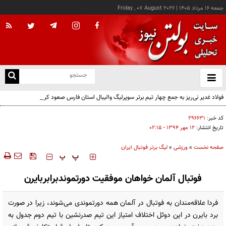
جمعه ۱۶ مرداد ۱۴۰۵
|
Friday , 07 August 2026
از
و
ته
فولاد غدیر نی‌ریز به جمع چهار تیم برتر سوپرلیگ والیبال استان فارس صعود کرد
ن
نو
کد خبر:
۲۹۶۶۳۱
تاریخ انتشار:
۱۲ مهر ۱۳۹۴ - ۰۲:۱۵
صفحه نخست
»
ورزشی
»
لیگ برتر فوتبال ایران
‍‍‍ پ
پ
فوتبال آلمان خواهان موفقیت دورتموندبرابربایرن
فردا علاقه‌مندان به فوتبال در آلمان همه دورتموندی می‌شوند، زیرا در صورت
برد بایرن در این دوئل اختلاف امتیاز این تیم صدرنشین با تیم دوم جدول به