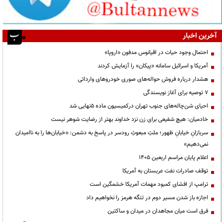
آخرین اخبار
احتمال وجود حیات در اقیانوس مدفون «اروپا»
آمریکا و اسرائیل سامانه «پیکان» را آزمایش کردند
هشدار درباره فروش حواله‌های صوری خودروهای وارداتی
۷ توصیه برای آغاز نویسندگی
احیای شن‌چاله‌های جنوب تهران درکمیسیون ماده ۵نهایی شد
خادمیان: هیچ شفیعی برای زن نزد خداوند بهتر از رضایت شوهر نیست
سربازانِ خیابانِ ظهور؛ ملتِ مبعوثِ رودسر در پاسخ به دشمن: «خیابان‌ها را به ناامیدان
نمی‌دهیم»
اعلام پایان مراسم اربعین ۱۴۰۵
توقف صادرات نفت عربستان به آمریکا
ترامپ از افشای کمبود مهمات آمریکا خشمگین است
اجازه باز شدن مسیر دوم در تنگه هرمز را نخواهیم داد
فرق است میان مجاهدان در میدان و ساکتین