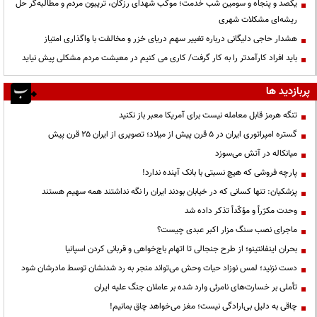
یکصد و پنجاه و سومین شب خدمت؛ موکب شهدای رزکان، تریبون مردم و مطالبه‌گر حل
ریشه‌ای مشکلات شهری
هشدار حاجی دلیگانی درباره تغییر سهم دریای خزر و مخالفت با واگذاری امتیاز
باید افراد کارآمدتر را به کار گرفت/ کاری می کنیم در معیشت مردم مشکلی پیش نیاید
پربازدید ها
تنگه هرمز قابل معامله نیست برای آمریکا معبر باز نکنید
گستره امپراتوری ایران در ۵ قرن پیش از میلاد؛ تصویری از ایران ۲۵ قرن پیش
میانکاله در آتش می‌سوزد
پارچه فروشی که هیچ نسبتی با بانک آینده ندارد!
پزشکیان: تنها کسانی که در خیابان بودند ایران را نگه نداشتند همه سهیم هستند
وحدت مکرّراً و مؤکّداً تذکر داده شد
ماجرای نصب سنگ مزار اکبر عبدی چیست؟
بحران اینفانتینو؛ از طرح جنجالی تا اتهام باج‌خواهی و قربانی کردن اسپانیا
دست نزنید؛ لمس نوزاد حیات وحش می‌تواند منجر به رد شدنشان توسط مادرشان شود
تأملی بر خسارت‌های نامرئی وارد شده بر عاملان جنگ علیه ایران
چاقی به دلیل بی‌ارادگی نیست؛ مغز می‌خواهد چاق بمانیم!