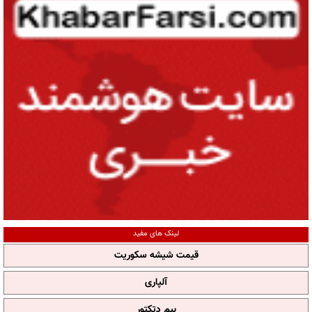
لینک های مفید
قیمت شیشه سکوریت
آلپاری
بیم دتکتور