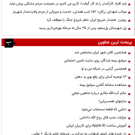
باید افراد کارآمدتر را به کار گرفت/ کاری می کنیم در معیشت مردم مشکلی پیش نیاید
موکب شهدای رزکان؛ ۱۵۲ شب همدلی، خدمت و میزبانی از مردم ولایت‌مدار شهریار
رویترز: هشدار صریح ایران خطر شروع جنگ را متوقف کرد
پل شهرستان پل‌سفید پس از ۲۵ سال به مرحله بهره‌برداری رسید
پربحث ترین عناوین
هشتمین کلان شهر ایران مشخص شد
سوابق بیمه شدگان روی سایت تامین اجتماعی
همجنس گرایی در شبکه من و تو
13 توصیه آسان برای رفع بوی بد دهان
مشاهده سامانه آنلاين سوابق بیمه
حكم آيت‌الله مكارم درباره شاهين نجفي
سایتهای همسریابی!
دعايي كه قطعا مستجاب مي‌شود
جزئیات جدید قتل روح الله داداشی
آموزش ساخت Apple ID برای کاربران ایرانی
راز خنده های اصغر فرهادی به حرکت بی شرمانه خانم بازیگر + عکس