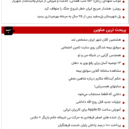
موکب شهدای رزکان؛ ۱۵۲ شب همدلی، خدمت و میزبانی از مردم ولایت‌مدار شهریار
رویترز: هشدار صریح ایران خطر شروع جنگ را متوقف کرد
پل شهرستان پل‌سفید پس از ۲۵ سال به مرحله بهره‌برداری رسید
پربحث ترین عناوین
هشتمین کلان شهر ایران مشخص شد
سوابق بیمه شدگان روی سایت تامین اجتماعی
همجنس گرایی در شبکه من و تو
13 توصیه آسان برای رفع بوی بد دهان
مشاهده سامانه آنلاين سوابق بیمه
حكم آيت‌الله مكارم درباره شاهين نجفي
سایتهای همسریابی!
دعايي كه قطعا مستجاب مي‌شود
جزئیات جدید قتل روح الله داداشی
آموزش ساخت Apple ID برای کاربران ایرانی
راز خنده های اصغر فرهادی به حرکت بی شرمانه خانم بازیگر + عکس
پرداخت ۱۰۰ درصد پاداش پایان خدمت فرهنگیان