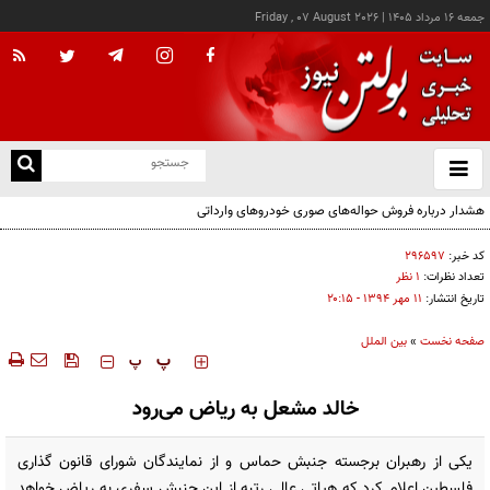
جمعه ۱۶ مرداد ۱۴۰۵
|
Friday , 07 August 2026
از
و
ته
هشدار درباره فروش حواله‌های صوری خودروهای وارداتی
ن
نو
کد خبر:
۲۹۶۵۹۷
تعداد نظرات:
۱ نظر
تاریخ انتشار:
۱۱ مهر ۱۳۹۴ - ۲۰:۱۵
صفحه نخست
»
بین الملل
‍‍‍ پ
پ
خالد مشعل به ریاض می‌رود
یکی از رهبران برجسته جنبش حماس و از نمایندگان شورای قانون گذاری
فلسطین اعلام کرد که هیاتی عالی رتبه از این جنبش سفری به ریاض خواهد