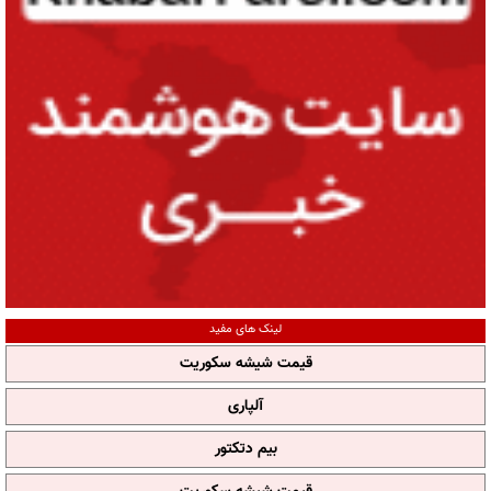
لینک های مفید
قیمت شیشه سکوریت
آلپاری
بیم دتکتور