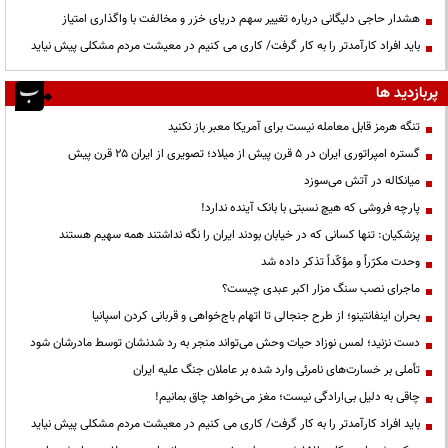
هشدار حاجی دلیگانی درباره تغییر سهم دریای خزر و مخالفت با واگذاری امتیاز
باید افراد کارآمدتر را به کار گرفت/ کاری می کنیم در معیشت مردم مشکلی پیش نیاید
پربازدید ها
تنگه هرمز قابل معامله نیست برای آمریکا معبر باز نکنید
گستره امپراتوری ایران در ۵ قرن پیش از میلاد؛ تصویری از ایران ۲۵ قرن پیش
میانکاله در آتش می‌سوزد
پارچه فروشی که هیچ نسبتی با بانک آینده ندارد!
پزشکیان: تنها کسانی که در خیابان بودند ایران را نگه نداشتند همه سهیم هستند
وحدت مکرّراً و مؤکّداً تذکر داده شد
ماجرای نصب سنگ مزار اکبر عبدی چیست؟
بحران اینفانتینو؛ از طرح جنجالی تا اتهام باج‌خواهی و قربانی کردن اسپانیا
دست نزنید؛ لمس نوزاد حیات وحش می‌تواند منجر به رد شدنشان توسط مادرشان شود
تأملی بر خسارت‌های نامرئی وارد شده بر عاملان جنگ علیه ایران
چاقی به دلیل بی‌ارادگی نیست؛ مغز می‌خواهد چاق بمانیم!
باید افراد کارآمدتر را به کار گرفت/ کاری می کنیم در معیشت مردم مشکلی پیش نیاید