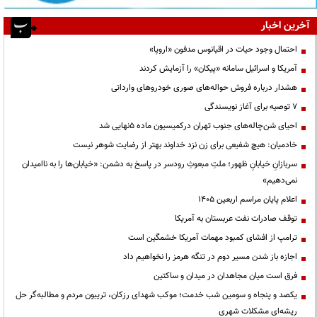
آخرین اخبار
احتمال وجود حیات در اقیانوس مدفون «اروپا»
آمریکا و اسرائیل سامانه «پیکان» را آزمایش کردند
هشدار درباره فروش حواله‌های صوری خودروهای وارداتی
۷ توصیه برای آغاز نویسندگی
احیای شن‌چاله‌های جنوب تهران درکمیسیون ماده ۵نهایی شد
خادمیان: هیچ شفیعی برای زن نزد خداوند بهتر از رضایت شوهر نیست
سربازانِ خیابانِ ظهور؛ ملتِ مبعوثِ رودسر در پاسخ به دشمن: «خیابان‌ها را به ناامیدان
نمی‌دهیم»
اعلام پایان مراسم اربعین ۱۴۰۵
توقف صادرات نفت عربستان به آمریکا
ترامپ از افشای کمبود مهمات آمریکا خشمگین است
اجازه باز شدن مسیر دوم در تنگه هرمز را نخواهیم داد
فرق است میان مجاهدان در میدان و ساکتین
یکصد و پنجاه و سومین شب خدمت؛ موکب شهدای رزکان، تریبون مردم و مطالبه‌گر حل
ریشه‌ای مشکلات شهری