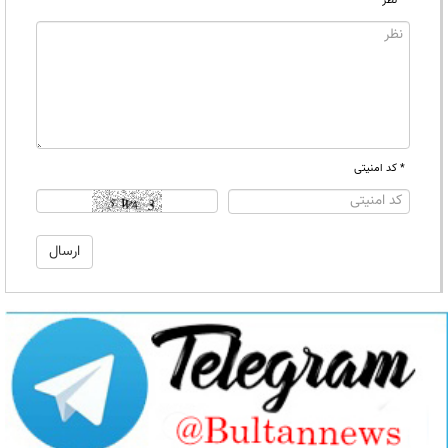
* نظر
* کد امنیتی