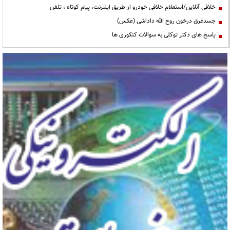
خلافی آنلاین/استعلام خلافی خودرو از طریق اینترنت، پیام کوتاه ، تلفن
جسدغرق درخون روح الله داداشی (عکس)
پاسخ های دکتر توکلی به سوالات کنکوری ها