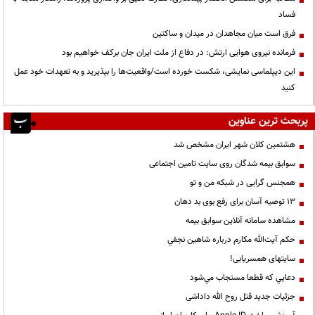
فساد
فرق است میان مجاهدان در میدان و ساکتین
فرمانده نیروی هوایی ارتش: در دفاع از ملت ایران جان برکف خواهیم بود
این دیپلماسی نمایشی، شکست خورده است/واقعیت‌ها را بپذیرید و به تعهدات خود عمل
کنید
پربحث ترین عناوین
هشتمین کلان شهر ایران مشخص شد
سوابق بیمه شدگان روی سایت تامین اجتماعی
همجنس گرایی در شبکه من و تو
13 توصیه آسان برای رفع بوی بد دهان
مشاهده سامانه آنلاين سوابق بیمه
حكم آيت‌الله مكارم درباره شاهين نجفي
سایتهای همسریابی!
دعايي كه قطعا مستجاب مي‌شود
جزئیات جدید قتل روح الله داداشی