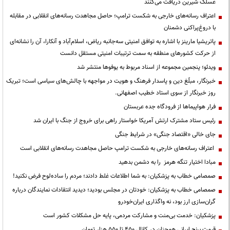
عسلک شیرین دریافت می‌کنند
اعتراف رسانه‌های خارجی به شکست ترامپ؛ حاصل مجاهدت رسانه‌های انقلابی در مقابله
با دروغ‌پراکنی دشمنان
پاتریشیا مارینز با اشاره به توافق امنیتی سه‌جانبه ریاض، اسلام‌آباد و آنکارا، آن را نشانه‌ای
از حرکت کشورهای منطقه به سمت ترتیبات امنیتی مستقل دانست
ویدئو؛ پنجمین مجموعه از اسناد مربوط به یوفوها منتشر شد
خبرنگار، مبلّغ دین و پاسدار فرهنگ و هویت در مواجهه با چالش‌های سیاسی است؛ تبریک
روز خبرنگار از سوی استاد خطیب اصفهانی.
فرار هواپیماها از فرودگاه جده عربستان
رئیس ستاد مشترک ارتش آمریکا خواستار راهی برای خروج از جنگ با ایران شد
جای خالی «اقتصاد جنگی» در شرایط جنگی
اعتراف رسانه‌های خارجی به شکست ترامپ حاصل مجاهدت رسانه‌های انقلابی است
مبادا اختیار تنگه هرمز را به دشمن بدهید
صمصامی خطاب به پزشکیان: به شما اطلاعات غلط دادند؛ مردم را ساده‌لوح فرض نکنید!
صمصامی خطاب به پزشکیان: خودتان در مجلس بودید؛ دیدید انتقادات نمایندگان درباره
گران‌سازی ارز بود، نه واگذاری ایران‌خودرو
پزشکیان: خدمت بی‌منت و مشارکت مردمی، پایه حل مشکلات کشور است
قیمت‌ برنج ایرانی همچنان در کانال ۴۵۰ تا ۵۵۰ هزار تومان