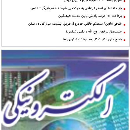
آموزش ساخت Apple ID برای کاربران ایرانی
راز خنده های اصغر فرهادی به حرکت بی شرمانه خانم بازیگر + عکس
پرداخت ۱۰۰ درصد پاداش پایان خدمت فرهنگیان
خلافی آنلاین/استعلام خلافی خودرو از طریق اینترنت، پیام کوتاه ، تلفن
جسدغرق درخون روح الله داداشی (عکس)
پاسخ های دکتر توکلی به سوالات کنکوری ها