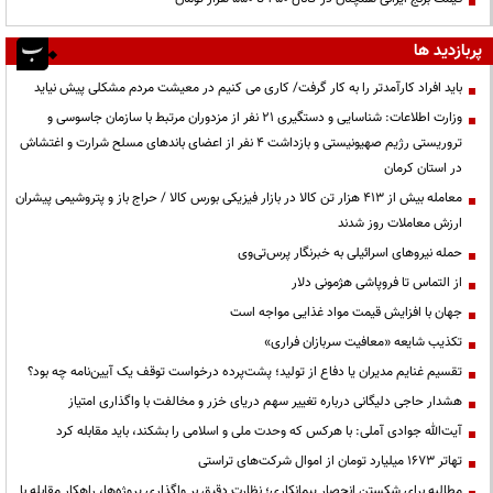
پربازدید ها
باید افراد کارآمدتر را به کار گرفت/ کاری می کنیم در معیشت مردم مشکلی پیش نیاید
وزارت اطلاعات: شناسایی و دستگیری ۲۱ نفر از مزدوران مرتبط با سازمان جاسوسی و
تروریستی رژیم صهیونیستی و بازداشت ۴ نفر از اعضای باندهای مسلح شرارت و اغتشاش
در استان کرمان
معامله بیش از ۴۱۳ هزار تن کالا در بازار فیزیکی بورس کالا / حراج باز و پتروشیمی پیشران
ارزش معاملات روز شدند
حمله نیروهای اسرائیلی به خبرنگار پرس‌تی‌وی
از التماس تا فروپاشی هژمونی دلار
جهان با افزایش قیمت مواد غذایی مواجه است
تکذیب شایعه «معافیت سربازان فراری»
تقسیم غنایم مدیران یا دفاع از تولید؛ پشت‌پرده درخواست توقف یک آیین‌نامه چه بود؟
هشدار حاجی دلیگانی درباره تغییر سهم دریای خزر و مخالفت با واگذاری امتیاز
آیت‌الله جوادی آملی: با هرکس که وحدت ملی و اسلامی را بشکند، باید مقابله کرد
تهاتر ۱۶۷۳ میلیارد تومان از اموال شرکت‌های تراستی
مطالبه برای شکستن انحصار پیمانکاری؛ نظارت دقیق بر واگذاری پروژه‌ها، راهکار مقابله با