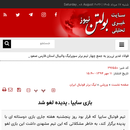
شنبه ۱۷ مرداد ۱۴۰۵
|
Saturday , 08 August 2026
از
و
ته
فولاد غدیر نی‌ریز به جمع چهار تیم برتر سوپرلیگ والیبال استان فارس صعود کرد
ن
نو
کد خبر:
۲۹۶۵۵۰
تاریخ انتشار:
۱۱ مهر ۱۳۹۴ - ۱۵:۴۰
صفحه نخست
»
ورزشی
»
لیگ برتر فوتبال ایران
‍‍‍ پ
پ
بازی سایپا ـ پدیده لغو شد
تیم فوتبال سایپا که قرار بود روز پنجشنبه هفته جاری بازی دوستانه ای با
پدیده برگزار کند، به خاطر مشکلاتی که این تیم مشهدی داشت این بازی لغو