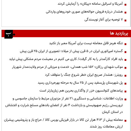
آمریکا و اسرائیل سامانه «پیکان» را آزمایش کردند
هشدار درباره فروش حواله‌های صوری خودروهای وارداتی
۷ توصیه برای آغاز نویسندگی
پربازدید ها
تنگه هرمز قابل معامله نیست برای آمریکا معبر باز نکنید
گستره امپراتوری ایران در ۵ قرن پیش از میلاد؛ تصویری از ایران ۲۵ قرن پیش
باید افراد کارآمدتر را به کار گرفت/ کاری می کنیم در معیشت مردم مشکلی پیش نیاید
موکب شهدای رزکان؛ ۱۵۲ شب همدلی، خدمت و میزبانی از مردم ولایت‌مدار شهریار
رویترز: هشدار صریح ایران خطر شروع جنگ را متوقف کرد
پل شهرستان پل‌سفید پس از ۲۵ سال به مرحله بهره‌برداری رسید
پیامدهای کنوانسیون خزر از واگذاری بحرین هم زیان‌بارتر است
وزارت اطلاعات: شناسایی و دستگیری ۲۱ نفر از مزدوران مرتبط با سازمان جاسوسی و
تروریستی رژیم صهیونیستی و بازداشت ۴ نفر از اعضای باندهای مسلح شرارت و اغتشاش
در استان کرمان
معامله بیش از ۴۱۳ هزار تن کالا در بازار فیزیکی بورس کالا / حراج باز و پتروشیمی پیشران
ارزش معاملات روز شدند