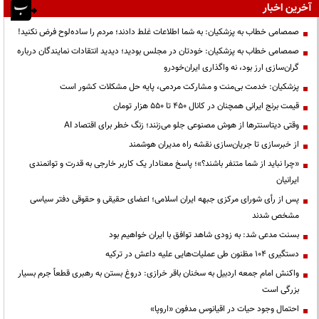
آخرین اخبار
صمصامی خطاب به پزشکیان: به شما اطلاعات غلط دادند؛ مردم را ساده‌لوح فرض نکنید!
صمصامی خطاب به پزشکیان: خودتان در مجلس بودید؛ دیدید انتقادات نمایندگان درباره
گران‌سازی ارز بود، نه واگذاری ایران‌خودرو
پزشکیان: خدمت بی‌منت و مشارکت مردمی، پایه حل مشکلات کشور است
قیمت‌ برنج ایرانی همچنان در کانال ۴۵۰ تا ۵۵۰ هزار تومان
وقتی دیتاسنترها از هوش مصنوعی جلو می‌زنند؛ زنگ خطر برای اقتصاد AI
از خبرسازی تا جریان‌سازی نقشه راه مدیران هوشمند
«چرا نباید از شما متنفر باشند؟»؛ پاسخ معنادار یک کاربر خارجی به قدرت و توانمندی
ایرانیان
پس از رأی شورای مرکزی جبهه ایران اسلامی؛ اعضای حقیقی و حقوقی دفتر سیاسی
مشخص شدند
بسنت مدعی شد: به زودی شاهد توافق با ایران خواهیم بود
دستگیری ۱۰۴ مظنون طی عملیات‌هایی علیه داعش در ترکیه
واکنش امام جمعه اردبیل به سخنان باقر خرازی: دروغ بستن به رهبری قطعاً جرم بسیار
بزرگی است
احتمال وجود حیات در اقیانوس مدفون «اروپا»