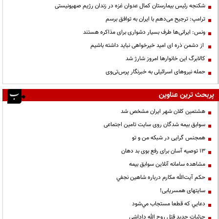
شکنجه رئیس بیمارستان کمال عدوان غزه در زندان رژیم صهیونیستی
ترامپ: ترجیح می‌دهم با ایران به توافق برسم
ونس: ایرانی‌ها طرف بسیار دشواری برای مذاکره هستند
از دشمن ذره ای امید خیرخواهی نباید داشته باشیم
کالابرگ این خانوارها امروز شارژ شد
حمله نیروهای اسرائیلی به خبرنگار پرس‌تی‌وی
پربحث ترین عناوین
هشتمین کلان شهر ایران مشخص شد
سوابق بیمه شدگان روی سایت تامین اجتماعی
همجنس گرایی در شبکه من و تو
13 توصیه آسان برای رفع بوی بد دهان
مشاهده سامانه آنلاين سوابق بیمه
حكم آيت‌الله مكارم درباره شاهين نجفي
سایتهای همسریابی!
دعايي كه قطعا مستجاب مي‌شود
جزئیات جدید قتل روح الله داداشی