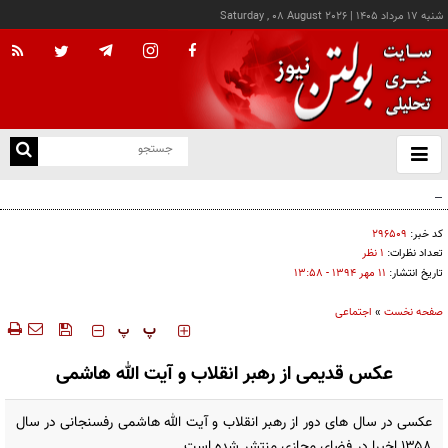
شنبه ۱۷ مرداد ۱۴۰۵
|
Saturday , 08 August 2026
از
و
ته
پزشکیان: خدمت بی‌منت و مشارکت مردمی، پایه حل مشکلات کشور است
ن
نو
کد خبر:
۲۹۶۵۰۹
تعداد نظرات:
۱ نظر
تاریخ انتشار:
۱۱ مهر ۱۳۹۴ - ۱۳:۵۸
صفحه نخست
»
اجتماعی
‍‍‍ پ
پ
عکس قدیمی از رهبر انقلاب و آیت الله هاشمی
عکسی در سال های دور از رهبر انقلاب و آیت الله هاشمی رفسنجانی در سال
۱۳۵۸ اخیرا در فضای مجازی منتشر شده است.