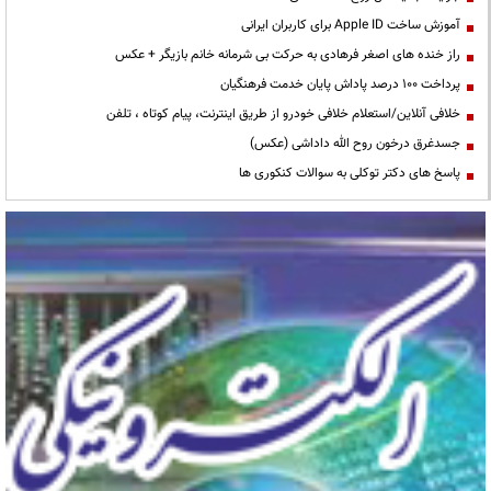
آموزش ساخت Apple ID برای کاربران ایرانی
راز خنده های اصغر فرهادی به حرکت بی شرمانه خانم بازیگر + عکس
پرداخت ۱۰۰ درصد پاداش پایان خدمت فرهنگیان
خلافی آنلاین/استعلام خلافی خودرو از طریق اینترنت، پیام کوتاه ، تلفن
جسدغرق درخون روح الله داداشی (عکس)
پاسخ های دکتر توکلی به سوالات کنکوری ها