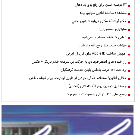
13 توصیه آسان برای رفع بوی بد دهان
مشاهده سامانه آنلاين سوابق بیمه
حكم آيت‌الله مكارم درباره شاهين نجفي
سایتهای همسریابی!
دعايي كه قطعا مستجاب مي‌شود
جزئیات جدید قتل روح الله داداشی
آموزش ساخت Apple ID برای کاربران ایرانی
راز خنده های اصغر فرهادی به حرکت بی شرمانه خانم بازیگر + عکس
پرداخت ۱۰۰ درصد پاداش پایان خدمت فرهنگیان
خلافی آنلاین/استعلام خلافی خودرو از طریق اینترنت، پیام کوتاه ، تلفن
جسدغرق درخون روح الله داداشی (عکس)
پاسخ های دکتر توکلی به سوالات کنکوری ها