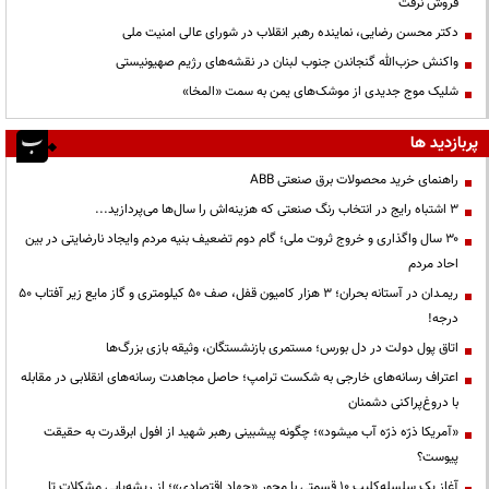
فروش نرفت
دکتر محسن رضایی، نماینده رهبر انقلاب در شورای عالی امنیت ملی
واکنش حزب‌الله گنجاندن جنوب لبنان در نقشه‌های رژیم صهیونیستی
شلیک موج جدیدی از موشک‌های یمن به سمت «المخا»
پربازدید ها
راهنمای خرید محصولات برق صنعتی ABB
3 اشتباه رایج در انتخاب رنگ صنعتی که هزینه‌اش را سال‌ها می‌پردازید...
۳۰ سال واگذاری و خروج ثروت ملی؛ گام دوم تضعیف بنیه مردم وایجاد نارضایتی در بین
احاد مردم
ریمـدان در آستانه بحران؛ ۳ هزار کامیون قفل، صف ۵۰ کیلومتری و گاز مایع زیر آفتاب ۵۰
درجه!
اتاق پول دولت در دل بورس؛ مستمری بازنشستگان، وثیقه بازی بزرگ‌ها
اعتراف رسانه‌های خارجی به شکست ترامپ؛ حاصل مجاهدت رسانه‌های انقلابی در مقابله
با دروغ‌پراکنی دشمنان
«آمریکا ذرّه ذرّه آب میشود»؛ چگونه پیشبینی رهبر شهید از افول ابرقدرت به حقیقت
پیوست؟
آغاز یک سلسله‌کلیپ ۱۰ قسمتی با محور «جهاد اقتصادی»؛ از ریشه‌یابی مشکلات تا