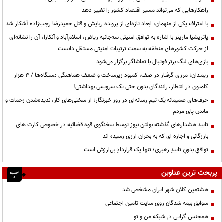
راهکارهایی که می‌تواند مسیر اقتصاد کشور را تغییر دهد
با اعتراف یکی از متهمان، ابعاد تازه‌ای از پرونده ربایش و قتل حمیدرضا رجب‌زاده آشکار شد
پاتریشیا مارینز با اشاره به توافق امنیتی سه‌جانبه ریاض، اسلام‌آباد و آنکارا، آن را نشانه‌ای
از حرکت کشورهای منطقه به سمت ترتیبات امنیتی مستقل دانست
بازی‌های لیگ برتر فوتبال با تماشاگر برگزار می‌شود
ریمـدان؛ مرزی گرفتار در صف، کمبود زیرساخت و ضعف هماهنگی دستگاه‌ها / ۳ هزار
کامیون در انتظار، رانندگان بدون حتی یک سرویس بهداشتی!
حرف‌های صمیمانه یک تیم رسانه‌ای در روز خبرنگار؛ از سختی‌های کار، ندیده‌شدن زحمات و
ماندن پای مردم
تایید هشدارهای گذشته بولتن نیوز توسط سخنگوی قوه قضائیه در خصوص کارت های
بارزگانی و اجاره ای که به بحران ارزی رسیده اند
توافقِ بدونِ تاییدِ رهبری؛ تنها یک قراردادِ بی‌ارزش است
پربحث ترین عناوین
هشتمین کلان شهر ایران مشخص شد
سوابق بیمه شدگان روی سایت تامین اجتماعی
همجنس گرایی در شبکه من و تو