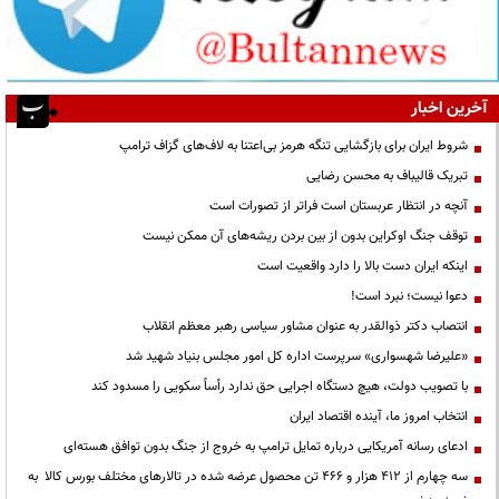
آخرین اخبار
شروط ایران برای بازگشایی تنگه هرمز بی‌اعتنا به لاف‌های گزاف ترامپ
تبریک قالیباف به محسن رضایی
آنچه در انتظار عربستان است فراتر از تصورات است
توقف جنگ اوکراین بدون از بین بردن ریشه‌های آن ممکن نیست
اینکه ایران دست بالا را دارد واقعیت است
دعوا نیست؛ نبرد است!
انتصاب دکتر ذوالقدر به عنوان مشاور سیاسی رهبر معظم انقلاب
«علیرضا شهسواری» سرپرست اداره کل امور مجلس بنیاد شهید شد
با تصویب دولت، هیچ دستگاه اجرایی حق ندارد رأساً سکویی را مسدود کند
انتخاب امروز ما، آینده اقتصاد ایران
ادعای رسانه آمریکایی درباره تمایل ترامپ به خروج از جنگ بدون توافق هسته‌ای
سه چهارم از ۴۱۲ هزار و ۴۶۶ تن محصول عرضه شده در تالارهای مختلف بورس کالا به