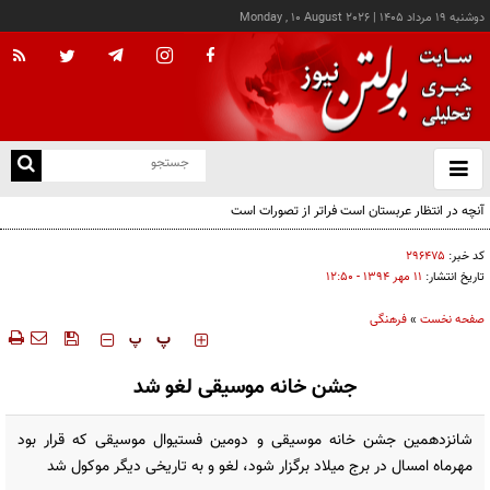
دوشنبه ۱۹ مرداد ۱۴۰۵
|
Monday , 10 August 2026
از
و
ته
آنچه در انتظار عربستان است فراتر از تصورات است
ن
نو
کد خبر:
۲۹۶۴۷۵
تاریخ انتشار:
۱۱ مهر ۱۳۹۴ - ۱۲:۵۰
صفحه نخست
»
فرهنگی
‍‍‍ پ
پ
جشن خانه موسیقی لغو شد
شانزدهمین جشن خانه موسیقی و دومین فستیوال موسیقی که قرار بود
مهرماه امسال در برج میلاد برگزار شود، لغو و به تاریخی دیگر موکول شد