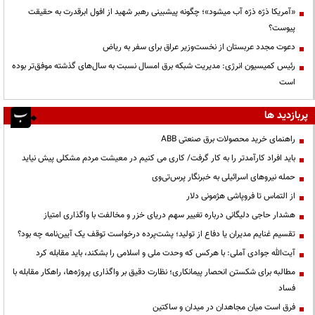
«آمریکا ذرّه ذرّه آب میشود»؛ چگونه پیشبینی رهبر شهید از افول ابرقدرت به حقیقت
پیوست؟
دعوت مجدد عربستان از نخست‌وزیر عراق برای سفر به ریاض
رئیس کمیسیون انرژی: مدیریت شبکه برق امسال نسبت به سال‌های گذشته موفق‌تر بوده
است
پربازدید ها
راهنمای خرید محصولات برق صنعتی ABB
باید افراد کارآمدتر را به کار گرفت/ کاری می کنیم در معیشت مردم مشکلی پیش نیاید
حمله نیروهای اسرائیلی به خبرنگار پرس‌تی‌وی
از التماس تا فروپاشی هژمونی دلار
هشدار حاجی دلیگانی درباره تغییر سهم دریای خزر و مخالفت با واگذاری امتیاز
تقسیم غنایم مدیران یا دفاع از تولید؛ پشت‌پرده درخواست توقف یک آیین‌نامه چه بود؟
آیت‌الله جوادی آملی: با هرکس که وحدت ملی و اسلامی را بشکند، باید مقابله کرد
مطالبه برای شکستن انحصار پیمانکاری؛ نظارت دقیق بر واگذاری پروژه‌ها، راهکار مقابله با
فساد
فرق است میان مجاهدان در میدان و ساکتین