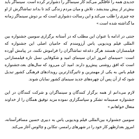
جدیدی همه را غافلگیر می‌کند کار سینماگر را دشوارتر کرده است. سینماگر باید
بیش‌تر از پیش بیندیشد ، تلاش و میان مردم زندگی کند تا بداند تماشاگرش از او
چه چیزی را طلب می‌کند و این رسالت دشواری است که بر دوش سینماگر زمانه
ما گذاشته شده است.»
جنتی در ادامه با عنوان این مطلب که در آستانه برگزاری سومین جشنواره بین
المللی فیلم ویدیویی یاس آرزومندم که حامیان اصلی این جشنواره که
فیلمسازان هستند هرگز دغدغه تماشاگران را فراموش نکنند، در پیامش آورده
است: «سینمای امروز ایران سینمای امید و شکوفایی نسل تازه فیلمسازانی
است که افق روشنی پیش‌رو دارند. امید آن می‌رود که سال‌های بعد،جشنواره
فیلم یاس به یکی از مهمترین و تاثیرگذارترین رویدادهای فرهنگی کشور تبدیل
شود که از آن پس آن چهره‌های جدید سینمای کشور نمایان شوند.
لازم می‌دانم از همه برگزار کنندگان و سینماگران و شرکت کنندگان در این
جشنواره صمیمانه تشکر و سپاسگزاری نموده مزید توفیق همگان را از خداوند
متعال خواهانم.»
سومین جشنواره بین‌المللی فیلم ویدیویی یاس به دبیری حسین مسافرآستانه،
امروز بعدازظهر کار خود را در شهرهای رامسر، تنکابن و چالوس آغاز می‌کند.