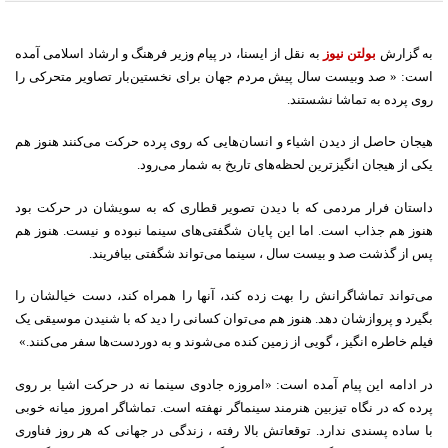
به گزارش
بولتن نیوز
به نقل از ایسنا، در پیام وزیر فرهنگ و ارشاد اسلامی آمده
است: « صد وبیست سال پیش مردم جهان برای نخستین‌بار تصاویر متحرکی را
روی پرده به تماشا نشستند.
هیجان حاصل از دیدن اشیاء و انسان‌هایی که روی پرده حرکت می‌کنند هنوز هم
یکی از هیجان انگیزترین لحظه‌های تاریخ به شمار می‌رود.
داستان فرار مردمی که با دیدن تصویر قطاری که به سویشان در حرکت بود
هنوز هم جذاب است. اما این پایان شگفتی‌های سینما نبوده و نیست. هنوز هم
پس از گذشت صد و بیست سال ، سینما می‌تواند شگفتی بیافریند.
می‌تواند تماشاگرانش را بهت زده کند، آنها را همراه کند، دست خیالشان را
بگیرد و پروازشان دهد. هنوز هم می‌توان کسانی را دید که با شنیدن موسیقی یک
فیلم خاطره انگیز ، گویی از زمین کنده می‌شوند و به دوردست‌ها سفر می‌کنند.»
در ادامه این پیام آمده است: «امروزه جادوی سینما نه در حرکت اشیا بر روی
پرده که در نگاه تیزبین هنرمند سینماگر نهفته است. تماشاگر امروز میانه خوبی
با ساده پسندی ندارد. توقعاتش بالا رفته ، زندگی در جهانی که هر روز فناوری