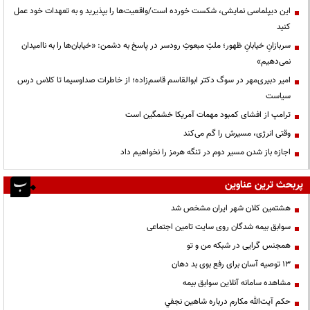
این دیپلماسی نمایشی، شکست خورده است/واقعیت‌ها را بپذیرید و به تعهدات خود عمل
کنید
سربازانِ خیابانِ ظهور؛ ملتِ مبعوثِ رودسر در پاسخ به دشمن: «خیابان‌ها را به ناامیدان
نمی‌دهیم»
امیر دبیری‌مهر در سوگ دکتر ابوالقاسم قاسم‌زاده؛ از خاطرات صداوسیما تا کلاس درس
سیاست
ترامپ از افشای کمبود مهمات آمریکا خشمگین است
وقتی انرژی، مسیرش را گم می‌کند
اجازه باز شدن مسیر دوم در تنگه هرمز را نخواهیم داد
پربحث ترین عناوین
هشتمین کلان شهر ایران مشخص شد
سوابق بیمه شدگان روی سایت تامین اجتماعی
همجنس گرایی در شبکه من و تو
13 توصیه آسان برای رفع بوی بد دهان
مشاهده سامانه آنلاين سوابق بیمه
حكم آيت‌الله مكارم درباره شاهين نجفي