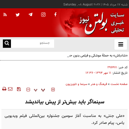
شنبه ۱۷ مرداد ۱۴۰۵
|
Saturday , 08 August 2026
از
و
ته
«شادباش» به حملۀ موشکی و فیلمی بدون حجاب؛ روایت تناقض‌های محسن قرایی
ن
نو
کد خبر:
۲۹۶۴۷۱
تاریخ انتشار:
۱۱ مهر ۱۳۹۴ - ۱۲:۳۶
صفحه نخست
»
فرهنگ و هنر
»
سینما و تلویزیون
‍‍‍ پ
پ
سینماگر باید بیش‌تر از پیش بیاندیشد
«علی جنتی» به مناسبت آغاز سومین جشنواره بین‌المللی فیلم ویدیویی
یاس، پیام صادر کرد.