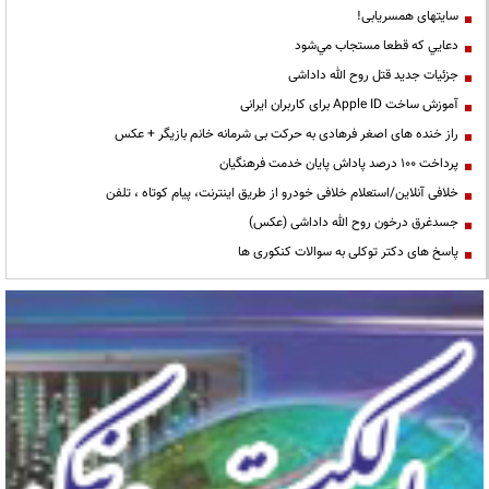
سایتهای همسریابی!
دعايي كه قطعا مستجاب مي‌شود
جزئیات جدید قتل روح الله داداشی
آموزش ساخت Apple ID برای کاربران ایرانی
راز خنده های اصغر فرهادی به حرکت بی شرمانه خانم بازیگر + عکس
پرداخت ۱۰۰ درصد پاداش پایان خدمت فرهنگیان
خلافی آنلاین/استعلام خلافی خودرو از طریق اینترنت، پیام کوتاه ، تلفن
جسدغرق درخون روح الله داداشی (عکس)
پاسخ های دکتر توکلی به سوالات کنکوری ها