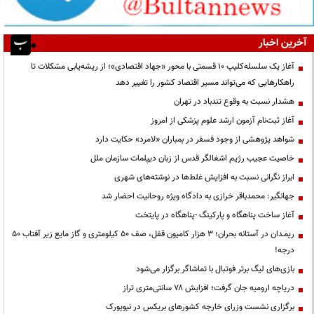
آخرین اخبار
آغاز یک سلسله‌کلیپ ۱۰ قسمتی با محور «جهاد اقتصادی»؛ از ریشه‌یابی مشکلات تا
راهکارهایی که می‌تواند مسیر اقتصاد کشور را تغییر دهد
هشدار نسبت به وقوع تندباد در تهران
آغاز ثبت‌نام آزمون ارشد علوم پزشکی از امروز
شواهد پژوهشی از وجود فسفر در بمباران «لامرد» حکایت دارد
خاصیت عجیب رژیم اشغالگر قدس از زبان دیپلمات سازمان ملل
ابراز نگرانی نسبت به افزایش غلط‌ها در نوشته‌های شهری
جهانگیر: محمدباقر خرازی به دادگاه ویژه روحانیت احضار شد
آغاز ساخت پناهگاه و پارکینگ -پناهگاه در پایتخت
ریمـدان در آستانه بحران؛ ۳ هزار کامیون قفل، صف ۵۰ کیلومتری و گاز مایع زیر آفتاب ۵۰
درجه!
بازی‌های لیگ برتر فوتبال با تماشاگر برگزار می‌شود
دریاچه ارومیه جان گرفت؛ افزایش ۷۸ سانتی‌متری تراز
برگزاری نشست وزرای خارجه کشورهای بریکس در نیویورک