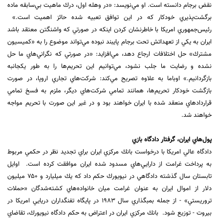
نقض برجام دانسته است. او مي‌نويسد: «در وهله اول، درك ماهيت بي‌سابقه ماده
برگشت‌پذيري خودكار كه در اين ‏توافق تعبيه شده حائز اهميت است.»‏ ‏
رئيس‌جمهوري امريكا با خاطرنشان كردن اينكه در صورتي كه واشنگتن معتقد باشد
ايران به يكي از تعهداتش تحت برجام پايبند ‏نبوده مي‌تواند موضوع را به «كميسيون
مشترك» حل اختلافات ارجاع دهد، مي‌افزايد: «در صورتي كه نگراني‌هاي ما حل
نشده ‏و رضايت ما جلب نشود، مي‌توانيم اين تحريم‌ها را به طور يكجانبه
باز‌گردانيم.»‏ اوباما به علاوه تصريح مي‌كند: شركت‌هاي تجاري اروپا، در صورت
بازگشت خودكار تحريم‌ها، همانند تمامي شركت‌هاي ديگر، ‏ملزم به فسخ تمامي
قراردادهاي منعقد شده با ايران خواهند بود و در غير اين صورت با تحريم مواجه
خواهند شد. ‏
‏ ‏
پول‌هاي ايران، گرفتار دادگاه بازي
دادگاه عالي امريكا با درخواست بانك مركزي ايران براي تجديد نظر در حكمي مربوط
به پرداخت غرامت از دارايي‌هاي مسدود شده ‏ايران موافقت كرده است. ‏ اوايل
تابستان سال گذشته دادگاهي در نيويورك حكم داد كه يك ميليارد و ۷۵۰ ميليون
دلار از اموال ايران به عنوان غرامت ميان ‏خانواده‌هاي كشته‌شدگان «حملات
تروريستي» - از جمله بمبگذاري سال ۱۹۸۳ در پايگاه تفنگداران دريايي امريكا در
بيروت - توزيع شود. ‏ بانك مركزي ايران در اعتراض به حكم دادگاه نيويورك، تقاضاي