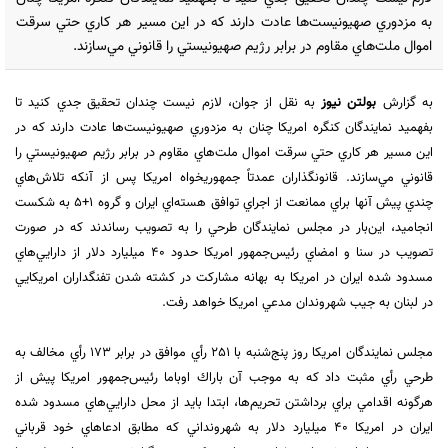
به مزدوري صهيونيست‌ها عادت دارند كه در اين مسير هر ‏كاري حتي سرقت
اموال ملت‌هاي مقاوم در برابر رژيم صهيونيستي را قانوني مي‌سازند.
به گزارش
بولتن نیوز
به نقل از جوان، لازم نيست چندان تحقيق جدي كنيد تا
بفهميد نمايندگان كنگره امريكا چنان به مزدوري صهيونيست‌ها عادت دارند كه در
اين مسير هر ‏كاري حتي سرقت اموال ملت‌هاي مقاوم در برابر رژيم صهيونيستي را
قانوني مي‌سازند. قانونگذاران عمدتاً جمهوريخواه امريكا ‏پس از آنكه تلاش‌هاي
چندي پيش آنها براي ممانعت از اجراي توافق هسته‌اي ‏ايران و گروه 1+5 به شكست
انجاميد، اين‌بار در مجلس ‏نمايندگان طرحي را به تصويب رساندند كه در صورت
تصويب در سنا و امضاي رئيس‌جمهور امريكا حدود 40 ميليارد دلار از دارايي‌‌هاي
مسدود شده ايران در امريكا به بهانه مشاركت در كشته شدن تفنگداران امريكايي
در لبنان به جيب شهروندان مدعي ‌امريكا خواهد رفت. ‏
مجلس نمايندگان امريكا روز پنج‌شنبه با 251 رأي موافق در برابر 173 رأي مخالف به
طرحي رأي ‏مثبت داد كه به موجب آن باراك ‏اوباما رئيس‌جمهور امريكا پيش از
هرگونه اقدامي براي برداشتن ‏تحريم‌ها، ابتدا بايد از محل دارايي‌هاي مسدود شده
ايران در امريكا ‏‏40 ميليارد دلار به شهرونداني كه ‏مطابق ادعاهاي خود قرباني