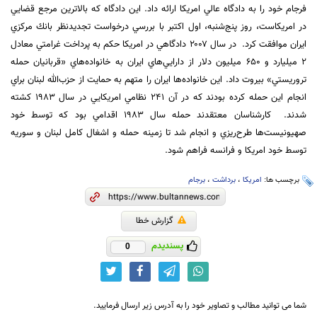
فرجام خود را به دادگاه عالي امريكا ارائه داد. اين دادگاه كه بالاترين ‏مرجع قضايي
در امريكاست، روز پنج‌شنبه، اول اكتبر با بررسي درخواست تجديد‌نظر بانك مركزي
ايران موافقت كرد. ‏ در سال ۲۰۰۷ دادگاهي در امريكا حكم به پرداخت غرامتي معادل
2 ميليارد و ۶۵۰ ميليون دلار از دارايي‌هاي ايران به خانواده‌هاي ‏‏«قربانيان حمله
تروريستي» بيروت داد. اين خانواده‌ها ايران را متهم به حمايت از حزب‌الله لبنان براي
انجام اين حمله كرده بودند كه در آن ‏‏۲۴۱ نظامي امريكايي در سال 1983 كشته
شدند. ‏ كارشناسان معتقدند حمله سال 1983 اقدامي بود كه توسط خود
صهيونيست‌ها طرح‌ريزي و انجام شد تا زمينه حمله و اشغال كامل لبنان و سوريه
توسط خود امريكا و فرانسه فراهم شود.
برچسب ها:
امریکا
،
برداشت
،
برجام
گزارش خطا
پسندیدم
0
شما می توانید مطالب و تصاویر خود را به آدرس زیر ارسال فرمایید.