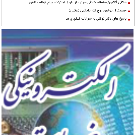
خلافی آنلاین/استعلام خلافی خودرو از طریق اینترنت، پیام کوتاه ، تلفن
جسدغرق درخون روح الله داداشی (عکس)
پاسخ های دکتر توکلی به سوالات کنکوری ها