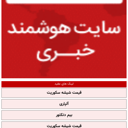
لینک های مفید
قیمت شیشه سکوریت
آلپاری
بیم دتکتور
قیمت شیشه سکوریت