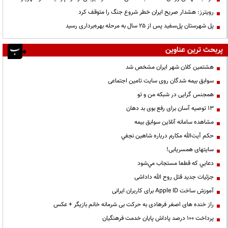
رویترز: هشدار صریح ایران خطر شروع جنگ را متوقف کرد
پل شهرستان پل‌سفید پس از ۲۵ سال به مرحله بهره‌برداری رسید
پربحث ترین عناوین
هشتمین کلان شهر ایران مشخص شد
سوابق بیمه شدگان روی سایت تامین اجتماعی
همجنس گرایی در شبکه من و تو
13 توصیه آسان برای رفع بوی بد دهان
مشاهده سامانه آنلاين سوابق بیمه
حكم آيت‌الله مكارم درباره شاهين نجفي
سایتهای همسریابی!
دعايي كه قطعا مستجاب مي‌شود
جزئیات جدید قتل روح الله داداشی
آموزش ساخت Apple ID برای کاربران ایرانی
راز خنده های اصغر فرهادی به حرکت بی شرمانه خانم بازیگر + عکس
پرداخت ۱۰۰ درصد پاداش پایان خدمت فرهنگیان