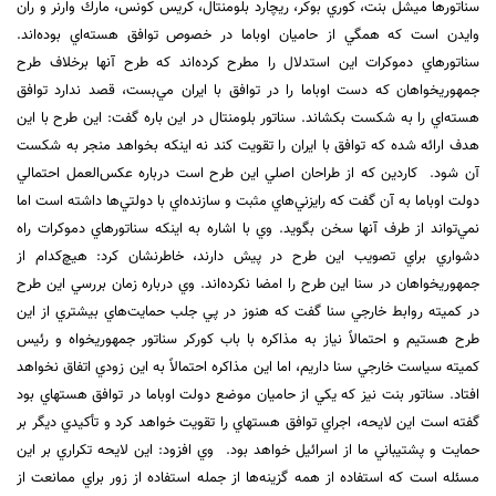
سناتورها ميشل بنت، كوري بوكر، ‏ريچارد بلومنتال، كريس كونس، ‎مارك وارنر ‏و ران
وايدن است كه همگي از حاميان اوباما در خصوص توافق هسته‌اي‎ ‎بوده‌اند‎.
‎جمهوريخواهان كه دست اوباما را در ‏توافق با ايران ‏‏مي‌بست، قصد ندارد توافق
هسته‌اي‎ ‎را به شكست بكشاند. سناتور بلومنتال در اين باره گفت: اين ‏طرح با اين
هدف ارائه‎ ‎شده كه ‏‏توافق با ايران را تقويت كند نه اينكه بخواهد منجر به شكست
آن شود. ‎ كاردين كه از طراحان اصلي اين طرح است درباره عكس‌العمل احتمالي
دولت‎ ‎اوباما به آن گفت كه رايزني‌هاي ‏مثبت و سازنده‌اي ‏با ‏دولتي‌ها داشته است اما
نمي‎‌تواند از طرف آنها سخن بگويد.‎ وي با اشاره به اينكه سناتور‌هاي دموكرات راه
دشواري براي تصويب اين طرح در پيش‎ ‎دارند، خاطرنشان كرد: هيچ‌كدام ‏از
‏‏جمهوريخواهان در سنا اين طرح را امضا نكرده‌اند‎. وي درباره زمان بررسي اين طرح
در كميته روابط خارجي سنا ‏گفت كه هنوز در ‏‏پي جلب‎ ‎حمايت‌هاي بيشتري از اين
طرح هستيم و احتمالاً نياز به مذاكره با باب كوركر سناتور‎ ‎جمهوريخواه و رئيس
كميته سياست ‏‏خارجي سنا داريم، اما اين مذاكره احتمالاً به اين‎ ‎زودي اتفاق نخواهد
افتاد.‎‎ سناتور بنت نيز كه يكي از حاميان موضع دولت اوباما در توافق هسته‏اي بود
گفته است اين لايحه، اجراي ‏توافق هسته‏اي را ‏تقويت خواهد ‏كرد و تأكيدي ديگر بر
حمايت و پشتيباني ما از اسرائيل خواهد بود. ‏ وي افزود: اين لايحه تكراري بر اين
مسئله است كه استفاده از همه گزينه‌ها از جمله استفاده از زور ‏براي ممانعت از