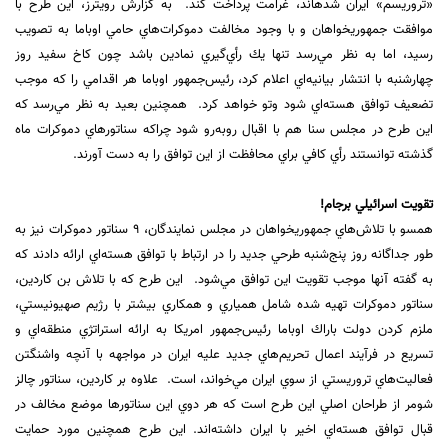
«تروريسم» ايران شده‏اند، غرامت پرداخت كند. ‏ به گزارش رويترز، اين طرح با
موافقت جمهوريخواهان و با وجود مخالفت دموكرات‌هاي حامي اوباما ‏به تصويب
رسيد، اما به نظر ‏مي‌رسد تنها يك رأي‌گيري نمادين باشد چون كاخ سفيد روز
چهارشنبه با ‏انتشار بيانيه‌اي اعلام كرد، رئيس‌جمهور اوباما هر اقدامي را ‏كه موجب
تضعيف توافق هسته‌اي شود ‏وتو خواهد كرد. ‏ همچنين بعيد به نظر مي‌رسد كه
اين طرح در مجلس سنا هم با اقبال روبه‌رو شود چراكه سناتورهاي ‏دموكرات ماه
گذشته توانستند رأي ‏كافي براي محافظت از اين توافق را به دست ‌آورند.
تقويت اسرائيلي برجام!‏
همسو با تلاش‌هاي جمهوريخواهان در مجلس نمايندگان، 9 سناتور دموكرات نيز به
طور جداگانه روز پنج‌شنبه طرحي جديد را در ‏ارتباط ‏با توافق هسته‌اي ارائه دادند كه
به گفته آنها موجب تقويت اين توافق مي‌شود. ‏ اين طرح كه با تلاش بن كاردين،
سناتور دموكرات تهيه شده شامل همياري و همكاري‎ ‎بيشتر با رژيم صهيونيستي،
‏ملزم كردن دولت ‏باراك اوباما رئيس‌جمهور امريكا به ارائه‎ ‎استراتژي منطقه‌اي و
تسريع در فرآيند اعمال تحريم‌هاي ‏جديد عليه ايران در مواجهه با‎ ‎آنچه واشنگتن
فعاليت‌هاي تروريستي از سوي ايران مي‌خواند، است. ‎ علاوه بر كاردين، سناتور چالز
شومر از طراحان اصلي اين طرح است كه هر دو‎ي ‎اين سناتورها موضع مخالف در
‏قبال توافق هسته‌اي ‏اخير با ايران داشته‌اند. اين طرح‎ ‎همچنين مورد حمايت