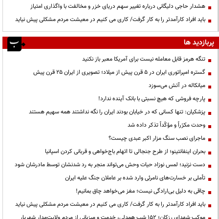
هشدار حاجی دلیگانی درباره تغییر سهم دریای خزر و مخالفت با واگذاری امتیاز
باید افراد کارآمدتر را به کار گرفت/ کاری می کنیم در معیشت مردم مشکلی پیش نیاید
پربازدید ها
تنگه هرمز قابل معامله نیست برای آمریکا معبر باز نکنید
گستره امپراتوری ایران در ۵ قرن پیش از میلاد؛ تصویری از ایران ۲۵ قرن پیش
میانکاله در آتش می‌سوزد
پارچه فروشی که هیچ نسبتی با بانک آینده ندارد!
پزشکیان: تنها کسانی که در خیابان بودند ایران را نگه نداشتند همه سهیم هستند
وحدت مکرّراً و مؤکّداً تذکر داده شد
ماجرای نصب سنگ مزار اکبر عبدی چیست؟
بحران اینفانتینو؛ از طرح جنجالی تا اتهام باج‌خواهی و قربانی کردن اسپانیا
دست نزنید؛ لمس نوزاد حیات وحش می‌تواند منجر به رد شدنشان توسط مادرشان شود
تأملی بر خسارت‌های نامرئی وارد شده بر عاملان جنگ علیه ایران
چاقی به دلیل بی‌ارادگی نیست؛ مغز می‌خواهد چاق بمانیم!
باید افراد کارآمدتر را به کار گرفت/ کاری می کنیم در معیشت مردم مشکلی پیش نیاید
موکب شهدای رزکان؛ ۱۵۲ شب همدلی، خدمت و میزبانی از مردم ولایت‌مدار شهریار