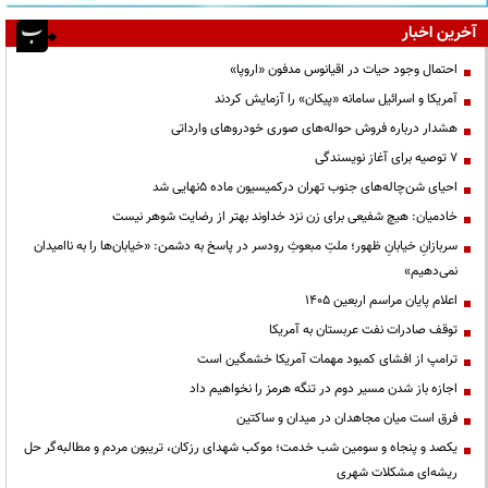
آخرین اخبار
احتمال وجود حیات در اقیانوس مدفون «اروپا»
آمریکا و اسرائیل سامانه «پیکان» را آزمایش کردند
هشدار درباره فروش حواله‌های صوری خودروهای وارداتی
۷ توصیه برای آغاز نویسندگی
احیای شن‌چاله‌های جنوب تهران درکمیسیون ماده ۵نهایی شد
خادمیان: هیچ شفیعی برای زن نزد خداوند بهتر از رضایت شوهر نیست
سربازانِ خیابانِ ظهور؛ ملتِ مبعوثِ رودسر در پاسخ به دشمن: «خیابان‌ها را به ناامیدان
نمی‌دهیم»
اعلام پایان مراسم اربعین ۱۴۰۵
توقف صادرات نفت عربستان به آمریکا
ترامپ از افشای کمبود مهمات آمریکا خشمگین است
اجازه باز شدن مسیر دوم در تنگه هرمز را نخواهیم داد
فرق است میان مجاهدان در میدان و ساکتین
یکصد و پنجاه و سومین شب خدمت؛ موکب شهدای رزکان، تریبون مردم و مطالبه‌گر حل
ریشه‌ای مشکلات شهری