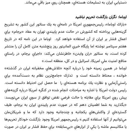
دستيابي ايران ‏‏به تسليحات هسته‌اي، همچنان روي ميز باقي مي‌ماند. ‏
اوباما: نگران بازگشت تحريم نباشيد
‏«باراك اوباما»، رئيس‌جمهوري امريكا در نامه‌اي به يك سناتور اين كشور به تشريح
گزينه‌هايي پرداخته كه كشورش در حالت ‏عدم پايبندي تهران به مفاد «برجام» براي
اعمال فشار بر ايران از آن استفاده خواهد كرد. ‏ اوباما در اين نامه كه در تاريخ
هفتم سپتامبر نوشته اما پايگاه خبري المانيتور روز پنج‌شنبه متن كامل آن را منتشر
كرده ‏است، به سناتور «ران وايدن» خاطرنشان مي‌كند: «اجراي برجام، در راستاي
منافع امنيت ملي امريكا، اسرائيل و ‏در كل، منطقه است.»‏
اوباما در همين زمينه خود را درباره آنچه «تلاش‌هاي مخفيانه ايران در گذشته»
خوانده ، محتاط دانسته است و ‏ تدارك «جامع‌ترين نظام به دست‌آمده» براي
راستي‌آزمايي و نظارت يك برنامه هسته‌اي را ‏ ما حصل اين احتياط دانسته است.
رئيس‌ دولت امريكا با اشاره به مباحثات انجام شده در كنگره امريكا درباره گزينه‌هاي
پيش روي امريكا براي مقابله با حالت ‏فرضي نقض توافق از سوي ايران مي‌نويسد:
«بگذاريد به شما اطمينان دهم كه در صورت عدم پايبندي ايران به برجام، طيف
‏گسترده‌اي از واكنش‌هاي يكجانبه و چندجانبه وجود دارد كه ما و شريكان‌مان
مي‌توانيم از آنها استفاده كنيم.»‏ رئيس‌جمهور امريكا وجود بازگشت خودكار تحريم‌ها
يا مكانيسم ماشه را يكي از ابزارهاي «بي‌سابقه» براي حفظ فشار بر ايران ‏در صورت