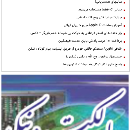
سایتهای همسریابی!
دعايي كه قطعا مستجاب مي‌شود
جزئیات جدید قتل روح الله داداشی
آموزش ساخت Apple ID برای کاربران ایرانی
راز خنده های اصغر فرهادی به حرکت بی شرمانه خانم بازیگر + عکس
پرداخت ۱۰۰ درصد پاداش پایان خدمت فرهنگیان
خلافی آنلاین/استعلام خلافی خودرو از طریق اینترنت، پیام کوتاه ، تلفن
جسدغرق درخون روح الله داداشی (عکس)
پاسخ های دکتر توکلی به سوالات کنکوری ها