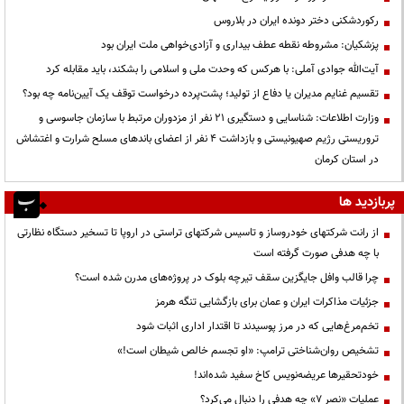
رکوردشکنی دختر دونده ایران در بلاروس
پزشکیان: مشروطه نقطه عطف بیداری و آزادی‌خواهی ملت ایران بود
آیت‌الله جوادی آملی: با هرکس که وحدت ملی و اسلامی را بشکند، باید مقابله کرد
تقسیم غنایم مدیران یا دفاع از تولید؛ پشت‌پرده درخواست توقف یک آیین‌نامه چه بود؟
وزارت اطلاعات: شناسایی و دستگیری ۲۱ نفر از مزدوران مرتبط با سازمان جاسوسی و
تروریستی رژیم صهیونیستی و بازداشت ۴ نفر از اعضای باندهای مسلح شرارت و اغتشاش
در استان کرمان
پربازدید ها
از رانت‌ شرکتهای خودروساز و تاسیس شرکتهای تراستی در اروپا تا تسخیر دستگاه نظارتی
با چه هدفی صورت گرفته است
چرا قالب وافل جایگزین سقف تیرچه بلوک در پروژه‌های مدرن شده است؟
جزئیات مذاکرات ایران و عمان برای بازگشایی تنگه هرمز
تخم‌مرغ‌هایی که در مرز پوسیدند تا اقتدار اداری اثبات شود
تشخیص روان‌شناختی ترامپ: «او تجسم خالص شیطان است!»
خودتحقیرها عریضه‌نویس کاخ سفید شده‌اند!
عملیات «نصر ۷» چه هدفی را دنبال می‌کرد؟