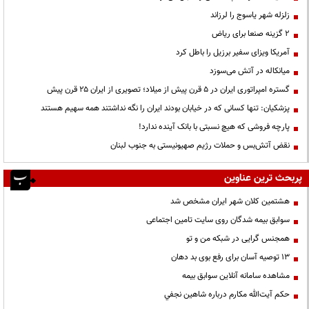
زلزله شهر یاسوج را لرزاند
۲ گزینه صنعا برای ریاض
آمریکا ویزای سفیر برزیل را باطل کرد
میانکاله در آتش می‌سوزد
گستره امپراتوری ایران در ۵ قرن پیش از میلاد؛ تصویری از ایران ۲۵ قرن پیش
پزشکیان: تنها کسانی که در خیابان بودند ایران را نگه نداشتند همه سهیم هستند
پارچه فروشی که هیچ نسبتی با بانک آینده ندارد!
نقض آتش‌بس و حملات رژیم صهیونیستی به جنوب لبنان
پربحث ترین عناوین
هشتمین کلان شهر ایران مشخص شد
سوابق بیمه شدگان روی سایت تامین اجتماعی
همجنس گرایی در شبکه من و تو
13 توصیه آسان برای رفع بوی بد دهان
مشاهده سامانه آنلاين سوابق بیمه
حكم آيت‌الله مكارم درباره شاهين نجفي