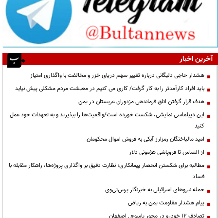
آخرین اخبار
هشدار حاجی دلیگانی درباره تغییر سهم دریای خزر و مخالفت با واگذاری امتیاز
باید افراد کارآمدتر را به کار گرفت/ کاری می کنیم در معیشت مردم مشکلی پیش نیاید
هدف قرار گرفتن اتاق‌ فرماندهی مزدوران عربستان در یمن
این دیپلماسی نمایشی، شکست خورده است/واقعیت‌ها را بپذیرید و به تعهدات خود عمل
کنید
امید مالباختگان رمزارز آبکی به فروش اموال محکومان
از التماس تا فروپاشی هژمونی دلار
مطالبه برای شکستن انحصار پیمانکاری؛ نظارت دقیق بر واگذاری پروژه‌ها، راهکار مقابله با
فساد
حمله نیروهای اسرائیلی به خبرنگار پرس‌تی‌وی
پیام هشدار مقاومت یمن به ریاض
تصادف ۱۲ خودرو در محور یاسوج ـ اصفهان