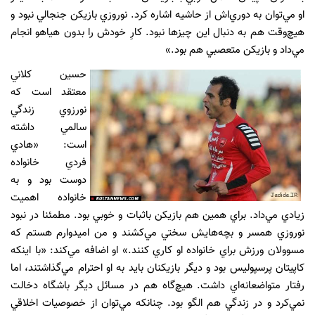
او مي‌توان به دوري‌اش از حاشيه اشاره كرد. نوروزي بازيكن جنجالي نبود و
هيچ‌وقت هم به دنبال اين چيزها نبود. كارِ خودش را بدون هياهو انجام
مي‌داد و بازيكن متعصبي هم بود.»
حسين كلاني
معتقد است كه
نورزوي زندگي
سالمي داشته
است: «هادي
فردي خانواده
دوست بود و به
خانواده اهميت
زيادي مي‌داد. براي همين هم بازيكن باثبات و خوبي بود. مطمئنا در نبود
نوروزي همسر و بچه‌هايش سختي مي‌كشند و من اميدوارم هستم كه
مسوولان ورزش براي خانواده او كاري كنند.» او اضافه مي‌كند: «با اينكه
كاپيتان پرسپوليس بود و ديگر بازيكنان بايد به او احترام مي‌گذاشتند، اما
رفتار متواضعانه‌اي داشت. هيچ‌گاه هم در مسائل ديگر باشگاه دخالت
نمي‌كرد و در زندگي هم الگو بود. چنانكه مي‌توان از خصوصيات اخلاقي