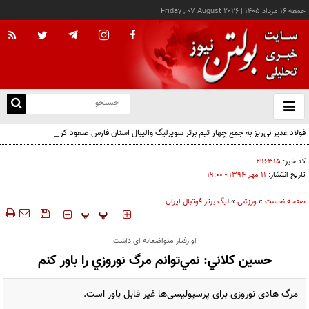
جمعه ۱۶ مرداد ۱۴۰۵
|
Friday , 07 August 2026
از
و
ته
فولاد غدیر نی‌ریز به جمع چهار تیم برتر سوپرلیگ والیبال استان فارس صعود کرد
ن
نو
کد خبر:
۲۹۶۳۱۵
تاریخ انتشار:
۱۱ مهر ۱۳۹۴ - ۱۹:۰۰
صفحه نخست
»
ورزشی
»
لیگ برتر فوتبال ایران
‍‍‍ پ
پ
او رفتار متواضعانه ای داشت
حسين كلاني: نمي‌توانم مرگ نوروزي را باور كنم
مرگ هادی نوروزی برای پرسپولیسی‌ها غیر قابل باور است.