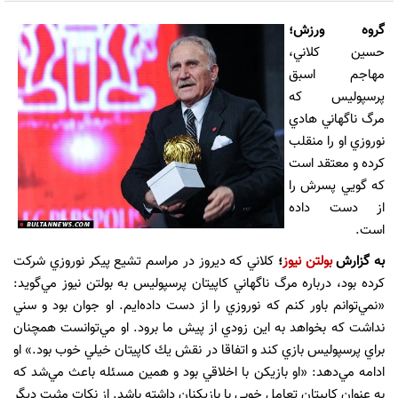
گروه ورزش؛
حسين كلاني،
مهاجم اسبق
پرسپوليس كه
مرگ ناگهاني هادي
نوروزي او را منقلب
كرده و معتقد است
كه گويي پسرش را
از دست داده
است.
به گزارش
بولتن نیوز
؛
كلاني كه ديروز در مراسم تشيع پيكر نوروزي شركت
كرده بود، درباره مرگ ناگهاني كاپيتان پرسپوليس به بولتن نيوز مي‌گويد:
«نمي‌توانم باور كنم كه نوروزي را از دست داده‌ايم. او جوان بود و سني
نداشت كه بخواهد به اين زودي از پيش ما برود. او مي‌توانست همچنان
براي پرسپوليس بازي كند و اتفاقا در نقش يك كاپيتان خيلي خوب بود.» او
ادامه مي‌دهد: «او بازيكن با اخلاقي بود و همين مسئله باعث مي‌شد كه
به عنوان كاپيتان تعامل خوبي با بازيكنان داشته باشد. از نكات مثبت ديگر