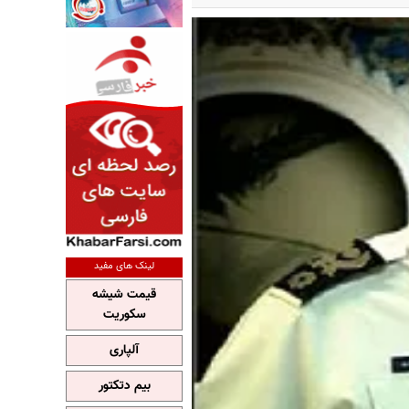
لینک های مفید
قیمت شیشه
سکوریت
آلپاری
بیم دتکتور