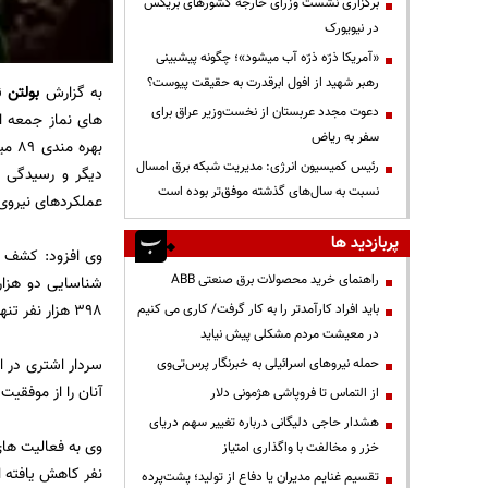
برگزاری نشست وزرای خارجه کشورهای بریکس
در نیویورک
«آمریکا ذرّه ذرّه آب میشود»؛ چگونه پیشبینی
رهبر شهید از افول ابرقدرت به حقیقت پیوست؟
به گزارش
بولتن ن
دعوت مجدد عربستان از نخست‌وزیر عراق برای
های نماز جمعه ا
سفر به ریاض
بهره
رئیس کمیسیون انرژی: مدیریت شبکه برق امسال
نسبت به سال‌های گذشته موفق‌تر بوده است
عملکردهای نیروی 
پربازدید ها
راهنمای خرید محصولات برق صنعتی ABB
398 هزار نفر تنها بخشی از فعالیت های نیروی انتظامی در دو سال اخیر بوده است.
باید افراد کارآمدتر را به کار گرفت/ کاری می کنیم
در معیشت مردم مشکلی پیش نیاید
حمله نیروهای اسرائیلی به خبرنگار پرس‌تی‌وی
آنان را از موفقیت
از التماس تا فروپاشی هژمونی دلار
هشدار حاجی دلیگانی درباره تغییر سهم دریای
خزر و مخالفت با واگذاری امتیاز
نفر کاهش یافته ا
تقسیم غنایم مدیران یا دفاع از تولید؛ پشت‌پرده