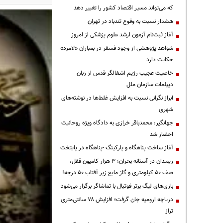
که می‌تواند مسیر اقتصاد کشور را تغییر دهد
هشدار نسبت به وقوع تندباد در تهران
آغاز ثبت‌نام آزمون ارشد علوم پزشکی از امروز
شواهد پژوهشی از وجود فسفر در بمباران «لامرد»
حکایت دارد
خاصیت عجیب رژیم اشغالگر قدس از زبان
دیپلمات سازمان ملل
ابراز نگرانی نسبت به افزایش غلط‌ها در نوشته‌های
شهری
جهانگیر: محمدباقر خرازی به دادگاه ویژه روحانیت
احضار شد
آغاز ساخت پناهگاه و پارکینگ -پناهگاه در پایتخت
ریمـدان در آستانه بحران؛ ۳ هزار کامیون قفل،
صف ۵۰ کیلومتری و گاز مایع زیر آفتاب ۵۰ درجه!
بازی‌های لیگ برتر فوتبال با تماشاگر برگزار می‌شود
دریاچه ارومیه جان گرفت؛ افزایش ۷۸ سانتی‌متری
تراز