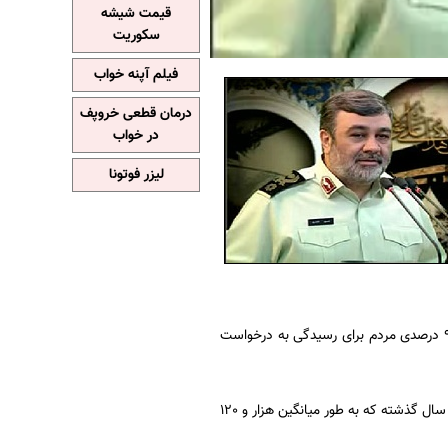
قیمت شیشه
سکوریت
فیلم آپنه خواب
درمان قطعی خروپف
در خواب
لیزر فوتونا
سردار اشتری در ادامه پاسخگویی به 780 هزار تماس مردمی از طریق سامانه 197 و جلب رضایت 96 درصدی مردم برای رسیدگی به درخواست
وی به فعالیت های پلیس راهور اشاره کرد و گفت: کاهش هفت درصدی تلفات رانندگی در مقایسه با سال گذشته که به طور میانگین هزار و 120