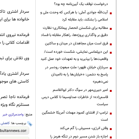
درخواست توقف یک آیین‌نامه چه بود؟
سردار اشتری تاک
آیت‌الله جوادی آملی: با هرکس که وحدت ملی و
خانواده ها برای 
اسلامی را بشکند، باید مقابله کرد
مطالبه برای شکستن انحصار پیمانکاری؛ نظارت
فرمانده نیروی ان
دقیق بر واگذاری پروژه‌ها، راهکار مقابله با فساد
اقدامات کلانی را 
فرق است میان مجاهدان در میدان و ساکتین
این دیپلماسی نمایشی، شکست خورده است/
وی تلاش برای تبدی
واقعیت‌ها را بپذیرید و به تعهدات خود عمل کنید
سربازانِ خیابانِ ظهور؛ ملتِ مبعوثِ رودسر در
سردار اشتری یادآ
پاسخ به دشمن: «خیابان‌ها را به ناامیدان
کاستی های موجود 
نمی‌دهیم»
امیر دبیری‌مهر در سوگ دکتر ابوالقاسم
فرمانده ناجا تص
قاسم‌زاده؛ از خاطرات صداوسیما تا کلاس درس
مستلزم نگاه ویژه
سیاست
ترامپ از افشای کمبود مهمات آمریکا خشمگین
منبع:
واحدمرکزی خبر
است
برچسب ها:
کاهش
،
وقتی انرژی، مسیرش را گم می‌کند
اجازه باز شدن مسیر دوم در تنگه هرمز را