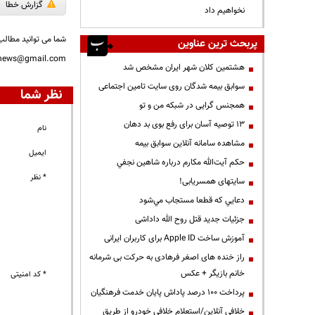
گزارش خطا
نخواهیم داد
شما می توانید مطالب 
پربحث ترین عناوین
nnews@gmail.com
هشتمین کلان شهر ایران مشخص شد
سوابق بیمه شدگان روی سایت تامین اجتماعی
نظر شما
همجنس گرایی در شبکه من و تو
13 توصیه آسان برای رفع بوی بد دهان
نام
مشاهده سامانه آنلاين سوابق بیمه
ایمیل
حكم آيت‌الله مكارم درباره شاهين نجفي
* نظر
سایتهای همسریابی!
دعايي كه قطعا مستجاب مي‌شود
جزئیات جدید قتل روح الله داداشی
آموزش ساخت Apple ID برای کاربران ایرانی
راز خنده های اصغر فرهادی به حرکت بی شرمانه
خانم بازیگر + عکس
* کد امنیتی
پرداخت ۱۰۰ درصد پاداش پایان خدمت فرهنگیان
خلافی آنلاین/استعلام خلافی خودرو از طریق