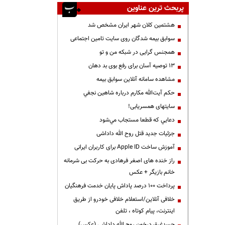
پربحث ترین عناوین
هشتمین کلان شهر ایران مشخص شد
سوابق بیمه شدگان روی سایت تامین اجتماعی
همجنس گرایی در شبکه من و تو
13 توصیه آسان برای رفع بوی بد دهان
مشاهده سامانه آنلاين سوابق بیمه
حكم آيت‌الله مكارم درباره شاهين نجفي
سایتهای همسریابی!
دعايي كه قطعا مستجاب مي‌شود
جزئیات جدید قتل روح الله داداشی
آموزش ساخت Apple ID برای کاربران ایرانی
راز خنده های اصغر فرهادی به حرکت بی شرمانه
خانم بازیگر + عکس
پرداخت ۱۰۰ درصد پاداش پایان خدمت فرهنگیان
خلافی آنلاین/استعلام خلافی خودرو از طریق
اینترنت، پیام کوتاه ، تلفن
جسدغرق درخون روح الله داداشی (عکس)