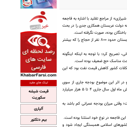
شیرازی» از مراجع تقلید با اشاره به فاجعه
له دولت عربستان همکاری جدی را در بحث
باختگان بوده، صورت نگرفته است.
وی ادامه داد: بر اساس آمارها بیش از 7 تا 8 هزار نفر در فاجعه منا جان باختند، همچنین دولت عربستان حدود 800 نفر از حجاج را که بیشتر
نی، تصریح کرد: با توجه به اینکه اینگونه
 بحث مناسک حج ضعیف بوده است.
شکلات کشور کاهش قیمت نفت بود که این
و در اثر این موضوع بودجه جاری از سوی
لینک های مفید
دستگاه اجرایی کشور پرداخت شد، اما اعتبارات بخش عمرانی به طور کامل اختصاص نیافت و در شش ماه اول سال جاری 4 تا 5 هزار میلیارد
قیمت شیشه
سکوریت
؛ وقتی میزان بودجه عمرانی کم باشد به
آلپاری
: این فاجعه در نوع خود استثنا بوده است.
بیم دتکتور
 کشورهای اسلامی همبستگی ایجاد شود و