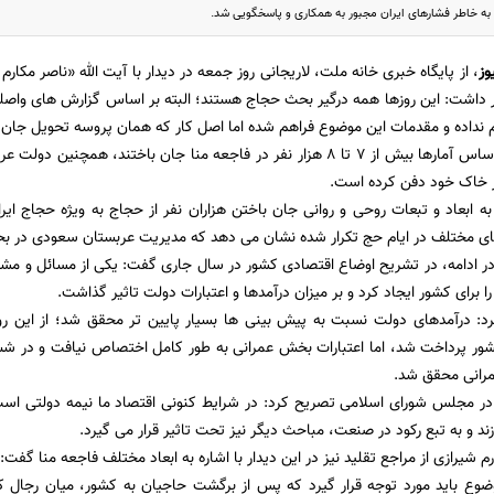
 به خاطر فشارهای ایران مجبور به همکاری و پاسخگویی شد.
وز
، از پایگاه خبری خانه ملت، لاریجانی روز جمعه در دیدار با آیت الله «ناصر مکارم 
ار داشت: این روزها همه درگیر بحث حجاج هستند؛ البته بر اساس گزارش های واص
م نداده و مقدمات این موضوع فراهم شده اما اصل کار که همان پروسه تحویل جان 
ر خاک خود دفن کرده است.
 به ابعاد و تبعات روحی و روانی جان باختن هزاران نفر از حجاج به ویژه حجاج ایرا
ی مختلف در ایام حج تکرار شده نشان می دهد که مدیریت عربستان سعودی در
در ادامه، در تشریح اوضاع اقتصادی کشور در سال جاری گفت: یکی از مسائل و م
برای کشور ایجاد کرد و بر میزان درآمدها و اعتبارات دولت تاثیر گذاشت.
کرد: درآمدهای دولت نسبت به پیش بینی ها بسیار پایین تر محقق شد؛ از این ر
مرانی محقق شد.
در مجلس شورای اسلامی تصریح کرد: در شرایط کنونی اقتصاد ما نیمه دولتی است
د و به تبع رکود در صنعت، مباحث دیگر نیز تحت تاثیر قرار می گیرد.
رم شیرازی از مراجع تقلید نیز در این دیدار با اشاره به ابعاد مختلف فاجعه منا گفت
وضوع باید مورد توجه قرار گیرد که پس از برگشت حاجیان به کشور، میان رجال