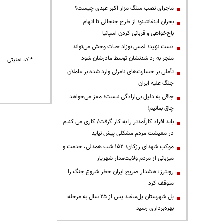
ماجرای نصب سنگ مزار اکبر عبدی چیست؟
بحران اینفانتینو؛ از طرح جنجالی تا اتهام
باج‌خواهی و قربانی کردن اسپانیا
دست نزنید؛ لمس نوزاد حیات وحش می‌تواند
منجر به رد شدنشان توسط مادرشان شود
* کد امنیتی
تأملی بر خسارت‌های نامرئی وارد شده بر عاملان
جنگ علیه ایران
چاقی به دلیل بی‌ارادگی نیست؛ مغز می‌خواهد
چاق بمانیم!
باید افراد کارآمدتر را به کار گرفت/ کاری می کنیم
در معیشت مردم مشکلی پیش نیاید
موکب شهدای رزکان؛ ۱۵۲ شب همدلی، خدمت و
میزبانی از مردم ولایت‌مدار شهریار
رویترز: هشدار صریح ایران خطر شروع جنگ را
متوقف کرد
پل شهرستان پل‌سفید پس از ۲۵ سال به مرحله
بهره‌برداری رسید