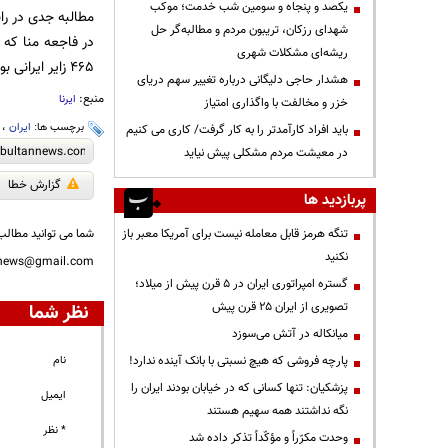
یکصد و پنجاه و سومین شب خدمت؛ موکب
مطالبه جدی در راب
شهدای رزکان، تریبون مردم و مطالبه‌گر حل
در فاجعه منا که 
ریشه‌ای مشکلات شهری
465 زایر ایرانی بودند
هشدار حاجی دلیگانی درباره تغییر سهم دریای
منبع:
ایرنا
خزر و مخالفت با واگذاری امتیاز
برچسب ها:
ایران
،
باید افراد کارآمدتر را به کار گرفت/ کاری می کنیم
در معیشت مردم مشکلی پیش نیاید
گزارش خطا
پربازدید ها
تنگه هرمز قابل معامله نیست برای آمریکا معبر باز
شما می توانید مطالب 
نکنید
nnews@gmail.com
گستره امپراتوری ایران در ۵ قرن پیش از میلاد؛
تصویری از ایران ۲۵ قرن پیش
نظر شما
میانکاله در آتش می‌سوزد
پارچه فروشی که هیچ نسبتی با بانک آینده ندارد!
نام
پزشکیان: تنها کسانی که در خیابان بودند ایران را
ایمیل
نگه نداشتند همه سهیم هستند
* نظر
وحدت مکرّراً و مؤکّداً تذکر داده شد