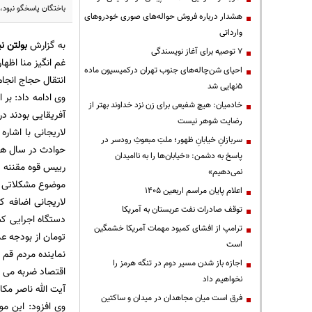
باختگان پاسخگو نبود،
هشدار درباره فروش حواله‌های صوری خودروهای
وارداتی
به گزارش
بولتن نی
۷ توصیه برای آغاز نویسندگی
غم انگیز منا اظه
احیای شن‌چاله‌های جنوب تهران درکمیسیون ماده
انتقال حجاج انجا
۵نهایی شد
خادمیان: هیچ شفیعی برای زن نزد خداوند بهتر از
آفریقایی بودند د
رضایت شوهر نیست
لاریجانی با اشاره
سربازانِ خیابانِ ظهور؛ ملتِ مبعوثِ رودسر در
حوادث در سال ها
پاسخ به دشمن: «خیابان‌ها را به ناامیدان
رییس قوه مقننه 
نمی‌دهیم»
موضوع مشکلاتی را 
اعلام پایان مراسم اربعین ۱۴۰۵
لاریجانی اضافه 
توقف صادرات نفت عربستان به آمریکا
ترامپ از افشای کمبود مهمات آمریکا خشمگین
تومان از بودجه ع
است
نماینده مردم قم 
اجازه باز شدن مسیر دوم در تنگه هرمز را
اقتصاد ضربه می زن
نخواهیم داد
آیت الله ناصر مکا
فرق است میان مجاهدان در میدان و ساکتین
وی افزود: این م