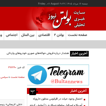
جمعه ۱۶ مرداد ۱۴۰۵
|
Friday , 07 August 2026
صفحه نخست
بولتن ۲
اقتصادی
بین الملل
اجتماعی
ور
آخرین اخبار
هشدار درباره فروش حواله‌های صوری خودروهای وارداتی
کد خبر:
۲۹۶۲۴۰
صفحه نخست
»
سیاسی
آخرین اخبار
احتمال وجود حیات در اقیانوس مدفون «اروپا»
«علی لاریجانی» ریی
آمریکا و اسرائیل سامانه «پیکان» را آزمایش کردند