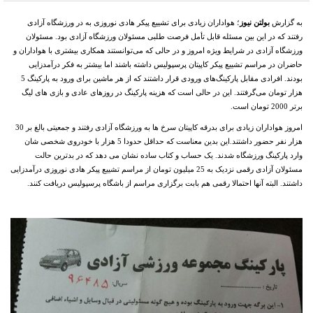
به گزارش
بولتن نیوز
؛ هواداران زیادی برای تشییع پیکر هادی نوروزی به در ورزشگاه آزادی
رفتند که در این بین مسئله قابل تأمل فرصت طلبی مسئولان ورزشگاه آزادی بود. مسئولان
ورزشگاه آزادی در شرایط ویژه امروز و در حالی که می‌توانستند همکاری بیشتری با هواداران و
حاضران در مراسم تشییع پیکر کاپیتان پرسپولیس داشته باشند اما بیشتر به فکر درآمدزایی
بودند. افرادی مقابل پارکینگ‌های ورودی قرار داشتند که از هر ماشین برای ورود به پارکینگ 5
هزار تومان می‌گرفتند. این در حالی است که هزینه پارکینگ در روزهای عادی و بازی های لیگ
برتر 2000 تومان است.
امروز هواداران زیادی برای بدرقه کاپیتان سرخ ها به ورزشگاه آزادی رفتند و جمعیتی بالغ بر 30
هزار نفر حضور داشتند.این بدین معناست که حداقل حدودا 5 هزار با خودروی شخصی شان
وارد پارکینگ ورزشگاه شدند. یک حساب و کتاب ساده نشان می دهد که در بدترین حالت
مسئولان آزادی رقمی نزدیک به 25 میلیون تومان از مراسم تشییع پیکر هادی نوروزی درآمدزایی
داشتند. البته آنها احتمالا رقمی هم بابت برگزاری مراسم از باشگاه پرسپولیس دریافت کنند.