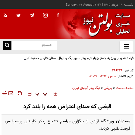
يکشنبه ۱۸ مرداد ۱۴۰۵
|
Sunday , 09 August 2026
از
و
ته
فولاد غدیر نی‌ریز به جمع چهار تیم برتر سوپرلیگ والیبال استان فارس صعود کرد
ن
نو
کد خبر:
۲۹۶۲۲۹
تاریخ انتشار:
۱۰ مهر ۱۳۹۴ - ۱۳:۵۹
صفحه نخست
»
ورزشی
»
لیگ برتر فوتبال ایران
‍‍‍ پ
پ
قبضی که صدای اعتراض همه را بلند کرد
مسئولان ورزشگاه آزادی از برگزاری مراسم تشییع پیکر کاپیتان پرسپولیس
فرصت‌طلبی کردند.