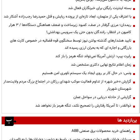
بسته اینترنت رایگان برای خبرنگاران فعال شد
با اعتراف یکی از متهمان، ابعاد تازه‌ای از پرونده ربایش و قتل حمیدرضا رجب‌زاده آشکار شد
ریمـدان؛ مرزی گرفتار در صف، کمبود زیرساخت و ضعف هماهنگی دستگاه‌ها / ۳ هزار
کامیون در انتظار، رانندگان بدون حتی یک سرویس بهداشتی!
تایید هشدارهای گذشته بولتن نیوز توسط سخنگوی قوه قضائیه در خصوص کارت های
بارزگانی و اجاره ای که به بحران ارزی رسیده اند
رابرت پیپ: ارتش آمریکا نمی‌تواند تنگه هرمز را باز کند
زمان اعلام نتایج نهایی دکتری مشخص شد
ونس: در حال کار بر روی ایجاد یک سیستم ناوبری امن هستیم
گزارش «خبر شهر» از تداوم فعالیت موکب شهدای رزکان در اجتماع بزرگ مردم ولایت‌مدار
شهرستان شهریار
گزارشی از حادثه دریایی در سواحل عمان
ذوالقدر: تا آمریکا رفتارش را تصحیح نکند، تنگه هرمز باز نخواهد شد
پربازدید ها
راهنمای خرید محصولات برق صنعتی ABB
سربازانِ خیابانِ ظهور؛ ملتِ مبعوثِ رودسر در پاسخ به دشمن: «خیابان‌ها را به ناامیدان