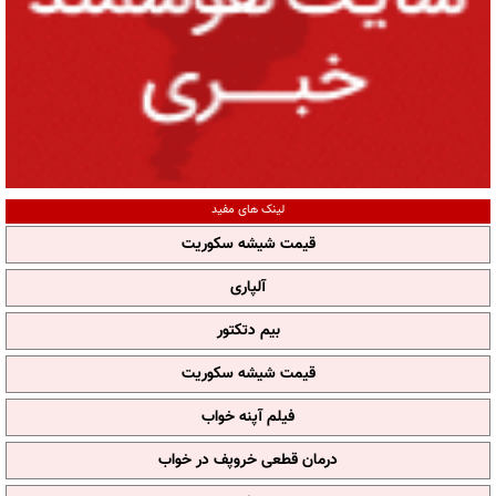
لینک های مفید
قیمت شیشه سکوریت
آلپاری
بیم دتکتور
قیمت شیشه سکوریت
فیلم آپنه خواب
درمان قطعی خروپف در خواب