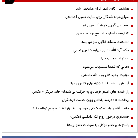
هشتمین کلان شهر ایران مشخص شد
سوابق بیمه شدگان روی سایت تامین اجتماعی
همجنس گرایی در شبکه من و تو
13 توصیه آسان برای رفع بوی بد دهان
مشاهده سامانه آنلاين سوابق بیمه
حكم آيت‌الله مكارم درباره شاهين نجفي
سایتهای همسریابی!
دعايي كه قطعا مستجاب مي‌شود
جزئیات جدید قتل روح الله داداشی
آموزش ساخت Apple ID برای کاربران ایرانی
راز خنده های اصغر فرهادی به حرکت بی شرمانه خانم بازیگر + عکس
پرداخت ۱۰۰ درصد پاداش پایان خدمت فرهنگیان
خلافی آنلاین/استعلام خلافی خودرو از طریق اینترنت، پیام کوتاه ، تلفن
جسدغرق درخون روح الله داداشی (عکس)
پاسخ های دکتر توکلی به سوالات کنکوری ها