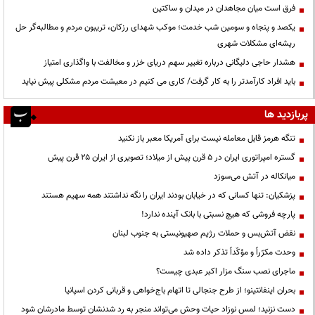
فرق است میان مجاهدان در میدان و ساکتین
یکصد و پنجاه و سومین شب خدمت؛ موکب شهدای رزکان، تریبون مردم و مطالبه‌گر حل
ریشه‌ای مشکلات شهری
هشدار حاجی دلیگانی درباره تغییر سهم دریای خزر و مخالفت با واگذاری امتیاز
باید افراد کارآمدتر را به کار گرفت/ کاری می کنیم در معیشت مردم مشکلی پیش نیاید
پربازدید ها
تنگه هرمز قابل معامله نیست برای آمریکا معبر باز نکنید
گستره امپراتوری ایران در ۵ قرن پیش از میلاد؛ تصویری از ایران ۲۵ قرن پیش
میانکاله در آتش می‌سوزد
پزشکیان: تنها کسانی که در خیابان بودند ایران را نگه نداشتند همه سهیم هستند
پارچه فروشی که هیچ نسبتی با بانک آینده ندارد!
نقض آتش‌بس و حملات رژیم صهیونیستی به جنوب لبنان
وحدت مکرّراً و مؤکّداً تذکر داده شد
ماجرای نصب سنگ مزار اکبر عبدی چیست؟
بحران اینفانتینو؛ از طرح جنجالی تا اتهام باج‌خواهی و قربانی کردن اسپانیا
دست نزنید؛ لمس نوزاد حیات وحش می‌تواند منجر به رد شدنشان توسط مادرشان شود