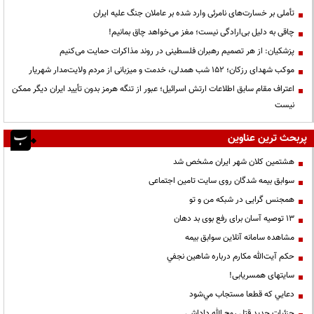
تأملی بر خسارت‌های نامرئی وارد شده بر عاملان جنگ علیه ایران
چاقی به دلیل بی‌ارادگی نیست؛ مغز می‌خواهد چاق بمانیم!
پزشکیان: از هر تصمیم رهبران فلسطینی در روند مذاکرات حمایت می‌کنیم
موکب شهدای رزکان؛ ۱۵۲ شب همدلی، خدمت و میزبانی از مردم ولایت‌مدار شهریار
اعتراف مقام سابق اطلاعات ارتش اسرائیل؛ عبور از تنگه هرمز بدون تأیید ایران دیگر ممکن
نیست
پربحث ترین عناوین
هشتمین کلان شهر ایران مشخص شد
سوابق بیمه شدگان روی سایت تامین اجتماعی
همجنس گرایی در شبکه من و تو
13 توصیه آسان برای رفع بوی بد دهان
مشاهده سامانه آنلاين سوابق بیمه
حكم آيت‌الله مكارم درباره شاهين نجفي
سایتهای همسریابی!
دعايي كه قطعا مستجاب مي‌شود
جزئیات جدید قتل روح الله داداشی