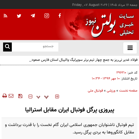
جمعه ۱۶ مرداد ۱۴۰۵
|
Friday , 07 August 2026
از
و
ته
فولاد غدیر نی‌ریز به جمع چهار تیم برتر سوپرلیگ والیبال استان فارس صعود کرد
ن
نو
کد خبر:
۲۹۶۲۱۰
تاریخ انتشار:
۱۰ مهر ۱۳۹۴ - ۱۰:۳۴
صفحه نخست
»
ورزشی
»
فوتبال ملی
‍‍‍ پ
پ
پیروزی پرگل فوتبال ایران مقابل استرالیا
تیم فوتبال ناشنوایان جمهوری اسلامی ایران گام نخست را با قدرت برداشت و
مقابل کانگوروها به بردی پرگل رسید.