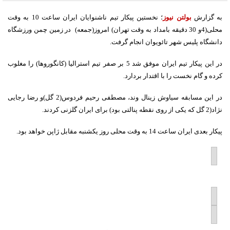
به گزارش
بولتن نیوز
؛ نخستین پیکار تیم ناشنوایان ایران ساعت 10 به وقت
محلی(4و 30 دقیقه بامداد به وقت تهران) امروز(جمعه) در زمین چمن ورزشگاه
دانشگاه پلیس شهر تائویوان انجام گرفت.
در این پیکار تیم ایران موفق شد 5 بر صفر تیم استرالیا (کانگوروها) را مغلوب
کرده و گام نخست را با اقتدار بردارد.
در این مسابقه سیاوش زینال وند، مصطفی رحیم فردوس(2 گل)و رضا رجایی
نژاد(2 گل که یکی از روی نقطه پنالتی بود) برای ایران گلزنی کردند.
پیکار بعدی ایران ساعت 14 به وقت محلی روز یکشنبه مقابل ژاپن خواهد بود.