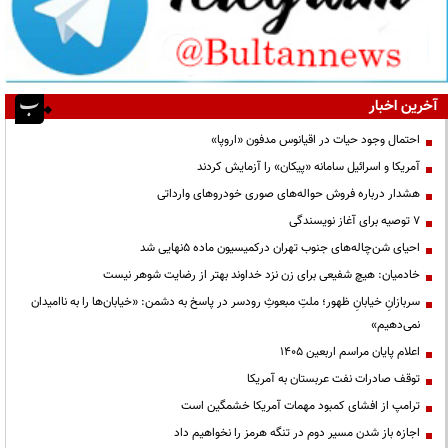
آخرین اخبار
احتمال وجود حیات در اقیانوس مدفون «اروپا»
آمریکا و اسرائیل سامانه «پیکان» را آزمایش کردند
هشدار درباره فروش حواله‌های صوری خودروهای وارداتی
۷ توصیه برای آغاز نویسندگی
احیای شن‌چاله‌های جنوب تهران درکمیسیون ماده ۵نهایی شد
خادمیان: هیچ شفیعی برای زن نزد خداوند بهتر از رضایت شوهر نیست
سربازانِ خیابانِ ظهور؛ ملتِ مبعوثِ رودسر در پاسخ به دشمن: «خیابان‌ها را به ناامیدان
نمی‌دهیم»
اعلام پایان مراسم اربعین ۱۴۰۵
توقف صادرات نفت عربستان به آمریکا
ترامپ از افشای کمبود مهمات آمریکا خشمگین است
اجازه باز شدن مسیر دوم در تنگه هرمز را نخواهیم داد