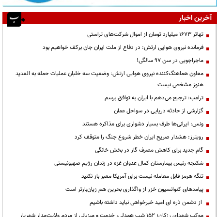
آخرین اخبار
تهاتر ۱۶۷۳ میلیارد تومان از اموال شرکت‌های تراستی
فرمانده نیروی هوایی ارتش: در دفاع از ملت ایران جان برکف خواهیم بود
ماجراجویی در سن ۹۷ سالگی!
معاون هماهنگ‌کننده نیروی هوایی ارتش: وضعیت سه خلبان عملیات حمله به العدید
هنوز مشخص نیست
ترامپ: ترجیح می‌دهم با ایران به توافق برسم
گزارشی از حادثه دریایی در سواحل عمان
ونس: ایرانی‌ها طرف بسیار دشواری برای مذاکره هستند
رویترز: هشدار صریح ایران خطر شروع جنگ را متوقف کرد
گام جدید برای کاهش مصرف گاز در بخش خانگی
شکنجه رئیس بیمارستان کمال عدوان غزه در زندان رژیم صهیونیستی
تنگه هرمز قابل معامله نیست برای آمریکا معبر باز نکنید
پیامدهای کنوانسیون خزر از واگذاری بحرین هم زیان‌بارتر است
از دشمن ذره ای امید خیرخواهی نباید داشته باشیم
موکب شهدای رزکان؛ ۱۵۲ شب همدلی، خدمت و میزبانی از مردم ولایت‌مدار شهریار