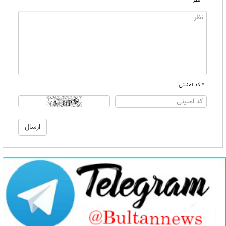
* نظر
* کد امنیتی