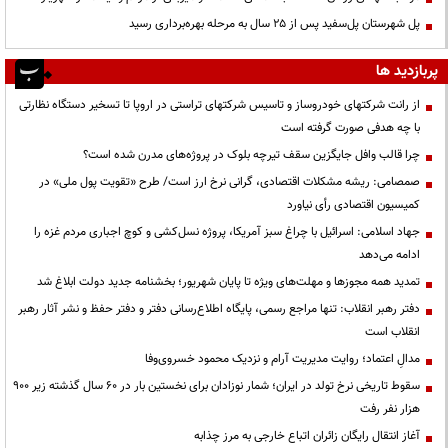
پل شهرستان پل‌سفید پس از ۲۵ سال به مرحله بهره‌برداری رسید
پربازدید ها
از رانت‌ شرکتهای خودروساز و تاسیس شرکتهای تراستی در اروپا تا تسخیر دستگاه نظارتی
با چه هدفی صورت گرفته است
چرا قالب وافل جایگزین سقف تیرچه بلوک در پروژه‌های مدرن شده است؟
صمصامی: ریشه مشکلات اقتصادی، گرانی نرخ ارز است/ طرح «تقویت پول ملی» در
کمیسیون اقتصادی رأی نیاورد
جهاد اسلامی: اسرائیل با چراغ سبز آمریکا، پروژه نسل‌کشی و کوچ اجباری مردم غزه را
ادامه می‌دهد
تمدید همه مجوزها و مهلت‌های ویژه تا پایان شهریور؛ بخشنامه جدید دولت ابلاغ شد
دفتر رهبر انقلاب: تنها مراجع رسمی، پایگاه اطلاع‌رسانی دفتر و دفتر حفظ و نشر آثار رهبر
انقلاب است
مدالِ اعتماد؛ روایت مدیریت آرام و نزدیک محمود خسروی‌وفا
سقوط تاریخی نرخ تولد در ایران؛ شمار نوزادان برای نخستین بار در ۶۰ سال گذشته زیر ۹۰۰
هزار نفر رفت
آغاز انتقال رایگان زائران اتباع خارجی به مرز چذابه