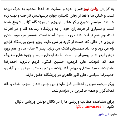
به گزارش
بولتن نیوز
؛غم و اندوه و تسلیت ها فقط محدود به حرف نبوده
است و خیلی ها واقعا از رفتن کاپیتان جوان پرسپولیس ناراحت و بهت زده
هستند. مراسم تشییع پیکر هادی نوروزی در ورزشگاه آزادی شروع شده
است و بسیاری از طرفداران خود را به ورزشگاه رسانده اند و در اطراف
استادیوم هم ترافیک شدیدی به وجود آمده است. همسر مرحموم هادی
نوروزی در حالی که دست از گریه بر نمی دارد، روی چمن ورزشگاه آزادی
راه می رود و به یاد همسرش اشک می ریزد. پسر 7 ساله هادی هم روی
دوش لیدر های پرسپولیس است. تا به اینجای مراسم چهره های معروف
هم کم نبودند. علی کریمی، حسین کلانی، کریم باقری، احمدرضا
عابدزاده، حمید استیلی، بهرام افشارزاده، مهدی رحمتی، مهدی امیر آبادی،
حمیدرضا سیاسی، علی اکبر طاهری در ورزشگاه حضور دارند.
پیکر مرحوم نوروزی لحظاتی قبل وارد زمین چمن شد و موجب اشک و ناله
تماشاگران و همه حاضرین در مراسم شد.
برای مشاهده مطالب ورزشی ما را در کانال بولتن ورزشی دنبال
کنید
bultanvarzeshi@
منبع:
خبر آنلاین