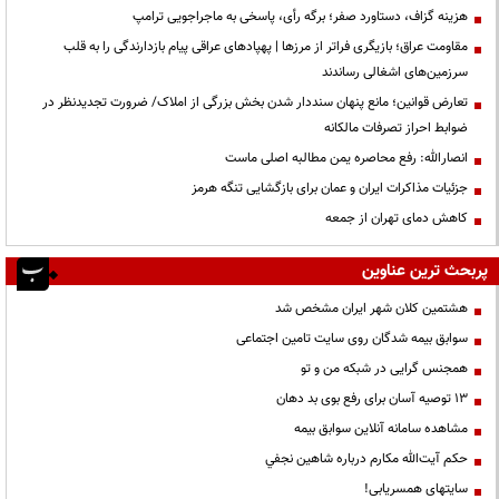
هزینه گزاف، دستاورد صفر؛ برگه رأی، پاسخی به ماجراجویی ترامپ
مقاومت عراق؛ بازیگری فراتر از مرزها | پهپادهای عراقی پیام بازدارندگی را به قلب
سرزمین‌های اشغالی رساندند
تعارض قوانین؛ مانع پنهان سنددار شدن بخش بزرگی از املاک/ ضرورت تجدیدنظر در
ضوابط احراز تصرفات مالکانه
انصارالله: رفع محاصره یمن مطالبه اصلی ماست
جزئیات مذاکرات ایران و عمان برای بازگشایی تنگه هرمز
کاهش دمای تهران از جمعه
پربحث ترین عناوین
هشتمین کلان شهر ایران مشخص شد
سوابق بیمه شدگان روی سایت تامین اجتماعی
همجنس گرایی در شبکه من و تو
13 توصیه آسان برای رفع بوی بد دهان
مشاهده سامانه آنلاين سوابق بیمه
حكم آيت‌الله مكارم درباره شاهين نجفي
سایتهای همسریابی!