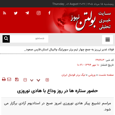
پنجشنبه ۱۵ مرداد ۱۴۰۵
|
Thursday , 06 August 2026
از
و
ته
فولاد غدیر نی‌ریز به جمع چهار تیم برتر سوپرلیگ والیبال استان فارس صعود کرد
ن
نو
کد خبر:
۲۹۶۲۰۳
تاریخ انتشار:
۱۰ مهر ۱۳۹۴ - ۱۰:۲۱
صفحه نخست
»
ورزشی
»
لیگ برتر فوتبال ایران
‍‍‍ پ
پ
حضور ستاره ها در روز وداع با هادی نوروزی
مراسم تشییع پیکر هادی نورورزی امروز صبح در استادیوم آزادی برگزار می
شود.