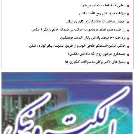
دعايي كه قطعا مستجاب مي‌شود
جزئیات جدید قتل روح الله داداشی
آموزش ساخت Apple ID برای کاربران ایرانی
راز خنده های اصغر فرهادی به حرکت بی شرمانه خانم بازیگر + عکس
پرداخت ۱۰۰ درصد پاداش پایان خدمت فرهنگیان
خلافی آنلاین/استعلام خلافی خودرو از طریق اینترنت، پیام کوتاه ، تلفن
جسدغرق درخون روح الله داداشی (عکس)
پاسخ های دکتر توکلی به سوالات کنکوری ها