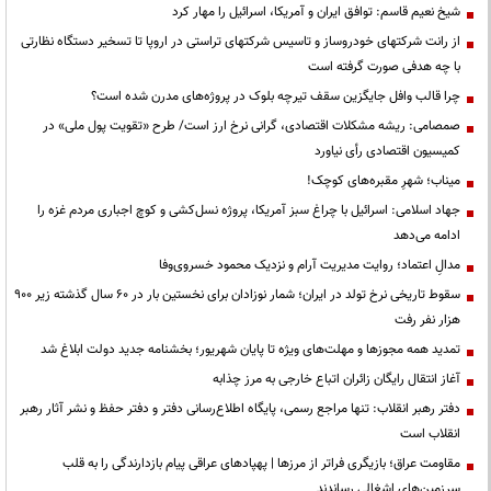
شیخ نعیم قاسم: توافق ایران و آمریکا، اسرائیل را مهار کرد
از رانت‌ شرکتهای خودروساز و تاسیس شرکتهای تراستی در اروپا تا تسخیر دستگاه نظارتی
با چه هدفی صورت گرفته است
چرا قالب وافل جایگزین سقف تیرچه بلوک در پروژه‌های مدرن شده است؟
صمصامی: ریشه مشکلات اقتصادی، گرانی نرخ ارز است/ طرح «تقویت پول ملی» در
کمیسیون اقتصادی رأی نیاورد
میناب؛ شهرِ مقبره‌های کوچک!
جهاد اسلامی: اسرائیل با چراغ سبز آمریکا، پروژه نسل‌کشی و کوچ اجباری مردم غزه را
ادامه می‌دهد
مدالِ اعتماد؛ روایت مدیریت آرام و نزدیک محمود خسروی‌وفا
سقوط تاریخی نرخ تولد در ایران؛ شمار نوزادان برای نخستین بار در ۶۰ سال گذشته زیر ۹۰۰
هزار نفر رفت
تمدید همه مجوزها و مهلت‌های ویژه تا پایان شهریور؛ بخشنامه جدید دولت ابلاغ شد
آغاز انتقال رایگان زائران اتباع خارجی به مرز چذابه
دفتر رهبر انقلاب: تنها مراجع رسمی، پایگاه اطلاع‌رسانی دفتر و دفتر حفظ و نشر آثار رهبر
انقلاب است
مقاومت عراق؛ بازیگری فراتر از مرزها | پهپادهای عراقی پیام بازدارندگی را به قلب
سرزمین‌های اشغالی رساندند