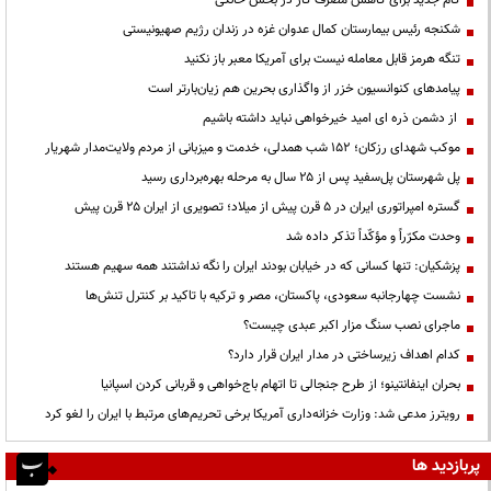
شکنجه رئیس بیمارستان کمال عدوان غزه در زندان رژیم صهیونیستی
تنگه هرمز قابل معامله نیست برای آمریکا معبر باز نکنید
پیامدهای کنوانسیون خزر از واگذاری بحرین هم زیان‌بارتر است
از دشمن ذره ای امید خیرخواهی نباید داشته باشیم
موکب شهدای رزکان؛ ۱۵۲ شب همدلی، خدمت و میزبانی از مردم ولایت‌مدار شهریار
پل شهرستان پل‌سفید پس از ۲۵ سال به مرحله بهره‌برداری رسید
گستره امپراتوری ایران در ۵ قرن پیش از میلاد؛ تصویری از ایران ۲۵ قرن پیش
وحدت مکرّراً و مؤکّداً تذکر داده شد
پزشکیان: تنها کسانی که در خیابان بودند ایران را نگه نداشتند همه سهیم هستند
نشست چهارجانبه سعودی، پاکستان، مصر و ترکیه با تاکید بر کنترل تنش‌ها
ماجرای نصب سنگ مزار اکبر عبدی چیست؟
کدام اهداف زیرساختی در مدار ایران قرار دارد؟
بحران اینفانتینو؛ از طرح جنجالی تا اتهام باج‌خواهی و قربانی کردن اسپانیا
رویترز مدعی شد: وزارت خزانه‌داری آمریکا برخی تحریم‌های مرتبط با ایران را لغو کرد
پربازدید ها