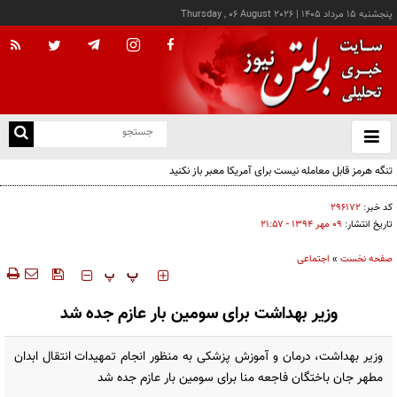
پنجشنبه ۱۵ مرداد ۱۴۰۵
|
Thursday , 06 August 2026
از
و
ته
تنگه هرمز قابل معامله نیست برای آمریکا معبر باز نکنید
ن
نو
کد خبر:
۲۹۶۱۷۲
تاریخ انتشار:
۰۹ مهر ۱۳۹۴ - ۲۱:۵۷
صفحه نخست
»
اجتماعی
‍‍‍ پ
پ
وزیر بهداشت برای سومین بار عازم جده شد
وزیر بهداشت، درمان و آموزش پزشکی به منظور انجام تمهیدات انتقال ابدان
مطهر جان باختگان فاجعه منا برای سومین بار عازم جده شد