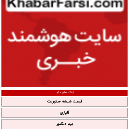
لینک های مفید
قیمت شیشه سکوریت
آلپاری
بیم دتکتور