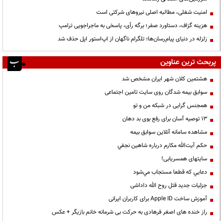
‌امنیت شغلی، مطالبه اصلی نیروهای شرکتی است
هزینه گزاف، دستاورد صفر؛ برگه رأی، پاسخی به ماجراجویی ترامپ
زلزله در دنیای پیام‌رسان‌ها؛ تلگرام ناگهان از اپ‌استور اپل حذف شد
پربحث ترین عناوین
هشتمین کلان شهر ایران مشخص شد
سوابق بیمه شدگان روی سایت تامین اجتماعی
همجنس گرایی در شبکه من و تو
13 توصیه آسان برای رفع بوی بد دهان
مشاهده سامانه آنلاين سوابق بیمه
حكم آيت‌الله مكارم درباره شاهين نجفي
سایتهای همسریابی!
دعايي كه قطعا مستجاب مي‌شود
جزئیات جدید قتل روح الله داداشی
آموزش ساخت Apple ID برای کاربران ایرانی
راز خنده های اصغر فرهادی به حرکت بی شرمانه خانم بازیگر + عکس