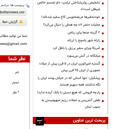
تشخیص روان‌شناختی ترامپ: «او تجسم خالص
برچسب ها:
مراسم
،
شیطان است!»
خودتحقیرها عریضه‌نویس کاخ سفید شده‌اند!
گزارش خطا
عملیات «نصر ۷» چه هدفی را دنبال می‌کرد؟
۲ گزینه صنعا برای ریاض
شما می توانید مطالب 
زلزله شهر یاسوج را لرزاند
nnews@gmail.com
آمریکا ویزای سفیر برزیل را باطل کرد
میانکاله در آتش می‌سوزد
نظر شما
گستره امپراتوری ایران در ۵ قرن پیش از میلاد؛
تصویری از ایران ۲۵ قرن پیش
نام
پزشکیان: تنها کسانی که در خیابان بودند ایران را
ایمیل
نگه نداشتند همه سهیم هستند
پارچه فروشی که هیچ نسبتی با بانک آینده ندارد!
* نظر
نقض آتش‌بس و حملات رژیم صهیونیستی به
جنوب لبنان
پربحث ترین عناوین