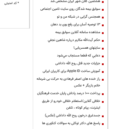
هشتمین کلان شهر ایران مشخص شد
* کد امنیتی
سوابق بیمه شدگان روی سایت تامین اجتماعی
همجنس گرایی در شبکه من و تو
13 توصیه آسان برای رفع بوی بد دهان
مشاهده سامانه آنلاين سوابق بیمه
حكم آيت‌الله مكارم درباره شاهين نجفي
سایتهای همسریابی!
دعايي كه قطعا مستجاب مي‌شود
جزئیات جدید قتل روح الله داداشی
آموزش ساخت Apple ID برای کاربران ایرانی
راز خنده های اصغر فرهادی به حرکت بی شرمانه
خانم بازیگر + عکس
پرداخت ۱۰۰ درصد پاداش پایان خدمت فرهنگیان
خلافی آنلاین/استعلام خلافی خودرو از طریق
اینترنت، پیام کوتاه ، تلفن
جسدغرق درخون روح الله داداشی (عکس)
پاسخ های دکتر توکلی به سوالات کنکوری ها