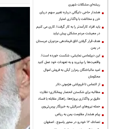
ریشه‌ای مشکلات شهری
هشدار حاجی دلیگانی درباره تغییر سهم دریای
خزر و مخالفت با واگذاری امتیاز
باید افراد کارآمدتر را به کار گرفت/ کاری می کنیم
در معیشت مردم مشکلی پیش نیاید
هدف قرار گرفتن اتاق‌ فرماندهی مزدوران عربستان
در یمن
این دیپلماسی نمایشی، شکست خورده است/
واقعیت‌ها را بپذیرید و به تعهدات خود عمل کنید
امید مالباختگان رمزارز آبکی به فروش اموال
محکومان
از التماس تا فروپاشی هژمونی دلار
مطالبه برای شکستن انحصار پیمانکاری؛ نظارت
دقیق بر واگذاری پروژه‌ها، راهکار مقابله با فساد
حمله نیروهای اسرائیلی به خبرنگار پرس‌تی‌وی
پیام هشدار مقاومت یمن به ریاض
تصادف ۱۲ خودرو در محور یاسوج ـ اصفهان