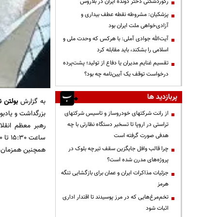
رکوردشکنی دختر دونده ایران در بلاروس
پزشکیان: مشروطه نقطه عطف بیداری و
آزادی‌خواهی ملت ایران بود
آیت‌الله جوادی آملی: با هرکس که وحدت ملی و
اسلامی را بشکند، باید مقابله کرد
تقسیم غنایم مدیران یا دفاع از تولید؛ پشت‌پرده
درخواست توقف یک آیین‌نامه چه بود؟
پربازدید ها
به گزارش
بولتن ن
بزرگداشت و یادبو
از رانت‌ شرکتهای خودروساز و تاسیس شرکتهای
تراستی در اروپا تا تسخیر دستگاه نظارتی با چه
هدفی صورت گرفته است
ساعت 15:30 تا 17:30 در حسینیه امام خمینی (ره) تهران برگزار خواهد شد.
چرا قالب وافل جایگزین سقف تیرچه بلوک در
همچنین همزمان م
پروژه‌های مدرن شده است؟
جزئیات مذاکرات ایران و عمان برای بازگشایی تنگه
هرمز
تخم‌مرغ‌هایی که در مرز پوسیدند تا اقتدار اداری
اثبات شود