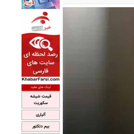
لینک های مفید
قیمت شیشه
سکوریت
آلپاری
بیم دتکتور