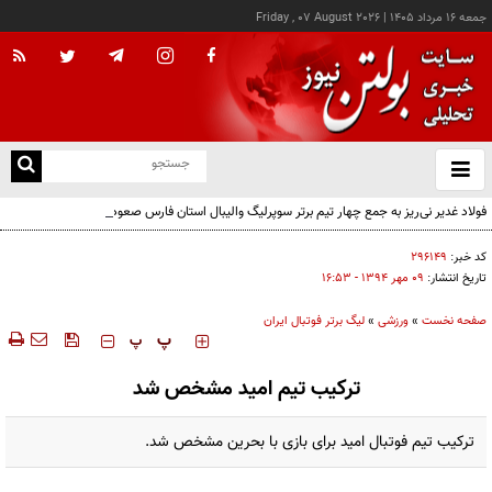
جمعه ۱۶ مرداد ۱۴۰۵
|
Friday , 07 August 2026
از
و
ته
فولاد غدیر نی‌ریز به جمع چهار تیم برتر سوپرلیگ والیبال استان فارس صعود کرد
ن
نو
کد خبر:
۲۹۶۱۴۹
تاریخ انتشار:
۰۹ مهر ۱۳۹۴ - ۱۶:۵۳
صفحه نخست
»
ورزشی
»
لیگ برتر فوتبال ایران
‍‍‍ پ
پ
ترکیب تیم امید مشخص شد
ترکیب تیم فوتبال امید برای بازی با بحرین مشخص شد.