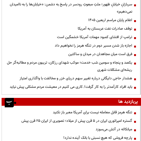
سربازانِ خیابانِ ظهور؛ ملتِ مبعوثِ رودسر در پاسخ به دشمن: «خیابان‌ها را به ناامیدان
نمی‌دهیم»
اعلام پایان مراسم اربعین ۱۴۰۵
توقف صادرات نفت عربستان به آمریکا
ترامپ از افشای کمبود مهمات آمریکا خشمگین است
اجازه باز شدن مسیر دوم در تنگه هرمز را نخواهیم داد
فرق است میان مجاهدان در میدان و ساکتین
یکصد و پنجاه و سومین شب خدمت؛ موکب شهدای رزکان، تریبون مردم و مطالبه‌گر حل
ریشه‌ای مشکلات شهری
هشدار حاجی دلیگانی درباره تغییر سهم دریای خزر و مخالفت با واگذاری امتیاز
باید افراد کارآمدتر را به کار گرفت/ کاری می کنیم در معیشت مردم مشکلی پیش نیاید
پربازدید ها
تنگه هرمز قابل معامله نیست برای آمریکا معبر باز نکنید
گستره امپراتوری ایران در ۵ قرن پیش از میلاد؛ تصویری از ایران ۲۵ قرن پیش
میانکاله در آتش می‌سوزد
پارچه فروشی که هیچ نسبتی با بانک آینده ندارد!