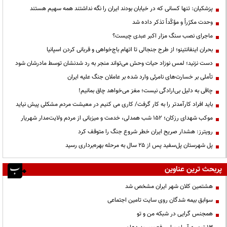
پزشکیان: تنها کسانی که در خیابان بودند ایران را نگه نداشتند همه سهیم هستند
وحدت مکرّراً و مؤکّداً تذکر داده شد
ماجرای نصب سنگ مزار اکبر عبدی چیست؟
بحران اینفانتینو؛ از طرح جنجالی تا اتهام باج‌خواهی و قربانی کردن اسپانیا
دست نزنید؛ لمس نوزاد حیات وحش می‌تواند منجر به رد شدنشان توسط مادرشان شود
تأملی بر خسارت‌های نامرئی وارد شده بر عاملان جنگ علیه ایران
چاقی به دلیل بی‌ارادگی نیست؛ مغز می‌خواهد چاق بمانیم!
باید افراد کارآمدتر را به کار گرفت/ کاری می کنیم در معیشت مردم مشکلی پیش نیاید
موکب شهدای رزکان؛ ۱۵۲ شب همدلی، خدمت و میزبانی از مردم ولایت‌مدار شهریار
رویترز: هشدار صریح ایران خطر شروع جنگ را متوقف کرد
پل شهرستان پل‌سفید پس از ۲۵ سال به مرحله بهره‌برداری رسید
پربحث ترین عناوین
هشتمین کلان شهر ایران مشخص شد
سوابق بیمه شدگان روی سایت تامین اجتماعی
همجنس گرایی در شبکه من و تو