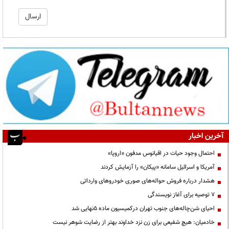
آخرین اخبار
احتمال وجود حیات در اقیانوس مدفون «اروپا»
آمریکا و اسرائیل سامانه «پیکان» را آزمایش کردند
هشدار درباره فروش حواله‌های صوری خودروهای وارداتی
۷ توصیه برای آغاز نویسندگی
احیای شن‌چاله‌های جنوب تهران درکمیسیون ماده ۵نهایی شد
خادمیان: هیچ شفیعی برای زن نزد خداوند بهتر از رضایت شوهر نیست