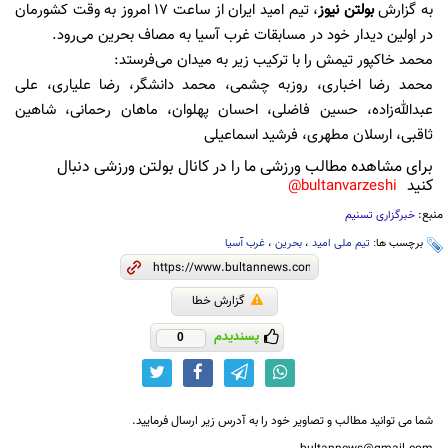
به گزارش
بولتن نیوز
، تیم امید ایران از ساعت 17 امروز به وقت کشورمان
در اولین دیدار خود در مسابقات غرب آسیا به مصاف بحرین می‌رود.
محمد خاکپور تیمش را با ترکیب زیر به میدان می‌فرستد:
محمد رضا اخباری، روزبه چشمی، محمد دانشگر، رضا علیاری، علی
عبدالله‌زاده، حسین فاضلی، احسان پهلوان، ماهان رحمانی، شاهین
ثاقبی، ارسلان مطهری، فرشید اسماعیلى
برای مشاهده مطالب ورزشی ما را در کانال بولتن ورزشی دنبال
کنید
bultanvarzeshi@
منبع:
خبرگزاری تسنیم
برچسب ها:
تیم ملی امید
،
بحرین
،
غرب آسیا
گزارش خطا
پسندیدم
0
شما می توانید مطالب و تصاویر خود را به آدرس زیر ارسال فرمایید.