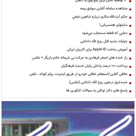
13 توصیه آسان برای رفع بوی بد دهان
مشاهده سامانه آنلاين سوابق بیمه
حكم آيت‌الله مكارم درباره شاهين نجفي
سایتهای همسریابی!
دعايي كه قطعا مستجاب مي‌شود
جزئیات جدید قتل روح الله داداشی
آموزش ساخت Apple ID برای کاربران ایرانی
راز خنده های اصغر فرهادی به حرکت بی شرمانه خانم بازیگر + عکس
پرداخت ۱۰۰ درصد پاداش پایان خدمت فرهنگیان
خلافی آنلاین/استعلام خلافی خودرو از طریق اینترنت، پیام کوتاه ، تلفن
جسدغرق درخون روح الله داداشی (عکس)
پاسخ های دکتر توکلی به سوالات کنکوری ها