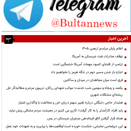
آخرین اخبار
اعلام پایان مراسم اربعین ۱۴۰۵
توقف صادرات نفت عربستان به آمریکا
ترامپ از افشای کمبود مهمات آمریکا خشمگین است
اجازه باز شدن مسیر دوم در تنگه هرمز را نخواهیم داد
فرق است میان مجاهدان در میدان و ساکتین
یکصد و پنجاه و سومین شب خدمت؛ موکب شهدای رزکان، تریبون مردم و مطالبه‌گر حل
ریشه‌ای مشکلات شهری
هشدار حاجی دلیگانی درباره تغییر سهم دریای خزر و مخالفت با واگذاری امتیاز
باید افراد کارآمدتر را به کار گرفت/ کاری می کنیم در معیشت مردم مشکلی پیش نیاید
هدف قرار گرفتن اتاق‌ فرماندهی مزدوران عربستان در یمن
این دیپلماسی نمایشی، شکست خورده است/واقعیت‌ها را بپذیرید و به تعهدات خود عمل