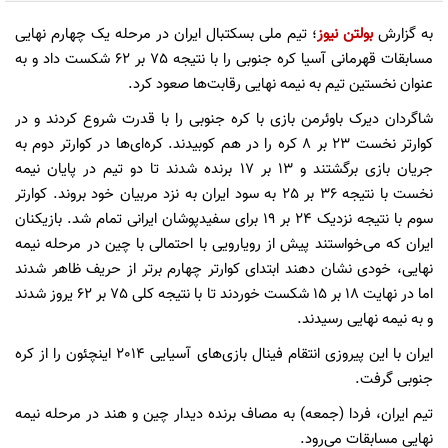
به گزارش
بولتن نیوز
؛ تیم ملی بسکتبال ایران در مرحله یک چهارم نهایی
مسابقات قهرمانی آسیا کره جنوبی را با نتیجه 75 بر 62 شکست داد و به
عنوان نخستین تیم به نیمه نهایی رقابت‌ها صعود کرد.
شاگردان دیرک باوئرمن بازی با کره جنوبی را با قدرت شروع کردند و در
کوارتر نخست 23 بر 8 کره را در هم کوبیدند. کره‌ای‌ها در کوارتر دوم به
جریان بازی برگشتند و 13 بر 17 برنده شدند تا دو تیم در پایان نیمه
نخست با نتیجه 36 بر 25 به سود ایران به نزد مربیان خود بروند. کوارتر
سوم با نتیجه نزدیک 24 بر 19 برای سفیدپوشان ایرانی تمام شد. بازیکنان
ایران که می‌خواستند پیش از رویارویی با احتمالی با چین در مرحله نیمه
نهایی، خودی نشان دهند ابتدای کوارتر چهارم برتر از حریف ظاهر شدند
اما در نهایت 18 بر 15 شکست خوردند تا با نتیجه کلی 75 بر 62 یروز شدند
و به نیمه نهایی رسیدند.
ایران با این پیروزی انتقام فینال بازی‌های آسیایی 2014 اینچئون را از کره
جنوبی گرفت.
تیم ایران، فردا (جمعه) به مصاف برنده دیدار چین و هند در مرحله نیمه
نهایی مسابقات می‌رود.