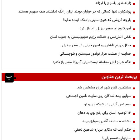
زلزله شهر یاسوج را لرزاند
پزشکیان: تنها کسانی که در خیابان بودند ایران را نگه نداشتند همه سهیم هستند
پارچه فروشی که هیچ نسبتی با بانک آینده ندارد!
آمریکا ویزای سفیر برزیل را باطل کرد
نقض آتش‌بس و حملات رژیم صهیونیستی به جنوب لبنان
جدال بهرام افشاری و امین حیایی در صدر جدول
حمایت از هشت هزار نوآموز سیستان و بلوچستانی
تنگه هرمز قابل معامله نیست برای آمریکا معبر باز نکنید
پربحث ترین عناوین
هشتمین کلان شهر ایران مشخص شد
سوابق بیمه شدگان روی سایت تامین اجتماعی
همجنس گرایی در شبکه من و تو
13 توصیه آسان برای رفع بوی بد دهان
مشاهده سامانه آنلاين سوابق بیمه
حكم آيت‌الله مكارم درباره شاهين نجفي
سایتهای همسریابی!