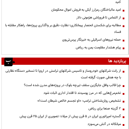
کنید
امید مالباختگان رمزارز آبکی به فروش اموال محکومان
از التماس تا فروپاشی هژمونی دلار
مطالبه برای شکستن انحصار پیمانکاری؛ نظارت دقیق بر واگذاری پروژه‌ها، راهکار مقابله با
فساد
حمله نیروهای اسرائیلی به خبرنگار پرس‌تی‌وی
پیام هشدار مقاومت یمن به ریاض
پربازدید ها
از رانت‌ شرکتهای خودروساز و تاسیس شرکتهای تراستی در اروپا تا تسخیر دستگاه نظارتی
با چه هدفی صورت گرفته است
چرا قالب وافل جایگزین سقف تیرچه بلوک در پروژه‌های مدرن شده است؟
تخم‌مرغ‌هایی که در مرز پوسیدند تا اقتدار اداری اثبات شود
تشخیص روان‌شناختی ترامپ: «او تجسم خالص شیطان است!»
۲ گزینه صنعا برای ریاض
گستره امپراتوری ایران در ۵ قرن پیش از میلاد؛ تصویری از ایران ۲۵ قرن پیش
میانکاله در آتش می‌سوزد