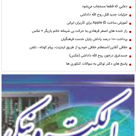
دعايي كه قطعا مستجاب مي‌شود
جزئیات جدید قتل روح الله داداشی
آموزش ساخت Apple ID برای کاربران ایرانی
راز خنده های اصغر فرهادی به حرکت بی شرمانه خانم بازیگر + عکس
پرداخت ۱۰۰ درصد پاداش پایان خدمت فرهنگیان
خلافی آنلاین/استعلام خلافی خودرو از طریق اینترنت، پیام کوتاه ، تلفن
جسدغرق درخون روح الله داداشی (عکس)
پاسخ های دکتر توکلی به سوالات کنکوری ها