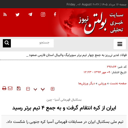
جمعه ۱۶ مرداد ۱۴۰۵
|
Friday , 07 August 2026
از
و
ته
فولاد غدیر نی‌ریز به جمع چهار تیم برتر سوپرلیگ والیبال استان فارس صعود کرد
ن
نو
کد خبر:
۲۹۶۰۶۴
تاریخ انتشار:
۰۹ مهر ۱۳۹۴ - ۱۲:۲۳
صفحه نخست
»
ورزشی
»
دیگر ورزش‌ها
‍‍‍ پ
پ
بسکتبال قهرمانی آسیا - چین
ایران از کره انتقام گرفت و به جمع ۴ تیم برتر رسید
تیم ملی بسکتبال ایران در مسابقات قهرمانی آسیا کره جنوبی را شکست داد.