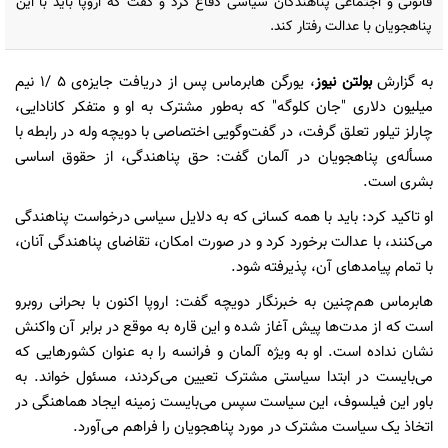
قانونی و اجتماعی پناهندگان سیاسی دفاع کرد و گفت که اروپا باید با این
پناهجویان با عدالت رفتار کند.
به گزارش
بولتن نیوز
، یورگن هابرماس پس از دریافت جایزه‌ی ۵ /۱ نیم
میلیون دلاری "جان کلوگه" که به‌طور مشترک به او و متفکر کانادایی،
چارلز تیلور تعلق گرفت، در گفت‌وگویی اختصاصی با دویچه وله در رابطه با
مسأله‌ی پناهجویان در آلمان گفت: حق پناهندگی، از حقوق اساسی
بشری است.
او تاکید کرد: باید با همه‌ کسانی که به دلایل سیاسی درخواست پناهندگی
می‌کنند، با عدالت برخورد کرد و در صورت امکان، تقاضای پناهندگی آنان،
با تمام پیامدهای آن، پذیرفته شود.
هابرماس هم‌چنین به خبرنگار دویچه گفت: اروپا اکنون با بحرانی روبرو
است که از مدت‌ها پیش آغاز شده و این قاره به موقع در برابر آن واکنش
نشان نداده است. او به ویژه آلمان و فرانسه را به عنوان کشورهایی که
می‌بایست در ابتدا سیاستی مشترک تعیین‌ می‌کردند، مسئول خواند. به
باور این فیلسوف، این سیاست سپس می‌بایست زمینه‌ ایجاد هماهنگی در
اتخاذ یک سیاست مشترک در مورد پناهجویان را فراهم می‌آورد.