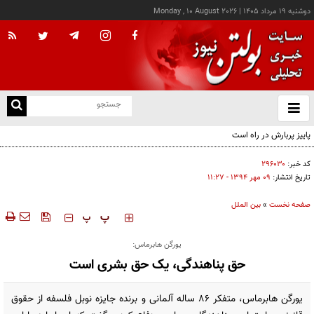
دوشنبه ۱۹ مرداد ۱۴۰۵
|
Monday , 10 August 2026
از
و
ته
ن
نو
کد خبر:
۲۹۶۰۳۰
تاریخ انتشار:
۰۹ مهر ۱۳۹۴ - ۱۱:۲۷
صفحه نخست
»
بین الملل
‍‍‍ پ
پ
یورگن هابرماس:
حق پناهندگی، یک حق بشری است
یورگن هابرماس، متفکر ۸۶ ساله‌ آلمانی و برنده‌ جایزه‌ نوبل فلسفه از حقوق