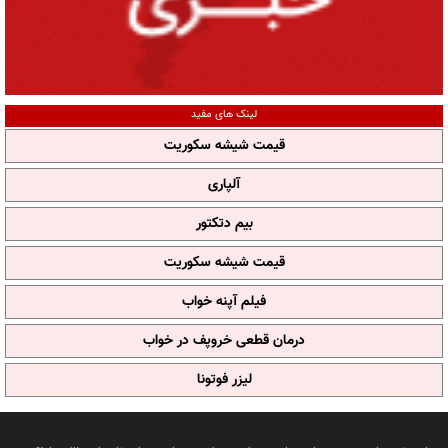
لینک های مفید
قیمت شیشه سکوریت
آلپاری
بیم دتکتور
قیمت شیشه سکوریت
فیلم آپنه خواب
درمان قطعی خروپف در خواب
لیزر فوتونا