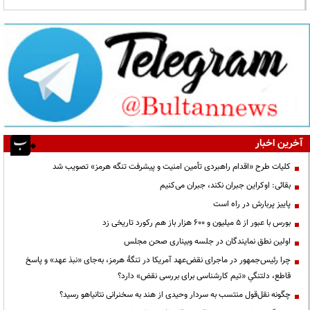
آخرین اخبار
کلیات طرح «اقدام راهبردی تأمین امنیت و پیشرفت تنگه هرمز» تصویب شد
بقائی: اوکراین جبران نکند، جبران می‌کنیم
پاییز پربارش در راه است
بورس با عبور از ۵ میلیون و ۶۰۰ هزار باز هم رکورد تاریخی زد
اولین نطق نمایندگان در جلسه وبیناری صحن مجلس
چرا رئیس‌جمهور در ماجرای نقض‌عهد آمریکا در تنگهٔ هرمز، به‌جای «نبذ عهد» و پاسخ
قاطع، دلتنگیِ «تیم کارشناسی برای بررسی نقض» دارد؟
چگونه نقل‌قول منتسب به سردار وحیدی از هند به سخنرانی نتانیاهو رسید؟