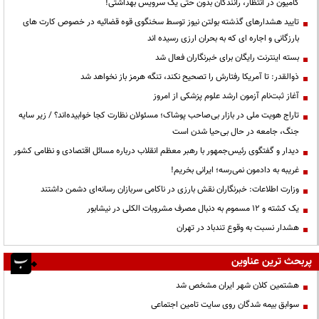
کامیون در انتظار، رانندگان بدون حتی یک سرویس بهداشتی!
تایید هشدارهای گذشته بولتن نیوز توسط سخنگوی قوه قضائیه در خصوص کارت های
بارزگانی و اجاره ای که به بحران ارزی رسیده اند
بسته اینترنت رایگان برای خبرنگاران فعال شد
ذوالقدر: تا آمریکا رفتارش را تصحیح نکند، تنگه هرمز باز نخواهد شد
آغاز ثبت‌نام آزمون ارشد علوم پزشکی از امروز
تاراج هویت ملی در بازار بی‌صاحب پوشاک؛ مسئولان نظارت کجا خوابیده‌اند؟ / زیر سایه
جنگ، جامعه در حال بی‌حیا شدن است
دیدار و گفتگوی رئیس‌جمهور با رهبر معظم انقلاب درباره مسائل اقتصادی و نظامی کشور
غریبه به دادمون نمی‌رسه؛ ایرانی بخریم!
وزارت اطلاعات: خبرنگاران نقش بارزی در ناکامی سربازان رسانه‌ای دشمن داشتند
یک کشته و ۱۲ مسموم به دنبال مصرف مشروبات الکلی در نیشابور
هشدار نسبت به وقوع تندباد در تهران
پربحث ترین عناوین
هشتمین کلان شهر ایران مشخص شد
سوابق بیمه شدگان روی سایت تامین اجتماعی