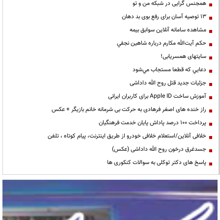
همجنس گرایی در شبکه من و تو
13 توصیه آسان برای رفع بوی بد دهان
مشاهده سامانه آنلاين سوابق بیمه
حكم آيت‌الله مكارم درباره شاهين نجفي
سایتهای همسریابی!
دعايي كه قطعا مستجاب مي‌شود
جزئیات جدید قتل روح الله داداشی
آموزش ساخت Apple ID برای کاربران ایرانی
راز خنده های اصغر فرهادی به حرکت بی شرمانه خانم بازیگر + عکس
پرداخت ۱۰۰ درصد پاداش پایان خدمت فرهنگیان
خلافی آنلاین/استعلام خلافی خودرو از طریق اینترنت، پیام کوتاه ، تلفن
جسدغرق درخون روح الله داداشی (عکس)
پاسخ های دکتر توکلی به سوالات کنکوری ها