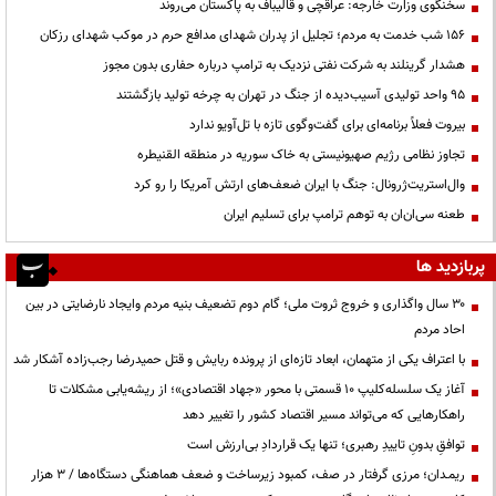
سخنگوی وزارت خارجه: عراقچی و قالیباف به پاکستان می‌روند
۱۵۶ شب خدمت به مردم؛ تجلیل از پدران شهدای مدافع حرم در موکب شهدای رزکان
هشدار گرینلند به شرکت نفتی نزدیک به ترامپ درباره حفاری بدون مجوز
95 واحد تولیدی آسیب‌دیده از جنگ در تهران به چرخه تولید بازگشتند
بیروت فعلاً برنامه‌ای برای گفت‌وگوی تازه با تل‌آویو ندارد
تجاوز نظامی رژیم صهیونیستی به خاک سوریه در منطقه القنیطره
وال‌استریت‌ژرونال: جنگ با ایران ضعف‌های ارتش آمریکا را رو کرد
طعنه سی‌ان‌ان به توهم ترامپ برای تسلیم ایران
پربازدید ها
۳۰ سال واگذاری و خروج ثروت ملی؛ گام دوم تضعیف بنیه مردم وایجاد نارضایتی در بین
احاد مردم
با اعتراف یکی از متهمان، ابعاد تازه‌ای از پرونده ربایش و قتل حمیدرضا رجب‌زاده آشکار شد
آغاز یک سلسله‌کلیپ ۱۰ قسمتی با محور «جهاد اقتصادی»؛ از ریشه‌یابی مشکلات تا
راهکارهایی که می‌تواند مسیر اقتصاد کشور را تغییر دهد
توافقِ بدونِ تاییدِ رهبری؛ تنها یک قراردادِ بی‌ارزش است
ریمـدان؛ مرزی گرفتار در صف، کمبود زیرساخت و ضعف هماهنگی دستگاه‌ها / ۳ هزار