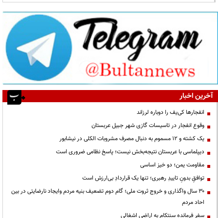
آخرین اخبار
انفجارها کی‌یف را دوباره لرزاند
وقوع انفجار در تاسیسات گازی شهر جبیل عربستان
یک کشته و ۱۲ مسموم به دنبال مصرف مشروبات الکلی در نیشابور
دیپلماسی با عربستان نتیجه‌بخش نیست؛ پاسخ نظامی ضروری است
مقاومت یمن؛ دو خیز اساسی
توافقِ بدونِ تاییدِ رهبری؛ تنها یک قراردادِ بی‌ارزش است
۳۰ سال واگذاری و خروج ثروت ملی؛ گام دوم تضعیف بنیه مردم وایجاد نارضایتی در بین
احاد مردم
سفر فرمانده سنتکام به اراضی اشغالی