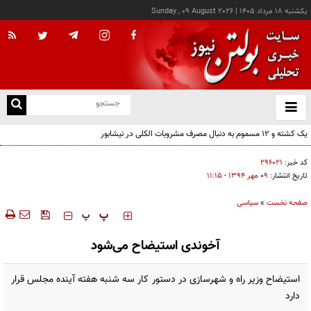
يکشنبه ۱۸ مرداد ۱۴۰۵
|
Sunday , 09 August 2026
از
و
ته
ن
نو
کد خبر:
۲۹۶۰۲۱
تاریخ انتشار:
۰۹ مهر ۱۳۹۴ - ۱۱:۱۵
صفحه نخست
»
سیاسی
‍‍‍ پ
پ
آخوندی استیضاح می‌شود
استیضاح وزیر راه و شهرسازی در دستور کار سه شنبه هفته آینده مجلس قرار
دارد