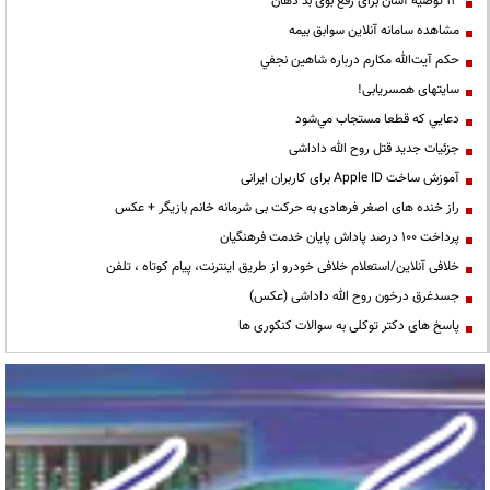
13 توصیه آسان برای رفع بوی بد دهان
مشاهده سامانه آنلاين سوابق بیمه
حكم آيت‌الله مكارم درباره شاهين نجفي
سایتهای همسریابی!
دعايي كه قطعا مستجاب مي‌شود
جزئیات جدید قتل روح الله داداشی
آموزش ساخت Apple ID برای کاربران ایرانی
راز خنده های اصغر فرهادی به حرکت بی شرمانه خانم بازیگر + عکس
پرداخت ۱۰۰ درصد پاداش پایان خدمت فرهنگیان
خلافی آنلاین/استعلام خلافی خودرو از طریق اینترنت، پیام کوتاه ، تلفن
جسدغرق درخون روح الله داداشی (عکس)
پاسخ های دکتر توکلی به سوالات کنکوری ها