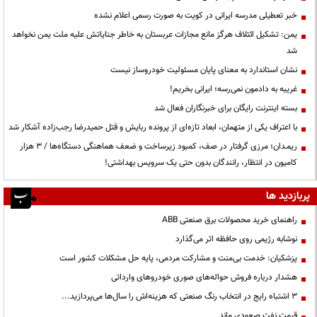
خبر تعطیلی مدرسه ایرانی در کویت به صورت رسمی اعلام نشده
یمن: تشکیل ائتلاف هرگز مانع مجازات عربستان به خاطر جنایاتش علیه ملت یمن نخواهد
شد
نشان استاندارد به معنای پایان مسئولیت خودروساز نیست
غریبه به دادمون نمی‌رسه؛ ایرانی بخریم!
بسته اینترنت رایگان برای خبرنگاران فعال شد
با اعتراف یکی از متهمان، ابعاد تازه‌ای از پرونده ربایش و قتل حمیدرضا رجب‌زاده آشکار شد
ریمـدان؛ مرزی گرفتار در صف، کمبود زیرساخت و ضعف هماهنگی دستگاه‌ها / ۳ هزار
کامیون در انتظار، رانندگان بدون حتی یک سرویس بهداشتی!
پربازدید ها
راهنمای خرید محصولات برق صنعتی ABB
نوشابه رژیمی روی حافظه اثر می‌گذارد
پزشکیان: خدمت بی‌منت و مشارکت مردمی، پایه حل مشکلات کشور است
هشدار درباره فروش حواله‌های صوری خودروهای وارداتی
3 اشتباه رایج در انتخاب رنگ صنعتی که هزینه‌اش را سال‌ها می‌پردازید...
قیمت نفت صعودی ماند