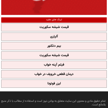
لینک های مفید
قیمت شیشه سکوریت
آلپاری
بیم دتکتور
قیمت شیشه سکوریت
فیلم آپنه خواب
درمان قطعی خروپف در خواب
لیزر فوتونا
تمام حقوق مادی و معنوی این سایت متعلق به بولتن نیوز است و استفاده از مطالب با ذکر منبع
بلامانع است.