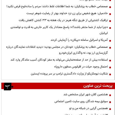
صمصامی خطاب به پزشکیان: به شما اطلاعات غلط دادند؛ مردم را ساده‌لوح فرض نکنید!
خادمیان: هیچ شفیعی برای زن نزد خداوند بهتر از رضایت شوهر نیست
ترافیک کشتیرانی از طریق تنگه هرمز در یک هفته به ۳۳ کشتی کاهش یافت
«چرا نباید از شما متنفر باشند؟»؛ پاسخ معنادار یک کاربر خارجی به قدرت و توانمندی
ایرانیان
آمریکا و اسرائیل سامانه «پیکان» را آزمایش کردند
صمصامی خطاب به پزشکیان: خودتان در مجلس بودید؛ دیدید انتقادات نمایندگان درباره
گران‌سازی ارز بود، نه واگذاری ایران‌خودرو
استفاده بیش از حد از صفحه‌نمایش می‌تواند به مغز کودکان آسیب ماندگار وارد کند
احتمال وجود حیات در اقیانوس مدفون «اروپا»
شکایت نیومکزیکو از وزارت دادگستری ترامپ بر سر پرونده اپستین
پربحث ترین عناوین
هشتمین کلان شهر ایران مشخص شد
سوابق بیمه شدگان روی سایت تامین اجتماعی
همجنس گرایی در شبکه من و تو