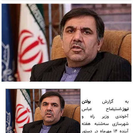
به گزارش
بولتن
نیوز
،استیضاح عباس
آخوندی وزیر راه و
شهرسازی سه‌شنبه هفته
آینده 14 مهرماه در دستور