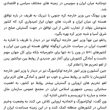
دوجانبه میان ایران و سوییس در زمینه های مختلف سیاسی و اقتصادی
شد.
یون بیونگ سی وزیر خارجه کره جنوبی با تبریک به ظریف در باره توافق
هسته ای میان ایران و قدرت های جهان ابراز امیدواری کرد که کشور
متبوعش بتواند از تجارب ناشی از این توافق در جهت گسترش صلح در
شرق آسیا و شبه جزیر کره بهره بگیرد.
ردلفو نین نووآ وزیر امور خارجه اروگوئه نیز در دیدار با ظریف با اشاره به
اهمیت ایران در سیاست خارجی اروگوئه توافق هسته ای وین بین ایران و
کشورهای 1+5 در وین را نه تنها برای خاورمیانه بلکه برای کل جهان مهم
دانست و آمادگی کشورش برای آغاز دور جدیدی از روابط بین دوکشور پس
از لغو تحریم ها را اعلام کرد.
جین آسلبورن وزیر امور خارجه لوکزامبورگ نیز در دیدار با وزیر امور خارجه
کشورمان با تاکید بر روابط سنتی و خوب دو کشور و آمادگی های لازم برای
لغو تحریم های اروپایی و گسترش بیشتر روابط دو کشور، به اهمیت
سخنرانی رییس جمهوری اسلامی ایران در مجمع عمومی سازمان ملل
متحد و مبارزه با تروریسم و داعش اشاره کرد.
وی گفت: لوکزامبورگ و اتحادیه اروپایی تلاش می کنند به وضعیت وخیم
انسانی در کشورهای منطقه کمک کنند و در این زمینه مساعدت ایران از