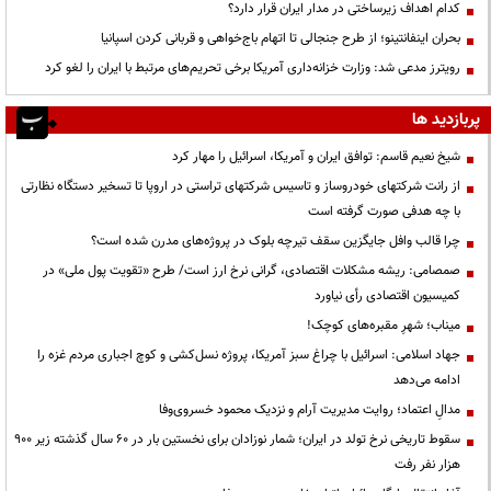
کدام اهداف زیرساختی در مدار ایران قرار دارد؟
بحران اینفانتینو؛ از طرح جنجالی تا اتهام باج‌خواهی و قربانی کردن اسپانیا
رویترز مدعی شد: وزارت خزانه‌داری آمریکا برخی تحریم‌های مرتبط با ایران را لغو کرد
پربازدید ها
شیخ نعیم قاسم: توافق ایران و آمریکا، اسرائیل را مهار کرد
از رانت‌ شرکتهای خودروساز و تاسیس شرکتهای تراستی در اروپا تا تسخیر دستگاه نظارتی
با چه هدفی صورت گرفته است
چرا قالب وافل جایگزین سقف تیرچه بلوک در پروژه‌های مدرن شده است؟
صمصامی: ریشه مشکلات اقتصادی، گرانی نرخ ارز است/ طرح «تقویت پول ملی» در
کمیسیون اقتصادی رأی نیاورد
میناب؛ شهرِ مقبره‌های کوچک!
جهاد اسلامی: اسرائیل با چراغ سبز آمریکا، پروژه نسل‌کشی و کوچ اجباری مردم غزه را
ادامه می‌دهد
مدالِ اعتماد؛ روایت مدیریت آرام و نزدیک محمود خسروی‌وفا
سقوط تاریخی نرخ تولد در ایران؛ شمار نوزادان برای نخستین بار در ۶۰ سال گذشته زیر ۹۰۰
هزار نفر رفت