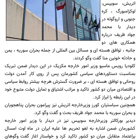
اتریش، سوییس،
لوکزامبورگ ، کره
جنوبی و اروگوئه در
دیدار با محمد
جواد ظریف درباره
همکاری های دو
جانبه ، توافق هسته ای و مسائل بین المللی از جمله بحران سوریه ، یمن
و حادثه خونین منا گفت وگو کردند.
کلودیا رویس ماسیو وزیر امور خارجه مکزیک در این دیدار ضمن تبریک
بمناسبت دستاوردهای سیاسی کشورمان پس از روی کار آمدن دولت
روحانی و توافق هسته ای ، بر ضرورت گسترش هرچه بیشتر روابط سیاسی
و اقتصادی میان دو کشور تاکید و مراتب اشتیاق و تمایل دولت متبوع خود
در این رابطه را ابراز کرد.
همچنین سباستیان کورز وزیرخارجه اتریش نیز پیرامون بحران پناهجویان
و بحران سوریه با محمد جواد ظریف بحث و گفت وگو کرد.
دیدیر بورکالتر وزیرخارجه سوییس نیز در دیدار با وزیر امور خارجه
کشورمان ضمن اشاره به لغو تحریم ها علیه ایران در ماه اوت امسال
براعتماد متقابل میان دو کشور تاکید کرد و خواستار اغاز گفت وگوهای