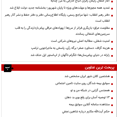
آغاز انتقال رایگان زائران اتباع خارجی به مرز چذابه
تمدید همه مجوزها و مهلت‌های ویژه تا پایان شهریور؛ بخشنامه جدید دولت ابلاغ شد
دفتر رهبر انقلاب: تنها مراجع رسمی، پایگاه اطلاع‌رسانی دفتر و دفتر حفظ و نشر آثار رهبر
انقلاب است
مقاومت عراق؛ بازیگری فراتر از مرزها | پهپادهای عراقی پیام بازدارندگی را به قلب
سرزمین‌های اشغالی رساندند
‌امنیت شغلی، مطالبه اصلی نیروهای شرکتی است
هزینه گزاف، دستاورد صفر؛ برگه رأی، پاسخی به ماجراجویی ترامپ
زلزله در دنیای پیام‌رسان‌ها؛ تلگرام ناگهان از اپ‌استور اپل حذف شد
پربحث ترین عناوین
هشتمین کلان شهر ایران مشخص شد
سوابق بیمه شدگان روی سایت تامین اجتماعی
همجنس گرایی در شبکه من و تو
13 توصیه آسان برای رفع بوی بد دهان
مشاهده سامانه آنلاين سوابق بیمه
حكم آيت‌الله مكارم درباره شاهين نجفي