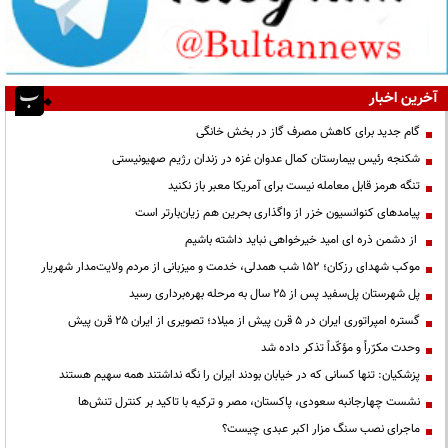
آخرین اخبار
گام جدید برای کاهش مصرف گاز در بخش خانگی
شکنجه رئیس بیمارستان کمال عدوان غزه در زندان رژیم صهیونیستی
تنگه هرمز قابل معامله نیست برای آمریکا معبر باز نکنید
پیامدهای کنوانسیون خزر از واگذاری بحرین هم زیان‌بارتر است
از دشمن ذره ای امید خیرخواهی نباید داشته باشیم
موکب شهدای رزکان؛ ۱۵۲ شب همدلی، خدمت و میزبانی از مردم ولایت‌مدار شهریار
پل شهرستان پل‌سفید پس از ۲۵ سال به مرحله بهره‌برداری رسید
گستره امپراتوری ایران در ۵ قرن پیش از میلاد؛ تصویری از ایران ۲۵ قرن پیش
وحدت مکرّراً و مؤکّداً تذکر داده شد
پزشکیان: تنها کسانی که در خیابان بودند ایران را نگه نداشتند همه سهیم هستند
نشست چهارجانبه سعودی، پاکستان، مصر و ترکیه با تاکید بر کنترل تنش‌ها
ماجرای نصب سنگ مزار اکبر عبدی چیست؟