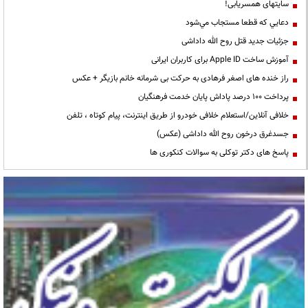
سایتهای همسریابی!
دعايي كه قطعا مستجاب مي‌شود
جزئیات جدید قتل روح الله داداشی
آموزش ساخت Apple ID برای کاربران ایرانی
راز خنده های اصغر فرهادی به حرکت بی شرمانه خانم بازیگر + عکس
پرداخت ۱۰۰ درصد پاداش پایان خدمت فرهنگیان
خلافی آنلاین/استعلام خلافی خودرو از طریق اینترنت، پیام کوتاه ، تلفن
جسدغرق درخون روح الله داداشی (عکس)
پاسخ های دکتر توکلی به سوالات کنکوری ها