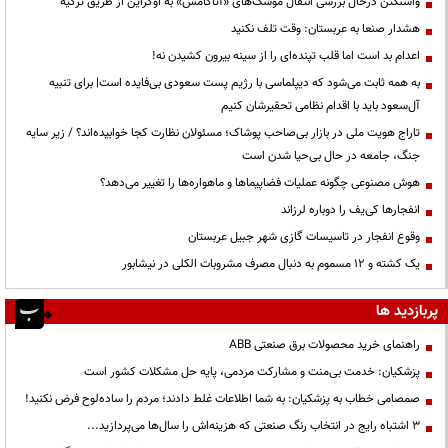
واشنگتن درحال بررسی انتقال موشک‌های «آتاکامس» به اوکراین از طریق ترکیه
هشدار صنعا به عربستان: وقت تلف نکنید
اعدام بد است اما قلب تپنده‌ای را از سینه بیرون کشیدن نه!
به همه ثابت می‌شود که دیپلماسی با رژیم پست سعودی بی‌فایده است| برای تنبیه
آل‌سعود باید با اقدام نظامی تحقیرشان کنیم
تاراج هویت ملی در بازار بی‌صاحب پوشاک؛ مسئولان نظارت کجا خوابیده‌اند؟ / زیر سایه
جنگ، جامعه در حال بی‌حیا شدن است
هوش مصنوعی چگونه عملیات فضاپیماها و ماهواره‌ها را تغییر می‌دهد؟
انفجارها کی‌یف را دوباره لرزاند
وقوع انفجار در تاسیسات گازی شهر جبیل عربستان
یک کشته و ۱۲ مسموم به دنبال مصرف مشروبات الکلی در نیشابور
پربازدید ها
راهنمای خرید محصولات برق صنعتی ABB
پزشکیان: خدمت بی‌منت و مشارکت مردمی، پایه حل مشکلات کشور است
صمصامی خطاب به پزشکیان: به شما اطلاعات غلط دادند؛ مردم را ساده‌لوح فرض نکنید!
3 اشتباه رایج در انتخاب رنگ صنعتی که هزینه‌اش را سال‌ها می‌پردازید...