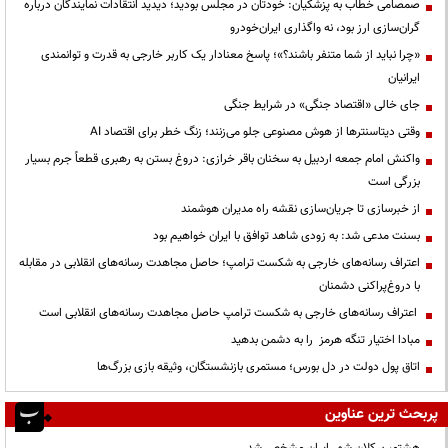
صمصامی خطاب به پزشکیان: خودتان در مجلس بودید؛ دیدید انتقادات نمایندگان درباره
گران‌سازی ارز بود، نه واگذاری ایران‌خودرو
«چرا نباید از شما متنفر باشند؟»؛ پاسخ معنادار یک کاربر خارجی به قدرت و توانمندی
ایرانیان
جای خالی «اقتصاد جنگی» در شرایط جنگی
وقتی دیتاسنترها از هوش مصنوعی جلو می‌زنند؛ زنگ خطر برای اقتصاد AI
واکنش امام جمعه اردبیل به سخنان باقر خرازی: دروغ بستن به رهبری قطعاً جرم بسیار
بزرگی است
از خبرسازی تا جریان‌سازی نقشه راه مدیران هوشمند
بسنت مدعی شد: به زودی شاهد توافق با ایران خواهیم بود
اعتراف رسانه‌های خارجی به شکست ترامپ؛ حاصل مجاهدت رسانه‌های انقلابی در مقابله
با دروغ‌پراکنی دشمنان
اعتراف رسانه‌های خارجی به شکست ترامپ حاصل مجاهدت رسانه‌های انقلابی است
مبادا اختیار تنگه هرمز را به دشمن بدهید
اتاق پول دولت در دل بورس؛ مستمری بازنشستگان، وثیقه بازی بزرگ‌ها
پربحث ترین عناوین
هشتمین کلان شهر ایران مشخص شد