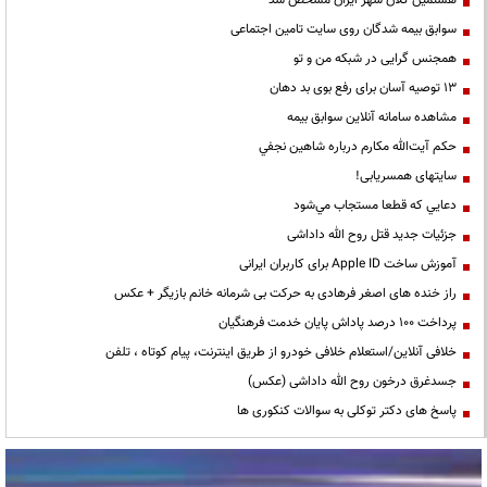
سوابق بیمه شدگان روی سایت تامین اجتماعی
همجنس گرایی در شبکه من و تو
13 توصیه آسان برای رفع بوی بد دهان
مشاهده سامانه آنلاين سوابق بیمه
حكم آيت‌الله مكارم درباره شاهين نجفي
سایتهای همسریابی!
دعايي كه قطعا مستجاب مي‌شود
جزئیات جدید قتل روح الله داداشی
آموزش ساخت Apple ID برای کاربران ایرانی
راز خنده های اصغر فرهادی به حرکت بی شرمانه خانم بازیگر + عکس
پرداخت ۱۰۰ درصد پاداش پایان خدمت فرهنگیان
خلافی آنلاین/استعلام خلافی خودرو از طریق اینترنت، پیام کوتاه ، تلفن
جسدغرق درخون روح الله داداشی (عکس)
پاسخ های دکتر توکلی به سوالات کنکوری ها