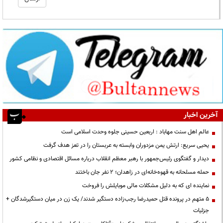
آخرین اخبار
عالم اهل سنت مهاباد : اربعین حسینی جلوه وحدت اسلامی است
یحیی سریع: ارتش یمن مزدوران وابسته به عربستان را در تعز هدف گرفت
دیدار و گفتگوی رئیس‌جمهور با رهبر معظم انقلاب درباره مسائل اقتصادی و نظامی کشور
حمله مسلحانه به قهوه‌خانه‌ای در زاهدان؛ ۲ نفر جان باختند
نماینده ای که به دلیل مشکلات مالی موبایلش را فروخت
۵ متهم در پرونده قتل حمیدرضا رجب‌زاده دستگیر شدند/ یک زن در میان دستگیرشدگان +
جزئیات