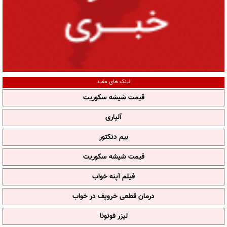
لینک های مفید
قیمت شیشه سکوریت
آلپاری
بیم دتکتور
قیمت شیشه سکوریت
فیلم آپنه خواب
درمان قطعی خروپف در خواب
لیزر فوتونا