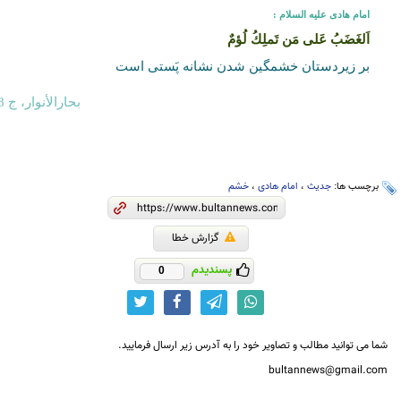
امام هادى عليه‏ السلام :
اَلغَضَبُ عَلى مَن تَملِكُ لُؤمٌ
بر زيردستان خشمگين شدن نشانه پَستى است
بحارالأنوار، ج 78، ص 370، ح 4
برچسب ها:
جدیث
،
امام هادی
،
خشم
گزارش خطا
پسندیدم
0
شما می توانید مطالب و تصاویر خود را به آدرس زیر ارسال فرمایید.
bultannews@gmail.com