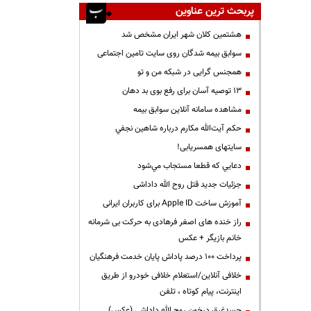
پربحث ترین عناوین
هشتمین کلان شهر ایران مشخص شد
سوابق بیمه شدگان روی سایت تامین اجتماعی
همجنس گرایی در شبکه من و تو
13 توصیه آسان برای رفع بوی بد دهان
مشاهده سامانه آنلاين سوابق بیمه
حكم آيت‌الله مكارم درباره شاهين نجفي
سایتهای همسریابی!
دعايي كه قطعا مستجاب مي‌شود
جزئیات جدید قتل روح الله داداشی
آموزش ساخت Apple ID برای کاربران ایرانی
راز خنده های اصغر فرهادی به حرکت بی شرمانه
خانم بازیگر + عکس
پرداخت ۱۰۰ درصد پاداش پایان خدمت فرهنگیان
خلافی آنلاین/استعلام خلافی خودرو از طریق
اینترنت، پیام کوتاه ، تلفن
جسدغرق درخون روح الله داداشی (عکس)