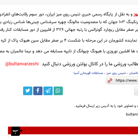
وز
و به نقل از پایگاه رسمی خبری تنیس روی میز ایران، دور سوم رقابت‌های انفرادی قه
نوشاد عالمیان با رنکینگ 103 جهان که با مصدومیت مالونگ چهره سرشناس چینی‌ها شنا
ن در این مرحله با شکست 4 بر صفر مقابل سین هیوک پاک از کره شمالی حذف شد.
ت ها افشین نوروزی با هیونگ چیوانگ از تایپه مسابقه می دهد و نیما عالمیان به م
لب ورزشی ما را در کانال بولتن ورزشی دنبال کنید
bultanvarzeshi@
المیان
،
تنیس روی میز
،
مسابقات قهرمانی آسیا
و تصاویر خود را به آدرس زیر ارسال فرمایید.
bulta