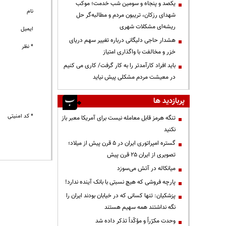
یکصد و پنجاه و سومین شب خدمت؛ موکب
نام
شهدای رزکان، تریبون مردم و مطالبه‌گر حل
ریشه‌ای مشکلات شهری
ایمیل
هشدار حاجی دلیگانی درباره تغییر سهم دریای
* نظر
خزر و مخالفت با واگذاری امتیاز
باید افراد کارآمدتر را به کار گرفت/ کاری می کنیم
در معیشت مردم مشکلی پیش نیاید
پربازدید ها
* کد امنیتی
تنگه هرمز قابل معامله نیست برای آمریکا معبر باز
نکنید
گستره امپراتوری ایران در ۵ قرن پیش از میلاد؛
تصویری از ایران ۲۵ قرن پیش
میانکاله در آتش می‌سوزد
پارچه فروشی که هیچ نسبتی با بانک آینده ندارد!
پزشکیان: تنها کسانی که در خیابان بودند ایران را
نگه نداشتند همه سهیم هستند
وحدت مکرّراً و مؤکّداً تذکر داده شد