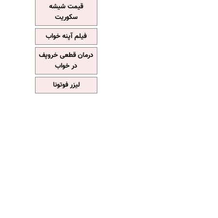
قیمت شیشه
سکوریت
فیلم آپنه خواب
درمان قطعی خروپف
در خواب
لیزر فوتونا