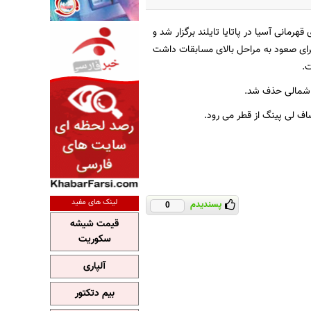
رمانی آسیا در پاتایا تایلند برگزار شد و
س زیادی برای صعود به مراحل بالای مسابقات داشت
صاف لی پینگ از قطر می رود.
لینک های مفید
پسندیدم
0
قیمت شیشه
سکوریت
آلپاری
بیم دتکتور