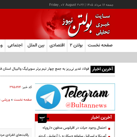
جمعه ۱۶ مرداد ۱۴۰۵
|
Friday , 07 August 2026
صفحه نخست
بولتن ۲
اقتصادی
بین الملل
اجتماعی
ور
آخرین اخبار
فولاد غدیر نی‌ریز به جمع چهار تیم برتر سوپرلیگ والیبال استان
کد خبر:
۲۹۵۸۹۴
صفحه نخست
»
ورزشی
»
آخرین اخبار
احتمال وجود حیات در اقیانوس مدفون «اروپا»
رقابت‌های انفرادی مرد
آمریکا و اسرائیل سامانه «پیکان» را آزمایش کردند