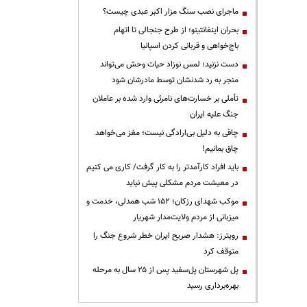
ماجرای نصب سنگ مزار اکبر عبدی چیست؟
بحران اینفانتینو؛ از طرح جنجالی تا اتهام
باج‌خواهی و قربانی کردن اسپانیا
دست نزنید؛ لمس نوزاد حیات وحش می‌تواند
منجر به رد شدنشان توسط مادرشان شود
تأملی بر خسارت‌های نامرئی وارد شده بر عاملان
جنگ علیه ایران
چاقی به دلیل بی‌ارادگی نیست؛ مغز می‌خواهد
چاق بمانیم!
باید افراد کارآمدتر را به کار گرفت/ کاری می کنیم
در معیشت مردم مشکلی پیش نیاید
موکب شهدای رزکان؛ ۱۵۲ شب همدلی، خدمت و
میزبانی از مردم ولایت‌مدار شهریار
رویترز: هشدار صریح ایران خطر شروع جنگ را
متوقف کرد
پل شهرستان پل‌سفید پس از ۲۵ سال به مرحله
بهره‌برداری رسید