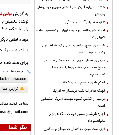
هشدار درباره فروش حواله‌های صوری خودروهای
به گزارش
بولتن نی
وارداتی
۷ توصیه برای آغاز نویسندگی
ولی با شکست 4 بر صفر مقابل ریچارد گونزالس با رتبه جهانی 326 از فلیپین از دور مسابقات کنار رفت.
احیای شن‌چاله‌های جنوب تهران درکمیسیون ماده
۵نهایی شد
میعاد لطفی دیگر نماینده کشورما
خادمیان: هیچ شفیعی برای زن نزد خداوند بهتر از
در ادامه این رقاب
رضایت شوهر نیست
سربازانِ خیابانِ ظهور؛ ملتِ مبعوثِ رودسر در
برای مشاهده مطا
پاسخ به دشمن: «خیابان‌ها را به ناامیدان
برچسب ها:
نوشاد ع
نمی‌دهیم»
اعلام پایان مراسم اربعین ۱۴۰۵
گزارش خطا
توقف صادرات نفت عربستان به آمریکا
ترامپ از افشای کمبود مهمات آمریکا خشمگین
شما می توانید مطالب 
است
nnews@gmail.com
اجازه باز شدن مسیر دوم در تنگه هرمز را
نخواهیم داد
نظر شما
فرق است میان مجاهدان در میدان و ساکتین