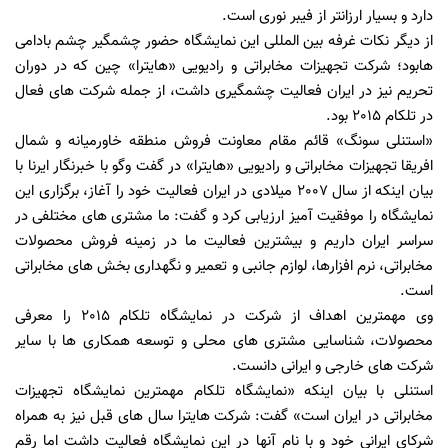
دارد و بسیار ارزانتر از فیبر نوری است.
از دیگر نکات غرفه بین المللی این نمایشگاه حضور چشمگیر چشم بادامی
هابود؛ شرکت تجهیزات مخابراتی و رادیویی «هایترا» چین که در دوران
تحریم نیز در ایران فعالیت چشمگیری داشت، از جمله شرکت های فعال
در تلکام 2015 بود.
«استنلی سونگ» قائم مقام معاونت فروش منطقه خاورمیانه و شمال
افریقا تجهیزات مخابراتی و رادیویی «هایترا» در گفت وگو با خبرنگار ایرنا با
بیان اینکه از سال 2007 میلادی در ایران فعالیت خود را آغاز، برگزاری این
نمایشگاه را موفقیت آمیز ارزیابی کرد و گفت: ما مشتری های مختلفی در
سراسر ایران داریم و بیشترین فعالیت ما در زمینه فروش محصولات
مخابراتی، نرم افزارها، لوازم جانبی و تعمیر و نگهداری بخش های مخابراتی
است.
وی مهمترین اهداف از شرکت در نمایشگاه تلکام 2015 را معرفی
محصولات، شناسایی مشتری های محلی و توسعه همکاری ها با سایر
شرکت های خارجی و ایرانی دانست.
استنلی با بیان اینکه «نمایشگاه تلکام مهمترین نمایشگاه تجهیزات
مخابراتی در ایران است» گفت: شرکت هایترا سال های قبل نیز به همراه
شرکای ایرانی خود و با نام آنها در این نمایشگاه فعالیت داشت اما رقم