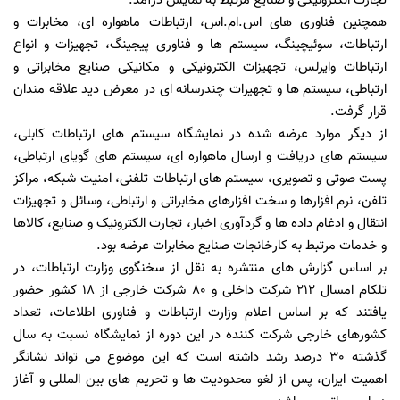
تجارت الکترونیکی و صنایع مرتبط به نمایش درآمد.
همچنین فناوری های اس.ام.اس، ارتباطات ماهواره ای، مخابرات و
ارتباطات، سوئیچینگ، سیستم ها و فناوری پیجینگ، تجهیزات و انواع
ارتباطات وایرلس، تجهیزات الکترونیکی و مکانیکی صنایع مخابراتی و
ارتباطی، سیستم ها و تجهیزات چندرسانه ای در معرض دید علاقه مندان
قرار گرفت.
از دیگر موارد عرضه شده در نمایشگاه سیستم های ارتباطات کابلی،
سیستم های دریافت و ارسال ماهواره ای، سیستم های گویای ارتباطی،
پست صوتی و تصویری، سیستم های ارتباطات تلفنی، امنیت شبکه، مراکز
تلفن، نرم افزارها و سخت افزارهای مخابراتی و ارتباطی، وسائل و تجهیزات
انتقال و ادغام داده ها و گردآوری اخبار، تجارت الکترونیک و صنایع، کالاها
و خدمات مرتبط به کارخانجات صنایع مخابرات عرضه بود.
بر اساس گزارش های منتشره به نقل از سخنگوی وزارت ارتباطات، در
تلکام امسال 212 شرکت داخلی و 80 شرکت خارجی از 18 کشور حضور
یافتند که بر اساس اعلام وزارت ارتباطات و فناوری اطلاعات، تعداد
کشورهای خارجی شرکت کننده در این دوره از نمایشگاه نسبت به سال
گذشته 30 درصد رشد داشته است که این موضوع می تواند نشانگر
اهمیت ایران، پس از لغو محدودیت ها و تحریم های بین المللی و آغاز