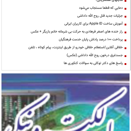
سایتهای همسریابی!
دعايي كه قطعا مستجاب مي‌شود
جزئیات جدید قتل روح الله داداشی
آموزش ساخت Apple ID برای کاربران ایرانی
راز خنده های اصغر فرهادی به حرکت بی شرمانه خانم بازیگر + عکس
پرداخت ۱۰۰ درصد پاداش پایان خدمت فرهنگیان
خلافی آنلاین/استعلام خلافی خودرو از طریق اینترنت، پیام کوتاه ، تلفن
جسدغرق درخون روح الله داداشی (عکس)
پاسخ های دکتر توکلی به سوالات کنکوری ها