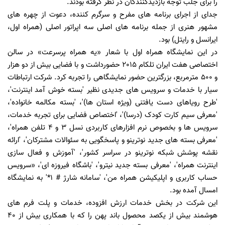
را برای جلب توجه بازدیدکنندگان در نظر گرفته بودند.
جدای از اجرای برنامه های مفرح و سرگرم کننده، دعوت از چهره های
مشهور هنری از جمله برنامه های اصلی سه اپراتور اصلی (همراه اول،
ایرانسل و رایتل) بود.
در این نمایشگاه همراه اول با شعار «یه همراه پرسرعت» در سالن
اختصاصی هفت ایران تلکام 2015 حضورداشت و با فضایی بیش از دو هزار
و 500 مترمربع، بزرگترین حضور نمایشگاهی را تجربه کرد. شرکت ارتباطات
سیار با خدمات و سرویس های جدیدی نظیر 'بسته خوش آمد اینترنت'،
'طرح رویاهای دست یافتنی (ویژه استان ها)'، 'بسته مکالمه خانواده'،
'معرفی سیم کارت کودک (درسا)'، 'اختصاص فضایی برای تجربه خدمات،
سرویس ها و بخصوص نرم افزارهای کاربردی نسل 3 و 4 تلفن همراه'،
'معرفی بسته های جدید نوترینو و پاسخگویی به سئوالات مشترکان'، 'ارائه
نقشه پوشش شبکه نوترینو در سراسر کشور'، 'آموزش و فعال سازی
اینترنت همراه'، 'معرفی بسته جدید نیترو'، 'باشگاه فیروزه ای'، «سرویس
حساب کاربری و اپلیکیشن همراه من'، 'سامانه شارژ # 1*' به نمایشگاه
امسال آمده بود.
این شرکت در بخش خدمات ارزش افزوده، خدمات و پلت فرم های
هوشمند بیش از یکصد محصول باند پهن را که با همکاری بیش از 40