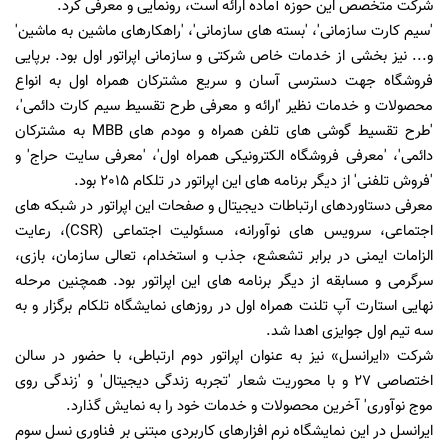
شرکت متخصص این حوزه آماده ارائه است، رونمایی و معرفی کرد.
'سیم کارت سازمانی'، 'بسته های سازمانی'، 'راهکارهای ماشین به ماشین'
و... نیز بخشی از خدمات خاص شرکتی و سازمانی اپراتور اول بود. برپایی
فروشگاه جهت دسترسی آسان و سریع مشترکان همراه اول به انواع
محصولات و خدمات نظیر 'ارائه و معرفی طرح تقسیط سیم کارت دائمی'،
'طرح تقسیط گوشی های تلفن همراه و مودم های MBB به مشترکان
دائمی'، 'معرفی فروشگاه الکترونیکی همراه اول'، 'معرفی سایت حراج' و
'فروش تلفنی' از دیگر برنامه های این اپراتور در تلکام 2015 بود.
معرفی دستاوردهای ارتباطات دیجیتال و صفحات این اپراتور در شبکه های
اجتماعی، سرویس های نوآورانه، مسئولیت اجتماعی (CSR)، رعایت
الزامات ایمنی در برابر تشعشع، جذب و استخدام، تعالی سازمان، بازی،
سرگرمی و مسابقه از دیگر برنامه های این اپراتور بود. همچنین مرحله
نهایی استارت آپ تلنت همراه اول در روزهای نمایشگاه تلکام برگزار و به
سه تیم اول جوایزی اهدا شد.
شرکت «ایرانسل» نیز به عنوان اپراتور دوم ارتباطی، با حضور در سالن
اختصاصی 27 و با محوریت شعار 'تجربه زندگی دیجیتال' و 'زندگی روی
موج نوآوری' آخرین محصولات و خدمات خود را به نمایش گذارد.
ایرانسل در این نمایشگاه نرم افزارهای کاربردی مبتنی بر فناوری نسل سوم