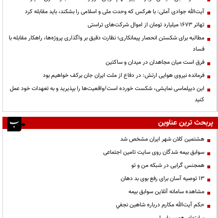
آیت‌الله جوادی آملی: با هرکس که وحدت ملی و اسلامی را بشکند، باید مقابله کرد
تهاتر ۱۶۷۳ میلیارد تومان از اموال شرکت‌های تراستی
مطالبه برای شکستن انحصار پیمانکاری؛ نظارت دقیق بر واگذاری پروژه‌ها، راهکار مقابله با
فساد
فرق است میان مجاهدان در میدان و ساکتین
فرمانده نیروی هوایی ارتش: در دفاع از ملت ایران جان برکف خواهیم بود
این دیپلماسی نمایشی، شکست خورده است/واقعیت‌ها را بپذیرید و به تعهدات خود عمل
کنید
پربحث ترین عناوین
هشتمین کلان شهر ایران مشخص شد
سوابق بیمه شدگان روی سایت تامین اجتماعی
همجنس گرایی در شبکه من و تو
13 توصیه آسان برای رفع بوی بد دهان
مشاهده سامانه آنلاين سوابق بیمه
حكم آيت‌الله مكارم درباره شاهين نجفي