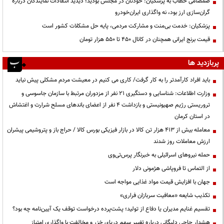
صمصامی خطاب به پزشکیان: خودتان در مجلس بودید؛ دیدید انتقادات نمایندگان درباره
گران‌سازی ارز بود، نه واگذاری ایران‌خودرو
پزشکیان: خدمت بی‌منت و مشارکت مردمی، پایه حل مشکلات کشور است
قیمت‌ برنج ایرانی همچنان در کانال ۴۵۰ تا ۵۵۰ هزار تومان
پربازدید ها
باید افراد کارآمدتر را به کار گرفت/ کاری می کنیم در معیشت مردم مشکلی پیش نیاید
وزارت اطلاعات: شناسایی و دستگیری ۲۱ نفر از مزدوران مرتبط با سازمان جاسوسی و
تروریستی رژیم صهیونیستی و بازداشت ۴ نفر از اعضای باندهای مسلح شرارت و اغتشاش
در استان کرمان
معامله بیش از ۴۱۳ هزار تن کالا در بازار فیزیکی بورس کالا / حراج باز و پتروشیمی پیشران
ارزش معاملات روز شدند
حمله نیروهای اسرائیلی به خبرنگار پرس‌تی‌وی
از التماس تا فروپاشی هژمونی دلار
جهان با افزایش قیمت مواد غذایی مواجه است
تکذیب شایعه «معافیت سربازان فراری»
تقسیم غنایم مدیران یا دفاع از تولید؛ پشت‌پرده درخواست توقف یک آیین‌نامه چه بود؟
هشدار حاجی دلیگانی درباره تغییر سهم دریای خزر و مخالفت با واگذاری امتیاز