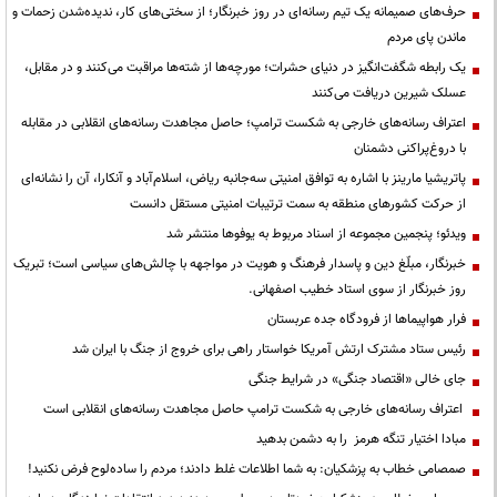
حرف‌های صمیمانه یک تیم رسانه‌ای در روز خبرنگار؛ از سختی‌های کار، ندیده‌شدن زحمات و
ماندن پای مردم
یک رابطه شگفت‌انگیز در دنیای حشرات؛ مورچه‌ها از شته‌ها مراقبت می‌کنند و در مقابل،
عسلک شیرین دریافت می‌کنند
اعتراف رسانه‌های خارجی به شکست ترامپ؛ حاصل مجاهدت رسانه‌های انقلابی در مقابله
با دروغ‌پراکنی دشمنان
پاتریشیا مارینز با اشاره به توافق امنیتی سه‌جانبه ریاض، اسلام‌آباد و آنکارا، آن را نشانه‌ای
از حرکت کشورهای منطقه به سمت ترتیبات امنیتی مستقل دانست
ویدئو؛ پنجمین مجموعه از اسناد مربوط به یوفوها منتشر شد
خبرنگار، مبلّغ دین و پاسدار فرهنگ و هویت در مواجهه با چالش‌های سیاسی است؛ تبریک
روز خبرنگار از سوی استاد خطیب اصفهانی.
فرار هواپیماها از فرودگاه جده عربستان
رئیس ستاد مشترک ارتش آمریکا خواستار راهی برای خروج از جنگ با ایران شد
جای خالی «اقتصاد جنگی» در شرایط جنگی
اعتراف رسانه‌های خارجی به شکست ترامپ حاصل مجاهدت رسانه‌های انقلابی است
مبادا اختیار تنگه هرمز را به دشمن بدهید
صمصامی خطاب به پزشکیان: به شما اطلاعات غلط دادند؛ مردم را ساده‌لوح فرض نکنید!