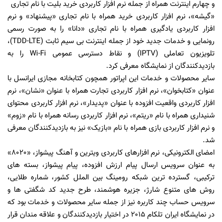
و چهارم اینترنت همراه از جمله نرم افزار کاربردی خرید بلیت با نام تجاری
«گیشه»، نرم افزار کاربردی خرید همراه با نام تجاری «پیشنهاد» و نرم
افزار کاربردی یادگیری همراه با نام تجاری «دانا» را به صورت رسمی
رونمایی و خدمات جدید خود از جمله اینترنت بی سیم ثابت (TDD-LTE)،
تلویزیون تعاملی (IPTV) و نقاط دسترسی عمومی Wi-Fi را به
بازدیدکنندگان از نمایشگاه معرفی کرد.
سایر محصولات و خدمات این اپراتور همچون کتابخانه مجازی ایرانسل با
عنوان «کتابخوان»، نرم افزار کاربردی تجارت همراه با عنوان «نشان»، نرم
افزار کاربردی واقعیت افزوده با عنوان «پدیدار»، نرم افزار کاربردی محتوای
شنیداری همراه با نام «ریتم»، نرم افزار کاربردی رسانه همراه با نام «زوم»
و نرم افزار کاربردی بازی همراه با نام «بازیک» نیز به بازدیدکنندگان معرفی
شد.
امضای الکترونیکی، نرم افزارهای کاربردی ویترین و آهنگ پیشواز، «8020»
به عنوان سرویس ارسال پیام ارزش افزوده، پیام پیشواز، بسته های
ترکیبی، گسترده ترین شبکه رومینگ بین الملل کشور، شماره طلایی،
روش های متنوع شارژ، جزیره هوشمند، طرح جدید کد شگفتی ها و
سرویس حساب چند کاربره نیز از جمله سایر محصولات و خدمات بود که
در نمایشگاه ایران تلکام 2015 در اختیار بازدیدکنندگان و علاقه مندان قرار