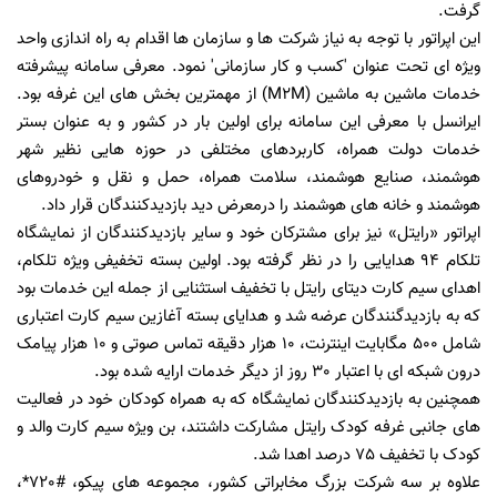
گرفت.
این اپراتور با توجه به نیاز شرکت ها و سازمان ها اقدام به راه اندازی واحد
ویژه ای تحت عنوان 'کسب و کار سازمانی' نمود. معرفی سامانه پیشرفته
خدمات ماشین به ماشین (M2M) از مهمترین بخش های این غرفه بود.
ایرانسل با معرفی این سامانه برای اولین بار در کشور و به عنوان بستر
خدمات دولت همراه، کاربردهای مختلفی در حوزه هایی نظیر شهر
هوشمند، صنایع هوشمند، سلامت همراه، حمل و نقل و خودروهای
هوشمند و خانه های هوشمند را درمعرض دید بازدیدکنندگان قرار داد.
اپراتور «رایتل» نیز برای مشترکان خود و سایر بازدیدکنندگان از نمایشگاه
تلکام 94 هدایایی را در نظر گرفته بود. اولین بسته تخفیفی ویژه تلکام،
اهدای سیم کارت دیتای رایتل با تخفیف استثنایی از جمله این خدمات بود
که به بازدیدگنندگان عرضه شد و هدایای بسته آغازین سیم کارت اعتباری
شامل 500 مگابایت اینترنت، 10 هزار دقیقه تماس صوتی و 10 هزار پیامک
درون شبکه ای با اعتبار 30 روز از دیگر خدمات ارایه شده بود.
همچنین به بازدیدکنندگان نمایشگاه که به همراه کودکان خود در فعالیت
های جانبی غرفه کودک رایتل مشارکت داشتند، بن ویژه سیم کارت والد و
کودک با تخفیف 75 درصد اهدا شد.
علاوه بر سه شرکت بزرگ مخابراتی کشور، مجموعه های پیکو، #720*،