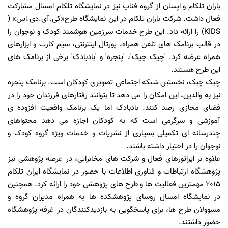
باران تلکام و اپسان از گروه فناپ نیز در نمایشگاه تلکام امسال مشارکت
فعال داشت. شرکت باران تلکام در این نمایشگاه طرح«کی.آی.دی.اس» (
KIDS) را ارائه داد. این طرح خدمات سرزمین هوشمند کودک و نوجوان را
در قالب برنامک های تلفن همراه، پورتال اینترنتی، سیم کارت و ابزارهای
همراه عرضه کرد. 'چیک چیک'، 'پنجره' و 'بادبادک' برخی از برنامک های
این طرح هستند.
چیک چیک، نخستین شبکه اجتماعی تصویری کودکان است. برنامک پنجره
نیز به والدین، این امکان را می دهد تا بتوانند رفتارهای فرزندان خود را در
فضای مجازی رصد کنند. بادبادک اما یک برنامک واقعیت افزوده ی
آموزشی و سرگرمی است که به کودکان اجازه می دهد محتواهای
چندرسانه ای تکمیلی بسیاری از نشریات و خدمات ویژه گروه کودک و
نوجوان را در اختیار داشته باشند.
علاوه بر اپراتورهای فعال و شرکت های مخابراتی، در عرصه پژوهشی نیز
پژوهشگاه ارتباطات و فناوری اطلاعات با حضور در نمایشگاه ایران تلکام
2015 مهمترین فعالیت ها و طرح های پژوهشی خود را ارائه کرد. همچنین
در نمایشگاه امسال روسای پژوهشکده ها به همراه مدیران گروه و
مسوولان طرح ها، برای پاسخگویی به بازدیدکنندگان در غرفه پژوهشگاه
حضور داشتند.