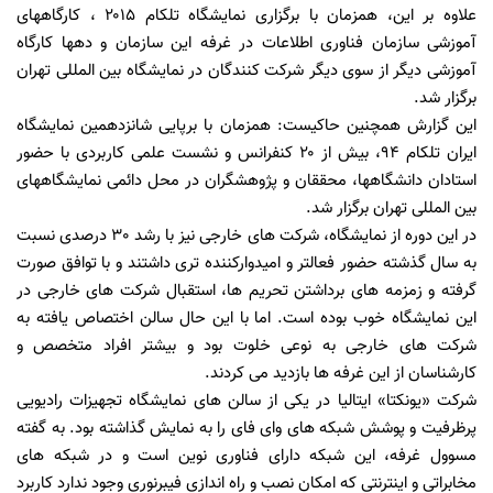
علاوه بر این، همزمان با برگزاری نمایشگاه تلکام ۲۰۱۵ ، کارگاههای
آموزشی سازمان فناوری اطلاعات در غرفه این سازمان و دهها کارگاه
آموزشی دیگر از سوی دیگر شرکت کنندگان در نمایشگاه بین المللی تهران
برگزار شد.
این گزارش همچنین حاکیست: همزمان با برپایی شانزدهمین نمایشگاه
ایران تلکام ۹۴، بیش از ۲۰ کنفرانس و نشست علمی کاربردی با حضور
استادان دانشگاهها، محققان و پژوهشگران در محل دائمی نمایشگاههای
بین المللی تهران برگزار شد.
در این دوره از نمایشگاه، شرکت های خارجی نیز با رشد 30 درصدی نسبت
به سال گذشته حضور فعالتر و امیدوارکننده تری داشتند و با توافق صورت
گرفته و زمزمه های برداشتن تحریم ها، استقبال شرکت های خارجی در
این نمایشگاه خوب بوده است. اما با این حال سالن اختصاص یافته به
شرکت های خارجی به نوعی خلوت بود و بیشتر افراد متخصص و
کارشناسان از این غرفه ها بازدید می کردند.
شرکت «یونکتا» ایتالیا در یکی از سالن های نمایشگاه تجهیزات رادیویی
پرظرفیت و پوشش شبکه های وای فای را به نمایش گذاشته بود. به گفته
مسوول غرفه، این شبکه دارای فناوری نوین است و در شبکه های
مخابراتی و اینترنتی که امکان نصب و راه اندازی فیبرنوری وجود ندارد کاربرد