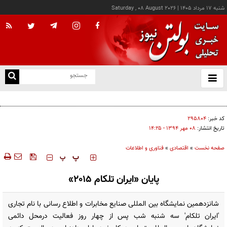
شنبه ۱۷ مرداد ۱۴۰۵
|
Saturday , 08 August 2026
از
و
ته
جهان با افزایش قیمت مواد غذایی مواجه است
ن
نو
کد خبر:
۲۹۵۸۰۴
تاریخ انتشار:
۰۸ مهر ۱۳۹۴ - ۱۴:۲۵
صفحه نخست
»
اقتصادی
»
فناوری و اطلاعات
‍‍‍ پ
پ
پایان «ایران تلکام 2015»
شانزدهمین نمایشگاه بین المللی صنایع مخابرات و اطلاع رسانی با نام تجاری
'ایران تلکام' سه شنبه شب پس از چهار روز فعالیت درمحل دائمی