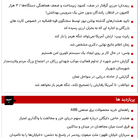
ریمـدان؛ مرزی گرفتار در صف، کمبود زیرساخت و ضعف هماهنگی دستگاه‌ها / ۳ هزار
کامیون در انتظار، رانندگان بدون حتی یک سرویس بهداشتی!
تایید هشدارهای گذشته بولتن نیوز توسط سخنگوی قوه قضائیه در خصوص کارت های
بارزگانی و اجاره ای که به بحران ارزی رسیده اند
رابرت پیپ: ارتش آمریکا نمی‌تواند تنگه هرمز را باز کند
زمان اعلام نتایج نهایی دکتری مشخص شد
ونس: در حال کار بر روی ایجاد یک سیستم ناوبری امن هستیم
گزارش «خبر شهر» از تداوم فعالیت موکب شهدای رزکان در اجتماع بزرگ مردم ولایت‌مدار
شهرستان شهریار
گزارشی از حادثه دریایی در سواحل عمان
ذوالقدر: تا آمریکا رفتارش را تصحیح نکند، تنگه هرمز باز نخواهد شد
پربازدید ها
راهنمای خرید محصولات برق صنعتی ABB
هشدار حاجی دلیگانی درباره تغییر سهم دریای خزر و مخالفت با واگذاری امتیاز
فرق است میان مجاهدان در میدان و ساکتین
سربازانِ خیابانِ ظهور؛ ملتِ مبعوثِ رودسر در پاسخ به دشمن: «خیابان‌ها را به ناامیدان