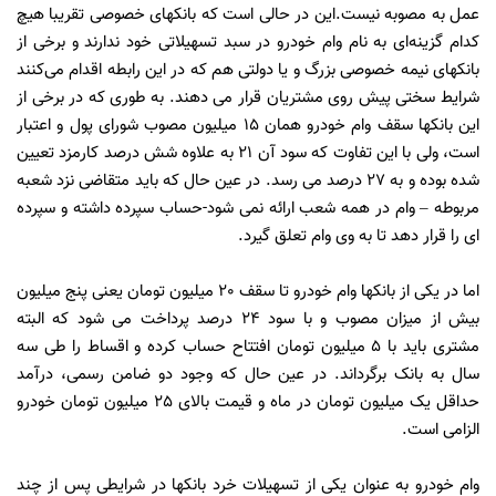
عمل به مصوبه نیست.این در حالی است که بانکهای خصوصی تقریبا هیچ
کدام گزینه‌ای به نام وام خودرو در سبد تسهیلاتی خود ندارند و برخی از
بانکهای نیمه خصوصی بزرگ و یا دولتی هم که در این رابطه اقدام می‌کنند
شرایط سختی پیش روی مشتریان قرار می دهند. به طوری که در برخی از
این بانکها سقف وام خودرو همان 15 میلیون مصوب شورای پول و اعتبار
است، ولی با این تفاوت که سود آن 21 به علاوه شش درصد کارمزد تعیین
شده بوده و به 27 درصد می رسد. در عین حال که باید متقاضی نزد شعبه
مربوطه – وام در همه شعب ارائه نمی شود-حساب سپرده داشته و سپرده
ای را قرار دهد تا به وی وام تعلق گیرد.
اما در یکی از بانکها وام خودرو تا سقف 20 میلیون تومان یعنی پنج میلیون
بیش از میزان مصوب و با سود 24 درصد پرداخت می شود که البته
مشتری باید با 5 میلیون تومان افتتاح حساب کرده و اقساط را طی سه
سال به بانک برگرداند. در عین حال که وجود دو ضامن رسمی، درآمد
حداقل یک میلیون تومان در ماه و قیمت بالای 25 میلیون تومان خودرو
الزامی است.
وام خودرو به عنوان یکی از تسهیلات خرد بانکها در شرایطی پس از چند