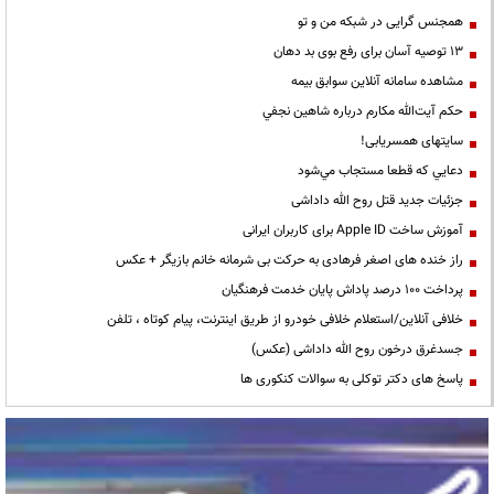
همجنس گرایی در شبکه من و تو
13 توصیه آسان برای رفع بوی بد دهان
مشاهده سامانه آنلاين سوابق بیمه
حكم آيت‌الله مكارم درباره شاهين نجفي
سایتهای همسریابی!
دعايي كه قطعا مستجاب مي‌شود
جزئیات جدید قتل روح الله داداشی
آموزش ساخت Apple ID برای کاربران ایرانی
راز خنده های اصغر فرهادی به حرکت بی شرمانه خانم بازیگر + عکس
پرداخت ۱۰۰ درصد پاداش پایان خدمت فرهنگیان
خلافی آنلاین/استعلام خلافی خودرو از طریق اینترنت، پیام کوتاه ، تلفن
جسدغرق درخون روح الله داداشی (عکس)
پاسخ های دکتر توکلی به سوالات کنکوری ها