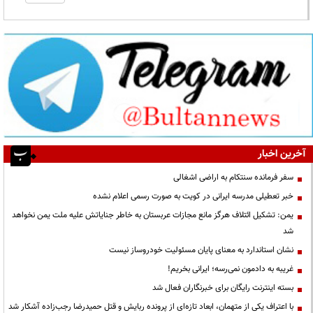
آخرین اخبار
سفر فرمانده سنتکام به اراضی اشغالی
خبر تعطیلی مدرسه ایرانی در کویت به صورت رسمی اعلام نشده
یمن: تشکیل ائتلاف هرگز مانع مجازات عربستان به خاطر جنایاتش علیه ملت یمن نخواهد
شد
نشان استاندارد به معنای پایان مسئولیت خودروساز نیست
غریبه به دادمون نمی‌رسه؛ ایرانی بخریم!
بسته اینترنت رایگان برای خبرنگاران فعال شد
با اعتراف یکی از متهمان، ابعاد تازه‌ای از پرونده ربایش و قتل حمیدرضا رجب‌زاده آشکار شد