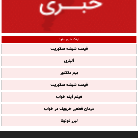
لینک های مفید
قیمت شیشه سکوریت
آلپاری
بیم دتکتور
قیمت شیشه سکوریت
فیلم آپنه خواب
درمان قطعی خروپف در خواب
لیزر فوتونا