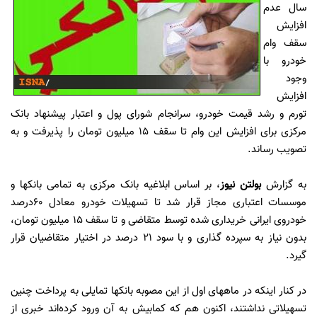
سال عدم
افزایش
سقف وام
خودرو با
وجود
افزایش
تورم و رشد قیمت خودرو، سرانجام شورای پول و اعتبار پیشنهاد بانک
مرکزی برای افزایش این وام تا سقف 15 میلیون تومان را پذیرفت و به
تصویب رساند.
به گزارش
بولتن نیوز
، بر اساس ابلاغیه بانک مرکزی به تمامی بانکها و
موسسات اعتباری مجاز قرار شد تا تسهیلات خودرو معادل 60درصد
خودروی ایرانی خریداری شده توسط متقاضی و تا سقف 15 میلیون تومان،
بدون نیاز به سپرده گذاری و با سود 21 درصد در اختیار متقاضیان قرار
گیرد.
در کنار اینکه در ماههای اول از این مصوبه بانکها تمایلی به پرداخت چنین
تسهیلاتی نداشتند، اکنون هم که کمابیش به آن ورود کرده‌اند خبری از