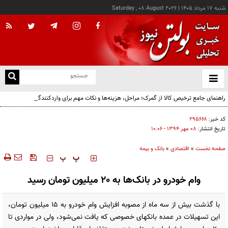
شنبه ۱۷ مرداد ۱۴۰۵
|
Saturday , 08 August 2026
از
و
ته
راهنمای جامع ترخیص کالا از گمرک؛ مراحل، هزینه‌ها و نکات مهم برای واردکنندگان
ن
نو
کد خبر:
۲۹۵۶۶۸
تاریخ انتشار:
۰۸ مهر ۱۳۹۴ - ۱۰:۰۶
صفحه نخست
»
اقتصادی
»
بانک و بیمه
‍‍‍ پ
پ
وام خودرو در بانک‌ها به 20 میلیون تومان رسید
با گذشت بیش از سه ماه از مصوبه افزایش وام خودرو به 15 میلیون تومان،
این تسهیلات در عمده بانکهای خصوصی که یافت نمی‌شود، ولی در مواردی تا