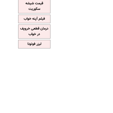
قیمت شیشه
سکوریت
فیلم آپنه خواب
درمان قطعی خروپف
در خواب
لیزر فوتونا