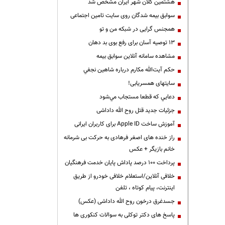
هشتمین کلان شهر ایران مشخص شد
سوابق بیمه شدگان روی سایت تامین اجتماعی
همجنس گرایی در شبکه من و تو
13 توصیه آسان برای رفع بوی بد دهان
مشاهده سامانه آنلاين سوابق بیمه
حكم آيت‌الله مكارم درباره شاهين نجفي
سایتهای همسریابی!
دعايي كه قطعا مستجاب مي‌شود
جزئیات جدید قتل روح الله داداشی
آموزش ساخت Apple ID برای کاربران ایرانی
راز خنده های اصغر فرهادی به حرکت بی شرمانه
خانم بازیگر + عکس
پرداخت ۱۰۰ درصد پاداش پایان خدمت فرهنگیان
خلافی آنلاین/استعلام خلافی خودرو از طریق
اینترنت، پیام کوتاه ، تلفن
جسدغرق درخون روح الله داداشی (عکس)
پاسخ های دکتر توکلی به سوالات کنکوری ها