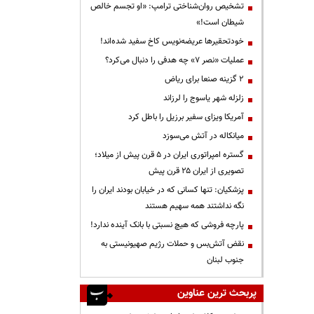
تشخیص روان‌شناختی ترامپ: «او تجسم خالص
شیطان است!»
خودتحقیرها عریضه‌نویس کاخ سفید شده‌اند!
عملیات «نصر ۷» چه هدفی را دنبال می‌کرد؟
۲ گزینه صنعا برای ریاض
زلزله شهر یاسوج را لرزاند
آمریکا ویزای سفیر برزیل را باطل کرد
میانکاله در آتش می‌سوزد
گستره امپراتوری ایران در ۵ قرن پیش از میلاد؛
تصویری از ایران ۲۵ قرن پیش
پزشکیان: تنها کسانی که در خیابان بودند ایران را
نگه نداشتند همه سهیم هستند
پارچه فروشی که هیچ نسبتی با بانک آینده ندارد!
نقض آتش‌بس و حملات رژیم صهیونیستی به
جنوب لبنان
پربحث ترین عناوین