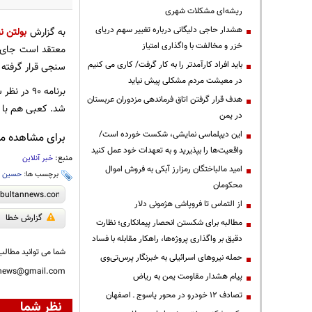
ریشه‌ای مشکلات شهری
هشدار حاجی دلیگانی درباره تغییر سهم دریای
به گزارش
بولتن نی
خزر و مخالفت با واگذاری امتیاز
معتقد است جای م
باید افراد کارآمدتر را به کار گرفت/ کاری می کنیم
سنجی قرار گرفته 
در معیشت مردم مشکلی پیش نیاید
برنامه 90
هدف قرار گرفتن اتاق‌ فرماندهی مزدوران عربستان
شد. کعبی هم با ر
در یمن
این دیپلماسی نمایشی، شکست خورده است/
برای مشاهده مطا
واقعیت‌ها را بپذیرید و به تعهدات خود عمل کنید
منبع:
خبر آنلاین
امید مالباختگان رمزارز آبکی به فروش اموال
برچسب ها:
حسین ک
محکومان
از التماس تا فروپاشی هژمونی دلار
گزارش خطا
مطالبه برای شکستن انحصار پیمانکاری؛ نظارت
دقیق بر واگذاری پروژه‌ها، راهکار مقابله با فساد
شما می توانید مطالب 
حمله نیروهای اسرائیلی به خبرنگار پرس‌تی‌وی
nnews@gmail.com
پیام هشدار مقاومت یمن به ریاض
تصادف ۱۲ خودرو در محور یاسوج ـ اصفهان
نظر شما