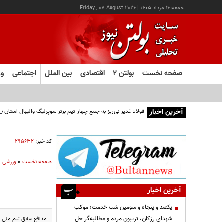
جمعه ۱۶ مرداد ۱۴۰۵
|
Friday , 07 August 2026
صفحه نخست
بولتن ۲
اقتصادی
بین الملل
اجتماعی
ور
آخرین اخبار
فولاد غدیر نی‌ریز به جمع چهار تیم برتر سوپرلیگ والیبال استان
کد خبر:
۲۹۵۶۳۲
صفحه نخست
»
ورزشی
»
آخرین اخبار
یکصد و پنجاه و سومین شب خدمت؛ موکب
شهدای رزکان، تریبون مردم و مطالبه‌گر حل
مدافع سابق تیم ملی ایران می گو