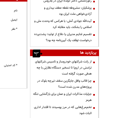
رکوردشکنی دختر دونده ایران در بلاروس
پزشکیان: مشروطه نقطه عطف بیداری و
نام
آزادی‌خواهی ملت ایران بود
ایمیل
آیت‌الله جوادی آملی: با هرکس که وحدت ملی و
اسلامی را بشکند، باید مقابله کرد
* نظر
تقسیم غنایم مدیران یا دفاع از تولید؛ پشت‌پرده
درخواست توقف یک آیین‌نامه چه بود؟
پربازدید ها
از رانت‌ شرکتهای خودروساز و تاسیس شرکتهای
* کد امنیتی
تراستی در اروپا تا تسخیر دستگاه نظارتی با چه
هدفی صورت گرفته است
چرا قالب وافل جایگزین سقف تیرچه بلوک در
پروژه‌های مدرن شده است؟
جزئیات مذاکرات ایران و عمان برای بازگشایی تنگه
هرمز
تخم‌مرغ‌هایی که در مرز پوسیدند تا اقتدار اداری
اثبات شود