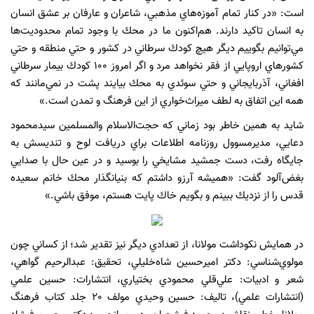
است: «در كنار تمام آموزه‌هاي مذهبي، شاعران و عارفان بر عشق انسان
به انسان تاكيد دارند. هم‌اكنون ما در محك با وجود تمام محدوديت‌ها
مي‌توانيم بگوييم ديگر هيچ كودك سرطاني در كشور و حتي منطقه و حتي
كشورهاي اروپايي از فقر نخواهد مرد و اگر امروز ١٠٠ كودك بيمار سرطاني
افغاني، آذربايجاني و حتي سوئدي به محك بيايند پشت در نمي‌مانند كه
همه اين اتفاق به لطف ميراث‌خواري از اين فرهنگ و تمدن است.»
شايد به همين خاطر بود زماني كه حجت‌الاسلام والمسلمين
سيدمحمود
دعايي، مديرمسوول روزنامه اطلاعات براي دريافت لوح و تنديسش به
جايگاه رفت، دست جمشيد مشايخي را بوسيد و در عين حال با صدايي
بغض‌آلود گفت: ‌«هميشه آرزو داشتم كه بنيانگذار محك خانم سعيده
قدس را از نزديك ببينم و بگويم خاك پايت هستم، موفق باشي.»
در همايش نكوداشت مولانا، از تعدادي ديگر نيز تقدير شد؛ از كساني چون
مولوي‌شناسي: دكتر اميرحسين شاه‌خليلي، تحقيق: عبدالرحيم گواهي،
شعر و ادبيات: علي‌قلي محمودي بختياري، انتشارات: حسين علمي
(انتشارات علمي)، تاليف: حسين وحيدي مولف ٢٠ جلد كتاب فرهنگ