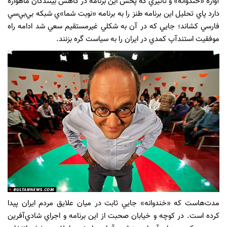
آوازه «خندوانه» و تأثيري كه پخش اين برنامه در كاهش بينندگان ماهواره
دارد پاي تحليل اين برنامه طنز را به برنامه «نوبت شما»ي شبكه بي‌بي‌سي
فارسي كشاند؛ جايي كه در آن به شكلي غيرمستقيم سعي شد ادامه راه
موفقيت استندآپ كمدي در ايران را به سياست گره بزنند.
مدت‌هاست كه «خندوانه» جايي ثابت در ميان علايق مردم ايران پيدا
كرده است. در كوچه و خيابان صحبت از اين برنامه و اجراي شادي‌آفرين