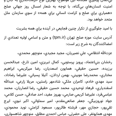
بي‌گمان پيگيري مجدانه اين موضوع، بهترين نوع حرمت‌گذاري به جان و
امنيت انسان‌هاي بي‌گناه، با توجه به شعار امسال روز جهاني صلح
«همياري براي صلح و كرامت انساني براي همه» از سوي سازمان ملل
متحد خواهد بود.
با اميد جلوگيري از تكرار چنين فجايعي در آينده براي همه بشريت
آدرس سايت موزه صلح تهران (
tpm.ir
) و متن و اسامي اوليه تعدادي از
امضاكنندگان به شرح زير است:
عزت‌الله انتظامي، علي نصيريان، مجيد مجيدي، منوچهر محمدي،
رخشان بني‌اعتماد، پرويز پرستويي، كمال تبريزي، امين تارخ، عبدالحسن
برزيده، حسين حقيقي، همايون اسعديان، رضا ميركريمي، ابراهيم
مختاري، محمدرضا موييني، بهمن اردلان، آتيلا پسياني، عليرضا رضاداد،
سيد مهدي خادم، كامران ملكي، شادمهر راستين، مريلا زارعي، عبدالله
اسفندياري، فرهاد توحيدي، محمد حسين حقيقي، رضا انصاريان، محمد
عباسي‌فرد، عليرضا كريمي صارمي، بهروز مفيد، احد صادقي، حسن كلامي،
جواد نوروزبيگي، جعفر صانعي‌مقدم، امير سماواتي، اكبر نبوي، ايرج
تقي‌پور، حجازي مهر، فرشته طائرپور، مسعود كرامتي، نويد محمودي،
مهدي همايونفر، علي حضرتي، عباس احمدي مطلق، منوچهر شاهسواري،