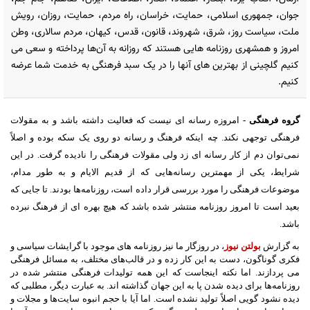
جوان، جمهوری اسلامی، حمایت، خراسان، راه مردم، حمایت، روزان، رویش
ملت، سیاست روز، شرق، شهروند، قانون، قدس، کیهان، مردم سالاری، وطن
امروز و همشهری روزنامه هایی هستند که روزانه به آن‌ها پرداخته و سعی می
کنیم گلچینی از بهترین های آنها را در یک سبد فرهنگی به خدمت شما عرضه
کنیم.
گروه فرهنگی
-
امروزه رسانه ای نیست که فعالیت داشته باشد و به مقولات
فرهنگی توجهی نکند
.
چه اینکه فرهنگ و رسانه دو روی یک سکه بوده و اصلاً
نمی‌توان دم از کار رسانه ای زد ولی مقولات فرهنگی را نادیده گرفت
.
در این
شرایط، یکی از مهمترین رسانه‌هایی که از قدیم الایام و به طور مدام،
موضوعات فرهنگی را مورد بررسی قرار داده است، روزنامه‌ها بودند
.
تا جایی که
بعید است تا امروز روزنامه منتشر شده باشد که هیچ بهره ای از فرهنگ نبرده
باشد
.
به گزارش
بولتن نیوز
،
در روزگار ما نیز روزنامه های موجود با گرایشات سیاسی و
فکری گوناگون، دست به این کار زده و در قالب‌های مختلف، به مسائل فرهنگی
می پردازند
.
اما نکته اینجاست که این همه تولیدات فرهنگی منتشر شده در
روزنامه‌ها برای دیده شدن پا به این جهان گذاشته اند
.
به عبارت دیگر، مطلبی که
دیده نشود گویی اصلاً تولید نشده است
.
اما آیا با حجم انبوه سایت‌ها و مجلات و