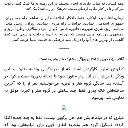
همه کسانی که تمایل دارند به انحای مختلف در این زمینه به ما کمک کنند، دعوت
می‌کنیم تا در کنار ما، به ارتقای صفحه
«
فرهنگ در رسانه
»
کمک کنند
.
آرمان، آفتاب یزد، ابتکار، اعتماد، افکار، اطلاعات، ایران، تفاهم، جام جم، جوان،
جمهوری اسلامی، حمایت، خراسان، راه مردم، حمایت، روزان، رویش ملت،
سیاست روز،
شرق، شهروند، قانون، قدس، کیهان، مردم سالاری، وطن امروز و
همشهری روزنامه هایی هستند که روزانه به آن‌ها پرداخته و سعی می کنیم
گلچینی از بهترین های آنها را در یک سبد فرهنگی به خدمت شما عرضه کنیم
.
*****
آفتاب یزد/ دوری از ابتذال ویژگی مشترک هنر وتجربه است
کیانوش عیاری کارگردانی است که از تجربه‌گرایی واهمه ندارد. رد این
ویژگی را می‌توان در آثار او از «تنوره دیو» تا «خانه پدری» جستجو کرد. در
آستانه یک سالگی گروه هنر و تجربه می‌خواستیم نظر او را که آخرین
ساخته‌اش خانه پدری فقط چند ساعتی در گروه هنر و تجربه موفق به
نمایش شد، بپرسیم.
عیاری که در فیلم‌هایش هم اهل پرگویی نیست، فقط به چند جمله اکتفا
کرد:« تشکیل گروه هنر وتجربه اتفاق خوبی برای فیلم‌هایی بود که