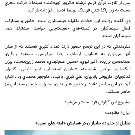
پس از تلاوت قرآن كريم فرشته طائرپور تهيه‌كننده سينما با قرائت شعري
نسبت به زير پاگذاشتن فرهنگ توسط آدميان ابراز انزجار كرد.
وي گفت: روايت اين حوادث تكليف فيلمسازان است. حضور و مشاركت
فعال سينماگران در كميته‌هاي حقيقت‌يابي خواسته مشترك همه
سينماگران است.
هنرمنداني كه در اين تجمع حضور دارند تعداد كثيري هستند كه از ميان
آنها مي‌توان به همايون ارشادي، رضا ميركريمي، مسعود رايگان،
عبدالحسن برزيده، اكبر نبوي، حسين علم‌الهدي، محمد زرين‌دست، بيژن
امكانيان، مرتضي شايسته، همايون اسعديان، امير اثباتي، كامران
قدكچيان، داريوش باباييان، علي‌اكبري، باكيده، منوچهر محمدي و... اشاره
كرد. در اين مراسم علاوه بر حضور هنرمندان، مديران سازمان سينمايي نيز
حاضر هستند.
مشروح اين گزارش فردا منتشر مي‌شود
ایران/ مقاومت
تجلیل از خانواده جانبازان در همایش «آینه های صبور»