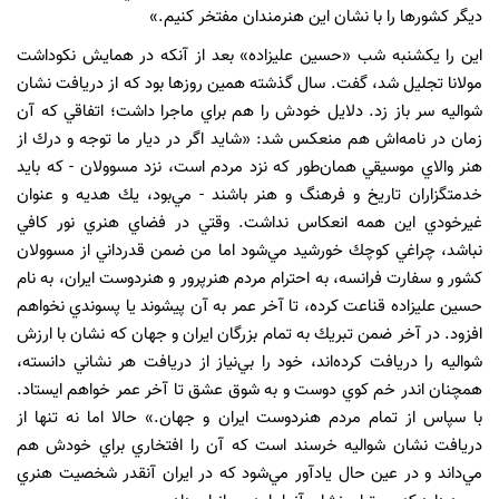
ديگر كشورها را با نشان اين هنرمندان مفتخر كنيم.»
اين را يكشنبه شب «حسين عليزاده» بعد از آنكه در همايش نكوداشت
مولانا تجليل شد، گفت. سال گذشته همين روزها بود كه از دريافت نشان
شواليه
سر باز زد. دلايل خودش را هم براي ماجرا داشت؛ اتفاقي كه آن
زمان در نامه‌اش هم منعكس شد: «شايد اگر در ديار ما توجه و درك از
هنر والاي موسيقي همان‌طور كه نزد مردم است، نزد مسوولان - كه بايد
خدمتگزاران تاريخ و فرهنگ و هنر باشند - مي‌بود، يك هديه و عنوان
غيرخودي اين همه انعكاس نداشت. وقتي در فضاي هنري نور كافي
نباشد، چراغي كوچك خورشيد مي‌شود اما من ضمن قدرداني از مسوولان
كشور و سفارت فرانسه، به احترام مردم هنرپرور و هنردوست ايران، به نام
حسين عليزاده قناعت كرده، تا آخر عمر به آن پيشوند يا پسوندي نخواهم
افزود. در آخر ضمن تبريك به تمام بزرگان ايران و جهان كه نشان با ارزش
شواليه را دريافت كرده‌اند، خود را بي‌نياز از دريافت هر نشاني دانسته،
همچنان اندر خم كوي دوست و به شوق عشق تا آخر عمر خواهم ايستاد.
با سپاس از تمام مردم هنردوست ايران و جهان.» حالا اما نه تنها از
دريافت نشان شواليه خرسند است كه آن را افتخاري براي خودش هم
مي‌داند و در عين حال يادآور مي‌شود كه در ايران آنقدر شخصيت هنري