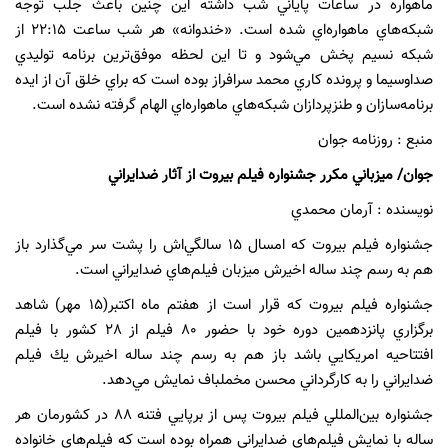
ماهواره در ساعات پاياني شب داشته اين چنين باعث جلب توجه
شبكه‌هاي ماهواره‌اي شده است. «‌خندوانه» هر شب ساعت 22:15 از
شبكه نسيم پخش مي‌شود و تا اين لحظه موفق‌ترين برنامه توليدي
صداوسيما و پرونده كاري محمد سرافراز بوده است كه براي خلق آن از ايده
برنامه‌سازان و طنزپردازان شبكه‌هاي ماهواره‌اي الهام گرفته نشده است.
منبع : روزنامه جوان
جوان/ ميزباني مكرر جشنواره فيلم بيروت از آثار ضدايراني
نویسنده : آرمان محمدي
جشنواره فيلم بيروت كه امسال 15 سالگي‌اش را پشت سر مي‌گذارد باز
هم به رسم چند ساله اخيرش ميزبان فيلم‌هاي ضدايراني است.
جشنواره فيلم بيروت كه قرار است از هفتم ماه اكتبر(15 مهر) شاهد
برگزاري پانزدهمين دوره خود با حضور 80 فيلم از 28 كشور با فيلم
افتتاحيه امريكايي باشد باز هم به رسم چند ساله اخيرش يك فيلم
ضدايراني را به كارگرداني محسن مخملباف نمايش مي‌دهد.
جشنواره بين‌المللي فيلم بيروت پس از برپايي فتنه 88 در كشورمان هر
ساله با نمايش فيلم‌هاي ضدايراني همراه بوده است كه فيلم‌هاي خانواده