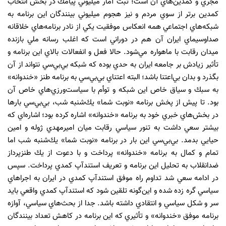
مجري و كمدين‌هاي آن است؛ ثبت آمار ميليوني پيامك در بخش انتخاب
كمدين برتر از سوي مردم و نيز هجوم ميليوني بينندگان اين برنامه به
شبكه‌هاي اجتماعي همه انعكاس موفقيت يكي از نادر برنامه‌هاي خلاقانه
صداوسيماي ايران آن هم در دوراني است كه اغلب رسانه ملي بازنده
ميدان رقابت با ماهواره مي‌شود. حالا فعل و انفعالات بالاي اين برنامه و
تأثير زيادش بر جامعه ايران به حدي بوده كه شبكه بي‌بي‌سي نتواند از آن
بگذرد و بدان بي‌اعتنا باشد؛ البته اعتناي بي‌بي‌سي به برنامه طنز «خندوانه»
به سبك و سياق خاص اين شبكه و توأم با سياست‌ورزي‌هاي خاص آن
بود. تا پيش از پخش برنامه «نوبت شما» يك‌شنبه شب، بي‌بي‌سي بارها
در بخش‌هاي خبري خود به برنامه «خندوانه» اشاره كرده بود؛ اشاره‌اي كه
بيشتر سعي داشت به تنور سياسي رقابت ميان اميرمهدي ژوله و امين
حيايي بدمد. بي‌بي‌سي اين بار در برنامه «نوبت شما»‌ يك‌شنبه شب اما
تمام و كمال به برنامه «خندوانه» پرداخت و با دعوت از يك طنزپرداز
ضدانقلاب به تحليل اين برنامه و تعريف استندآپ كمدي پرداخت. سپس
در ادامه سعي شد تداوم راه موفق استندآپ كمدي در ايران به اجراهاي
سياسي گره زده شده و اين‌گونه تلقين شود كه استندآپ كمدي واقعي بايد
سر و شكل سياسي و انتقادي داشته باشد. جدا از بحث‌هاي سياسي، آوازه
برنامه موفق «خندوانه» و تأثيري كه اين برنامه در كاهش تعداد بينندگان