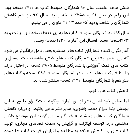
شش ماهه نخست سال 90 شمارگان متوسط کتاب ها 2701 نسخه بود.
این رقم در سال 91 به 2555 نسخه رسید. سال 92 باز هم کاهش
شمارگان را شاهد بودیم که عدد 2343 عنوان را می بینیم.
سال گذشته شمارگان متوسط کتاب ها به زیر 2000 نسخه تنزل یافت و به
1963نسخه رسید. امسال این آمار به 1726 نسخه رسید.
آمار نگران کننده شمارگان کتاب های منتشره وقتی تامل برانگیزتر می شود
که می بینیم بیشترین شمارگان کتاب های شش ماهه نخست امسال را
کتاب های کمک آموزشی با شمارگان متوسط 3805 نسخه در اختیار دارند
و از طرفی کتاب های ادبیات در شمارگان متوسط 1198 نسخه و کتاب های
هنر هم با شمارگان متوسط 1473 نسخه منتشر شده اند.
کاهش کتاب های خوب
اما تحلیل خود اهالی نشر از این آمارها چگونه است؟ برای پاسخ به این
پرسش ابتدا سراغ محمد واشویی، مدیر نشر ماهی رفتیم. او درباره کاهش
شمارگان کتاب های منتشره به خبرنگار ما می گوید: این موضوع دلایل
مختلفی دارد. توسعه اینترنت و گرایش به سمت فضاهای مجازی، تولید
کتاب های بد، کاهش علاقه به مطالعه و افزایش قیمت کتاب ها عمده