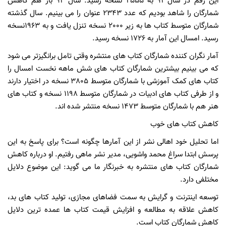
این رقم در سال 91 به 2555 نسخه رسید. سال 92 باز هم کاهش
شمارگان را شاهد بودیم که عدد 2343 عنوان را می بینیم. سال گذشته
شمارگان متوسط کتاب ها به زیر 2000 نسخه تنزل یافت و به 1963نسخه
رسید. امسال این آمار به 1726 نسخه رسید.
آمار نگران کننده شمارگان کتاب های منتشره وقتی تامل برانگیزتر می شود
که می بینیم بیشترین شمارگان کتاب های شش ماهه نخست امسال را
کتاب های کمک آموزشی با شمارگان متوسط 3805 نسخه در اختیار دارند
و از طرفی کتاب های ادبیات در شمارگان متوسط 1198 نسخه و کتاب های
هنر هم با شمارگان متوسط 1473 نسخه منتشر شده اند.
کاهش کتاب های خوب
اما تحلیل خود اهالی نشر از این آمارها چگونه است؟ برای پاسخ به این
پرسش ابتدا سراغ محمد واشویی، مدیر نشر ماهی رفتیم. او درباره کاهش
شمارگان کتاب های منتشره به خبرنگار ما می گوید: این موضوع دلایل
مختلفی دارد.
توسعه اینترنت و گرایش به سمت فضاهای مجازی، تولید کتاب های بد،
کاهش علاقه به مطالعه و افزایش قیمت کتاب ها عمده ترین دلایل
کاهش شمارگان کتاب است.