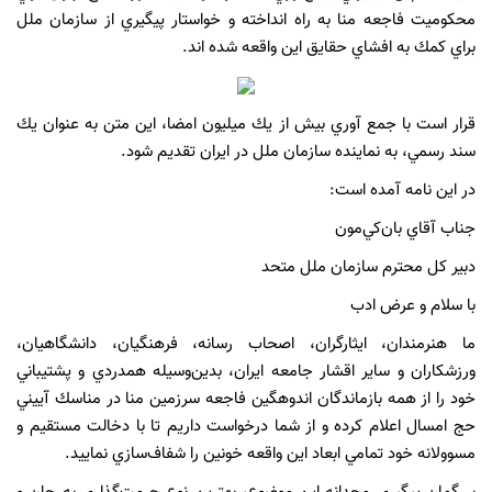
محكوميت فاجعه منا به راه انداخته و خواستار پيگيري از سازمان ملل
براي كمك به افشاي حقايق اين واقعه شده اند.
قرار است با جمع آوري بيش از يك ميليون امضا، اين متن به عنوان يك
سند رسمي، به نماينده سازمان ملل در ايران تقديم شود.
در اين نامه آمده است:
جناب آقاي بان‌كي‌مون
دبير كل محترم سازمان ملل متحد
با سلام و عرض ادب
ما هنرمندان، ايثارگران، اصحاب رسانه، فرهنگيان، دانشگاهيان،
ورزشكاران و ساير اقشار جامعه ايران، بدين‌وسيله همدردي و پشتيباني
خود را از همه بازماندگان اندوهگين فاجعه سرزمين منا در مناسك آييني
حج امسال اعلام كرده و از شما درخواست داريم تا با دخالت مستقيم و
مسوولانه خود تمامي ابعاد اين واقعه خونين را شفاف‌سازي نماييد.