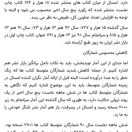
دارد. امسال از میان کتاب های منتشر شده 18 هزار و 194 کتاب چاپ
نخست منتشر شده که رکورد پنج سال اخیر محسوب می شود و البته با
توجه به افزایش تعداد عناوین کل، طبیعی به نظر می رسد.
سال گذشته 15 هزار و 727، سال 92 هم 13 هزار و 73، سال 91 هم 13
هزار و 815 و سرانجام سال 90 نیز 13 هزار و 791 عنوان کتاب چاپ اول در
بازار نشر ایران به زیور طبع آراسته شد.
کاهش محسوس شمارگان
اما جدای از این آمار نویدبخش، باید به نکات تامل برانگیز بازار نشر هم
اشاره کنیم. از جمله کاهش شدید شمارگان متوسط کتاب ها که زنگ
خطر را به صدا درآورده است؛ البته قبل از ارائه آمار نگران کننده امسال در
زمینه شمارگان متوسط، باید به این موضوع اشاره کنیم که نگاهی به
شمارگان متوسط کتاب ها در شش ماهه نخست پنج سال اخیر از یک
روند نزولی حکایت دارد، به طوری که سال گذشته این آمار سرانجام به زیر
2000 نسخه رسید و امسال در پسرفت، باز هم آمار نشر تلنگر خودش را
به ما زد.
شش ماهه نخست سال 90 شمارگان متوسط کتاب ها 2701 نسخه بود.