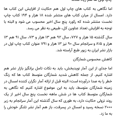
اما نگاهی به کتاب های چاپ اول هم حکایت از افزایش این کتاب ها
دارد. امسال از میان کتاب های منتشر شده 18 هزار و 194 کتاب چاپ
نخست منتشر شده که رکورد پنج سال اخیر محسوب می شود و البته با
توجه به افزایش تعداد عناوین کل، طبیعی به نظر می رسد.
سال گذشته 15 هزار و 727، سال 92 هم 13 هزار و 73، سال 91 هم 13
هزار و 815 و سرانجام سال 90 نیز 13 هزار و 791 عنوان کتاب چاپ اول در
بازار نشر ایران به زیور طبع آراسته شد.
کاهش محسوس شمارگان
اما جدای از این آمار نویدبخش، باید به نکات تامل برانگیز بازار نشر هم
اشاره کنیم. از جمله کاهش شدید شمارگان متوسط کتاب ها که زنگ
خطر را به صدا درآورده است؛ البته قبل از ارائه آمار نگران کننده امسال در
زمینه شمارگان متوسط، باید به این موضوع اشاره کنیم که نگاهی به
شمارگان متوسط کتاب ها در شش ماهه نخست پنج سال اخیر از یک
روند نزولی حکایت دارد، به طوری که سال گذشته این آمار سرانجام به زیر
2000 نسخه رسید و امسال در پسرفت، باز هم آمار نشر تلنگر خودش را
به ما زد.