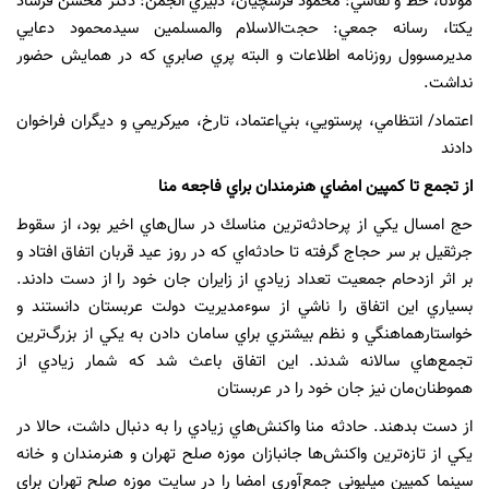
مولانا‌، خط و نقاشي: محمود فرشچيان، دبيري انجمن: دكتر محسن فرشاد
يكتا، رسانه جمعي: حجت‌الاسلام والمسلمين سيدمحمود دعايي
مديرمسوول روزنامه اطلاعات و البته پري صابري كه در همايش حضور
نداشت.
اعتماد/ انتظامي، پرستويي، بني‌اعتماد، تارخ، ميركريمي و ديگران فراخوان
دادند
از تجمع تا كمپين امضاي هنرمندان براي فاجعه منا
حج امسال يكي از پرحادثه‌ترين مناسك در سال‌هاي اخير بود، از سقوط
جرثقيل بر سر حجاج گرفته تا حادثه‌اي كه در روز عيد قربان اتفاق افتاد و
بر اثر ازدحام جمعيت تعداد زيادي از زايران جان خود را از دست دادند.
بسياري اين اتفاق را ناشي از سوءمديريت دولت عربستان دانستند و
خواستارهماهنگي و نظم بيشتري براي سامان دادن به يكي از بزرگ‌ترين
تجمع‌هاي سالانه شدند. اين اتفاق باعث شد كه شمار زيادي از
هموطنان‌مان نيز جان خود را در عربستان
از دست بدهند. حادثه منا واكنش‌هاي زيادي را به دنبال داشت، حالا در
يكي از تازه‌ترين واكنش‌ها جانبازان موزه صلح تهران و هنرمندان و خانه
سينما كمپين ميليوني جمع‌آوري امضا را در سايت موزه صلح تهران براي