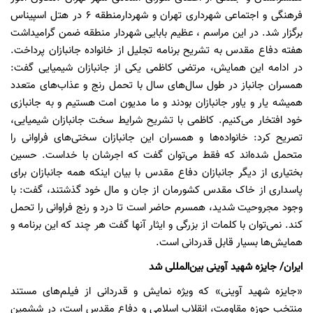
فرهنگی و اجتماعی شهرداری تهران و شهردارمنطقه 6 در هتل اسپیناس
برگزار شد. در این مراسم ، عظیم بابایی شهردار منطقه ضمن گرامیداشت
هفته دفاع مقدس به تشریح برنامه تجلیل از خانواده جانبازان پرداخت.
در ادامه‌ این همایش، مرتضی کاظمی یکی از جانبازان شیمیایی گفت:
همسران جانباز در طول سال‌های سال با تحمل رنج و عذاب‌های متعدد
همیشه یار و یاور جانبازان بودند و ما مدیون امت هستیم و به جانبازی
خود افتخار می‌کنیم. کاظمی با تشریح شرایط سخت جانبازان شیمیایی،
تصریح کرد: خانواده‌ها و همسران این جانبازان سختی‌های فراوانی را
متحمل شده‌اند که فقط می‌توان گفت که اجرشان با خداست. حسین
بختیاری از دیگر جانبازان دفاع مقدس با بیان اینکه همه جانبازان برای
پاسداری از خاک مقدس کشورمان از جان و مال خود گذشتند، گفت: با
وجود مجروحیت شدید، همسرم حاضر است تا درد و رنج فراوانی را تحمل
کند. نمی‌توان با کلمات از بزرگی و ایثار آنها گفت هر چند که این برنامه و
همایش‌ها بسیار قابل قدردانی است.
ایران/ جایزه شهید آوینی بین‌المللی شد
«جایزه شهید آوینی» که ویژه نمایش و قدردانی از فیلم‌های مستند
منتخب حوزه مقاومت، انقلاب اسلامی و دفاع مقدس است، در ششمین