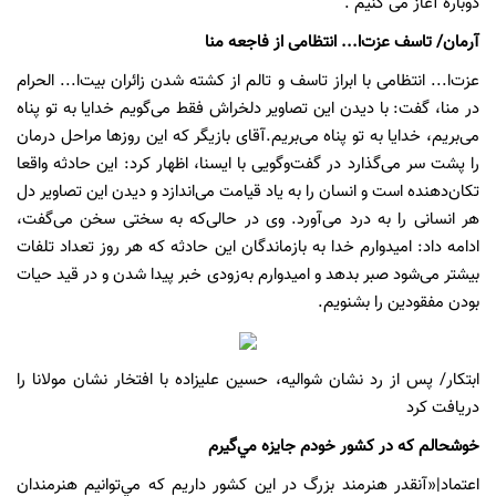
دوباره آغاز می کنیم .
آرمان/ تاسف عزت‌ا... انتظامی از فاجعه منا
عزت‌ا... انتظامی با ابراز تاسف و تالم از کشته شدن زائران بیت‌ا... الحرام
در منا، گفت: با دیدن این تصاویر دلخراش فقط می‌گویم خدایا به تو پناه
می‌بریم، خدایا به تو پناه می‌بریم.آقای بازیگر که این روزها مراحل درمان
را پشت سر می‌گذارد در گفت‌وگویی با ایسنا، اظهار کرد: این حادثه واقعا
تکان‌دهنده است و انسان را به یاد قیامت می‌اندازد و دیدن این تصاویر دل
هر انسانی را به درد می‌آورد. وی در حالی‌که به سختی سخن می‌گفت،
ادامه داد: امیدوارم خدا به بازماندگان این حادثه که هر روز تعداد تلفات
بیشتر می‌شود صبر بدهد و امیدوارم به‌زودی خبر پیدا شدن و در قید حیات
بودن مفقودین را بشنویم.
ابتکار/ پس از رد نشان شواليه، حسين عليزاده با افتخار نشان مولانا را
دريافت كرد
خوشحالم كه در كشور خودم جايزه مي‌گيرم
اعتماد|«آنقدر هنرمند بزرگ در اين كشور داريم كه مي‌توانيم هنرمندان