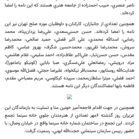
ناصر عنصري، حبيب احمد‌زاده از جامعه هنري هستند كه اين نامه را امضا
كرده‌اند.
همچنين تعدادي از جانبازان، كاركنان و داوطلبان موزه صلح تهران نيز اين
نامه را امضا كرده‌اند. حسن حسني‌سعدي، علي‌رضا يزدان‌پناه، محمد
رضايي، اسدالله محمدي، علي اكبر فضلي، حميد صالحي، محمدرضا
سروش، محمدرضا تقي‌پور، محمدحسين شگرف، بهروز عباسي، كاظم
مقدس، حسن حسن‌تبار، علي‌اكبر علاف‌زاده، احمد سليمي، غلام هاشمي،
مراد درويشي، رمضانعلي علي‌عسگري، صبا بابايي (كونيكو يامامورا)،
هدايت‌الله روستاپور، محمدباقر نيكخواه، عليرضا حجتي، فضل‌الله موسوي،
احمد فضلي، ميترا سلطان‌محمد، سپيده كيكاوسي، مريم مصباحي مقدم،
فاطمه بابها امضا‌كنندگان ديگر اين نامه هستند.
همچنين در جهت اقدام فاجعه‌آميز خونين منا و تسليت به بازماندگان اين
عزيزان روز گذشته ٦مهر تعدادي از هنرمندان جلوي خانه سينما تجمع
كردند. اين تجمع در ساختمان شماره خانه سينما واقع در خيابان وصال، با
حضور رييس سازمان سينمايي حجت‌الله ايوبي، رسميت گرفت.