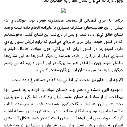
وجود دارد كه مي‌توان نشان آنها را به جهانيان داد.
برنامه با اجراي قطعاتي از
«محمد معتمدي» همراه بود؛ خواننده‌اي كه
پيش از اين فعاليت‌هاي مشترك بسياري با عليزاده انجام داده است و بعد
نشان خالق ني‌نوا داده شد. او پس از دريافت اين نشان گفت: «خوشحالم
كه در كشور خودم ايران عزيز جايزه‌اي مي‌گيرم كه برايم ارزش بسيار زيادي
دارد. اميدوارم در كشور ايران كه بزرگاني چون مولانا، حافظ‌، خيام و
بسياري ديگر از بزرگان را دارد، هنرمندان ديگر كشورها به اين نشان‌ها
مفتخر شوند چون ما آنقدر هنرمند بزرگ در اين كشور داريم كه مي‌توانيم
ديگران را به تنديس و نشان اين بزرگان مفتخر كنيم.»
اگرچه اين اتفاق نيز تحت تاثير اتفاقي بود كه در «منا» رخ داده است.
«مهديه الهي قمشه‌اي» هم چند داستان مولانا را خواند و به تفسير آنها
پرداخت. او از مولانا به عنوان مفسر قرآن ياد كرد. اما يكي از مهم‌ترين
بخش‌هاي اين همايش، گفت‌وگوي «سعيده قدس» نويسنده كتاب
«كيميا خاتون» بود و بنيانگذار محك. او در سخنانش به اين مساله اشاره
كرد كه خوشه‌چين اين فرهنگ و تمدن است كه در همه اشكال آن عشق
انسان به انسان روشن است و از سوي شاعران و حكما نيز توصيه شده