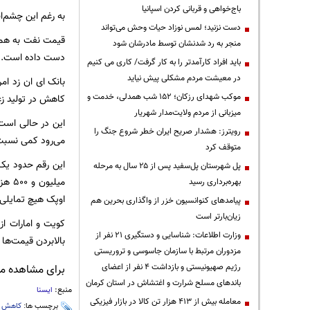
باج‌خواهی و قربانی کردن اسپانیا
به رغم این چشم‌ان
دست نزنید؛ لمس نوزاد حیات وحش می‌تواند
منجر به رد شدنشان توسط مادرشان شود
دست داده است.
باید افراد کارآمدتر را به کار گرفت/ کاری می کنیم
در معیشت مردم مشکلی پیش نیاید
موکب شهدای رزکان؛ ۱۵۲ شب همدلی، خدمت و
کاهش در تولید زغ
میزبانی از مردم ولایت‌مدار شهریار
رویترز: هشدار صریح ایران خطر شروع جنگ را
می‌رود کمی نسبت به سال قبل افزایش
متوقف کرد
پل شهرستان پل‌سفید پس از ۲۵ سال به مرحله
میلی
بهره‌برداری رسید
اوپک هیچ تمایلی ب
پیامدهای کنوانسیون خزر از واگذاری بحرین هم
زیان‌بارتر است
کویت و امارات از
وزارت اطلاعات: شناسایی و دستگیری ۲۱ نفر از
بالابردن قیمت‌ها
مزدوران مرتبط با سازمان جاسوسی و تروریستی
رژیم صهیونیستی و بازداشت ۴ نفر از اعضای
برای مشاهده مطا
باندهای مسلح شرارت و اغتشاش در استان کرمان
منبع:
ایسنا
معامله بیش از ۴۱۳ هزار تن کالا در بازار فیزیکی
برچسب ها:
کاهش
،