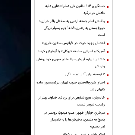
دستگیری ۱۰۴ مظنون طی عملیات‌هایی علیه
داعش در ترکیه
واکنش امام جمعه اردبیل به سخنان باقر خرازی:
دروغ بستن به رهبری قطعاً جرم بسیار بزرگی
است
احتمال وجود حیات در اقیانوس مدفون «اروپا»
آمریکا و اسرائیل سامانه «پیکان» را آزمایش کردند
هشدار درباره فروش حواله‌های صوری خودروهای
وارداتی
۷ توصیه برای آغاز نویسندگی
احیای شن‌چاله‌های جنوب تهران درکمیسیون ماده
۵نهایی شد
خادمیان: هیچ شفیعی برای زن نزد خداوند بهتر از
رضایت شوهر نیست
سربازانِ خیابانِ ظهور؛ ملتِ مبعوثِ رودسر در
پاسخ به دشمن: «خیابان‌ها را به ناامیدان
نمی‌دهیم»
اعلام پایان مراسم اربعین ۱۴۰۵