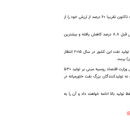
قیمت نفت به همراه بیشتر کالاهای دیگر اخیرا به شدت کاهش یافته و بهای نفت از تابستان گذشته تاکنون تقریبا 60 درصد از ارزش خود را از
بانک ای ان زد امروز اعلام کرد: سود شرکتهای صنعتی در چین در ماه اوت نسبت به دوره مشابه سال قبل 8.8 درصد کاهش یافته و بیشترین
این در حالی است که دنیس خرامف معاون وزیر منابع طبیعی و اکولوژی روسیه امروز اعلام کرد که تولید نفت این کشور در سال 2015 انتظار
این رقم حدود یک میلیون تن بیشتر از تولید نفت روسیه در سال گذشته است اما کمتر از پیش‌بینی‌ وزارت اقتصاد روسیه مبنی بر تولید 530
و نه تولید‌کنندگان بزرگ نفت خاورمیانه در
تولید بالا ادامه خواهند داد و آن را به