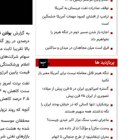
توقف صادرات نفت عربستان به آمریکا
ترامپ از افشای کمبود مهمات آمریکا خشمگین
است
اجازه باز شدن مسیر دوم در تنگه هرمز را
به گزارش
بولتن ن
نخواهیم داد
درصدی در روز گذش
فرق است میان مجاهدان در میدان و ساکتین
بالا تقریبا ثابت ما
سهام شرکت‌های 
پربازدید ها
اعلام ورشکستگی 
قیمت پایین انرژی
تنگه هرمز قابل معامله نیست برای آمریکا معبر باز
نکنید
گستره امپراتوری ایران در ۵ قرن پیش از میلاد؛
تصویری از ایران ۲۵ قرن پیش
2.5 درصد کاهش را تجربه کرده بود.
پزشکیان: تنها کسانی که در خیابان بودند ایران را
آنچه که روند نزول
نگه نداشتند همه سهیم هستند
ماجرای نصب سنگ مزار اکبر عبدی چیست؟
وحدت مکرّراً و مؤکّداً تذکر داده شد
بازار‌های نفتی ش
بحران اینفانتینو؛ از طرح جنجالی تا اتهام