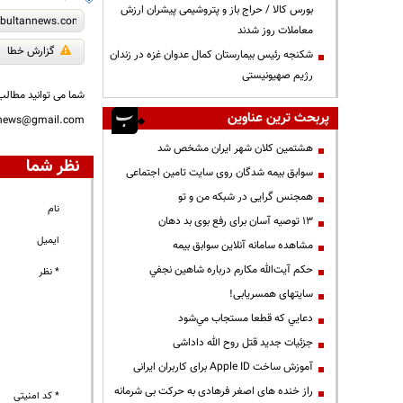
بورس کالا / حراج باز و پتروشیمی پیشران ارزش
معاملات روز شدند
گزارش خطا
شکنجه رئیس بیمارستان کمال عدوان غزه در زندان
رژیم صهیونیستی
شما می توانید مطالب 
پربحث ترین عناوین
nnews@gmail.com
هشتمین کلان شهر ایران مشخص شد
نظر شما
سوابق بیمه شدگان روی سایت تامین اجتماعی
همجنس گرایی در شبکه من و تو
نام
13 توصیه آسان برای رفع بوی بد دهان
ایمیل
مشاهده سامانه آنلاين سوابق بیمه
حكم آيت‌الله مكارم درباره شاهين نجفي
* نظر
سایتهای همسریابی!
دعايي كه قطعا مستجاب مي‌شود
جزئیات جدید قتل روح الله داداشی
آموزش ساخت Apple ID برای کاربران ایرانی
راز خنده های اصغر فرهادی به حرکت بی شرمانه
* کد امنیتی