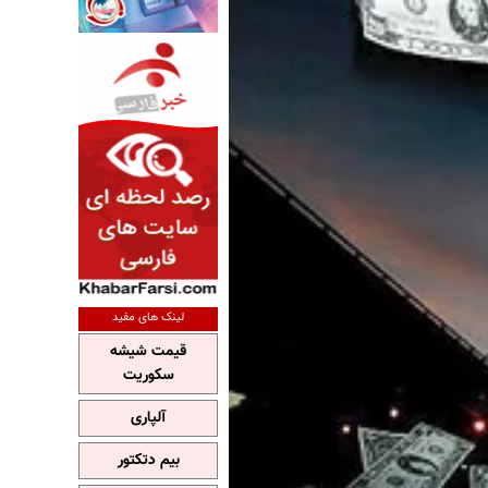
لینک های مفید
قیمت شیشه
سکوریت
آلپاری
بیم دتکتور