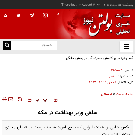
پنجشنبه ۱۵ مرداد ۱۴۰۵
|
Thursday , 06 August 2026
از
و
ته
ن
نو
کد خبر:
۲۹۵۵۰۵
تعداد نظرات:
۱ نظر
تاریخ انتشار:
۰۷ مهر ۱۳۹۴ - ۱۴:۲۶
صفحه نخست
»
اجتماعی
‍‍‍ پ
پ
سلفی وزیر بهداشت در مکه
عکس هایی از هیئت ایرانی که صبح امروز به جده رسید در فضای مجازی
منتشر شده است.