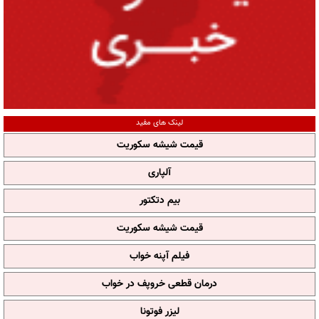
لینک های مفید
قیمت شیشه سکوریت
آلپاری
بیم دتکتور
قیمت شیشه سکوریت
فیلم آپنه خواب
درمان قطعی خروپف در خواب
لیزر فوتونا