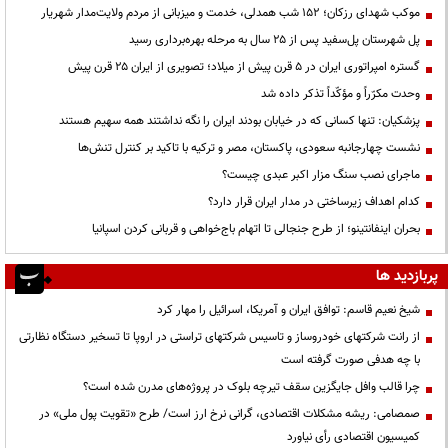
موکب شهدای رزکان؛ ۱۵۲ شب همدلی، خدمت و میزبانی از مردم ولایت‌مدار شهریار
پل شهرستان پل‌سفید پس از ۲۵ سال به مرحله بهره‌برداری رسید
گستره امپراتوری ایران در ۵ قرن پیش از میلاد؛ تصویری از ایران ۲۵ قرن پیش
وحدت مکرّراً و مؤکّداً تذکر داده شد
پزشکیان: تنها کسانی که در خیابان بودند ایران را نگه نداشتند همه سهیم هستند
نشست چهارجانبه سعودی، پاکستان، مصر و ترکیه با تاکید بر کنترل تنش‌ها
ماجرای نصب سنگ مزار اکبر عبدی چیست؟
کدام اهداف زیرساختی در مدار ایران قرار دارد؟
بحران اینفانتینو؛ از طرح جنجالی تا اتهام باج‌خواهی و قربانی کردن اسپانیا
پربازدید ها
شیخ نعیم قاسم: توافق ایران و آمریکا، اسرائیل را مهار کرد
از رانت‌ شرکتهای خودروساز و تاسیس شرکتهای تراستی در اروپا تا تسخیر دستگاه نظارتی
با چه هدفی صورت گرفته است
چرا قالب وافل جایگزین سقف تیرچه بلوک در پروژه‌های مدرن شده است؟
صمصامی: ریشه مشکلات اقتصادی، گرانی نرخ ارز است/ طرح «تقویت پول ملی» در
کمیسیون اقتصادی رأی نیاورد