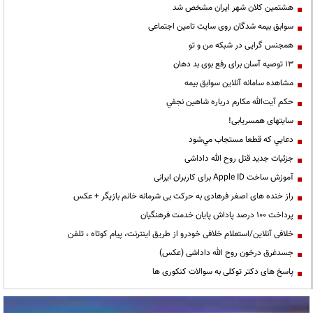
هشتمین کلان شهر ایران مشخص شد
سوابق بیمه شدگان روی سایت تامین اجتماعی
همجنس گرایی در شبکه من و تو
13 توصیه آسان برای رفع بوی بد دهان
مشاهده سامانه آنلاين سوابق بیمه
حكم آيت‌الله مكارم درباره شاهين نجفي
سایتهای همسریابی!
دعايي كه قطعا مستجاب مي‌شود
جزئیات جدید قتل روح الله داداشی
آموزش ساخت Apple ID برای کاربران ایرانی
راز خنده های اصغر فرهادی به حرکت بی شرمانه خانم بازیگر + عکس
پرداخت ۱۰۰ درصد پاداش پایان خدمت فرهنگیان
خلافی آنلاین/استعلام خلافی خودرو از طریق اینترنت، پیام کوتاه ، تلفن
جسدغرق درخون روح الله داداشی (عکس)
پاسخ های دکتر توکلی به سوالات کنکوری ها