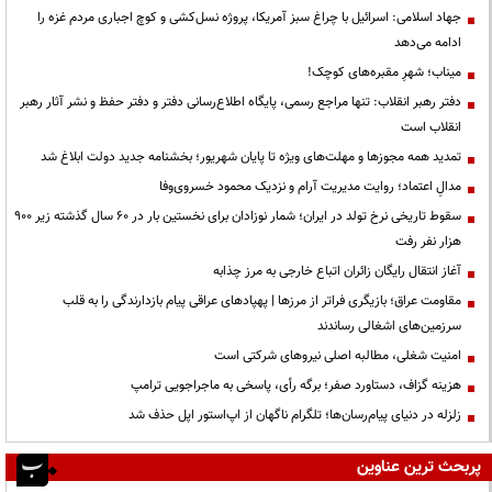
جهاد اسلامی: اسرائیل با چراغ سبز آمریکا، پروژه نسل‌کشی و کوچ اجباری مردم غزه را
ادامه می‌دهد
میناب؛ شهرِ مقبره‌های کوچک!
دفتر رهبر انقلاب: تنها مراجع رسمی، پایگاه اطلاع‌رسانی دفتر و دفتر حفظ و نشر آثار رهبر
انقلاب است
تمدید همه مجوزها و مهلت‌های ویژه تا پایان شهریور؛ بخشنامه جدید دولت ابلاغ شد
مدالِ اعتماد؛ روایت مدیریت آرام و نزدیک محمود خسروی‌وفا
سقوط تاریخی نرخ تولد در ایران؛ شمار نوزادان برای نخستین بار در ۶۰ سال گذشته زیر ۹۰۰
هزار نفر رفت
آغاز انتقال رایگان زائران اتباع خارجی به مرز چذابه
مقاومت عراق؛ بازیگری فراتر از مرزها | پهپادهای عراقی پیام بازدارندگی را به قلب
سرزمین‌های اشغالی رساندند
‌امنیت شغلی، مطالبه اصلی نیروهای شرکتی است
هزینه گزاف، دستاورد صفر؛ برگه رأی، پاسخی به ماجراجویی ترامپ
زلزله در دنیای پیام‌رسان‌ها؛ تلگرام ناگهان از اپ‌استور اپل حذف شد
پربحث ترین عناوین